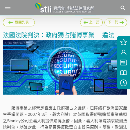
返回列表
上一篇
下一篇
法國法院判決：政府獨占賭博事業 違法
賭博事業之經營是否應由政府獨占之議題，已陸續在歐洲國家產
生爭議問題。2007年3月，義大利禁止於英國取得經營賭博事業執照
之Stanley公司至義大利提供賭博服務，因此，義大利法院請求歐洲法
院判決，以確定此一行為是否違反歐盟自由貿易原則。隨後，歐洲法