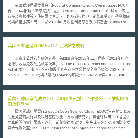
對大陸有異議的意見，以獲取進入大陸廣大市場的機會，因而受到美國國會
美國聯邦通訊委員會（Federal Communications Commission, FCC）
的關切。在這次聽證會中，國會也注意到了許多的大陸民眾已經利用這個軟
自2010年推動「國家寬頻計畫」（National Broadband Plan）以來，即進
體來閃避官方的網路言論封鎖，取得被大陸官方封鎖的消息。 為了讓
行多項寬頻建設，使民眾於生活、工作及旅行途中，都能享受到行動寬頻網
大陸的民眾獲得真實的資訊，這間公司接受美國之音與亞洲自由之聲的的資
路與語音服務。而FCC於2012年2月規劃利用原普及服務基金（Universal
助，從2002年開始展開名為領航員的計畫--利用網站偽裝工具，讓他們可以
Service Fund）下的行動通信基金（Mobility Fund）（兩者於2011年底均
避開大陸官方的網路言論防火牆。它每天都會寄出上百萬封的電子郵件給大
已劃入連接美國基金“Connect America Fund”）提撥出3億美金，一次性的
陸的網路使用者，附上大陸人權網站及美國之音與亞洲自由之聲的網站連
提供業者於訊號未涵蓋區域進行3G網路基礎建設，並在未來三年內提供5億
結。每天持續的改變網址，以逃避大陸網路員警的封鎖。不過，這家公司知
美金以供業者持續營運。 FCC預計於2012年9月2日，以反向拍賣
美國國會通過700MHz D區段頻譜之規範
道它必須限制它的動態網站只有中文版本，否則，使用英文的人會利用它來
（reverse auction）方式進行。由業者提出佈建方案、使用技術，並證明在
遶過公司的防火牆。
競標區域內擁有足夠頻譜與建設能力，方能進入投標，最後由需要補助最少
為實施公共安全網路計畫，美國國會在2012年二月通過「2012年中產
之業者得標。FCC希望利用此方式能促進市場競爭，使業者提出更積極之佈
階級稅收減免及創造就業法案」(Middle Class Tax Relief and Job Creation
建方案。得標業者除獲得建設與營運補助外，並能為商用經營。本次拍賣將
Act of 2012)，將700MHz頻段中既有存在之公共安全寬帶頻譜(763-769
與其他頻譜執照拍賣方式類似，但就細部拍賣規則，將徵詢公眾意見後做出
MHz/793-799 MHz)與相鄰的D block的頻段(758-763MHz與788-793MHz)
決定。 而為避免補助區域與已有3G訊號區域重疊，FCC就無3G訊號涵
規劃成 「互通公共安全寬頻網路」(interopertable public safety broadband
蓋區域繪製全國地圖，並公佈予投標者參考。原規劃區域為491,000區，但
network)，進行頻譜拍賣。 雖FCC經本法案授權執行D Block頻段的拍
因過於狹小恐難以經營，故合併後為6,200區供業者競標。得標者負有義務
賣，但也限縮其職權規定FCC不得限制任何特定業者參與競標。針對FCC職
必須於兩年之內於標得區域內完成3G網路佈建，或於3年內完成4G建設。
權受到限制，業者認為可避免FCC在拍賣期間逕自訂定特別規則之情形。但
荷蘭與德國率先成立GO FAIR國際支援與合作辦公室，推動歐洲
法案仍保留FCC執行「普遍適用性的規定」(rules of general applicability)
開放科學雲
之權利，以頻譜聚合(spectrum aggregation)的規定促進市場競爭。對此，
歐洲開放科學雲(European Open Science Cloud, EOSC)旨在整合現有
主導業者擔心FCC可能藉採取「頻譜上限」 (spectrum cap)的管制手段來限
的數據基礎設施以及科研基礎設施，為歐洲研究人員與全球科研合作者提供
制其獲得大量頻譜的機會。 另外，面對全國性公共安全寬頻網路部署
共享的開放資料服務。為此，荷蘭與德國於12月率先成立GO FAIR國際支援
之需要，國會將授權行政部門建立「緊急救難管理局」(First Network
與合作辦公室(The GO FAIR international support and coordination office,
Authority, FirstNet)來進行整體網路之開發規劃。在FirstNet尚未成立之前，
GFISCO)。荷蘭辦公室坐落於萊頓，並由荷蘭政府與萊頓大學醫學中心
FCC將暫時承擔此一過渡期間管理全國公共安全寬頻網路之責任。但