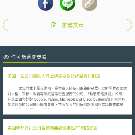
推薦文章
你可能還會想看
美國一家公司協助大陸上網民眾對抗網路資訊封鎖
一家位於北卡羅萊納州、提供讓大陸使用網路的民眾可以避開共產國家
對人權、宗教、政變等敏感言論檢查服務的公司--「動態網路技術」公司，
在美國國會針對 Google, Yahoo, Microsoft and Cisco Systems等在大陸有
投資經營的公司舉行聽證會後，它所投入的阻撓網路際網路言論檢查成果，
已經成為國際間注目的焦點。在2002年Yahoo就與中共簽下《中國互聯網
行業自律公約》，主動檢查和過濾中共不喜歡的資訊；CISCO則是用自己公
司生產的路由器和防火牆自動監視每一個中國用戶瀏灠的網站，一旦發現網
站的內容中有被禁止的字詞，網路瀏灠就被立即中斷，其瀏灠的網站的網路
美國聯邦通訊委員會補助無訊號地區3G網路建設
位址被列入黑名單。Google、Yahoo這些公司被認定與大陸官方合作封鎖