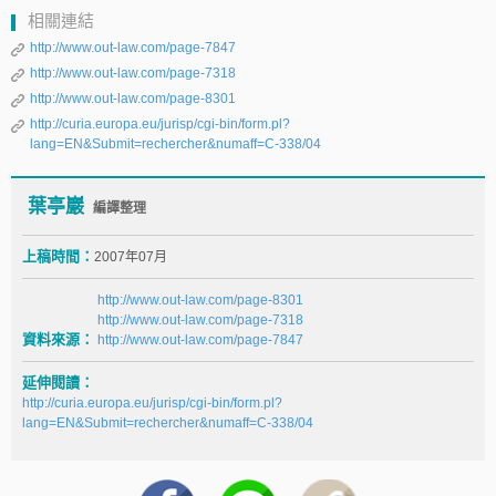
相關連結
http://www.out-law.com/page-7847
http://www.out-law.com/page-7318
http://www.out-law.com/page-8301
http://curia.europa.eu/jurisp/cgi-bin/form.pl?
lang=EN&Submit=rechercher&numaff=C-338/04
葉亭巖
編譯整理
上稿時間：
2007年07月
http://www.out-law.com/page-8301
http://www.out-law.com/page-7318
資料來源：
http://www.out-law.com/page-7847
延伸閱讀：
http://curia.europa.eu/jurisp/cgi-bin/form.pl?
lang=EN&Submit=rechercher&numaff=C-338/04