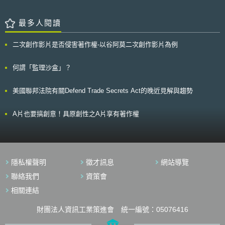
(Leiden University Medical Center)所共同出資設立。 該辦公室之成立
FirstNet在未來是否能依照國會所期待順利掌管整體公共安全寬頻網路之運
源自於GO FAIR計畫，GO意即全球開放(The Global Open)、FAIR則分別係
作，並達成建構一跨機關、部會以及區域的無縫互通寬頻網路平台(a
指可發現(Findable)、可連接(Accessible)、共同使用(Interoperable)和可重
最多人閱讀
nationwide interoperable public safety broadband network)之期望，FCC
複使用(Re-usable)，其目標在於跨越國界，開放目前科研領域現有的研究
認為該局所任命之委員會委員所具備之專業度，以及各聯邦機構是否充分的
數據，係為邁向歐洲科學雲之里程碑。 荷蘭與德國曾於2017年5月時，發表
支持將是成功之關鍵。
二次創作影片是否侵害著作權-以谷阿莫二次創作影片為例
聯合立場聲明書以展現推動歐洲開放科學雲以及全力支援GO FAIR計畫之企
圖心，此次辦公室之設立為，包含以下主要任務： 支援由個人、機構、計
畫組織等各方所組成的GO FAIR實踐網絡(GO FAIR Implementation
何謂「監理沙盒」？
Networks, INs)之營運工作。 進行GO FAIR實踐網絡之協調工作，以避免重
複或壟斷之情形發生。 透過教育支援等方式倡議推行GO FAIR計畫。
美國聯邦法院有關Defend Trade Secrets Act的晚近見解與趨勢
GO FAIR國際支援與合作辦公室主要之角色為提供建言，而非幫助GO FAIR
計畫做決策，若無達成預期效果或是缺乏明確的工作計畫時，該辦公室則可
提供相關服務，以協助達成預期目標，並協助處理行政上之相關議題。
A片也要搞創意！具原創性之A片享有著作權
隱私權聲明
徵才訊息
網站導覽
聯絡我們
資策會
相關連結
財團法人資訊工業策進會 統一編號：05076416