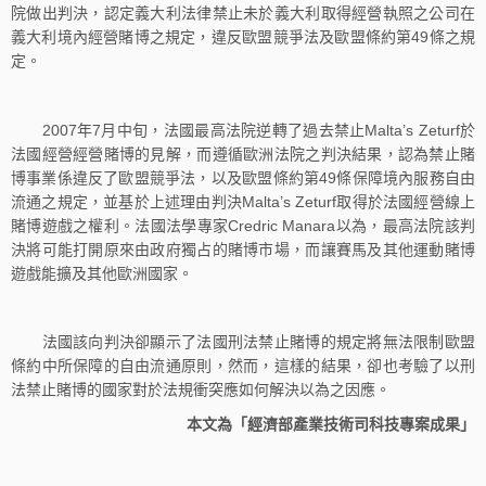
院做出判決，認定義大利法律禁止未於義大利取得經營執照之公司在
義大利境內經營賭博之規定，違反歐盟競爭法及歐盟條約第49條之規
定。
2007年7月中旬，法國最高法院逆轉了過去禁止Malta’s Zeturf於
法國經營經營賭博的見解，而遵循歐洲法院之判決結果，認為禁止賭
博事業係違反了歐盟競爭法，以及歐盟條約第49條保障境內服務自由
流通之規定，並基於上述理由判決Malta’s Zeturf取得於法國經營線上
賭博遊戲之權利。法國法學專家Credric Manara以為，最高法院該判
決將可能打開原來由政府獨占的賭博市場，而讓賽馬及其他運動賭博
遊戲能擴及其他歐洲國家。
法國該向判決卻顯示了法國刑法禁止賭博的規定將無法限制歐盟
條約中所保障的自由流通原則，然而，這樣的結果，卻也考驗了以刑
法禁止賭博的國家對於法規衝突應如何解決以為之因應。
本文為「經濟部產業技術司科技專案成果」