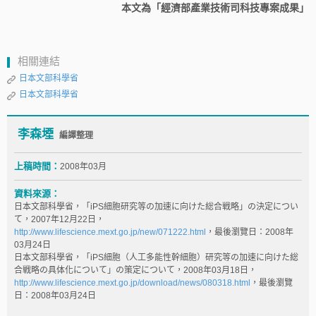
本文為「經濟部產業技術司科技專案成果」
相關連結
日本文部科學省
日本文部科學省
李森堙
編譯整理
上稿時間：
2008年03月
資料來源：
日本文部科學省，「iPS細胞研究等の加速に向けた総合戦略」の決定につい
て，2007年12月22日，
http://www.lifescience.mext.go.jp/new/071222.html
，最後瀏覽日：2008年
03月24日
日本文部科學省，「iPS細胞（人工多能性幹細胞）研究等の加速に向けた総
合戦略の具体化について」の策定について，2008年03月18日，
http://www.lifescience.mext.go.jp/download/news/080318.html
，最後瀏覽
日：2008年03月24日