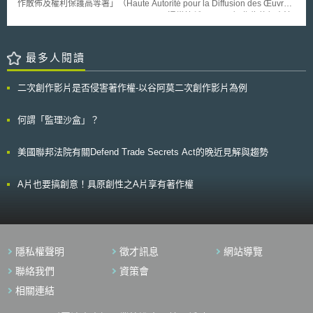
作散佈及權利保護高等署」（Haute Autorité pour la Diffusion des Œuvres
量，藉以達到經濟、社會及財政上效益；而就「商業上的回報」而言，依照
1.強調確保資料主體的權利，即使在緊急情況下蒐集或處理個人資料時仍須
et la Protection des Droits sur Internet，通常簡稱HADOPI）作為執行本法
The Rose Book第6.35點，除最常見的「技術授權」及「販賣知識資產」
提供足夠的保護措施。 2.釐清並調整網路和實體業務的不明確或不一致的法
相關任務之獨立行政機關（autorité administrative indépendante），故本
外，亦有「衍生新創公司」（spin-outs）及合資公司（joint ventures）等
規，例如資料外洩的報告和通知時限、蒐集和利用14歲以下兒童個人資料需
法又被稱為HADOPI法）中相關議題的報導，本次將簡要介紹法國憲法委員
方式。而一知識資產可如何被適當運用，則可尋求專家意見。
要獲得法定監護人同意的要求，以及對違規行為實施行政處罰的標準等。 3.
會（Conseil constitutionnel）於今年6月10日所作出（Décision n° 2009-
最多人閱讀
要求處理大量個人資料的公共機構需強化保護措施，包括應分析和檢查存取
580 DC du 10 juin 2009）對於該法所制定「三振條款」認定違憲之理由。
記錄、指定負責每個系統的管理員，以及通知使用公共系統未經授權存取個
在進入憲法委員會此一決定前，須先說明HADOPI法的性質：依據本法
人資料的事件等。 4.跨境資料傳輸條件調整為可傳輸至保護程度與韓國相當
二次創作影片是否侵害著作權-以谷阿莫二次創作影片為例
第1條及第2條之指示，此一法律主要係修正及增補「法國智慧財產權法典」
的國家或地區；並調整處罰金額，防止處罰金額過高超出責任範圍。。 韓
（Code de la propriété intellectuelle）之相關規定，特別是透過電子及網
國PIPC主委表示，此次對韓國個人資料保護法的修訂，反映了對資料主體
路傳輸之著作物（œuvres）的保護措施，並將原法典中「技術措施管理
何謂「監理沙盒」？
權利更強大保護的需求。同時，考慮到此次修法的變動較大，建議各領域從
署」（l'Autorité de régulation des mesures techniques）更改為前述之
業人員皆須仔細確認相關法遵內容，PIPC將針對不同領域需求來量身定制
「高等署」，並透過調整權限及組織內容之方式，賦予其「獨立行政機關」
說明活動，積極提高大眾對修訂後的《PIPA》內容的理解程度，以確保韓國
美國聯邦法院有關Defend Trade Secrets Act的晚近見解與趨勢
之地位─而特別值得注意的，則是此一獨立行政機關的9位委員中亦包括由
個人資料保護法修正後的實施。
中央行政法院（Conseil d'État）、法國最高法院（或稱「廢棄法院」；
Cour de cassation ）、審計法院（Cour des comptes）等指派之成員。而
A片也要搞創意！具原創性之A片享有著作權
所謂的「三振條款」，即是本法第5條（亦為增補後之智慧財產權法典第L.
331-25〜331-27條、）中所規定之：如網路用戶於接獲兩次由HADOPI所
寄發之「違反勸阻通知」（recommandation）後依然違反智慧財產權法典
第L. 336-3條所賦予之義務（禁止透過網路傳送服務對於受著作權及其他相
近權利保護之著作進行非法複製、再現等；最常見之形式即為非法下載）
隱私權聲明
徵才訊息
網站導覽
時，HADOPI即可在進行「對辯程序」（procédure contradictoire，包括事
前通知、卷宗閱覽、書面陳述意見，以致若經當事人要求須進行有律師或輔
聯絡我們
資策會
佐人陪同之正式聽證程序）後，對其進行裁罰（sanctions），最長可處使
相關連結
用者全面中斷（suspension）一年的網路服務。 因此，在法國憲法委
員會對於此一法案的審議中，其關注重點即落在對於HADOPI是否可做出此