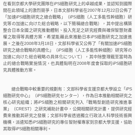
在看到京都大學研究團隊在iPS細胞研究上的卓越成果，並認知到國際
間在此領域上的激烈競爭，日本文部科學省在2007年12月22日公佈了
「加速iPS細胞研究之總合戰略」（iPS細胞（人工多能性幹細胞）研
究等の加速に向けた総合戦略，以下簡稱總合戰略），其中提出構築
整合日本全國之研究推動體制、投入充足之研究經費與確保智慧財產
權之取得等具體方案，希望能藉此來推動日本iPS細胞研究之加速進
展。之後在2008年3月18日，文部科學省又公佈了「有關加速iPS細胞
研究之總合戰略的具體化」（iPS細胞（人工多能性幹細胞）研究等の
加速に向けた総合戦略の具体化について），其中除整理截至當時為
止的總合戰略實施情況，也具體點明在2008年度會採取的iPS細胞研
究具體推動方案。
總合戰略中較重要的規劃有：文部科學省支援京都大學設立「iPS
細胞研究中心」（iPS細胞研究センター），作為日本推動相關研究之
核心研究組織；將iPS細胞之相關研究列入「戰略型創造研究推進事
業」（CREST）之研究補助計畫中，公開相關研究計畫，提供研究經
費來推動其研究之發展；文部科學省透過獨立行政法人科學技術振興
機構，派遣知悉iPS細胞研究的專任智財權專家到京都大學支援，協助
其取得iPS細胞相關專利。