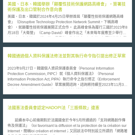
之估值，總計約超過1060億英鎊。而所謂「技術移轉」係指使這些資產與
美國、日本、韓國舉辦「顛覆性技術保護網路高峰會」，簽署技
他機構分享，以刺激創新及帶動新產品、流程及服務的研發，並促進更多商
術保護及出口管制合作意向書
業創投（commercial venture）的可能。 GOTT具有跨部門的職權，使
美國、日本、韓國於2024年4月25日舉辦首屆「顛覆性技術保護網路高峰
公部門可增強其對自身知識資產的辨識、研發與利用，並鼓勵公部門在管理
會」（Disruptive Technology Protection Network Summit，下稱高峰
其知識資產上，可更具創新性及具有企業家精神。目前，GOTT已開始與其
會），就顛覆性技術保護展開正式合作。 此高峰會係為履行三國於2023年8
他公部門在創新上合作，例如一造價更低的高密度真空紫外光（Vacuum
月18日「大衛營」（Camp David）峰會作出之「未來每年度應至少舉行一
Ultra-Violet, VUV）光源機，以淨化水質；或以石墨烯（graphene）製成生
次三方國家會談」承諾。美國積極利用此高峰會，深化美國顛覆性技術打擊
物傳感器（biosensor），以使在人體上以生物標記（biomarker）偵測不同
小組（Disruptive Technology Strike Force）與日本、韓國相應執法單位的
健康狀況及疾病。 GOTT係以提供資金和專業知識的方式，以在跨部門
資訊交換機制或經驗分享，加強技術保護及打擊相關犯罪活動。有關本次高
政府間，進行創新項目的支持；依據英國政府早先所編列的一「關於政府部
峰會進展，簡要彙整如下： 一、經驗與案例分享：三國執法單位各自說明
韓國通過個人資料保護法修法並對其執行命令指引提出修正草案
門應如何管理知識資產」的指南（The Rose Book: guidance on
其技術保護工具、政策之最新舉措，並進行執法案例分享。 二、相關執法
knowledge asset management in government，下簡稱The Rose
單位簽署合作意向書： (一)美國司法部（The Department of Justice）、日
Book），GOTT係以「提供對The Rose Book之詢答」、「提供對於管理知
2023年9月27日，韓國個人資訊保護委員會（Personal Information
本警察廳（警察庁）和韓國法務部（법무부）共同簽署「深化技術外洩執法
識資產之訓練」、「形成關於知識資產之人脈網」、「舉辦活動以喚起對知
Protection Commission, PIPC）就《個人資料保護法》（Personal
資訊分享合作意向書」（Letter of intent on deepening information sharing
識資產管理重要性的認識」、「告知不同部門其可能擁有的知識資產及可運
Information Protection Act, PIPA）執行命令之指引修正（Enforcement
for tech leak law enforcement）。 (二)美國商務部（The Department of
用機會」等方式，對公部門進行協助（The Rose Book第8.2點參照）。
Decree Amendment Guide）草案展開諮詢，諮詢將持續至2023年11月30
Commerce）、日本經濟產業省（経済産業省）和韓國產業通商資源部（산
而依照The Rose Book第8.4點，GOTT亦將與以下單位，分就上述不同
日為止。韓國於2023年3月修正個人資料保護法，該修正於2023年9月15日
업통상자원부）共同簽署「實施出口管制合作意向書」（Letter of intent for
事項，及就知識資產爭訟事件提供建言等，進行合作，以對其他公部門提供
生效，而指引修正之目的即是協助各界能夠遵循新修法後的義務，因此該指
cooperation on export control implementation）。 三國共識非法出口貨品
協助：（1）英國智慧財產局（Intellectual Property Office）；（2）英國國
引草案詳細說明了修法後有關資料蒐集、獲得當事人同意之條件、使用和提
或移轉技術行為，已對國家安全、經濟安全構成威脅，除持續優化相關法規
防部（Ministry of Defence）；（3）英國犁頭創新中心（Ploughshare
供存取要求等內容。最終版的指引預計將於2023年12月發布。 韓國個人資
法國憲法委員會認定HADOPI法「三振條款」違憲
外，有必要強化三國「執法面」連結，進行較即時的打擊犯罪跨國合作，防
Innovations）；（4）政府法務處（Government Legal Department）；
料保護法於2023年的修訂範圍廣泛，特別是關於跨領域和行業個人資料處
範民族國家境外勢力（Nation-state adversaries）以不正當手段獲取先進技
（5）國家檔案館（The National Archives）。 而在後續成果運用上，
理標準等，使得公私部門中的資料處理人員和資料隱私人員必須深入瞭解此
術，並建立更全面的國際「顛覆性技術保護網路」（Disruptive Technology
延續本中心前幾期對於法國國會於今年5月所通過的「支持網路創作傳
The Rose Book第6.1點提及，公部門於運用知識資產時，可就很多面向進
些變化，以確保能遵守最新的法律規定。 修訂後的韓國個人資料保護法強
Protection Network）。
佈及保護法」（loi favorisant la diffusion et la protection de la création sur
行考慮。除尋求「商業上的回報」外，亦可將「促進各別部門及不同部門間
調實際保障資料主體的權利，並調整網路和實體業務之間不一致的資料處理
Internet，簡稱loi création et internet；又因該法中特別設立所謂的「網路著
公共事務之進行」，以及「為商業、慈善團體及人民之使用」一事納入考
標準，藉以迎接全面的數位轉型。此次韓國個人資料保護法修正重點如下：