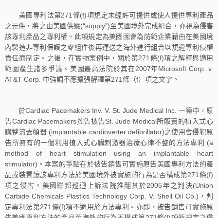
美國專利法第271條(f)項規定未經許可提供或使人提供專利產品
之元件，將之由美國供應(“supply”)至美國境外完成組合，亦視為侵害
該專利產品之專利權。此項規定為美國國會為防範企業藉由在美國境
內製造非專利保護之零組件後再運送之海外進行組合以規避專利侵權
責任而制定。之後，在實物案例中，關於第271條(f)項之解釋與適用
範圍產生諸多爭議。美國最高法院於其在2007年Microsoft Corp. v.
AT&T Corp. 中強調不應擴張解釋第271條（f）項之文字。
於Cardiac Pacemakers Inv. V. St. Jude Medical Inc. 一案中，原
告Cardiac Pacemakers控告被告St. Jude Medical所販賣的植入式心
臟整流去顫器 (implantable cardioverter defibrillator)之使用會侵犯原
告所擁有的一個利用植入式心臟刺激器治療心律不整的方法專利 (a
method of heart stimulation using an implantable heart
stimulator)。本案的爭點在於被告銷售可實施原告美國專利方法的產
品或裝置讓該專利方法於美國境外被實施的行為是否構成第271條(f)
項之侵害。美國聯邦巡迴上訴法院推翻其於2005年之判決(Union
Carbide Chemicals Plastics Technology Corp. V. Shell Oil Co.)，判
定專利法第271條(f)項不適用於方法專利。亦即，被告銷售可實施原
告美國專利方法的產品至海外的行為不構成第271條(f)項所規定之侵