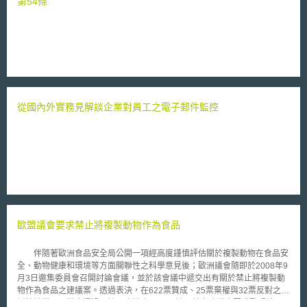
第54條
從國內外實務見解談企業對員工之電子郵件監控
歐盟議會要求禁止將複製動物作為食品
伴隨著歐洲食品安全局公開一項經高度謹慎評估關於複製動物在食品安
全、動物健康和環境等方面關聯性之科學意見後；歐洲議會隨即於2008年9
月3日邀集委員會召開討論會議，並於該會議中遞交出有關於禁止將複製動
物作為食品之建議案。透過表決，在622票贊成、25票棄權與32票反對之壓
倒性決議下，議會通過了該項建議案。 該項禁令建議案要求歐盟境內