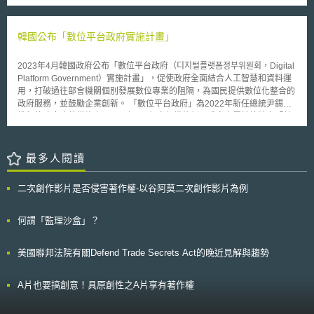
各會員國應禁止：(1)以複製動物作為食物之來源、(2)為糧食供應目的而進
行畜養之複製動物或其繁殖之子代、(3)於市場上販售經由複製動物或其經
繁殖之子代所衍生之食用肉品與乳製品；以及(4)禁止以食用為目的自境外
韓國公布「數位平台政府實施計畫」
進口複製動物與其經繁殖之子代(包括精子或卵子細胞)等行為。 而
EFSA也發現：「不太可能達成全面性食品安全之評估工作」，故對於缺乏
2023年4月韓國政府公布「數位平台政府（디지털플랫폼정부위원회，Digital
可靠數據資料而需進行評估之主體而言，在進行風險評估時，其仍將會不斷
Platform Government）實施計畫」，促使政府全面結合人工智慧和資料運
地被不確定性問題所困擾；同時，EFSA在該報告中還強調：透過比對複製
用，打破過往部會機關個別發展數位專業的阻隔，為國民提供數位化整合的
動物與經傳統育種繁衍之動物後，其也將面臨「於動物健康及福利方面等重
政府服務，並鼓勵企業創新。 「數位平台政府」為2022年新任總統尹錫悅
要爭議問題」。另外，歐洲議會成員指出：將透過歐盟農場動物保護指令
推行的政府改革措施之一，同年7月頒定組織條例，成立直屬於總統之「數
中，有關禁止任何可能引起痛苦或傷害之自然或人為育種繁殖過程之規定，
位平台政府委員會」，委任財政、科學、行政及個資保護4部會首長及19位
作為該項禁令之法律授權依據。 截至目前為止，尚未有任何由複製動
專家組成。數位平台政府實施計畫預計2027年完成，計畫訂出4項數位平台
物所衍生之產品在歐洲或者世界其它地方被銷售；不過，由於美國食品藥物
政府關鍵服務任務，任務目標與對應措施如下： (1)政府為人民服務：建立
最多人閱讀
管理局(FDA)早在2008(今)年1月份時即做出結論，認為：由複製牛、豬、
政府綜合服務窗口，統整中央、地方各級單位之千餘種稅捐、福利等內容，
山羊與其子代所產生之肉品與牛奶，其安全性與食用從傳統育種動物所衍生
提供如「青年政策整合」之個性化便利服務，以減少人民不便與潛在社會問
之食品並無二致。因此，專家們咸信，此類產品將會於2010年時正式進入
二次創作影片是否侵害著作權-以谷阿莫二次創作影片為例
題。 (2)智慧的一體式政府：擴大機構間資料的共享與利用，打破部會之
市場販售；而在歐洲方面則更進一步認為，日後在處理複製動物食用之問題
間、中央和地方政府之間的資料孤島情形，目標串連1.7萬餘的政府系統，
上，應要兼顧到動物福利之保護與獲得廣大消費者之信賴。
成為政府創新基礎設施，以靈活應對快速變化的外部環境。 (3)公私協力的
何謂「監理沙盒」？
成長平台：打造數位經濟生態系，以交通、安全、能源和城市為初步建置領
域，後續擴展到醫療、環境和公共管理等，預計培養1萬家基於此生態系經
美國聯邦法院有關Defend Trade Secrets Act的晚近見解與趨勢
營的SaaS（Software as a Service，軟體即服務）公司。 (4)可信賴的平台
政府：加強人民對個人資料的控制權，將於數位政府平台中引入資料近用記
錄檢查和管理功能，並採用「零信任」、「供應鏈安全」等機制提高安全
A片也要搞創意！具原創性之A片享有著作權
性。