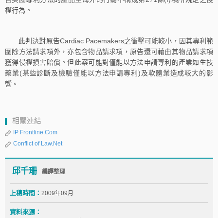
權行為。
此判決對原告Cardiac Pacemakers之衝擊可能較小，因其專利範
圍除方法請求項外，亦包含物品請求項，原告還可藉由其物品請求項
獲得侵權損害賠償。但此案可能對僅能以方法申請專利的產業如生技
藥業(某些診斷及檢驗僅能以方法申請專利)及軟體業造成較大的影
響。
相關連結
IP Frontline.Com
Conflict of Law.Net
邱千珊
編譯整理
上稿時間：
2009年09月
資料來源：