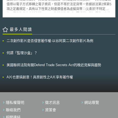
義務，本次規則限縮設備製造商之無障礙使用義務。至於第718條則是要求
值得以電子方式移轉之電子資訊，但是不等於法定貨幣。依據該法第2條第5
手機製造商與電信服務商提供之手機，如具有網路瀏覽器，則須能使視障者
項之定義規定，具有以下性質之財產價值者為虛擬貨幣：(1)對於不特定
無障礙使用。例如以語音將網址輸入於地址攔(Address Bar)、或是準確使
人，得作為代金支付之使用，而且與法定貨幣（日圓或美元等）得為互相交
用工具鍵(例如是回復鍵)，增加提供瀏覽器業者(e.g .微軟Google)之義務。
易；(2)以電子數位技術為紀錄與移轉；(3)非為法定貨幣或法定貨幣所成立
FCC要求2013年10月8日以後生產、提供的設備與服務，皆須符合第
之資產（預付卡等）。 2014年以東京為據點世界最大比特幣交易所
716、718條規範，使身障者更得方便使用通訊設備。不過， ACS在下述條
Mt.Gox發生破產，導致鉅額比特幣消失事件，為了保護消費者與防止洗錢而
最多人閱讀
件可不受無障礙使用限制： 1.手機無法進行相容。 2.設備為客製化、且未有
為法律制度之整備。該法對於虛擬貨幣交易所為管制，(1)要求提供虛擬貨
公開販售。 美國於2010年時超過40%以上的成年人，使用網際網路收
幣交易服務之交易所必須為登記（必須為股份有限公司以及資本額1000萬
發郵件、或獲取即時消息，但是，身障者卻難以享有資通訊的便利性。是
二次創作影片是否侵害著作權-以谷阿莫二次創作影片為例
日圓以上）；(2)對於利用者必須為適切之資訊提供；(3)為了適切管理利用
故，這次FCC對第716、718條重新闡述，是否能降低美國身障者之數位落
者財產，業者必須將利用者之財產及虛擬貨幣與自身之財產分離管理；(4)
差，更能受益於科技的進步，將是未來持續觀察的重點。
為了防制洗錢，交易時必須為本人確認；(5)對於交易所為日常業務監督，
何謂「監理沙盒」？
必須作成帳冊書類及報告書，並提出具有會計師或監察法人簽證稽核之報告
書，管制機關得為進入檢查、行使業務改善命令等之監督權。今年9月底，
美國聯邦法院有關Defend Trade Secrets Act的晚近見解與趨勢
有11家完成登記程序，12月4日有5家完成登記，共16家目前為登記合法之
比特幣交易所。 近來日本大型家電量販店等已有承認比特幣等虛擬貨
幣可以作為支付手段，其他承認虛擬貨幣作為支付手段的商店也漸漸增加
A片也要搞創意！具原創性之A片享有著作權
中，虛擬貨幣與一般民眾的生活漸為結合。但是虛擬貨幣仍有其風險，從國
民或消費者保護觀點，政府也在相關處所加入明顯警語，提醒民眾虛擬貨幣
並非法定貨幣，國家不保證其價值，而且虛擬貨幣之價值，會因買賣或經濟
狀況等會有價值波動情形。利用虛擬貨幣交換業者之服務時，應注意僅得以
在金融廳登記有案之業者為對象，同時此等業者負有說明義務，對於利用者
隱私權聲明
徵才訊息
網站導覽
有提供虛擬貨幣相關機制之資訊（包含交易內容與手續費），利用者應先聽
取後，再決定是否為交易。利用者對於虛擬貨幣交易經歷或戶頭餘額應隨時
聯絡我們
資策會
確認，而業者至少3個月一次有提供利用者交易紀錄與餘額資訊之義務。
相關連結