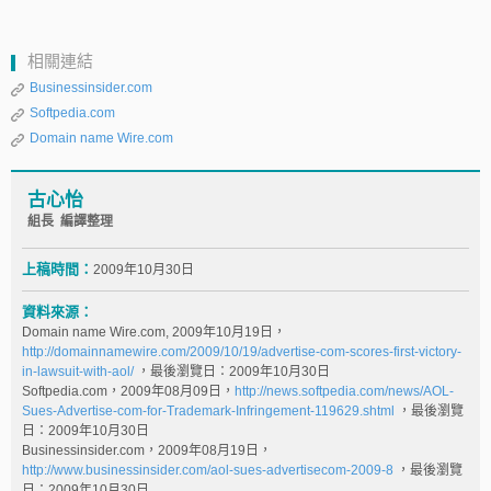
相關連結
Businessinsider.com
Softpedia.com
Domain name Wire.com
古心怡
組長 編譯整理
上稿時間：
2009年10月30日
資料來源：
Domain name Wire.com, 2009年10月19日，
http://domainnamewire.com/2009/10/19/advertise-com-scores-first-victory-
in-lawsuit-with-aol/
，最後瀏覽日：2009年10月30日
Softpedia.com，2009年08月09日，
http://news.softpedia.com/news/AOL-
Sues-Advertise-com-for-Trademark-Infringement-119629.shtml
，最後瀏覽
日：2009年10月30日
Businessinsider.com，2009年08月19日，
http://www.businessinsider.com/aol-sues-advertisecom-2009-8
，最後瀏覽
日：2009年10月30日