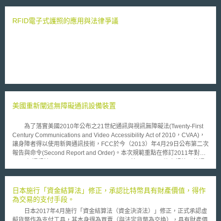
則（Delegated Regulation）係歐盟執委會為執行智慧運輸系統指令（ITS
Directive）所制訂之相關細則，其目的使執委會與會員國合作提出指導分
針，進一步讓各國能夠對自動及聯網化駕駛車輛進行型式認可，以加速相關
RFID電子式護照的應用與法律爭議
創新運輸技術於歐洲協同式智慧運輸系統（C-ITS）之發展。其創新技術包
含使車輛間可相互「交談」，或與道路基礎設施以及其他道路使用者「交
談」，可應用在例如危險情況，道路施工和掌控交通號誌時間，將使公路運
輸更安全，更清潔，更高效率。授權規則將符合容克委員會（Juncker
Commission），即現任歐盟執委會主席容克領導的執政團隊，其所提出的
清潔移動提案（ Proposals on clean mobility），是歐盟移動現代化的另一
步驟，也為本世紀下半葉的氣候中和（climate neutral）目標，即達到溫室
氣體排放總量為零之目標作準備，並持續達到歐盟2050年交通事故近零死
亡或零嚴重傷害的目標。 歐盟移動及運輸專員Violeta Bulc表示：「此
美國重新闡述無障礙通訊設備裝置
決定將為車輛製造商，道路營運者和其他人提供一個法源依據，以便於歐洲
開始大規模發展C-ITS服務，同時對新技術和市場發展持開放態度。此將極
力促進我們實現我們對道路安全的願景，並作為實現聯網化和自動化移動性
為了落實美國2010年公布之21世紀通訊與視訊無障礙法(Twenty-First
的重要基礎。」 車輛，交通號誌和高速公路在裝配合規之聯網技術裝
Century Communications and Video Accessibility Act of 2010，CVAA)，
置後，可向周圍的所有交通使用者發送標準化之訊息，此將是實現車間通訊
讓身障者得以使用新興通訊技術，FCC於今（2013）年4月29日公布第二次
的重要里程碑。該授權規則將確保不同系統間擁有協同工作能力，使所有配
報告與命令(Second Report and Order)。本次規範重點在修訂2011年對
備該技術的站點能在開放網路中安全地與任何其他站點交換資訊，並讓系統
1934年通訊法(Communications Act of 1934)第716、718條之規範，使通
可順利運行，透過車輛間以及車輛和交通基礎設施之間的連接，也能幫助駕
訊服務與設備製造之業者，負擔更多的無障礙義務。 針對第716條，規
駛員做出正確的決策並視交通狀況來改善道路安全性、交通效率及舒適性。
範消費者終端設備，包括手機、筆記型電腦或平板電腦等，在安裝或具備瀏
覽器後，將被視為具有提供先進通訊服務(Advanced Communications
日本施行「資金結算法」修正，承認比特幣具有財產價值，得作
Services，ACS)之能力，而須提供身障人士無障礙使用非互連VOIP(non-
為交易的支付手段。
interconnected VoIP)、電子通訊與視訊會議服務。第二次報告與命令相較
日本2017年4月施行「資金結算法（資金決済法）」修正，正式承認虛
於2011年，FCC將消費者終端設備皆納為先進通訊服務，而須承擔無障礙
擬貨幣作為支付工具，其本身得為買賣（與法定貨幣為交換），具有財產價