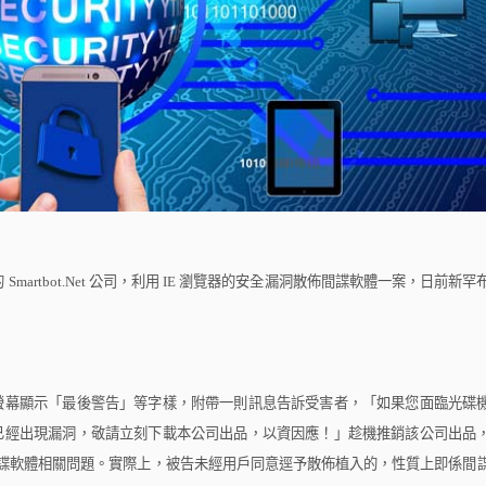
的
Smartbot.Net
公司，利用
IE
瀏覽器的安全漏洞散佈間諜軟體一案，日前新罕
幕顯示「最後警告」等字樣，附帶一則訊息告訴受害者，「如果您面臨光碟
已經出現漏洞，敬請立刻下載本公司出品，以資因應！」趁機推銷該公司出品
諜軟體相關問題。實際上，被告未經用戶同意逕予散佈植入的，性質上即係間