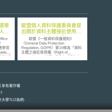
選舉
歐盟個人資料保護委員會提
人資
出關於資料主體接近使用其
個人資料權利之指引
ice
歐盟《一般資料保護規則》
f
（General Data Protection
席選舉官
Regulation, GDPR）第15條為「資料
nada,
主體之接近使用權（Right of
針對聯邦
access）」，其第1項規定「資料主
指引
體有權向控管者確認其個人資料是否
parties
正被處理」，資料主體並得知悉其個
資處理之目的、所涉及之類型等事
舉法
項。該條係為使資料主體在獲得充
EA）僅概
分、透明且容易接近之資訊，使其得
以保護
更輕易的行使如資料刪除或更正等權
片享有著作權
具體法
利。 因條文在文字上具抽象性，
?
專員辦
就具體內涵仍須有一定基準，故歐盟
私政策
個人資料保護委員會（European Data
大學TLO為例-
Protection Board, EDPB）於2022年1
網站上
月18日，針對GDPR中之接近使用權
大選務
提出指引（Guidelines 01/2022 on