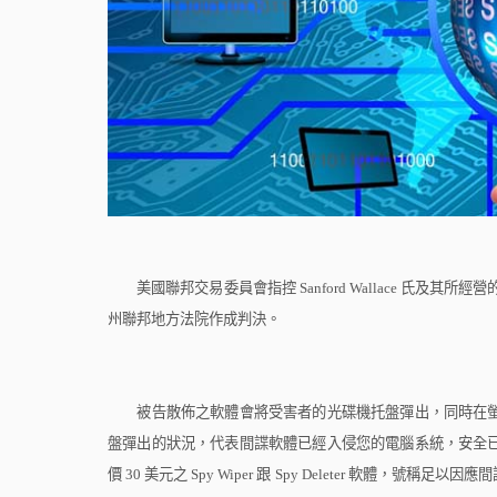
美國聯邦交易委員會指控
Sanford Wallace
氏及其所經營
州聯邦地方法院作成判決。
被告散佈之軟體會將受害者的光碟機托盤彈出，同時在螢
盤彈出的狀況，代表間諜軟體已經入侵您的電腦系統，安全
價
30
美元之
Spy Wiper
跟
Spy Deleter
軟體，號稱足以因應間