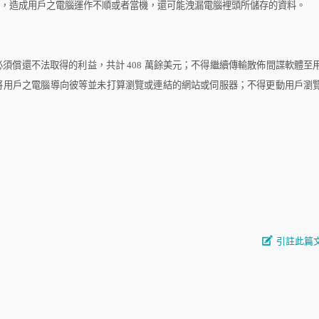
，造成用戶之電腦運作不順或者當機，還可能洩漏電腦裡頭所儲存的資料。
須償還不法取得的利益，共計
408
萬餘美元；不得繼續傳輸散佈間諜軟體至
將用戶之電腦導向彼等並未打算瀏覽或連結的網站或伺服器；不得更動用戶瀏
引註此篇