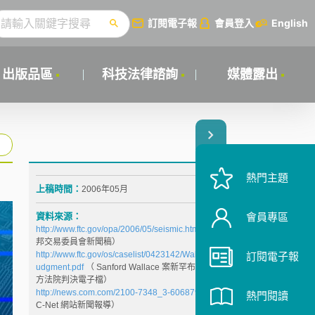
訂閱電子報
會員登入
English
出版品區
科技法律諮詢
媒體露出
熱門主題
上稿時間：
2006年05月
資料來源：
會員專區
http://www.ftc.gov/opa/2006/05/seismic.htm
（美國聯
邦交易委員會新聞稿）
http://www.ftc.gov/os/caselist/0423142/WallaceFinalJ
訂閱電子報
udgment.pdf
（ Sanford Wallace 案新罕布夏州聯邦地
方法院判決電子檔）
http://news.com.com/2100-7348_3-6068794.html
（
熱門閱讀
C-Net 網站新聞報導）