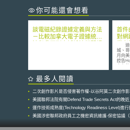
你可能還會想看
談電磁紀錄證據定義與方法
首件
－比較加拿大電子證據統一
對網路
法與我國刑事訴訟法相關規
業者
迪士
定
城、哥
月向美
控告H
享有的
Motion 
Amer
最多人閱讀
Hot
著作權
二次創作影片是否侵害著作權-以谷阿莫二次創作
理該侵權爭議。 
來提供
美國聯邦法院有關Defend Trade Secrets Act
間（cy
運作技術成熟度(Technology Readiness Level)
要的業
box
美國涉密聯邦政府員工之機密資訊維護-保密協議（Non-disc
（cyb
NDA）之使用
儲存設
間、檔