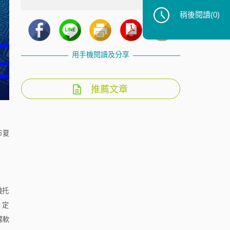
稍後閱讀
(0)
用手機閱讀及分享
推薦文章
布夏
機托
，定
諜軟