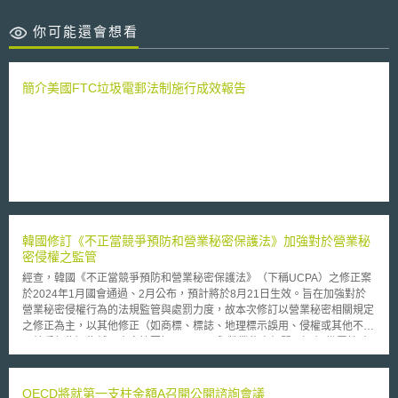
你可能還會想看
簡介美國FTC垃圾電郵法制施行成效報告
韓國修訂《不正當競爭預防和營業秘密保護法》加強對於營業秘
密侵權之監管
經查，韓國《不正當競爭預防和營業秘密保護法》（下稱UCPA）之修正案
於2024年1月國會通過、2月公布，預計將於8月21日生效。旨在加強對於
營業秘密侵權行為的法規監管與處罰力度，故本次修訂以營業秘密相關規定
之修正為主，以其他修正（如商標、標誌、地理標示誤用、侵權或其他不公
平競爭行為）為輔，本文摘要如下： 一、與營業秘密相關 （一）懲罰性賠
償之加重：根據第14-2條第6項規定，針對「故意」營業秘密侵權行為，將
懲罰性賠償從3倍上修到5倍。 （二）增加營業秘密侵權行為之監管與罰
責：新增第9-8條規定，將「任何人在未經正當授權或超越授權範圍的情況
OECD將就第一支柱金額A召開公開諮詢會議