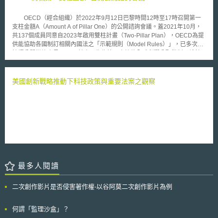
下，不得損害、破壞或改變他人的營業秘密」納入規範，如有違反，將透過
新增之第18條第3項規定課予最高10年監禁或最高5億韓元的罰款。 （三）
OECD（經合組織）於2022年9月12日巴黎時間12時至17時召開第一
加強對於企業（組織犯罪）之管制效力：基於修法前法人與自然人之罰款數
支柱金額A（Amount A of Pillar One）的公開諮詢會議。蓋2021年10月，
額相同、企業的追訴時效短於自然人，造成難以抑止組織犯罪行為，故新增
共137個成員同意自2023年啟用雙柱計畫（Two-Pillar Plan），OECD為提
第19條規定，使企業罰款最高可處自然人罰款3倍，並新增第19-2條規定，
供能協助各國制訂相關內國法之「示範規則（Model Rules）」，已多次並
將對企業的公訴時效延長至10年（與自然人之訴訟時效同）。 （四）新增
持續公開徵詢意見。 其中，作為第一支柱的全球利潤分配稅制，係針
沒收規定：依據修法前規定，即使透過UCPA提起訴訟，且侵權人承認侵
對全球收入逾200億歐元且稅前淨利逾10%的大型跨國企業，定其逾10%的
權，但因為缺乏沒收規定（需要另外依據民事訴訟法才能對犯罪所得進行沒
利潤為「剩餘利潤」，並取25%依關聯性（Nexus）重新分配至價值創造
收），導致防止二次侵權損害之效果有限，故修法後透過第18-5條之規定納
地，此剩餘利潤即本次會議欲討論之金額A。 一旦劃歸金額A將適用高
美國創新戰略推動下科技政策與重要法案之觀察
入可沒收特定營業秘密所得之規定。 二、其他修正 以下兩項修正之對象涉
達25%之稅率，故2022年7月11日，OECD所公布第一支柱的「進度報告
及第2條第1項第1款、第3條、第3-2條第1款（主要為商標、標誌、地理標
（Progress Report）」，即針對如何計算大型跨國企業之全球總所得、如
示等誤用、侵權或其他不公平競爭行為），並不包括營業秘密（營業秘密第
何量化系爭所得為金額A之稅基、如何定關連性原則以決定各價值創造地對
2條第1項第2款以下）： （一）加強行政機關的職權：根據第8條規定，關
金額A徵稅權之有無及高低、稅捐競合時如何避免對金額A造成雙重課稅，
於上述違規行為，相較修法前行政機關僅能提出「建議」（無強制力），修
以及各該要件之定義等核心問題，列出7項標題（Title）作為本次會議討論
法後特別賦予智慧財產局（KIPO）可以「下令糾正」（시정을 명할 수 있
重點。 然而，除了金額A徵稅權之跨國分配所涉利害關係錯綜複雜外，
다）之權利，即若未有正當理由依命令糾正者可依照第8條、第20條第1項
因各國稅制與發展不一致、美國對雙柱計畫之態度似有保留、歐盟成員國迄
第1、2款規定公布違反行為及糾正之建議或命令的內容，並對其進行罰款。
今仍無法達成一致共識，以及烏俄戰爭引發的通貨膨脹等各種內外因素，均
（二）法院查閱行政調查記錄的權力的擴張與限制：根據第14-7條規定賦予
為第一支柱示範規則之訂定，甚至雙柱計畫之實施增加了不確定性。準此，
法院職權，即在法院在特定訴訟中認為必要時，可以要求相關行政單位向法
最多人閱讀
本次會議重要性不言可喻，值得我國持續注意。
院提出其依據第7條執行的調查紀錄（包括案件當事人的審問筆錄、速記紀
錄及其他證據等），若相關紀錄涉及營業秘密，當事人或其代理人可向法院
二次創作影片是否侵害著作權-以谷阿莫二次創作影片為例
申請就查閱範圍、閱覽人數等進行限制。 綜上所述，可以發現此次修法除
了加強法規的監管、處罰力度，顯示近年重視營業秘密爭議外，更特別修訂
針對企業、法人等組織犯罪相關規定（如賠償金額的增加，甚至處罰力度大
何謂「監理沙盒」？
於自然人、訴訟時效的延長等），間接強調企業、法人等組織對於營業秘密