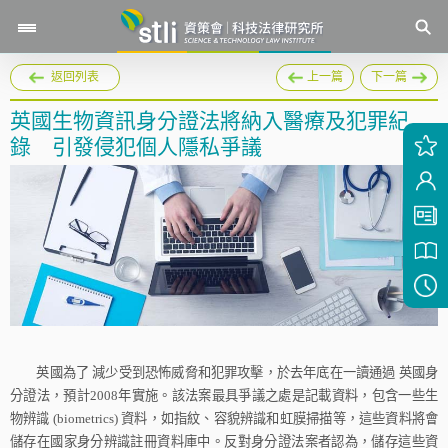
返回列表
上一篇
下一篇
英國生物資訊身分證法將納入醫療及犯罪紀
錄 引發侵犯個人隱私爭議
英國為了
減少受到恐怖威脅和犯罪攻擊，於去年底在一讀通過
英國身
分證法，預計
2008
年實施。該法案最具爭議之處是記載資料，包含一些生
物辨識
(biometrics)
資料，如指紋、容貌辨識和虹膜掃描等，這些資料將會
儲存在國家身分辨識註冊資料庫中。反對身分證法案者認為，儲存這些資