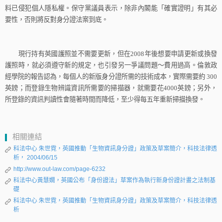
料已侵犯個人隱私權。保守黨議員表示，除非內閣能「確實證明」有其必
要性，否則將反對身分證法案到底。
現行持有英國護照並不需要更新，但在
2008
年後想要申請更新或換發
護照時，就必須遵守新的規定，也引發另一爭議問題～費用過高。倫敦政
經學院的報告認為，每個人的新版身分證所需的技術成本，實際需要約
300
英鎊；而登錄生物辨識資訊所需要的掃描器，就需要花
4000
英鎊；另外，
所登錄的資訊判讀性會隨著時間而降低，至少得每五年重新掃描換發。
相關連結
科法中心 朱世霓，英國推動「生物資訊身分證」政策及草案簡介，科技法律透
析， 2004/06/15
http://www.out-law.com/page-6232
科法中心黃慧嫺，英國公布「身份證法」草案作為執行新身份證計畫之法制基
礎
科法中心 朱世霓，英國推動「生物資訊身分證」政策及草案簡介，科技法律透
析