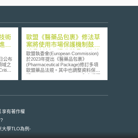
技術
歐盟《醫藥品包裹》修法草
進行
案將使用市場保護機制鼓勵
藥品創新、提升藥品可及性
歐盟執委會(European Commission)
3日公布
於2023年提出《醫藥品包裹》
領域之
(Pharmaceutical Package)修訂多項
tical
歐盟藥品法規。其中也調整資料保護
期(period of data protection)和市場獨
便與各會員
占期(market exclusivity)等制度，激
險評
勵藥品創新、增加藥品可及性、並強
布之
化歐盟面對全球公衛挑戰的能力。修
an
訂草案由環境、公共衛生與食品安全
y）目的在
委員會(Committee on Environment,
最大限
Public Health and Food Safety)通過
片享有著作權
險，為
後，目前已於2024年4月由歐洲議會
?
方針。
(European Parliament)投票一讀通
領域的
過，若歐洲理事會決議通過，即完成
大學TLO為例-
險評
修法。為協助產業界提早因應布局，
本文擬介紹歐洲議會一讀通過的草案