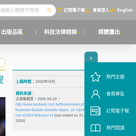
訂閱電子報
會員登入
English
出版品區
科技法律諮詢
媒體露出
熱門主題
提
上稿時間：
2006年09月
資料來源：
會員專區
法源編輯室，2006-08-29 ，
http://www.lawbank.com.tw/fnews/news.php?
keyword=&sdate=&edate=&type_id=1&total=11982&
訂閱電子報
nid=43304.00&seq=14
(last visited on 31 August
2006)
熱門閱讀