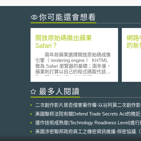
你可能還會想看
開放原始碼撤出蘋果
網路
Safari？
的新
兩年前蘋果選擇開放原始碼成像
引擎（ rendering engine ） KHTML
做為 Safari 瀏覽器的基礎；兩年後，
蘋果則打算以自己的程式碼取代該引
擎，藉以解決相容性的問題。
KHTML 成像引擎──也是其瀏覽器的
核心，考慮在其架構上放棄 KHTML
最多人閱讀
的程式庫（ code base ），或者所謂
的「樹狀圖」（ tree ），改用蘋果自
二次創作影片是否侵害著作權-以谷阿莫二次創作
己的版本，也就是所謂的 WebCore
（網頁核心）。 KHTML 原本是為了
美國聯邦法院有關Defend Trade Secrets Act
要在 KDE （ K Desktop Environment
）上執行而撰寫的──這是 Linux 和
運作技術成熟度(Technology Readiness Level)
Unix 作業系統的介面。 Safari 並
美國涉密聯邦政府員工之機密資訊維護-保密協議（Non-disc
不是蘋果唯一以開放原始碼為基礎的
NDA）之使用
軟體，其麥金塔（ Macintosh ）作業