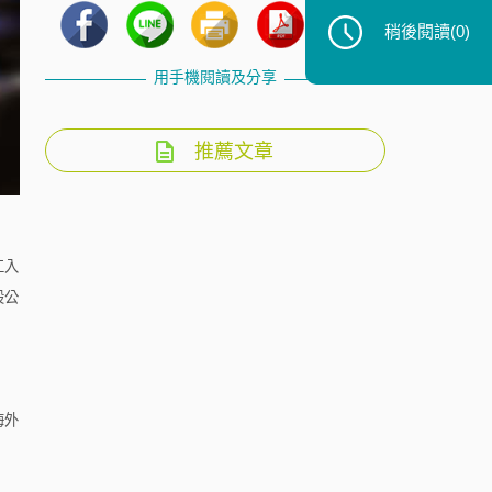
稍後閱讀
(0)
用手機閱讀及分享
推薦文章
工入
股公
海外