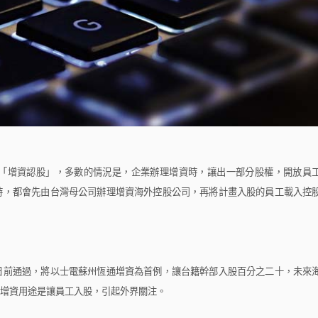
增資認股」，多數的情況是，企業辦理增資時，讓出一部分股權，開放員
時，都會先由台灣母公司辦理增資海外控股公司，再將計畫入股的員工載入控
前通過，將以士電蘇州恆通增資為首例，讓台籍幹部入股百分之二十，未來
增資用途是讓員工入股，引起外界關注。