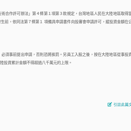
術合作許可辦法」第４條第１項第３款規定，台灣地區人民在大陸地區取得
發生前，依同法第７條第１
項備具申請書件向投審會申請許可，縱投資金額在
必須事前提出申請，否則恐將挨罰。另員工入股之後，按在大陸地區從事投
陸投資累計金額不得超過八千萬元的上限。
引註此篇