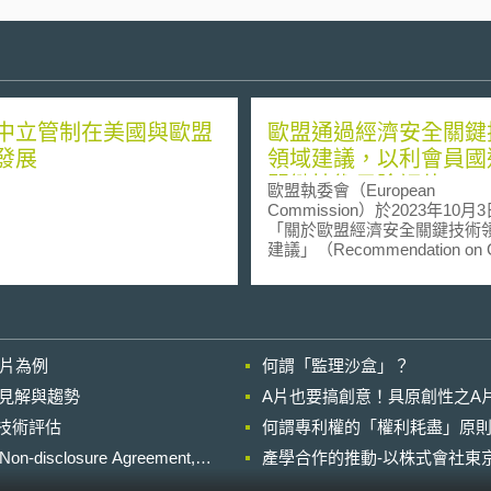
中立管制在美國與歐盟
歐盟通過經濟安全關鍵
發展
領域建議，以利會員國
關鍵技術風險評估
歐盟執委會（European
Commission）於2023年10月
「關於歐盟經濟安全關鍵技術
建議」（Recommendation on Cri
Technology Areas for the EU’s
Economic Security），以
國進行經濟安全關鍵技術之風
估。該建議源自於歐盟於6月發
「歐盟經濟安全戰略」（Europe
影片為例
何謂「監理沙盒」？
Economic Security Strateg
於地緣政治緊張之局勢下，將
的晚近見解與趨勢
A片也要搞創意！具原創性之A
度的減少經濟流動所帶來之風
進行技術評估
何謂專利權的「權利耗盡」原則
歐盟經濟安全制定全面的戰略
此「建議」列出十大關鍵技術
losure Agreement,
產學合作的推動-以株式會社東京
清單，係根據以下標準進行風
估： （1）技術是有促成及轉型之本