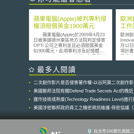
蘋果電腦(Apple)被判專利侵
歐洲
權須賠償美金1900萬元
工作
公司
蘋果電腦(Apple)於2009年4月23
歐洲創新
億歐
日被美國德州東區地方法院判定侵害
Innova
OPTi 公司之專利並且必須賠償美金
月12
$1900萬元。此項專利涉及記憶體之”
項計畫
predictive snooping” 技術。陪審團並
司提供超
認為蘋果電腦之行為構成故意侵權。
「探路器
蘋果電腦雖主張OPTi 公司之專利為無
本計畫
最多人閱讀
效，但此抗辯不為法院所採納。
「有潛
OPTi 公司自2003年開始即放棄其原
（mult
二次創作影片是否侵害著作權-以谷阿莫二次創作
有的製造與販賣產品的生意，改經藉
補助金額
由提起侵權訴訟來獲取利益。除了控
「轉型器
美國聯邦法院有關Defend Trade Secrets Act
告蘋果電腦外，OPTi 公司也針對其”
本計畫
predictive snooping” 專利技術於同一
運作技術成熟度(Technology Readiness Level)
計畫」
法院對AMD 公司提出類似的專利侵權
洲研究
美國涉密聯邦政府員工之機密資訊維護-保密協議（Non-disc
訴訟。由蘋果電腦此次被判敗訴來
Resear
NDA）之使用
看，OPTi 公司似乎已準備好擴大藉由
proj
它所擁有的predictive snooping” 技術
（Hor
專利以提起訴訟的方式來獲取授權收
創新應
台北市106敦化南路二
益。如同以往，蘋果電腦未對此次被
過250萬歐元。