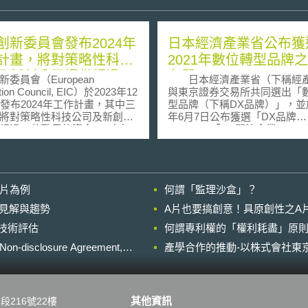
創新委員會發布2024年
日本經濟產業省公布獲
計畫，將對策略性科技
2021年數位轉型品牌
及新創公司提供超過12
名單
委員會（European
日本經濟產業省（下稱經
元的資金
tion Council, EIC）於2023年12
與東京證券交易所共同選出「
日發布2024年工作計畫，其中三
型品牌（下稱DX品牌）」，並於
將對策略性科技公司及新創公
年6月7日公布獲選「DX品牌
過12億歐元的資金： （1）
2021」、「DX關注企業2021
計畫」（EIC Pathfinder）：
業名單。獲選的企業不僅導入
經費共2.56億歐元，將補助
資訊系統、活用數據，並以數
力帶領技術突破」的多元學科
為基礎的創新商業模式及管理
i-disciplinary）研究團隊；每案
於挑戰變革，預期能將數位技
影片為例
何謂「監理沙盒」？
不超過400萬歐元。 （2）
到最大的作用。 DX品牌評價的
計畫」（EIC Transition）：
項目包含企業的願景、商業模
的晚近見解與趨勢
A片也要搞創意！具原創性之A
經費共0.94億歐元；「轉型器
營策略、數位技術策略實施成
進行技術評估
係協助「探路器計畫」、「歐
何謂專利權的「權利耗盡」原則
要成果指標的公開共享、公司
院概念驗證計畫」（European
為了加強鼓勵企業推動數位轉
losure Agreement,
產學合作的推動-以株式會社東京
ch Council Proof of Concept
產省與東京證券交易所從獲選「
ects）、「展望歐洲計畫」
牌2021」的企業名單中，再選
izon Europe）之研發成果銜接
大賞企業」，作為數位時代的
用；此計畫每案補助金額不超
業。另外，今年度針對因應新
其他資訊
段216號22樓
 （3）「加速器計畫」
採取優良數位技術對策的企業