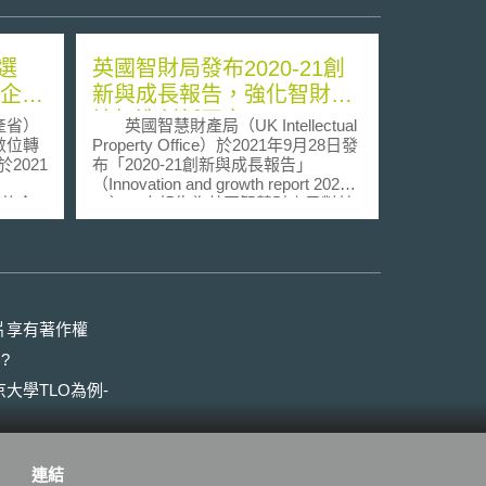
選
英國智財局發布2020-21創
之企業
新與成長報告，強化智財環
境打造創新國家
產省）
英國智慧財產局（UK Intellectual
數位轉
Property Office）於2021年9月28日發
2021
布「2020-21創新與成長報告」
（Innovation and growth report 2020-
」的企
21）。本報告為英國智慧財產局對其
優良的
2020至2021年間施政工作的總結報
位技術
告，以創新為帶動國家與企業成長的
方法勇
核心，並期許能透過串接創新者與市
術發揮
場來帶動價值創造，從而建設英國成
為全世界最具創新力與創造力的國
式、經
家。 本報告指出，英國在全球創
片享有著作權
果與重
新指標當中均名列前茅，關鍵在於以
?
治理。
系統化、組織化的方式推動創新，從
型，經
而使創新成為帶動國家發展的動力，
大學TLO為例-
DX品
並得以對抗冠狀病毒的侵襲與實現淨
出「DX
零（Net Zero）排放的目標。呼應英
領導企
國在2020年發表研發路徑圖（R&D
冠肺炎
Roadmap）以及2021年7月發布的創
連結
，又特
新戰略（Innovation Strategy），英國