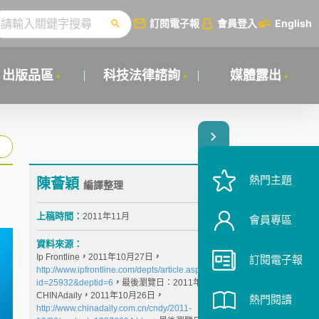
訂閱電子報
會員登入
English
出版品區
科技法律諮詢
媒體露出
熱門主題
陳薈穎
n
編譯整理
上稿時間：
2011年11月
會員專區
資料來源：
Ip Frontline
，
2011年10月27日
，
訂閱電子報
http://www.ipfrontline.com/depts/article.aspx?
id=25932&deptid=6
，
最後瀏覽日：2011年10月31日
CHINAdaily
，
2011年10月26日
，
熱門閱讀
http://www.chinadaily.com.cn/cndy/2011-