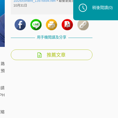
10/26/content_13976694.htm
，
最後瀏覽日：2011年
10月31日
稍後閱讀
(0)
用手機閱讀及分享
推薦文章
公路
並預
申請
PH
望縮