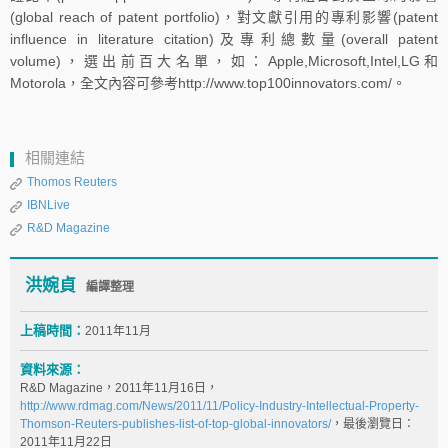
(global reach of patent portfolio)，對文獻引用的專利影響(patent
influence in literature citation)及專利總數量(overall patent
volume)，選出前百大名單，如：Apple,Microsoft,Intel,LG和
Motorola，全文內容可參考http://www.top100innovators.com/。
相關連結
Thomos Reuters
IBNLive
R&D Magazine
洪婉貞
編譯整理
上稿時間：
2011年11月
資料來源：
R&D Magazine，2011年11月16日，
http://www.rdmag.com/News/2011/11/Policy-Industry-Intellectual-Property-
Thomson-Reuters-publishes-list-of-top-global-innovators/
，最後瀏覽日：
2011年11月22日