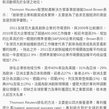
新活動領先於全球之地位。
Thomson Reuters智慧財產解決方案事業部總裁David Brown表
示：「創新使企業和國家成長繁榮，主要是為了追求克服經濟的衰退
並達到競爭優勢」。
2011全球百大最具創新企業的市場資料，與2009年比較顯示，
2010年百大企業增加了超過400,000工作機會，較前年提高3%，增加
的比率高於同一期間的標準普爾(S&P)500企業的幅度。Brown表示：
「全球百大創新組織創造的工作機會代表了創新為經濟成長具意義影
響的指標」。除此之外，2011百大創新組織的市場價值加權平均收益
較前一年度增加12.9%，而標準普爾500企業市場價值加權平均收益僅
增加7.2%。
排名企業依地域分佈，其中40%來自為美國，31%為亞洲，29%
為歐洲，亞洲主要為日本和南韓，前者占27%，後者占4%。歐洲主要
區分為法國(11%)，德國(4%)，荷蘭(4%)，列支敦斯登侯國(1%)，瑞
典(6%)及瑞士(3%)。法國為歐洲創新領導國。儘管大陸於專利申請數
量佔領優先，但缺乏全球影響力及專利獲證比率之重要因素，故未進
入前百大名單。
Thomson Reuters排名的方法，主要是以四大衡量基準：專利獲
證比率(patent approval success rate)，專利組合對於全球的影響