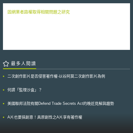
適用。 根據新的綱要架構，會員國在規劃其國家補助措施之際，仍有
義務通知執委會，經執委會確認或核准後，始符合歐盟相關法制。不過執委
固網業者路權取得相關問題之研究
會認為，會員國在規劃國家補助措施時，如能依循綱要架構的指導說明，將
可加速執委會的作業，提升審查效率。 過去僅有研發補助可例外被認
為符合歐盟條約之精神，惟根據新的綱要架構，除了研發補助以外，創新補
助亦是可以獲得豁免管制者。此外，綱要架構對特定有助於研究發展與創新
的國家補助措施類型，提供了詳細的指導原則說明，這類國家補助措施可以
帶動私人企業的研發與創新投資，有助於經濟成長與就業，因而可提升歐盟
的競爭力。 R&D&I Framework同時也允許會員國視其國內發展狀況與
特殊條件，設計符合該國之補助措施，前提是要符合可矯正特定市場失靈的
檢視要件，且其所設計的措施可能帶來的優惠超出補助對競爭可能造成之損
最多人閱讀
害。 另新綱要架構也指出阻礙研發與創新的主要市場失靈的因素如
下：知識外溢（knowledge spill-overs）的效果有限、資訊不足與不對稱
（imperfect and asymmetric information）、缺乏協調與網絡建構
二次創作影片是否侵害著作權-以谷阿莫二次創作影片為例
（coordination and network failures）。此外，新綱要架構中亦針對各類行
的國家補助措施，逐項為會員國解說如何妥善運用，以符合補助規則（state
何謂「監理沙盒」？
aid rules）。這些政策措施如下： ●研發計畫（aid for R&D projects）； ●
技術可行性之補助研究（aid for technical feasibility studies）； ●對中小型
企業智慧財產權費用給予補助（aid for industrial property right costs for
美國聯邦法院有關Defend Trade Secrets Act的晚近見解與趨勢
SMEs）； ●對新創事業提供補助（aid for young innovative
enterprises）； ●對服務流程及組織功能創新所提供之補助（aid for
A片也要搞創意！具原創性之A片享有著作權
process and organisational innovation in services）； ●對智慧財產提供
諮詢或支援服務之補助（aid for innovation advisory services and for
innovation support services）； ●對中小型企業因晉用高級專業人員所需