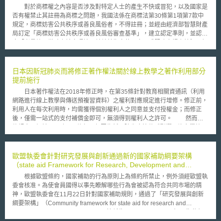
對於商標權之內容是否涉及對特定人士的產生不快或冒犯，以及國家是
否有權禁止其註冊為商標之問題，我國法係在商標法第30條第1項第7款中
規定，商標妨害公共秩序或善良風俗者，不得註冊；並經由經濟部智慧財產
局訂定「商標妨害公共秩序或善良風俗審查基準」，建立認定準則，並認為
應「考量註冊當時之社會環境，並就其指定使用商品或服務市場之情況、相
關公眾之認知等因素綜合判斷」。 而在美國法中，亦有 Lee v. Tam一
案，針對美國專利商標局 (United States Patent and Trademark Office,
USPTO)是否有權依照 The Lanham Act第2條a款規定駁回商標申請的權利
日本因新冠肺炎而將修正著作權法關於線上教學之著作利用部分
進行爭執，該條規定「包含不道德、欺騙、誹謗性、貶損或誤導他人(不論
提前施行
生死)、組織、信仰或國家象徵等意涵、或導致前者名譽受損之圖案，不可
日本著作權法在2018年修正時，在第35條針對教育相關資通訊（利用
註冊為商標」。 該案在2015年12月22日於美國聯邦巡迴上訴法院進行
網路進行線上教學與傳送預複習資料）之權利對應規定進行增修。修正前，
判決，法院認為，儘管是具攻擊性的歧視言論，亦受到美國聯邦憲法第一修
利用人在每次利用時，均需獲得個別權利人之同意並支付授權金；而修正
正案所保障，故美國政府不得以商標圖案的言論內容具攻擊性為理由，拒絕
後，僅需一站式的支付補償金即可，無須得到權利人之許可。 然而本
商標的註冊。本案經上訴於美國聯邦最高法院，最高法院於2016年9月29日
條規定原訂於2021年4月施行，但因為新冠肺炎疫情蔓延影響，許多學校、
已經同意其提起上訴，將對本案進行審理。
教學機構因停課而使得線上教學之需求提高。日本文化廳為防止感染並考量
停課措施有可能長期化，宣布將文學作品、論文及新聞記事等作為線上教學
教材，自本月開始無須得著作權人之許可即可使用，亦即將修正施行日期大
歐盟執委會針對研究發展與創新通過新的國家補助綱要架構
幅提前。 而作為日本著作權人補償金分配窗口之「教學目的公眾放送
（state aid Framework for Research, Development and
補償金管理協會」，也在今年（2020年）4月6日決定本年度相關作品之補
Innovation）
根據歐盟條約，國家補助的行為原則上為條約所禁止，例外須經歐盟執
償金以特例無償之方式處理。依據上開規定，本年度的線上教學，不論是文
委會核准。為使會員國得以事先瞭解哪些行為會被認為符合共同市場的精
學或是音樂等作品，均無須取得著作權人之同意，即可免費使用。
神，歐盟執委會在11月22日針對國家補助規則，通過了「研究發展與創新
綱要架構」（Community framework for state aid for research and
development and innovation，以下簡稱為R&D&I Framework），期能加
速此類案件的審理效率。新綱要架構規定預計自2007年1月1日起開始生效