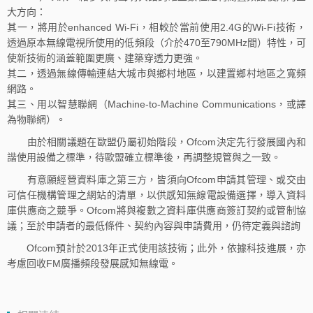
大方向：
其一，將用於enhanced Wi-Fi，相較於當前使用2.4G的Wi-Fi技術，
透過原本無線電視所使用的低頻段（介於470至790MHz間）特性，可
使新技術的涵蓋範圍更廣、建築穿透力更強。
其二，透過無線傳輸連結大城市與鄉村地區，以建置鄉村地區之寬頻
網路。
其三、用以智慧聯網（Machine-to-Machine Communications，或譯
為物聯網）。
由於相關議題在歐盟仍屬初始階段，Ofcom決定先行發展國內和
諧使用設備之標準，待歐盟確立標準後，再調整規管與之一致。
有意願經營資料庫之第三方，皆須向Ofcom申請其管理、或交由
可信任機構管理之網站的清單，以供感知無線電設備選擇，導入資料
庫供應商之競爭。Ofcom將與複數之資料庫供應商簽訂契約或管制協
議；至於申請者的最低條件、契約內容與申請費用，仍待定義與諮詢
Ofcom預計於2013年正式使用該技術；此外，依據科技進展，亦
考慮回收FM廣播頻段發展感知無線電。