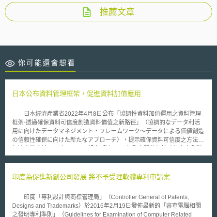
推薦文章
你可能還會想看
日本公布資料管理框架，促進資料加值應用
日本經濟產業省2022年4月8日公布「協調性資料加值運用之資料管理
框架-透過確保資料可信度創造資料價值之新路徑」（協調的なデータ利活
用に向けたデータマネジメント・フレームワーク～データによる価値創造
の信頼性確保に向けた新たなアプローチ），提示確保資料可信度之方法。
經濟產業省於2019年7月31日設立「第3層︰網路空間信賴性確保之安全對
策檢討工作小組」（『第3層：サイバー空間におけるつながり』の信頼性
確保に向けたセキュリティ対策検討タスクフォース」，以下簡稱工作小
組），討論確保資料可信度之要件，以利資料在網路空間內自由流通，並藉
印度為促進新創公司發展 將不予受理軟體專利申請案
由資料創造出新的附加價值。 工作小組為確保資料可信度，首先定義
資料管理為「將資料屬性依據其所涉之法令或組織規章，以及因蒐集、處
印度「專利設計與商標管理局」（Controller General of Patents,
理、利用、移轉等活動而改變之過程，視為一個生命週期加以管理」，並認
Designs and Trademarks）於2016年2月19日發佈最新的「審查電腦相關
為資料管理會受到屬性（資料性質，如內容、揭露範圍、利用目的、資料管
之發明專利準則」（Guidelines for Examination of Computer Related