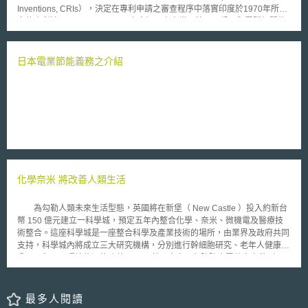
理主體、資料權利者等）、場域（針對資料之特定規範，如各國、地區法
Inventions, CRIs），決定在專利申請之審查程序中落實印度於1970年所制
令、組織內部規定、組織間契約等）及事件（產生、改變及維持資料屬性之
定的專利法(Patents Act, 1970)之意旨，未來當局將不再受理與電腦相關的
事件，如生產、蒐集、處理、移轉、提供、儲存、刪除）等三大要素影響，
軟體專利申請案。印度《專利法》第3條第k項排除本質上為數學演算法、商
並據此建立資料管理模型。 工作小組期待藉由上述三大要素，依序透
業方法與電腦程式運算法則等申請案之可專利性（Patentable）。該規定在
過讓資料處理流程（事件）處於容易被觀察的狀態、整理所涉及之相關規範
印度《專利法》於2002年、2004年與2005年修法過程中，雖面臨各方利益
日本電業節能義務之介紹
（場域），以及判斷資料屬性等步驟，讓利害關係人之間可更容易進行資料
團體試圖影響國會立法放寬法定可專利性範圍的壓力，但仍然為印度國會
共享及資料治理。
（Bhārat kī Sansad）所保留。 然而，印度「專利設計與商標管理局」
卻於2015年8月21日發佈違反《專利法》意旨的CRIs，導致軟體專利的可
專利性被實質上放寬。一般認為開放申請軟體專利的政策將會阻礙新創公司
的發展，並有利於所謂「專利主張實體」（Patent Assertion Entity, PAE）
藉大量軟體專利向一般公司提起訴訟或請求授權金，導致印度當局遭受國內
新創軟體公司與相關非政府組織的激烈抗議。 「自由軟體法律中心」
（Software Freedom Law Center, SFLC）與「印度軟體產品圓桌會議」
（Indian Software Product Industry Round Table, iSPIRT）等機構即代表
化學奈米 將改善人類生活
眾多新創公司與學術界人士上書印度「總理辦公室」（Prime Minister’s
Office），請求政府對2015年8月發佈的CRIs進行檢討。SFLC等組織的積
極作為，成功說服印度當局作出暫緩該高度爭議的CRIs生效之決定。代表
為勾勒人類未來生活型態，英國將在新堡（ New Castle ）投入約新台
SFLC等組織的專家表示，印度的軟體已受到《著作權法》與《營業秘密
幣 150 億元建立一科學城，預定五年內整合化學、奈米、微機電及醫療技
法》的足夠保障，進一步開放發明人申請軟體專利只會對該國軟體產業並無
術整合。這座科學城是一座整合科學及產業技術的場所，由業界及政府共同
助益。 印度當局與相關團體在數個月間密集的進行研議，終於在2016
支持，科學城內將成立三大研究機構，分別進行幹細胞研究、老年人健康、
年2月決定修正原先發佈的CRIs，使其回歸印度《專利法》不開放軟體專利
分子工程，及環境能源的改善。 英國皇家工程院院士雷蒙奧立佛（
申請的立法意旨。
Raymond Oliver F.R.Eng ）是這座科學城的主要規劃人，他指出，人類生
活在下一個 20 年將出現四項結構性的現象：一是人口老化，二是個人化產
品的普及，三是智慧型生活空間的出現，四是再生能源出現。面對這四大現
最多人閱讀
象的普及，化工業者可以找到兩個發展方向，一是利用化學來提高醫療生活