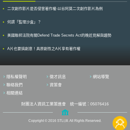
品質；二是利用化學來創造更自然的智慧型生活空間。 以醫療生活品
二次創作影片是否侵害著作權-以谷阿莫二次創作影片為例
質而言，化學可以進一步和幹細胞研究結合，並透過奈米技術發展出奈米級
醫療電子產品，包括影像攝影取代藥物的人體臨床實驗，或是透過紅外線體
外照射，讓硫化鎘等化學藥物能在體內直接殺死癌細胞 ； 在奈米材料方
何謂「監理沙盒」？
面，雷蒙指出，已有廠商研究出適合老人駕駛的汽車，這類汽車從空調、氣
味，到生理資訊的偵測，都能配合老人較易疲勞的體質去設計。
美國聯邦法院有關Defend Trade Secrets Act的晚近見解與趨勢
A片也要搞創意！具原創性之A片享有著作權
隱私權聲明
徵才訊息
網站導覽
聯絡我們
資策會
相關連結
財團法人資訊工業策進會 統一編號：05076416
Copyright © 2016 STLI,III. All Rights Reserved.