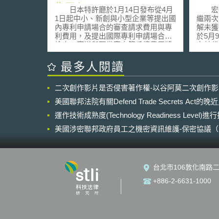
為原來1/3
日本特許廳於1月14日發布從4月
宏碁(
1日起中小、新創與小型企業等提出國
繼兩次
內專利申請場合的審查請求費用與專
解未獲
利費用，及提出國際專利申請場合的
於5月
檢索、寄送與預備審查等手續費用將
向其代
降為原先的三分之一。減輕的依據則
廠商提
是去年秋天在臨時國會通過的競業競
同負責
最多人閱讀
爭力強化法中所規定之專利費用等的
此三家
減輕措施。 具體來說，減輕措施
之同時
二次創作影片是否侵害著作權-以谷阿莫二次創作
的對象包括符合下列四類資格之對
(OD
象： 1.小規模之個人事業主（員工20
對其專
美國聯邦法院有關Defend Trade Secrets Act
人以下；貿易業或服務業在5人以下）
招，並
2.事業開始後未滿10年之個人事業主
運作技術成熟度(Technology Readiness Level)
行訴訟
3.小規模之企業法人（員工20人以
任，並
美國涉密聯邦政府員工之機密資訊維護-保密協議（Non-disc
下；貿易業或服務業在5人以下） 4.
助。 宏碁表示，此一訴訟僅為配
NDA）之使用
設立後未滿10年且資本額在3億日圓
合美國
以下之法人 第三、第四類資格排
鴻海則
除大企業之子公司等存在控制公司之
是依據
台北市106敦化南路二
情況。 減輕的內容包括國內申請與國
的權益
外申請。國內申請的場合，審查請求
達表示
+886-2-6631-1000
費用降為三分之一、專利年費（1～
將依法
10年份）降為三分之一。國際申請的
創則不予置評
場合（限以日語所為之國際專利申
球第三
請），檢索手續、寄送續費用降為三
美國法