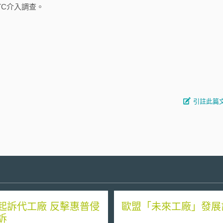
TC介入調查。
引註此篇
起訴代工廠 反擊惠普侵
歐盟「未來工廠」發展
訴