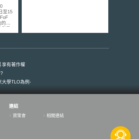
0
4日至15
FoF
助的研
協助歐
，將資
產鏈結
術為基
過程，
大規模
片享有著作權
迅速反
?
入市場
並透過
大學TLO為例-
及預測
整合生
代資通
材料、
連結
化製造
6)從
資策會
相關連結
鏈，從
下一波
智慧機