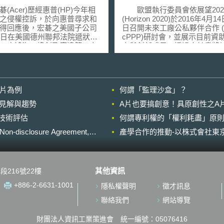
Acer)歷經惠普(HP)今年相
歐盟執行委員會依展望202
之侵權控訴，於向惠普尋求和
(Horizon 2020)於2016年4月1
得回應後，宏碁之美國子公司
日召開未來工廠公私夥伴合作 (
9日在美國德州聯邦法院遞狀，
cPPP)研討會，並展示目前資
工廠鴻海、緯創及廣達等三家
究與創新成果，透過本計畫將
起訴訟，要求下游代工廠商共
盟內製造業，特別是中小企業
，協助其與惠普的官司訴訟。
通訊及關鍵技術與整個工廠生
廠商在擔任Acer的供應商
合，達到整體製造業升級。 計劃
，亦是HP的設計代工製造
具體目標如下：(1)以資通訊技
影片為例
何謂「監理沙盒」？
M)廠商。宏碁為回擊惠普在美國
礎的解決方案導入製造業生產
利侵權之訴訟，因而使出該絕
增加產品獨特性、多樣化、可
的晚近見解與趨勢
A片也要搞創意！具原創性之A
要求此三家供應廠商「共同履
生產，及保有高度靈活性，以
進行技術評估
保證責任」負起連帶保證之責
何謂專利權的「權利耗盡」原則
應瞬息萬變的市場。(2)縮短進
對惠普之侵權訴訟案給予協
的研發製程，提升產品質量，
losure Agreement,
產學合作的推動-以株式會社東京
數位化設計、成型、模擬實作
法律程序而採取之必要行動。
分析，提升工作效率。(3)改善
表示，宏碁、惠普兩大客戶都
產環境的人為因素。(4)透過現
法律途徑正當保障並維護本身
訊基礎的生產技術使得資源、
其他資訊
段216號22樓
，鴻海會依法律程序配合。廣
能源更有持續性。(5)促進並強
，此案已進入法律程序，未來
領域的共同平台及其生態系統。(
+886-2-6631-1001
隱私權聲明
徵才訊息
律途徑，尋求圓滿的解決。緯
獨特的地理位置創建虛擬價值
。 宏碁今年登上全
而善用優秀人才的潛力。 我國為
聯絡我們
網站導覽
大PC寶座，而惠普連續兩次向
整合新創能量，以創造製造業
院控告宏碁涉嫌侵權之舉，被
成長動能，今年亦陸續公布「
財團法人資訊工業策進會 統一編號：05076416