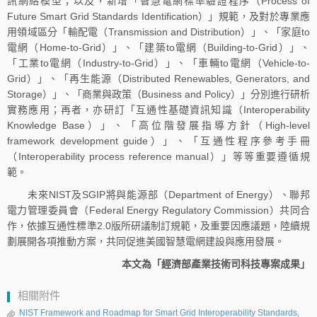
訊網絡模型；以及，新增「智慧電網標準驗證程序（Process of
Future Smart Grid Standards Identification）」規範，及對於專業應
用領域區分「輸配電（Transmission and Distribution）」、「家庭to
電網（Home-to-Grid）」、「建築to電網（Building-to-Grid）」、
「工業to電網（Industry-to-Grid）」、「車輛to電網（Vehicle-to-
Grid）」、「再生能源（Distributed Renewables, Generators, and
Storage）」、「商業與政策（Business and Policy）」分別進行研析
實務應用；再者，亦研訂「互通性基礎資訊知識（Interoperability
Knowledge Base）」、「高位階發展指導方針（High-level
framework development guide）」、「互通性程序參考手冊
（Interoperability process reference manual）」等等重要遵循規
範。
未來NIST及SGIP將與能源部（Department of Energy）、聯邦
電力管理委員會（Federal Energy Regulatory Commission）共同合
作，依據互通性標準2.0版所研議制訂規範，及重要因應議題，陸續規
劃展開各項推動方案，共同促進美國智慧電網建設與應用發展。
本文為「經濟部產業技術司科技專案成果」
相關附件
NIST Framework and Roadmap for Smart Grid Interoperability Standards,