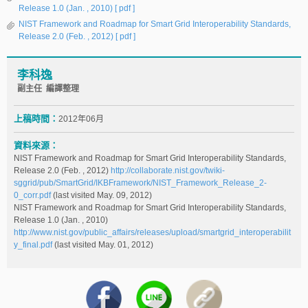
Release 1.0 (Jan. , 2010)
[ pdf ]
NIST Framework and Roadmap for Smart Grid Interoperability Standards,
Release 2.0 (Feb. , 2012)
[ pdf ]
李科逸
副主任 編譯整理
上稿時間：
2012年06月
資料來源：
NIST Framework and Roadmap for Smart Grid Interoperability Standards,
Release 2.0 (Feb. , 2012)
http://collaborate.nist.gov/twiki-
sggrid/pub/SmartGrid/IKBFramework/NIST_Framework_Release_2-
0_corr.pdf
(last visited May. 09, 2012)
NIST Framework and Roadmap for Smart Grid Interoperability Standards,
Release 1.0 (Jan. , 2010)
http://www.nist.gov/public_affairs/releases/upload/smartgrid_interoperabilit
y_final.pdf
(last visited May. 01, 2012)