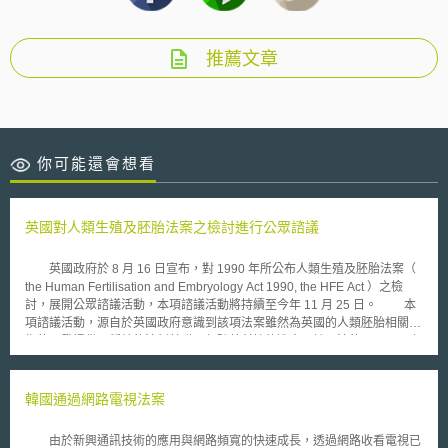
推薦文章
你可能還會想看
英國對人類生殖及胚胎法案之檢討進行公眾諮議
英國政府於 8 月 16 日宣布，對 1990 年所公布人類生殖及胚胎法案（
the Human Fertilisation and Embryology Act 1990, the HFE Act ）之檢
討，展開公眾諮議活動，本項諮議活動將持續至今年 11 月 25 日。 本
項諮議活動，源自於英國政府意識到該項法案雖然為英國的人類胚胎相關技
術的研發提供了穩健的法制基礎，但隨著科技的進步，該項法律早已跟不上
時代的腳步，甚至形成阻礙；有鑑於此，英國政府於 2004 年 1 月公布檢討
上述法案，這項檢討包括預定在 2005 舉行公眾諮議活動（ consultation
），希望夠過公眾參與獲得各界對上述法案的批評與建言，一方面建立公眾
韓國通過網路電視法案
對相關科技的信心，一方面檢視該法是否仍適合英國 21 世紀初期的需求，
並其建立一套為社會廣泛所接受的規範架構。本項諮詢的主要議題，包括了
由於新興通訊技術的應用與網路頻寬的快速成長，透過網路收看電視已