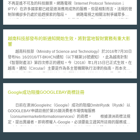
為醫療目的而選取胚胎之相關管控規範、供研究目的用之胚胎的定義與 粒
不再是遙不可及的科技願景。網路電視（Internet Protocol Television；
線體遺傳疾病（ mitochondrial disease ）研究之規範。 根據英國健康部在
IPTV）在許多國家都已經是逐漸應用成熟的服務，但是相對而言，法規的管
其網站上發表的文件指出，這項檢討希望參酌科技的進展、社會態度的轉
制架構卻多仍處於追趕摸索的階段。 網路電視之相關法制爭議眾多，
變、國際相關科技的發展與對可確實有效之法規的需求。 這項活動引
曾被提出討論者如攸關管制基準之網路電視定位，是否視同傳統廣播電視加
起了英國下議院科技委員會（ the House of Commons Science and
以管制？相關之義務是否比照要求（如對於無線電視之必載義務）？網路電
Technology Committee ）對生殖科技（ reproductive technologies ）與相
視市場之界定？市場力量之監督與公平競爭環境之維護等，皆為重要的關注
關法律的注意，並對此做出回應。科技委員會建議，未來的修正應不會對胚
焦點。 韓國國會傳播特別委員會於上月（11月）通過一項網路電視法
越南科技部發布的新通知開始生效，將對當地智財實務有重大影
胎重新定義，而是將焦點放在何種胚胎適合移植，何種胚胎可提供研究。委
案（IPTV Bill），對於重要之網路電視相關規範加以界定。此一國會傳播特
響
員會更建議，因粒腺體遺傳疾病研究，而造成基因結構改變之細胞成為胚胎
別委員會所通過之網路電視服務法草案，對未來網路電視可能的市場主導者
的一部份的情形，應加以禁止。
越南科技部（Ministry of Science and Technology）於2016年7月30日
（包含廣播電視公司、網際網路服務提供者、電信公司等）之行為，事先加
發布No. 16/2016/TT-BKHCN通知（以下稱第16號通知），此為越南針對
以規範。例如規定KT等重要電信公司提供網路電視服務並不需要另行成立
《智慧財產法》第四次修正的通知。今（2018）年1月15日已正式生效。在
附屬公司；另一方面，廣播電視公司未來將可提供全國性的網路電視服務，
越南，通知（Circular）主要是作為各主管機關執行法律的指南，而本次發
惟其市場佔有率將限於整體市場的三分之一以下。 未來的網路電視型
布的第16號通知，便是針對越南《智慧財產法》所做的細部解釋，是了解當
態可能包含被動收視或主動要求播送，其他附加的服務更包含透過網路電視
地智財實務的重要文件。 整體而言，第16號通知針對智財的申請程序
進行購物、遊戲、金融服務等，潛藏之商機已引起各界注意，也值得國內盡
做了相當多修正。例如，申請人回覆越南智慧財產局官方審查意見（office
早思考整體管制架構，促進產業成熟發展。
action）的期限由一個月延長為兩個月。又例如，過去越南智慧財產局針對
Google成功阻擋GOOGLEBAY商標註冊
實體審查的申請案一旦做了核駁處分後，申請人僅能透過訴願予以救濟。根
據第16號通知，若申請人能夠針對申請案提出在審查過程中未被考量但可以
日前在澳洲GoogleInc（Google）成功的阻擋DmitriRystk（Rystk）以
影響審查結果的新事證，越南智慧財產局則得考量撤回核駁處分。 此
GOOGLEBAY申請註冊於第35類消費者市場情報服務
外，第16號通知亦釐清了過去越南在智慧財產各權利別，有關實體認定上的
（consumermarketinformationservices）的商標。 根據澳洲商標法規
疑慮。一、在「商標方面」，第16號通知修正了越南過去對於著名商標
定，提出異議者，即商標權人-Google，必須要能立證其所註冊的服務或商
（Well-known mark）的認定方式。在過去，著名商標的狀態可藉由法院判
品中與爭議商標申請人Rystk所申請註冊的商標所指定的服務，至少有包含
決，或是藉由智慧財產局的認定取得。在本次新修正的第16號通知中，著名
一項跟消費者市場情報服務類似的服務或商品；並且GOOGLE與
商標狀態仍可藉由法院判決取得，但智慧財產局只能在「商標被駁回」的情
GOOGLEBAY有足以令人混淆誤認之虞。 Google提出的訴因為： 1)