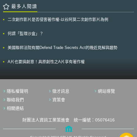
形下對著名商標進行認定。二、在「專利方面」，第16號通知則是再次強調
GOOGLEBAY乃是與GOOGLE有“欺矇性的”相似（deceptivelysimilar）商
最多人閱讀
「用途」不得作為專利的申請標的，釐清了越南一直以來拒絕「用途發明專
標 2) Rystk提出註冊申請（2006年06月16日）時，GOOGLE已經在澳洲有
利」的立場。根據第16號通知，用途並非一項申請標的可主張的必要技術特
相當知名度 澳洲商標審查員認為消費者市場情報服務是一個很廣義的
徵（essential feature），只是單純申請標的之目的或結果而已。三、在
二次創作影片是否侵害著作權-以谷阿莫二次創作影片為例
範圍，可以想見其中必然包括廣告服務。因此，它所指定的服務即包含類似
「工業設計方面」，第16號通知釐清了越南對於「產品」的定義，指出產品
於Google第1049124號註冊商標所包含的服務，其中包括透過網際網路散
必須要能夠「獨立流通」（circulated independently），始能成為工業設計
佈廣告。 澳洲商標審查員亦同時提到GOOGLE此造字的特殊性，及另
何謂「監理沙盒」？
保護的標的。例如圖形使用者介面（GUI）因其必須依賴手機等載體才能流
一個造字EBAY皆無字典上的解釋，並且這兩個造字都跟網際網路有強烈的
通，故根據第16號通知無法被認為是能夠申請工業設計保護的「產品」。
關聯。根據這個見解，消費者即有可能將GOOGLEBAY視為GOOGLE跟
從本次第16號修正可以看出，越南近年來因應智慧財產權的國際趨勢，
美國聯邦法院有關Defend Trade Secrets Act的晚近見解與趨勢
EBAY的結合造字，加上並沒有其他字義解釋的情況下，想當然爾會認為
在法規上做出的回應及釐清。對於在越南從事商業活動的我國廠商而言，建
GOOGLEBAY與Google的事業有關，比如認為GOOGLEBAY是GOOGLE關
議除了瞭解越南《智慧財產法》外，更應關注越南的通知等下位階法規的狀
係家族的商標之一。加上GOOGLE商標在澳洲亦有十足的知名度*，更能讓
A片也要搞創意！具原創性之A片享有著作權
況及發展。 「本文同步刊登於TIPS網站（https://www.tips.org.tw）」
商標審查員同意如此“欺矇性的”相似商標有足以令人混淆誤認之虞。 在
此特別一提的是澳洲的商標法修正後，在對商標註冊提出異議時，對以與著
名商標有疑似混淆誤認的訴因中“欺矇性的”相似已不再是前提要素。因此，
商標審查員核駁了Rystk的GOOGLEBAY註冊申請。 *註1：根據澳洲聯邦商
標法第60條第1項，商標註冊可以因另一商標在註冊的優先權日前即已在澳
隱私權聲明
徵才訊息
網站導覽
洲獲得相當知名度而遭到異議
聯絡我們
資策會
相關連結
財團法人資訊工業策進會 統一編號：05076416