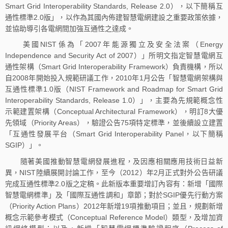
Smart Grid Interoperability Standards, Release 2.0），以下簡稱互
通性標準2.0版」，以作為其國內佈建智慧電網建設之重要政策依據，
並協助導引各電網間加強互通性之達成。
美國NIST係為「2007年能源獨立及安全法案（Energy
Independence and Security Act of 2007）」所明文指定智慧電網互
通性架構（Smart Grid Interoperability Framework）負責機構，所以
自2008年開始投入規範研議工作，2010年1月公告「智慧電網架構與
互通性標準1.0版（NIST Framework and Roadmap for Smart Grid
Interoperability Standards, Release 1.0）」，主要為先規範概念性
示範建置架構（Conceptual Architectural Framework），明訂8大優
先領域（Priority Areas），驗證公告75項特定標準，並後續設立建置
「互通性發展平台（Smart Grid Interoperability Panel，以下簡稱
SGIP）」。
隨著美國推動智慧電網發展進程，及因應相關應用技術日益新
異，NIST陸續展開討論工作，至今（2012）年2月正式對外公告研議
完成互通性標準2.0版之定稿。此新版本重要增訂內容有：新增「國際
智慧電網標準」及「國際互通性調和」章節；對於SGIP優先行動方案
（Priority Action Plans）2012年新增19項推動項目；並且，規劃新增
概念示範參考模式（Conceptual Reference Model）類型，及增加資