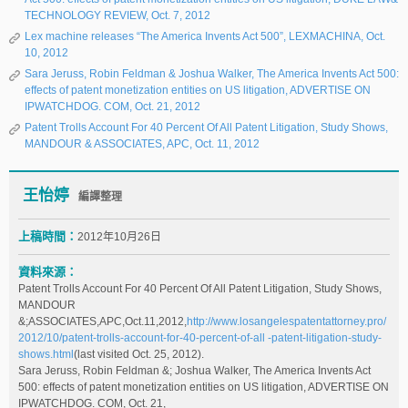
TECHNOLOGY REVIEW, Oct. 7, 2012
Lex machine releases “The America Invents Act 500”, LEXMACHINA, Oct.
10, 2012
Sara Jeruss, Robin Feldman & Joshua Walker, The America Invents Act 500:
effects of patent monetization entities on US litigation, ADVERTISE ON
IPWATCHDOG. COM, Oct. 21, 2012
Patent Trolls Account For 40 Percent Of All Patent Litigation, Study Shows,
MANDOUR & ASSOCIATES, APC, Oct. 11, 2012
王怡婷
編譯整理
上稿時間：
2012年10月26日
資料來源：
Patent Trolls Account For 40 Percent Of All Patent Litigation, Study Shows,
MANDOUR
&;ASSOCIATES,APC,Oct.11,2012,
http://www.losangelespatentattorney.pro/
2012/10/patent-trolls-account-for-40-percent-of-all -patent-litigation-study-
shows.html
(last visited Oct. 25, 2012).
Sara Jeruss, Robin Feldman &; Joshua Walker, The America Invents Act
500: effects of patent monetization entities on US litigation, ADVERTISE ON
IPWATCHDOG. COM, Oct. 21,