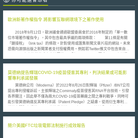
歐洲新著作權指令 將影響互聯網環境下之著作使用
2018年9月12日，歐洲議會通過歐盟委員會於2016年制定的「單一數
位市場著作權指令」，其中包含最具爭議的兩項條款： 第11條是有關
「鏈接稅」（link tax）的條款。針對使用或匯集新聞文章片段的網站，未來
恐需向源頭出版之新聞業者支付授權費用。例如若Twitter推文中包含來自
Guardian文章的螢幕或文字摘要截取，則Guardian可以要求Twitter支付授
權費用。 第13條則是有關「上傳過濾器」（upload filter）或稱
「Memes禁令」（meme ban）的條款。為加重網路平台服務業者防止上傳
者侵害著作權的監控責任，要求如Google和Facebook等業者，須使用強制
莫德納提告輝瑞COVID-19疫苗侵害其專利，判決結果或可能影
內容過濾的軟體以清除違規行為，且須建立快速刪除機制，避免侵害著作
響專利承諾發展
權。 該指令在歐洲議會通過後，將進入歐盟委員會、歐盟理事會和歐
莫德納公司（Moderna）於2022年8月26日對輝瑞（Pfizer）/BNT公司
洲議會之間的非正式談判。這三個組織將決定最終版本，約2018年12月提
提出專利侵權訴訟，主張輝瑞之Comirnaty疫苗侵害其RNA平台技術，引發
交給歐盟法律事務委員會，最後於2019年1月再回到歐洲議會進行投票。
各界關注，因此舉不僅為兩大COVID-19疫苗藥廠之間之專利戰爭，同時可
歐盟指令本身雖不是法律，如何解釋立法也將取決於各國，惟透過本次
能引發莫德納違反其專利承諾（Patent Pledge）之疑慮，從而衍生專利承
歐洲議會的結果，可預見未來在歐洲市場，對於著作權人的保護與使用者的
諾效力問題之爭議。 莫德納曾於2020年10月8日於該公司官網上自願
行為，將朝權利衡平的方向作調整。
承諾：「於大流行繼續的同時，莫德納不會針對那些旨在製造對抗大流行疫
苗的公司，主張我們與COVID-19相關之專利」（第一次專利承諾），而後
於2022年3月7日，莫德納更改其承諾（第二次專利承諾），永遠不會針對
簡介美國FTC垃圾電郵法制施行成效報告
在Gavi COVAX預先市場承諾（Advance Market Commitment, AMC）中之
92個中低收入國家、或為這些國家生產疫苗之公司主張莫德納之COVID-19