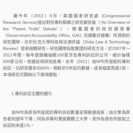
繼今年（2012）8月，美國國會研究處 (Congressional
Research Service)提出對抗專利蟑螂之研究報告後（“An Overview of
the "Patent Trolls" Debate”）。隸屬國會的政府課責署
（Government Accountability Office, GAO, 另譯審計總署）所資助的
研究團隊，亦於杜克大學科技與法律評論（Duke Law & Technology
Review）發表相關研究。研究團隊採取實證的研究方法，於2007年～
2011年間，每年度隨機抽樣100家涉及專利訴訟的公司，總計抽樣
500家公司。依據該項研究結果，去年（2011）由NPE所提起的專利
訴訟，佔研究樣本的40%，相較於5年前的數據，成長幅度高達2倍。
本項研究可歸納以下兩項要點：
1.專利訴訟主體的變化
由NPE為原告所提起的專利訴訟數量呈現極速成長；由企業為原
告者則逐年下降；同為非專利實施實體之大學，其作為原告所提起之
訴訟則未達1％。