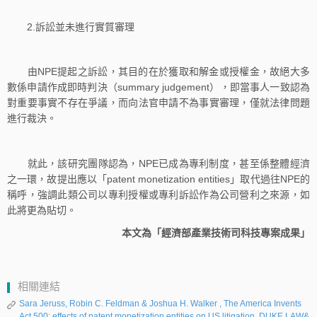
2.訴訟並未進行實質審理
由NPE提起之訴訟，其目的在於獲取和解金或授權金，故絕大多
數係申請作成即時判決（summary judgement），即當事人一致認為
對重要事實不存在爭議，而向法官申請不為事實審理，僅就法律問題
進行裁決。
就此，該研究團隊認為，NPE已成為專利制度，甚至係整體經濟
之一環，故提出應以「patent monetization entities」取代過往NPE的
稱呼，強調此類公司以專利授權或專利訴訟作為公司營利之來源，如
此將更為貼切。
本文為「經濟部產業技術司科技專案成果」
相關連結
Sara Jeruss, Robin C. Feldman & Joshua H. Walker , The America Invents
Act 500: effects of patent monetization entities on US litigation, DUKE LAW&