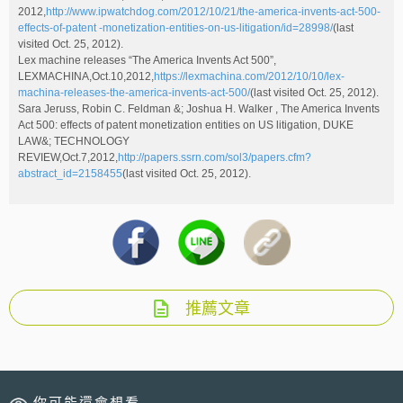
2012,
http://www.ipwatchdog.com/2012/10/21/the-america-invents-act-500-
effects-of-patent -monetization-entities-on-us-litigation/id=28998/
(last
visited Oct. 25, 2012).
Lex machine releases “The America Invents Act 500”,
LEXMACHINA,Oct.10,2012,
https://lexmachina.com/2012/10/10/lex-
machina-releases-the-america-invents-act-500/
(last visited Oct. 25, 2012).
Sara Jeruss, Robin C. Feldman &; Joshua H. Walker , The America Invents
Act 500: effects of patent monetization entities on US litigation, DUKE
LAW&; TECHNOLOGY
REVIEW,Oct.7,2012,
http://papers.ssrn.com/sol3/papers.cfm?
abstract_id=2158455
(last visited Oct. 25, 2012).
推薦文章
你可能還會想看