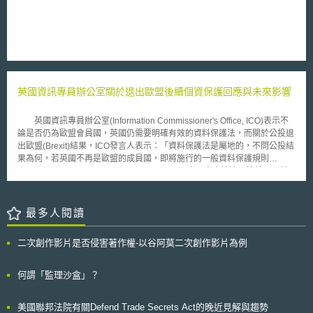
疫苗專利，且前提是生產之疫苗僅用於AMC之92個國家。莫德納對於輝瑞
侵權訴訟之聲明亦與更新後之承諾一致，其僅請求2022年3月8日後輝瑞
COVID-19疫苗侵害莫德納專利之損害賠償，而未請求2022年3月7日前之損
害賠償責任。 惟莫德納單方面更改其專利承諾並提起訴訟之行為仍引
發眾多爭議，主要包括莫德納第一次專利承諾是否有法律上之拘束力、後續
更改其專利承諾之行為是否有效、這些行為之影響為何等問題。就第一次專
利承諾而言，目前有認為其具有法律上之拘束力，其可能可被視為一種「公
英國資訊專員辦公室關於退出歐盟後續個資保護回應與未來影響
共授權」（public license）行為，為專利權之書面授權且適用於任何希望
接受授權者；退步言之，即使該授權未成立，莫德納基於「承諾禁反言」
（promissory estoppel）之法理，亦不能隨意撤回該承諾或追溯撤銷其已授
英國資訊專員辦公室(Information Commissioner's Office, ICO)表示不
予之權利；且由於第一次承諾中所述之「大流行繼續（while the pandemic
論是否仍為歐盟會員國，英國仍需要明確有效的資料保護法，而關於公投退
continues）」之條件在世界衛生組織未宣告疫情結束之前仍然存續，該承
出歐盟(Brexit)結果，ICO發言人表示：「資料保護法是屬地的，不問公投結
諾應仍繼續有效。惟亦有認為莫德納應得以第二次專利承諾可取代第一次專
果為何，若英國不再是歐盟的成員國，即將施行的一般資料保護規則
利承諾，而自2022年3月起主張其專利權者。 本案針對專利承諾之效力
(General Data Protection Regulation, GDPR)亦不會直接適用於英國。然
引發許多討論，未來於此訴訟案件中法院如何評價莫德納之專利承諾以及對
若英國希望在平等條件下的歐盟單一市場進行交易，我們必須證明資料保護
於其效力之認定，亦可能影響現有之專利承諾生態：若企業可任意收回、更
是充足的，亦即英國資料保護標準必須符合2018年即將施行的歐盟的資料
改其承諾，並於後續得以訴訟手段提告運用其專利之第三人，或有可能影響
保護監管框架。對於許多跨境經營的企業與服務而言，遵循資料保護法律與
最多人閱讀
公眾對於專利承諾信任或利用意願；而若專利承諾不能任意修改，企業須受
歐盟一致性規範，既是企業組織，亦是消費者和公民所關注重點。ICO致力
自身之承諾嚴格拘束，則未來或許即使社會遭遇危機，企業亦不敢貿然發布
於與其他國家的監管機構密切合作，而且未來亦是如此。目前明確的法律保
二次創作影片是否侵害著作權-以谷阿莫二次創作影片為例
專利承諾應對危難。因此，此案後續發展將對整體專利承諾與授權影響重
護相當重要，且考量到經濟發展，ICO會向政府提出建議，英國相關法規之
大，值得持續進行關注及了解。
改革仍屬必要。」 Brexit後，英國企業資料仍需傳輸至第三國，因此英
國可能需爭取類似於瑞士、加拿大等，由歐盟執委會認定資料保護符合充足
何謂「監理沙盒」？
保護水準之模式；或是尋求類似歐盟與美國針對資料傳輸協議模式。然而目
前英國的資料保護法(Data Protection Act 1998)與當前的歐盟資料保護指令
美國聯邦法院有關Defend Trade Secrets Act的晚近見解與趨勢
仍具一致性，而目前資料從英國傳輸至第三國仍然需依標準契約條款