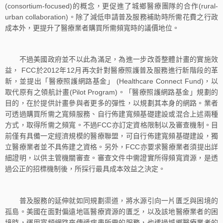
(consortium-focused)的概念，更促進了城鄉醫療團隊的合作(rural-
urban collaboration)。除了減低申請普及服務補助時所需花費之行政
成本外，更提升了醫療業者購買所需頻寬時的議價地位。
不過美國政府並不以此為滿足，為進一步改善整體計畫的實施效
益， FCC於2012年12月再次針對醫療照護普及服務進行新階段的革
新，並提出「醫療照護網路基金」 (Healthcare Connect Fund)，以
取代原有之領航計畫(Pilot Program)。「醫療照護網路基金」規劃的
目的，在於提供計畫參與者更多的彈性，以規劃其本身的網路。業者
可透過購買所需之寬頻服務、自行佈建寬頻基礎建設或混合上述兩種
方式，取得所需之頻寬。不過FCC亦訂定資格限制以及審查機制。目
前僅有具備一定經濟規模的醫療聯盟，可自行佈建寬頻基礎建設，獨
立醫療業者並不具佈建之資格。另外，FCC亦要求醫療業者須提出詳
細證明，以供主管機關審查。審查文件中需證實所得頻寬資源，是透
過公正的招標機制後，所採行最具成本效益之決定。
普及服務的延伸就如同規劃渠道，將水源引向一片匱乏與困境的
孤島。美國在面對偏遠地區醫療資源的匱乏，以及該地醫療業者的困
境時，運用寬頻網路來傳遞病患所需的服務，也透過城鄉醫療業者的