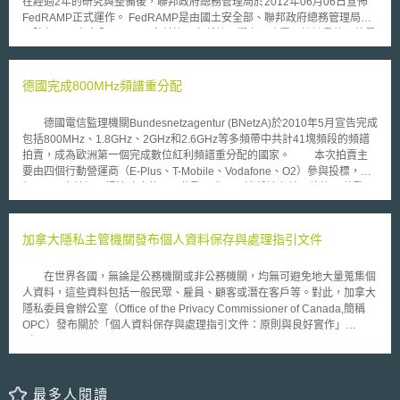
在經過2年的研究與整備後，聯邦政府總務管理局於2012年06月06日宣佈
目前，美國已經確認新加坡電子護照符合美國免簽證入境第二級認證，這意
FedRAMP正式運作。 FedRAMP是由國土安全部、聯邦政府總務管理局、
味著美國國土安全部測試證實新加坡電子護照與美國的護照判讀儀器相容。
國防部、國家安全局以及國家科技研究所共同撰寫及建置。該計畫的目的是
此外，新加坡移民與關卡局也將持續積極參與國際民航組織會議，確保新加
建立一套全國政府機關可遵循依據，針對雲端服務的風險評估、授權管理的
坡了解國際電子護照的最新發展與概況，以取得同步進展。
標準作業規範。 根據FedRAMP，雲端服務業者欲通過該計畫的評估，
其評估程序可分為提出申請、檔案安全控管、進行安全測試、完成安全評估
德國完成800MHz頻譜重分配
等四個階段。未來所有雲端產品與服務業者，都必須達到該計畫的標準規
範，才能為美國政府機關提供雲端產品及服務。 對於雲端服務業者的
德國電信監理機關Bundesnetzagentur (BNetzA)於2010年5月宣告完成
評估，必須經由FedRAMP認證的第三方機構來進行審查，第三方評估機構
包括800MHz、1.8GHz、2GHz和2.6GHz等多頻帶中共計41塊頻段的頻譜
欲通過認證，除了要符合FedRAMP的需求外，還必須具備雲端資訊系統的
拍賣，成為歐洲第一個完成數位紅利頻譜重分配的國家。 本次拍賣主
評估能力、備妥安全評估計畫、以及安全評估報告等，另外亦同時引進了
要由四個行動營運商（E-Plus、T-Mobile、Vodafone、O2）參與投標，歷
ISO/IEC17020以及ISO/IEC17011之規定，來驗證檢驗機構的品質與技術能
經224回合競標，挹注政府約43.8億歐元收入，遠低於之前預估的80億歐
力。目前為止，聯邦政府總務管理局已經公佈十個獲得授權的機構。
元，也遠低於10年前的3G頻譜500億歐元。 只有三家業者（T-
聯邦政府總務管理局同時並期待在2012年的年底之前，能夠有三個雲端服
Mobile、Vodafone、O2）取得數位紅利800MHz頻譜使用權；未得標的E-
務提供者通過審查，然而，由於制度才剛上路不久，是否能夠跟上產業變遷
Plus公司則早已表達意願，將租用其中一個得標者的新網路頻寬，以使用數
加拿大隱私主管機關發布個人資料保存與處理指引文件
的腳步並順利達成目標，仍有待進一步觀察。
位紅利。 本次拍賣並沒有產生新的市場參進者，此狀況讓那些希望開
放新頻譜即可刺激新的市場競爭的人頗為失望。惟BNetzA以為，目前市場
在世界各國，無論是公務機關或非公務機關，均無可避免地大量蒐集個
上已經有約100家的MVNO業者和為數眾多的次品牌服務經營者在競爭，監
人資料，這些資料包括一般民眾、雇員、顧客或潛在客戶等。對此，加拿大
管機關看不出應執行拍賣條款中「應有利新的市場參進者」的理由。
隱私委員會辦公室（Office of the Privacy Commissioner of Canada,簡稱
市場主導者T-Mobile已經宣稱，將率先於今年開始利用800MHz測試發展
OPC）發布關於「個人資料保存與處理指引文件：原則與良好實作」
LTE服務。但由於在800MHz段部署LTE網路將與歐洲其他國家（主要指
（Personal Information Retention and Disposal：Principles and Best
TeliaSonera公司在瑞典和挪威）早先同意於2.6GHz佈建的網路技術有異，
Practices），以協助聯邦機構與私人機構對組織內部保有之個人資料，做好
而在密集的城市環境中，在800MHz與2.6GHz頻段同時部署LTE被視為是相
妥善保存與處理。 OPC建議組織應在內部制定相關管理政策與程序，
當理想的網路佈建策略，歐盟現階段正在想辦法調和兩個頻段的和諧使用策
並於指引文件中提出11項參考要點，其中包括1.是否定期審查蒐集個人資料
最多人閱讀
略中。