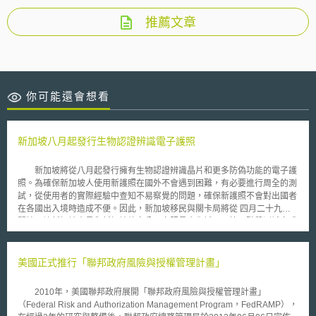
推薦文章
你可能還會想看
新加坡八月起發行生物認證辨識電子護照
新加坡將從八月起發行擁有生物認證辨識晶片和更多防偽功能的電子護
照。為確保新加坡人使用新護照在國外不會遇到困難，有必要進行周全的測
試，從使用者的實際經驗中查知不易察覺的問題，確保新護照不會對出國者
在各國出入境時造成不便。因此，新加坡移民與關卡局將從 四月二十九日
開始，讓新加坡官員和新加坡航空公司空服員率先試用。第一階段測試完成
後，移民與關卡局將全面推廣電子護照，所有在今年八月以後發出的護照，
都將是電子護照，取代現有的傳統護照。 移民與關卡局也將與夥伴國
對新加坡電子護照進行測試，以便在新加坡推出電子護照時，外國的入境處
美國正式推行「聯邦政府風險與授權管理計畫」
判讀儀器能判讀電子護照內的資料。事實上早在今年一月，新加坡即與美
國、澳洲和紐西蘭三國聯合展開三個月的電子護照測試，測試將在 五月十
2010年，美國聯邦政府展開「聯邦政府風險與授權管理計畫」
五日 結束。如果測試進展順利，相關國家的機場都將安裝可以判讀電子護
（Federal Risk and Authorization Management Program，FedRAMP），
照的儀器，蓋唯有各國都安裝相關系統配合運作，電子護照才能發揮功效。