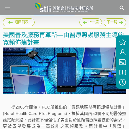
返回列表
上一篇
下一篇
美國普及服務再革新—由醫療照護服務主導的
寬頻佈建計畫
從2006年開始，FCC所推出的「偏遠地區醫療照護領航計畫」
(Rural Health Care Pilot Programs)，扶植其國內50個不同的醫療照
護寬頻網路。此計畫不僅強化了美國對於遠距醫療照護技術的需求，
更被寄望發展成為一高效能之寬頻服務。而計畫中「聯盟」