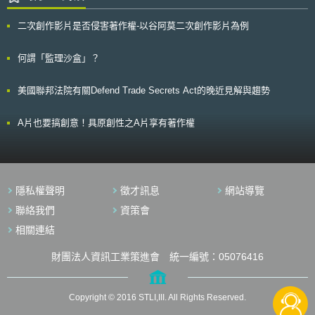
與保有目的之關連與妥適性？多久審查一次；2.對於保有之個人資料及保存
目的是否進行清查與盤點？多久確認一次？3.個人資料儲存的形式與地點為
二次創作影片是否侵害著作權-以谷阿莫二次創作影片為例
何？是否有備份？4.法律是否有規定最低保存期限？5.組織如何處理個人資
料與相關備份檔案？6.對於儲存個人資料之裝置或設備，是否採行適當地安
全維護措施？7.個人資料保管與處理相關政策的核決人為誰？8.對於利用資
何謂「監理沙盒」？
料生命週期追蹤資料，是否存在適當管制程序？9.內部員工是否了解並熟悉
組織關於個人資料保存與處理之政策規定？；是否有制定文件銷毀之安全措
美國聯邦法院有關Defend Trade Secrets Act的晚近見解與趨勢
施？10.資料等候處理期間是否受到安全妥善之保管？11.對於使用資料之第
三方，是否有透過合約或其他機制進行有效監督管控措施？是否制定定期查
核機制？等，期以協助組織掌握政策與程序制定要領。
A片也要搞創意！具原創性之A片享有著作權
隱私權聲明
徵才訊息
網站導覽
聯絡我們
資策會
相關連結
財團法人資訊工業策進會 統一編號：05076416
Copyright © 2016 STLI,III. All Rights Reserved.