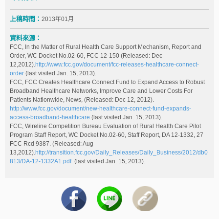
上稿時間：
2013年01月
資料來源：
FCC, In the Matter of Rural Health Care Support Mechanism, Report and
Order, WC Docket No.02-60, FCC 12-150 (Released: Dec
12,2012).
http://www.fcc.gov/document/fcc-releases-healthcare-connect-
order
(last visited Jan. 15, 2013).
FCC, FCC Creates Healthcare Connect Fund to Expand Access to Robust
Broadband Healthcare Networks, Improve Care and Lower Costs For
Patients Nationwide, News, (Released: Dec 12, 2012).
http://www.fcc.gov/document/new-healthcare-connect-fund-expands-
access-broadband-healthcare
(last visited Jan. 15, 2013).
FCC, Wireline Competition Bureau Evaluation of Rural Health Care Pilot
Program Staff Report, WC Docket No.02-60, Staff Report, DA 12-1332, 27
FCC Rcd 9387. (Released: Aug
13,2012).
http://transition.fcc.gov/Daily_Releases/Daily_Business/2012/db0
813/DA-12-1332A1.pdf
(last visited Jan. 15, 2013).