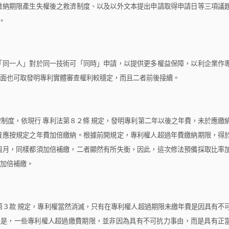
繳納期限產生失權後之救濟制度、以及以外文本提出申請取得申請日等三項議
。
同一人」對於同一技術可「同時」申請，以提供更多權益保障，以利企業作
面也可取發明專利實體審查權利較穩定，而且二者前後接續。
制度，依現行
專利法第８２條
規定，發明專利第二年以後之年費，未於應繳
費應按規定之年費加倍繳納。根據前開規定，專利權人超過年費繳納期限，得
個月，同樣都須加倍補繳，二者顯然有所失衡，因此，這次修法預備採取比率
加倍補繳。
第３款
規定，專利權當然消滅，只有在專利權人超過期限未繳年費是因具有不
但是，一些專利權人超過繳費期限，並非因為具有不可抗力事由，而是具有正