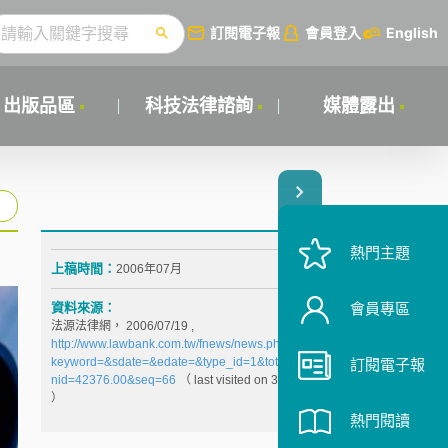
訂閱電子報
會員登入
English
出版品區
科技法律諮詢
媒體露出
熱門主題
上稿時間：
2006年07月
資料來源：
會員專區
法源法律網， 2006/07/19 ,
http://www.lawbank.com.tw/fnews/news.php?
keyword=&sdate=&edate=&type_id=1&total=11815&
訂閱電子報
nid=42376.00&seq=66
（ last visited on 31 July 2006
）
熱門閱讀