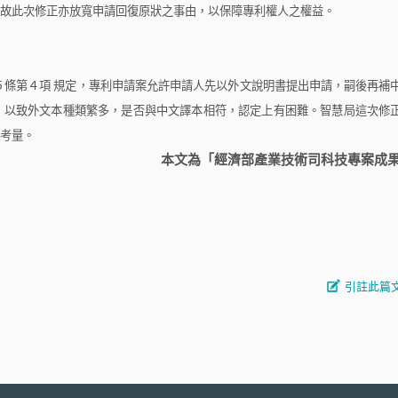
故此次修正亦放寬申請回復原狀之事由，以保障專利權人之權益。
５條第４項
規定，專利申請案允許申請人先以外文說明書提出申請，嗣後再補
，以致外文本種類繁多，是否與中文譯本相符，認定上有困難。智慧局這次修
考量。
本文為「經濟部產業技術司科技專案成
引註此篇