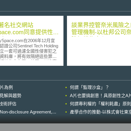
著名社交網站
談業界控管奈米風險之
pace.com同意提供性侵
管理機制-以杜邦公司
料
險架構為中心
ace.com在2006年12月宣
證公司Sentinel Tech Holding
立一套可過濾全國性侵害犯之
資料庫，將有效隔絕這些罪犯
網站為非作歹。美國一州檢察
曾發表公開信，對於性侵害犯
ySpace引誘兒童與其會面，和
他危險活動表達關切，要求
pace 移交有關於在其網站上的相
影片為例
何謂「監理沙盒」？
以及信件往來資料。但
pace.com最初引用聯邦以及州相
的晚近見解與趨勢
A片也要搞創意！具原創性之A
隱私權的法律，包括1986年的
進行技術評估
隱私法（Electronic
何謂專利權的「權利耗盡」原則
nications Privacy Act），以
losure Agreement,
產學合作的推動-以株式會社東京
不合法為由拒絕合作。 不
pace.com日前（2007年6月）
向賓州法院尋求相關規範指引
dance)，以期能在合法且不影響