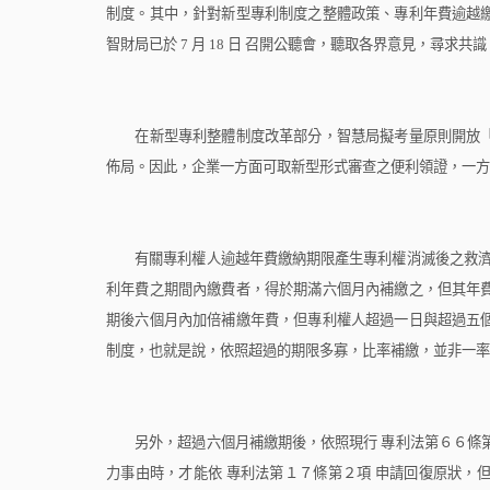
制度。其中，針對新型專利制度之整體政策、專利年費逾越
智財局已於
7
月
18
日
召開公聽會，聽取各界意見，尋求共識
在新型專利整體制度改革部分，智慧局擬考量原則開放「
佈局。因此，企業一方面可取新型形式審查之便利領證，一方
有關專利權人逾越年費繳納期限產生專利權消滅後之救濟
利年費之期間內繳費者，得於期滿六個月內補繳之，但其年
期後六個月內加倍補繳年費，但專利權人超過一日與超過五
制度，也就是說，依照超過的期限多寡，比率補繳，並非一率
另外，超過六個月補繳期後，依照現行
專利法第６６條
力事由時，才能依
專利法第１７條第２項
申請回復原狀，