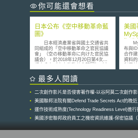
你可能還會想看
日本公布《空中移動革命藍
美國
圖》
MyS
犯資
日本經濟產業省與國土交通省共
MySp
同組成的「空中移動革命之官民協議
布與ID認
會」（空の移動革命に向けた官民協
合作建
議会），於2018年12月20日第4次會
資料的
議中公布《空中移動革命藍圖》（空
利用其
の移動革命に向けたロードマップ，
長組織
以下簡稱「本藍圖」），期待飛天車
利用M
最多人閱讀
（electric vertical take-off and landing,
進行其
eVTOL）的實現可在都市交通阻塞時
MyS
二次創作影片是否侵害著作權-以谷阿莫二次創作
或欲前往離島、山間地區等情形下，
關註冊
提供新移動方式，也可運用於災害時
MyS
美國聯邦法院有關Defend Trade Secrets Act
的急救搬運及迅速運送物資等。
關規範
本藍圖之「飛天車」係電動垂直起降
運作技術成熟度(Technology Readiness Level)
電子通訊
型的自動駕駛航空機，外型近似直升
Commu
美國涉密聯邦政府員工之機密資訊維護-保密協議（Non-disc
機，並規劃三條發展路線：實際應用
該請求
NDA）之使用
目標、制度及標準之整備、機體及技
過MyS
術之研發。從實際應用目標出發，本
已同意
藍圖規劃自2019年開始進行飛行測試
(gui