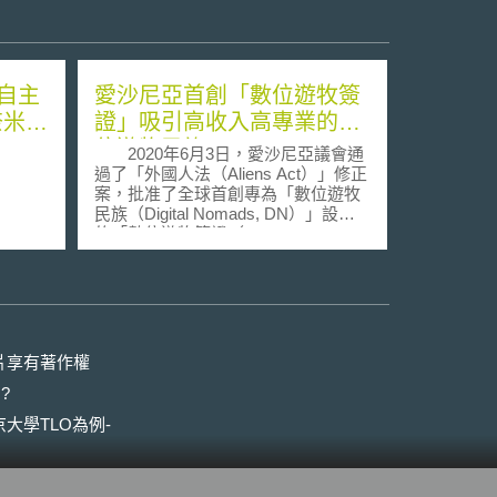
自主
愛沙尼亞首創「數位遊牧簽
奈米風
證」吸引高收入高專業的數
位遊牧民族
2020年6月3日，愛沙尼亞議會通
過了「外國人法（Aliens Act）」修正
案，批准了全球首創專為「數位遊牧
民族（Digital Nomads, DN）」設計
的「數位遊牧簽證（Digital Nomad
Visa, DNV）」，並於同年8月1日正
式開辦。 「數位遊牧民族
（DN）」為近年來興起的一種工作與
生活型態，意指無需固定的工作時間
與地點，只要有網路就能工作，通常
是邊工作邊旅遊、經常在各國移動的
片享有著作權
生活型態，一般傳統的工作簽證或旅
?
遊簽證較難直接適用。 今年因
COVID-19疫情影響，許多人轉為遠
大學TLO為例-
距工作，也使更多人成為DN。而以數
位治國聞名全球的愛沙尼亞，於2014
年推出e-Residency（數位公民計畫）
向全球招收數位公民後，進一步推出