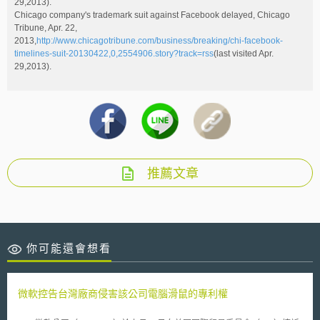
29,2013).
Chicago company's trademark suit against Facebook delayed, Chicago
Tribune, Apr. 22,
2013,
http://www.chicagotribune.com/business/breaking/chi-facebook-
timelines-suit-20130422,0,2554906.story?track=rss
(last visited Apr.
29,2013).
推薦文章
你可能還會想看
微軟控告台灣廠商侵害該公司電腦滑鼠的專利權