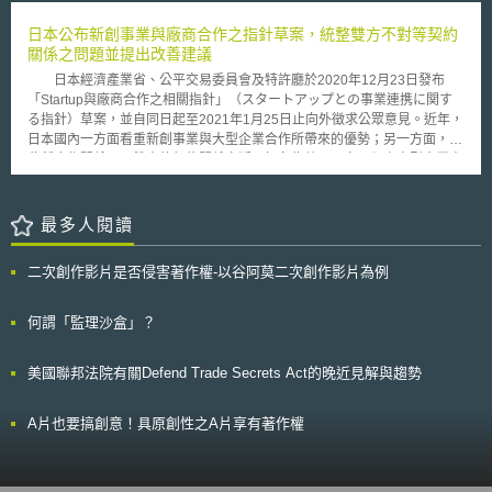
國際專利申請數量激增並正式突破了一百萬件申請的大關，同一年依據專利
一，在於城市「科技面」指標如何因應COVID-19此種大型傳染病。智慧城
合作條約(PCT)規定所提交申請的數量也創下紀錄，共計12萬多件。其中美
日本公布新創事業與廠商合作之指針草案，統整雙方不對等契約
市的發展對傳染病有重要防禦作用，排名較前段的城市相對能以科技應對災
國繼續列在最大用戶榜首，但增長速度最快的是亞洲大陸─即：日本、韓國
關係之問題並提出改善建議
難型傳染病。此外，報告中認為若政府可以行使更多公權力，將可以藉由管
和中國大陸。
理科技為城市居民帶來更多便利生活。從報告整體排名變化中看出「低度發
日本經濟產業省、公平交易委員會及特許廳於2020年12月23日發布
展」城市比先進城市更容易取得大幅度進步，以及世界各國發展「第二城
「Startup與廠商合作之相關指針」（スタートアップとの事業連携に関す
市」的趨勢，例如西班牙畢爾包的排名（24名）較馬德里（45名）佳，英
る指針）草案，並自同日起至2021年1月25日止向外徵求公眾意見。近年，
國伯明翰今（2020）年排名較2019年進步12名，而倫敦僅進步5名次。
日本國內一方面看重新創事業與大型企業合作所帶來的優勢；另一方面，在
我國臺北市綜合評比排名第8，在亞太地區高居第2，僅次於新加坡。其
此種合作關係下，雙方的契約關係亦浮現如名為共同研究、卻由大型企業方
中評比標準中，分數較高有免費公共WIFI普及度、醫療服務設備充足、用
獨占專利權等問題。基此，配合2020年4月未來投資會議的決議要求，統整
3C設備預約就診或其他醫療行為的容易度、文化活動線上購票方便度；分
新創事業與大型企業間不對等契約關係的問題與提出改善建議，並參考同年
數較低的有交通壅塞問題、綠地不足以及政府腐敗與效率不彰等。
11月公平交易委員會所發布的「Startup交易習慣之現況調查報告最終版」
最多人閱讀
（スタートアップの取引慣行に関する実態調査について最終報告），擬定
本指針草案。 本指針主要著眼於新創事業與企業間的保密協議（Non-
二次創作影片是否侵害著作權-以谷阿莫二次創作影片為例
disclosure agreement, NDA）、概念驗證（Proof of Concept, PoC）契
約、共同研究契約與授權（license）契約等四種契約類型。除了統整包含
訂約階段在內的各種問題實例、以及日本獨占禁止法（私的独占の禁止及び
何謂「監理沙盒」？
公正取引の確保に関する法律）對此的適用現況外，亦提出了相應的改善與
解決方案。舉例而言，指針草案指出，新創事業可能會被合作廠商要求對其
美國聯邦法院有關Defend Trade Secrets Act的晚近見解與趨勢
公開營業秘密，卻未能簽訂保密協議。對此，合作廠商即可能構成獨占禁止
法上濫用其優勢地位之行為。會造成此狀況發生的實務情境，可能為合作廠
商承諾事後會簽署保密協議，但要求新創事業先行揭露其程式的原始碼等營
A片也要搞創意！具原創性之A片享有著作權
業秘密等。而原因則主要包含新創事業缺乏足夠法律素養（literacy）、以
及有關開放式創新的相關知識不足等。基此，指針提出改善方案，例如，締
約前新創事業即先行區分出可直接向契約他方揭露的營業秘密、得透過締結