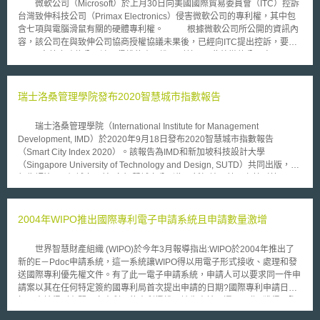
微軟公司（Microsoft）於上月30日向美國國際貿易委員會（ITC）控訴
台灣致伸科技公司（Primax Electronics）侵害微軟公司的專利權，其中包
含七項與電腦滑鼠有關的硬體專利權。 根據微軟公司所公開的資訊內
容，該公司在與致伸公司協商授權協議未果後，已經向ITC提出控訴，要求
ITC下令禁止致伸公司涉及侵權的產品進口到美國。此外微軟公司高層
Horacio Gutierrez表示，在該公司提告之前曾多次與致伸公司協商相關授權
條件，但致伸公司卻無授權的意願，因此才向ITC提出控訴。 微軟公
司向ITC控告致伸公司侵犯該公司七項的專利權，這些專利權的內容主要是
瑞士洛桑管理學院發布2020智慧城市指數報告
與電腦滑鼠的技術有關。其中一項為U2技術，該技術可以讓電腦滑鼠連結
USB與PS/2二種不同規格的連接埠，並自動偵測目前在使用中的是哪一種
瑞士洛桑管理學院（International Institute for Management
連接埠。另外還有一項技術為TiltWheel，該技術使滾輪可以左右方向的滾
Development, IMD）於2020年9月18日發布2020智慧城市指數報告
動，並藉由傾斜方式讓滑鼠增添更多移動的功能。 一般來說，ITC收
（Smart City Index 2020）。該報告為IMD和新加坡科技設計大學
到專利相關案件的控訴後，會視案件的複雜程度，在12-18個月內完成審理
（Singapore University of Technology and Design, SUTD）共同出版，該
及判決，因此本案後續判決結果尚有待觀察。
報告評比109個城市，前5名智慧城市分別為：新加坡、赫爾辛基（芬
蘭）、蘇黎世（瑞士）、奧克蘭（紐西蘭）、奧斯陸（挪威）。其他重要城
市排名包括紐約第10、倫敦第15、香港第32、首爾第47、巴黎第61、東京
第79、上海第81名等。 報告中智慧城市五大評比關鍵標準分別為：健
2004年WIPO推出國際專利電子申請系統且申請數量激增
康與安全（health and safety）、運輸及交通（mobility）、城市活動
（activities）、機會（opportunities）和政府治理（governance）。每個
世界智慧財產組織 (WIPO)於今年3月報導指出:WIPO於2004年推出了
標準又可區分為「結構面」（Structures）和「科技面」（Technologies）
新的E－Pdoc申請系統，這一系統讓WIPO得以用電子形式接收、處理和發
各20個細項評比，前者包含如城市基礎衛生、空氣汙染、醫療設備充足程
送國際專利優先權文件。有了此一電子申請系統，申請人可以要求同一件申
度、交通擁塞度、綠地空間、文化活動、就業率以及居民和政府機關的互動
請案以其在任何特定簽約國專利局首次提出申請的日期?國際專利申請日。
度等；而後者則包含免費公共WIFI普及度、電子設施使用便利度（例如以空
如果申請得到有關國家專利局的專利授權，該先申請日還可以作?獲得國際
氣汙染偵測、安排醫療活動、文化活動線上購票和共享乘車以減少交通擁塞
專利有效保護的起始日期。 受到電子申請系統方便性之鼓舞， 2004年
等）、大眾運輸動態資訊及其他電子化服務等。 今年評比的重點之