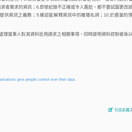
有請求者需求的資訊；6.即使紀錄不正確或令人尷尬，都不要試圖更改
有提供資訊之義務；9.確認能解釋資訊中的複雜名詞；10.於適當的
理當事人對其資料近用請求之相關事項，同時證明資料控制者係
isations give people control over their data
引註此篇