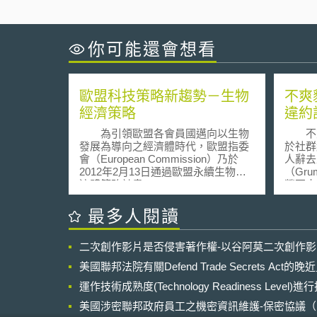
你可能還會想看
歐盟科技策略新趨勢－生物
不爽
經濟策略
違約
為引領歐盟各會員國邁向以生物
不爽貓
發展為導向之經濟體時代，歐盟指委
於社群
會（European Commission）乃於
人辭去
2012年2月13日通過歐盟永續生物經
（Gru
濟體策略計畫－Innovation for
營不爽
Sustainable Growth-a Bioeconomy for
週邊產
Europe，期待藉此引導歐盟邁想一個
等。 2013年「手榴彈飲料公司
最多人閱讀
創新且低排放之永續發展經濟體。
（Gre
隨著全球人口逐年增長，並預計
合約取
二次創作影片是否侵害著作權-以谷阿莫二次創作
於2050年邁向全球9億總人口數之關
售以「Gr
卡，但自然資源之相對有限，因此歐
為名且
美國聯邦法院有關Defend Trade Secrets Act
盟指委會認為歐盟經濟體需隨著時代
項。然
變遷趨勢及早轉型，並且強化其發展
運作技術成熟度(Technology Readiness Level)
現該圖
永續性。為協助歐盟各會員國因應全
上，已
美國涉密聯邦政府員工之機密資訊維護-保密協議（Non-disc
球局勢變化，歐盟指委員進一步於其
對「手