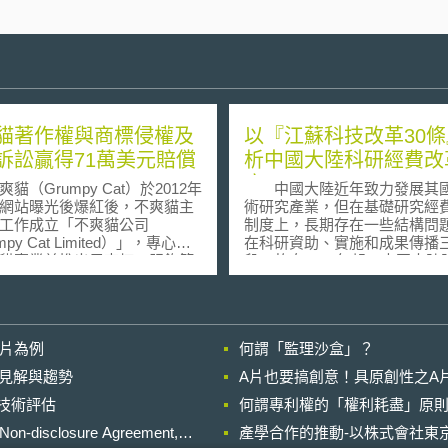
貓著作權與商標侵權及
以『江蘇科技改革30
訴訟贏得71萬美元賠償
析中國大陸科研經費改
度
（Grumpy Cat）於2012年
中國大陸近年致力發展其
網站曝光後爆紅後，不爽貓主
術研究產業，但在基礎研究經
工作成立「不爽貓公司
制度上，長期存在一些結構問
mpy Cat Limited）」，專心經
在科研資助、實施和成果傳播
貓事業並推出馬克杯、服飾等
段。故自2017年起，中國大陸
品，以及參與各類跨界合作
正關於科研經費制度，以使科
人員得以順利進行科研項目。
nade Beverage）」以15萬美元
前，依中國大陸國發〔2018〕
得不爽貓圖像之授權，得以販
為基準，江蘇省推出《關於深
影片為例
何謂「監理沙盒」？
umpy Cat Grumppuccino」
體制機制改革推動高品質發展
印有不爽貓圖像之冰咖啡品
策》(下簡稱『江蘇科技改革30
的晚近見解與趨勢
A片也要搞創意！具原創性之A
而在2015年「不爽貓公司」發
條』)，並出台完整的實用手冊
進行技術評估
像進而印製在烘焙咖啡與T恤
何謂專利權的「權利耗盡」原則
此次江蘇科技改革30條，
超出原本約定之使用範圍，而
實中央對科研經費鬆綁及對科
losure Agreement,
產學合作的推動-以株式會社東京
榴彈飲料公司」提出著作權及
獎勵與容錯的改革措施。在科