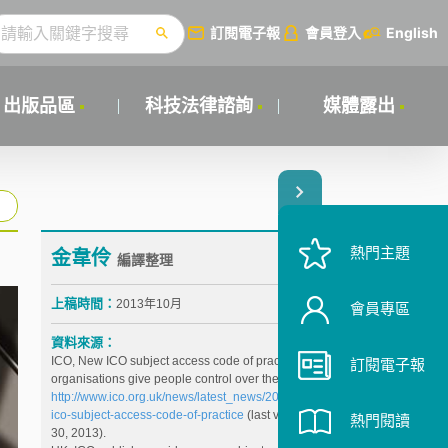
訂閱電子報
會員登入
English
出版品區
科技法律諮詢
媒體露出
熱門主題
金韋伶
編譯整理
上稿時間：
2013年10月
會員專區
資料來源：
ICO, New ICO subject access code of practice helps
訂閱電子報
organisations give people control over their data,
http://www.ico.org.uk/news/latest_news/2013/new-
ico-subject-access-code-of-practice
(last visited Sep.
熱門閱讀
30, 2013).