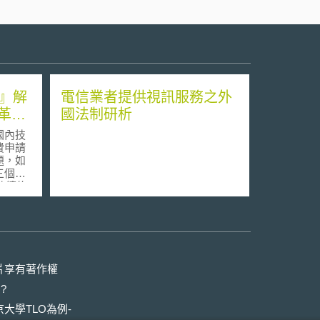
條』解
電信業者提供視訊服務之外
革制
國法制研析
國內技
費申請
題，如
三個階
陸續修
技研究
截至目
25號文
化科技
若干政
片享有著作權
 。
?
明確落
研結果
大學TLO為例-
研經費