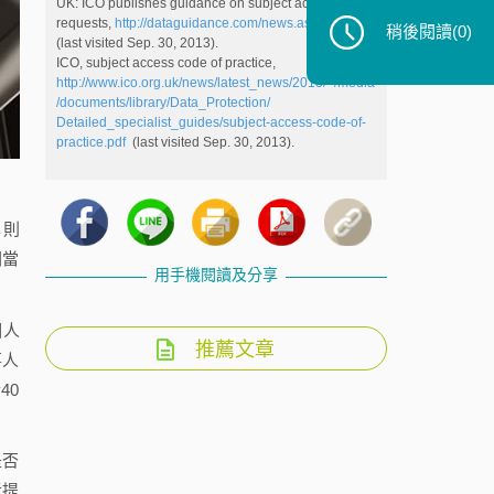
UK: ICO publishes guidance on subject access
requests,
http://dataguidance.com/news.asp?id=2093
稍後閱讀
(0)
(last visited Sep. 30, 2013).
ICO, subject access code of practice,
http://www.ico.org.uk/news/latest_news/2013/~/media
/documents/library/Data_Protection/
Detailed_specialist_guides/subject-access-code-of-
practice.pdf
(last visited Sep. 30, 2013).
準則
關當
用手機閱讀及分享
個人
推薦文章
事人
40
是否
者提