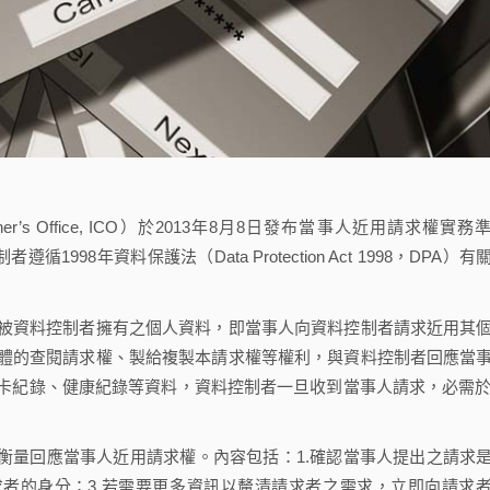
ner’s Office, ICO）於2013年8月8日發布當事人近用請求權實務
資料控制者遵循1998年資料保護法（Data Protection Act 1998，DPA）有
被資料控制者擁有之個人資料，即當事人向資料控制者請求近用其
體的查閱請求權、製給複製本請求權等權利，與資料控制者回應當
卡紀錄、健康紀錄等資料，資料控制者一旦收到當事人請求，必需於
衡量回應當事人近用請求權。內容包括：1.確認當事人提出之請求
求者的身分；3.若需要更多資訊以釐清請求者之需求，立即向請求