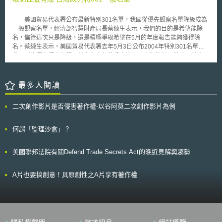
常只比其所仿製的上市藥品便宜一至二成，在有市場利基的功用調整下則有
Competitiveness)，加強產業轉型，草案中修正「能源獨立及安全法」
可能更貴；這比起競爭激烈的學名藥價格動輒較其原始藥品便宜五成以上相
(Energy Independence and Security Act of 2007)、「能源政策及管理法」
去甚多。並且所費不貲的臨床實驗亦將使生技學名藥只有擁有龐大資源的少
美國貿易代表署公布最新特別301名單，我國從優先觀察名單降級成為
(Energy Policy and Conservation Act，並刪修「2005年能源政策法」及
數大藥廠能取得入場門票，因此專家預估生技學名藥的立法並不會像Hatch-
一般觀察名單，經濟部智慧財產局長蔡練生表示，我們的目的是希望能除
「1992年能源政策法」若干條款。計劃在能源部下，成立「供應鏈之星」
Waxman Act一樣，進而形成生技學名藥業（generic biotech industry），
名，儘管這次只是降級，還是積極爭取希望在5月的年度報告能夠獲得除
(Supply Star Program) 計畫，推動整體產業供應鏈之能源效率，達節能、
而是形成所謂的生技仿製業（me-too industry）。
名。蔡練生表示，美國貿易代表署去年5月3日公布2004年特別301名單，
節水或其他自然資源目的。 其次，在建築(Buildings)領域，草案乃修正
我國列為優先觀察名單，並宣布去年秋季會進行不定期檢討，當時同樣被列
「能源管理及生產法」(Energy Conservation and Production Act)，更新
為不定期檢討對象還包括馬來西亞和波蘭，不過這次只有台灣獲得降級。
「模範建築能源規範」(model building energy codes)；就住宅建築及商用
台灣已經連續四年名列美國特別301優先觀察國家名單，近年來政府修
建築，分別以「2009國際能源管理規範」 (International Energy
法，加強取締盜版，獲得美國方面認同，今年終於獲得降級，並在美東時間
最多人閱讀
Conservation Code, IECC)及「ASHRAE標準90.1-2010」作為基準，並將
1月18日正式公布我國降級。 蔡練生指出，優先觀察名單和一般觀察名
經濟成本效益納入考量。 以及在私用商業建築效率提升融資機制
單之間的差異是層次問題，列為優先名單者美國會給予六個月的觀察期，讓
(Private Commercial Building Efficiency Financing)上，能源部將啟動「商
二次創作影片是否侵害著作權-以谷阿莫二次創作影片為例
其改善機會，如果沒有改善就會採取貿易報復手段；一般觀察名單的觀察
業建築能源融資倡議」(Commercial Building Energy Financing
期，則延長為一年。
Initiative)，在州的層級，擴大私部門及商業建築進行能源效率翻新工程之補
何謂「監理沙盒」？
助範疇。 第四，關於聯邦公部門機關之能源效率(Federal Agency
Energy Efficiency)，草案乃修正「國家能源管理政策法」(National Energy
Conservation Act)，討論將在聯邦公部門建築導入資通訊科技(ICT)，推動
美國聯邦法院有關Defend Trade Secrets Act的晚近見解與趨勢
能源效率及節約。 本草案就公部門及私部門能源效率之提升皆有著
墨，觀察該草案目前已獲得美國商會等數百位企業團體支持。若本會期能順
A片也要搞創意！具原創性之A片享有著作權
利通過，勢必對於既有能源法制產生一定之變革，相關趨勢當值留意之。