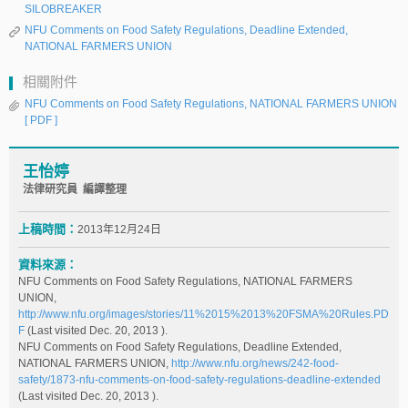
SILOBREAKER
NFU Comments on Food Safety Regulations, Deadline Extended,
NATIONAL FARMERS UNION
相關附件
NFU Comments on Food Safety Regulations, NATIONAL FARMERS UNION
[ PDF ]
王怡婷
法律研究員 編譯整理
上稿時間：
2013年12月24日
資料來源：
NFU Comments on Food Safety Regulations, NATIONAL FARMERS
UNION,
http://www.nfu.org/images/stories/11%2015%2013%20FSMA%20Rules.PD
F
(Last visited Dec. 20, 2013 ).
NFU Comments on Food Safety Regulations, Deadline Extended,
NATIONAL FARMERS UNION,
http://www.nfu.org/news/242-food-
safety/1873-nfu-comments-on-food-safety-regulations-deadline-extended
(Last visited Dec. 20, 2013 ).