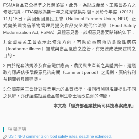
FSMA食品安全標準之具體落實。此外，為形成產業、工協會各方之
修法共識，FDA開啟為期一年之意見徵集期間。另於今年度（2013）
11月15日，美國全國農民工會（National Farmers Union, NFU）正
式向美國食品藥物管理局提交食品安全現代化法案（Food Safety
Modernization Act, FSMA）具體意見書，該項意見書要點歸納如下：
1.全國農民工會表示此修法方向，有助於事前預防食源性疾病
（foodborne illness）擴散與食品風險之控管，有效達成法規建構之
目的。
2.由於配套法規涉及食品鏈供應商、農民與生產者之具體責任，建議
政府應評估多階段意見諮詢期（comment period）之規劃，廣納各利
益相關者具體建議。
3.全國農民工會針對農業用水的品質標準、檢測措施與規範提出不同
之見解，亦建議縮短農產品禁用生物土壤改良劑的時間。
本文為「經濟部產業技術司科技專案成果」
相關連結
US：NFU comments on food safety rules, deadline extended,