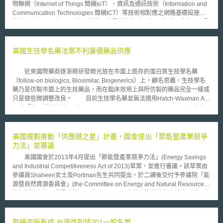
物聯網（Internet of Things 簡稱IoT）、資訊及通訊技術（Information and
Communication Technologies 簡稱ICT）等技術相對應之網路基礎設施做
作出預測。 在2020年以後第五代通信技術（5G）、物聯網系統、高畫
質通訊等技術相繼成熟及普及化，相關業者勢必發展出多樣化、高度專業化
使用者需求之網路結構，而手機聯網系統從單純的資訊傳遞網路，逐漸變成
社會系統之神經網絡（社会システムの神経網）。 物聯網服務目前係
美國生技學名藥法案不利廉價藥品供應
由專用終端設備，並根據特定的應用目的建構，但在未來的網絡基礎設施，
可能出現如橫向合作應用的通用平台，到2030年左右物聯網服務中
近來國際藥商逐漸將研發眼光放在市面上既存的蛋白質生技學名藥
M2M（Machine to Machine，機器和機器之間的通訊）的佔有率估計將達
（follow-on biologics, Biosimilar, Biogenerics）上，顧名思義，生技學名
到10％。 人工智慧網路技術不僅僅是虛擬化層網路（仮想化レイヤの
藥乃是仿製市面上的生技藥品，而在臨床效用上與所仿製的藥品完全一樣或
ネットワーク）之維護和操作，更是物理層面的網路（物理レイヤのネット
只是做些微調整改良。 目前生技學名藥並無法適用Hatch-Waxman Act
ワーク）資源的管理，AI仍然只擔任協助之工具。其中，物理網絡（物理ネ
下之「簡易新藥申請」（Abbreviated New Drug Application，ANDA）程
ットワーク）和邏輯網絡（論理ネットワーク）應分別處理，邏輯網絡將型
序，原因在於生技製藥通常為複雜的大分子，難以確認其與上市產品100％
成多層次化，將變得難以檢測故障和調查原因，但在安全和可靠的網絡基礎
相同，故美國FDA採取另立新法管理的態度，但迄今仍未通過任何法律。在
設施下，經營者使用AI技術仍然是沒有問題的。 由於雲端技術、通訊技
歐盟，由歐洲藥品管理局（European Medicines Agency）所發布的生技學
美國規劃推動「供應鏈之星」計畫，國會提出「節能暨產業競爭
術之提昇，非電信營運者進入網路經營之商業型態逐漸產生，型成網路使用
名藥核准準則只要求藥商提出其分子具有與上市藥品相同之物理特性及毒性
力法」並審議
者、資料提供者之多樣性及複雜性。網路流量方面，在2030年左右將超出
安全數據即可上市，故現行已有少部分生技學名藥在歐洲上市。 因而
100Tbps核心網絡所需的傳輸容量，達到以往的光纖的容量限制，將透過無
美國國會於2013年4月提出「節能暨產業競爭力法」(Energy Savings
藥商在無簡易上市的程序下，只能循完整的臨床有效性試驗程序。事實上這
線電接入技術進一步發展，補足不足的光學寬頻。然而，人們對於網路更快
and Industrial Competitiveness Act of 2013)草案，並進行審議。該草案由
與現行美國擬對生技學名藥上市管理所提出的法律草案內容一致，目前提出
的通信速度、安全性及可靠性的功能需求是沒有改變的。
參議員Shaheen女士及Portman先生共同提出，於二讀後交付予參議院「能
於國會山莊的三個法律草案版本（Sen. Ted Kennedy’s S.1695, Sen. Judd
源暨自然資源委員會」(the Committee on Energy and Natural Resources)
Gregg’s S.1505 & Rep. Anna Eshoo’s H.R.5629）皆強制大部分生技學名
進行討論表決。委員會於2013年5月13日以多數決批准該草案並修正若干條
藥上市前必須經過完整的臨床有效性試驗。 相反的，傳統學名藥在自
款，全案排入美國國會第113會期等待表決。 本草案屬於包裹式立法，
1984年的Hatch-Waxman Act以來，並無需進行最昂貴的第二及第三階段之
旨在提昇住宅及商用建築並產業等多面向之能源節約，共分成四個章節:
臨床試驗，也因此對於病患、消費者等而言，生技學名藥價格並不友善，通
首先對於提昇產業生產競爭力領域(Industrial Efficiency and
取締盜版有成 台灣改列特301一般名單