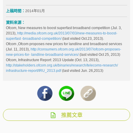
上稿時間：
2014年01月
資料來源：
Ofcom, New measures to boost superfast broadband competition (Jul. 3,
2013),
http://media.ofcom.org.uk/2013/07/03/new-measures-to-boost-
superfast -broadband-competition/
(last visited Oct.23, 2013).
Ofcom ,Ofcom proposes new prices for landline and broadband services
(Jul. 11, 2013),
http://consumers.ofcom.org.uk/2013/07/ofcom-proposes-
new-prices-for- landline-broadband-services/
(last visited Oct 25, 2013)
Ofcom, Infrastructure Report: 2013 Update (Oct. 13, 2013),
http://stakeholders.ofcom.org.uk/binaries/research/telecoms-research/
infrastructure-report/IRU_2013.pdf
(last visited Jun. 26,2013)
推薦文章