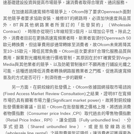
速基礎建設投資與提高市場競爭，讓消費者取得合理資、通訊服務。
在加速超高速寬頻市場競爭上，Ofcom除了要求Openreach面對
其他競爭者要求協助安裝、維修BT的網路時，必須加快速度與品質
外，BT與其他網路業者所簽訂的「批發契約」（Wholesale
Contract），時限亦從現行1年縮短至1個月，以增加公平性。除此之
外，消費者目前在更換高速寬頻業者時，新業者皆須付Openreach 50
歐元轉換費，但這筆費用卻通常轉嫁至消費者，故Ofcom未來將降其
至10~15歐元，降低民眾負擔。Ofcom這次要求BT合理化服務品質與
費用，摒棄對光纖租用進行價格管制，其原因在於BT確實受到Virgin
Media與其他業者的競爭、以及防範管制後BT不願再進行鋪設光纖之
可能。這種透過降低消費者轉換網路服務業者之門檻，促進高速寬頻
普及的方式是否可行，則須待進一步的觀察。
另一方面，在銅絞線的批發價上，Ofcom依據固網接取市場諮詢
(Fixed Access Market Review Consultation)之結果，證明BT在寬頻
市場仍具有顯著市場力量(Significant market power)，故將對銅絞線
批發價重新審議。目前，Ofcom在批發服務之價格上限，將透過消費
者物價指數（Consumer price Index ,CPI）取代過去的零售物價指數
（Retail Price Index , RPI），讓全迴路（Fully unbundled line）、分
享式迴路（Shared unbundled line），或是批發線路出租
（wholesale line rental）之接取費用皆可降低，讓消費者可獲得更為