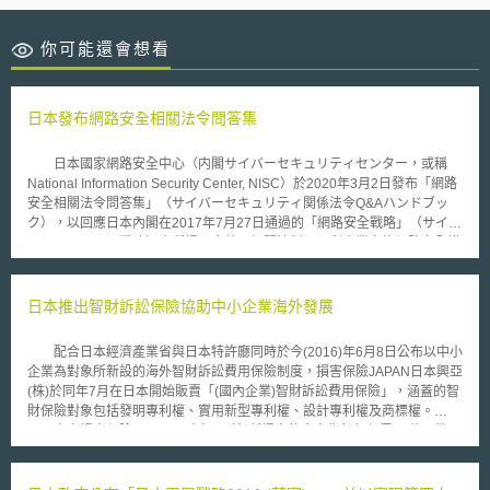
你可能還會想看
日本發布網路安全相關法令問答集
日本國家網路安全中心（内閣サイバーセキュリティセンター，或稱
National Information Security Center, NISC）於2020年3月2日發布「網路
安全相關法令問答集」（サイバーセキュリティ関係法令Q&Aハンドブッ
ク），以回應日本內閣在2017年7月27日通過的「網路安全戰略」（サイバ
ーセキュリティ戦略）中所提及應整理相關法制，以利企業實施網路安全措
施與對策之決定。因此，內閣網路安全戰略本部（サイバーセキュリティ戦
略本部）普及啟發‧人才培育專門調查會（普及啓発・人材育成専門調査
会）於同年10月10日成立工作小組，針對網路安全相關法令進行推動與調
日本推出智財訴訟保險協助中小企業海外發展
查工作。 本問答集內容涉及13項法律議題，包括議題如下： 說明網路
安全基本法（サイバーセキュリティ基本法）網路安全之定義與概要； 以
配合日本經濟產業省與日本特許廳同時於今(2016)年6月8日公布以中小
公司法為核心，從經營體制觀點說明董事義務，例如建立內部控制機制，以
企業為對象所新設的海外智財訴訟費用保險制度，損害保險JAPAN日本興亞
確保系統審核與資料揭露之適當性； 以個人資料保護法為核心，例如說明
(株)於同年7月在日本開始販賣「(國內企業)智財訴訟費用保險」，涵蓋的智
個人資料的安全管理措施； 以公平交易法（不正競争防止法）為核心，說
財保險對象包括發明專利權、實用新型專利權、設計專利權及商標權。
明在營業秘密的保護範圍內，利用提供特定資料與技術手段，來實施迴避行
本次損害保險JAPAN日本興亞(株)所提出的方案為每年保費15萬日幣，
為係屬無效； 以勞動法規為核心，說明企業採取網路安全措施之組織與人
每件海外智財訴訟案件補償額度上限為1千萬日幣，補償的項目為訴訟或仲
為對策； 以資通訊網路、電信業者等為中心，說明IoT相關法律問題； 以契
裁所須支付的手續費、律師費、鑑定費、訴訟顧問費等。 根據日本特
約關係為中心，說明電子簽章、資料交易、系統開發、雲端應用服務等議
許廳的公布內容，欲加入海外智財訴訟費用保險制度的中小企業，須透過指