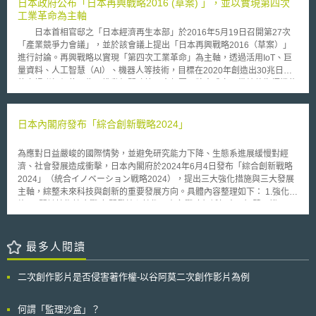
日本政府公布「日本再興戰略2016 (草案) 」，並以實現第四次
題； 網路安全相關證照制度，例如資訊處理安全確保支援人員； 說明其他
定的機構(目前為日本商工會議所、全國商工會聯合會及全國中小企業團體
工業革命為主軸
網路安全議題，例如逆向工程、加密、訊息共享等； 說明發生網路安全相
中央會)，以該指定機構會員的名義向配合的保險公司提出申請。前述配合
關事故之因應措施，例如數位鑑識； 說明當網路安全糾紛有涉民事訴訟時
日本首相官邸之「日本經濟再生本部」於2016年5月19日召開第27次
的保險公司除了損害保險JAPAN日本興亞(株)之外，還有東京海上日動火災
應注意之程序； 說明涉及網路安全之刑法規範； 描述日本企業在實施網路
「產業競爭力會議」，並於該會議上提出「日本再興戰略2016（草案）」
保險(株)及三井住友海上火災保險(株)。 日本特許廳透過前述指定機
安全措施時，應注意之相關國際規範，例如歐盟一般資料保護規則
進行討論。再興戰略以實現「第四次工業革命」為主軸，透過活用IoT、巨
構，除了對加入智財訴訟費用保險的中小企業補助一半的保險費用之外，當
（General Data Protection Regulation, GDPR）與資料在地化（Data
量資料、人工智慧（AI）、機器人等技術，目標在2020年創造出30兆日圓
日本中小企業在海外開展業務時，若捲入智財侵權訴訟，透過此保險制度更
Localization）等議題。 此外，隨著網路與現實空間的融合，各產業發
的市場附加價值。為了推動相關政策，今年夏天將會成立具備統整指揮機能
對已加入智財訴訟費用保險的中小企業補助一半的海外訴訟費用。日本政府
展全球化，相關法規也日益增加，惟網路安全相關法規，在原無網路安全概
之「第四次工業革命官民會議」，該會議下並設置「人工智慧技術戰略會
新設此保險制度並輔以補助保險費的方式，鼓勵中小企業善加利用，藉此減
念與相關法制的日本法上，卻鮮少有較為系統化的概括性彙編與解釋文件。
議」、「第四次工業革命 人才育成推動會議（暫定名稱）」，以及「機器
輕中小企業的負擔、緩解中小企業拓展海外業務的擔憂，並有助於「跨太平
因而盤點並釐清網路安全相關法令則成為首要任務，故研究小組著手進行調
人革命實現會議」。 「日本再興戰略2016（草案）」，特別對於製造
日本內閣府發布「綜合創新戰略2024」
洋夥伴關係協定(TPP)」生效後，日本企業在東南亞地區捲入智財相關訴訟
查研究，並將調查結果—「網路安全法律調查結果」（サイバーセキュリテ
業相關之議題提出討論。再興戰略指出，日本相較他國，雖然在網路空間的
的風險應對。 本文同步刊登於TIPS網站（https://www.tips.org.tw）
ィ関係法令・ガイドライン調査結果）與「第四次關鍵基礎設施資訊安全措
「虛擬資料（バーチャルデータ）」平台方面發展較晚，然而在健康資料、
為應對日益嚴峻的國際情勢，並避免研究能力下降、生態系進展緩慢對經
施行動計畫摘要表」（重要インフラの情報セキュリティ対策に係る第４次
交通資料、工廠設備運轉等「即時資料（リアルデータ）」領域有潛在的優
濟、社會發展造成衝擊，日本內閣府於2024年6月4日發布「綜合創新戰略
行動計画）作為本問答集之附錄文件以資參酌。最後，NISC期待透過本問
勢，因此為了讓日本的企業超越目前的框架，將以建構取得「即時資料」之
2024」（統合イノベーション戦略2024），提出三大強化措施與三大發展
答集，可作為企業實施具體網路安全對策之實務參考。
平台為目標。綜整「日本再興戰略2016（草案）」具體重要政策方面如
主軸，綜整未來科技與創新的重要發展方向。具體內容整理如下： 1.強化措
述，包括： (1)日本政府認為，第四次工業革命普及的關鍵，在於根據中小
施 (1)關鍵技術綜合戰略 開發核心技術，在各戰略領域如人工智慧、機器
企業的現場需求，導入IT及機器人等技術，因此將請機器人專家支援，在兩
人、物聯網等，透過產官學界合作推進技術融合與研究開發、推動人才培
年內將技術導入1萬家以上的企業。 (2)人工智慧的研發係屬第四次工業革命
育，並促進新創發展。 (2)加強國際合作 從全球視角積極運用資源進行策略
的基礎技術，因此要建構提供AI軟體模組工具，以及推動標準化的完善環
性協作，並以促進開發利用、確保安全性為主要目標，主導、參與重要技術
最多人閱讀
境，並於今年內提出研發及產業化的具體施政內容，並留意開發人工智慧的
相關之國際規則制定。 (3)強化人工智慧領域競爭力並確保安全性 包含創新
透明性、控制可能性等原則及國際動向。 (3)關於產業活用區塊鏈技術
研發人工智慧之應用，及利用人工智慧加速創新速度等。 2.發展主軸 (1)推
（Block chain）、整備制度促進資料流通等議題，預計於今年秋天提出對
二次創作影片是否侵害著作權-以谷阿莫二次創作影片為例
進先進科技戰略 針對各重要領域如人工智慧、核融合能源、量子科技、生
應方針。 (4)於「機器人革命倡議協議會」檢討製造業之商業模式改革、與
物科學、材料科學、半導體與通訊技術（6G）推展研究；確保大學與研究
德國共同提案國際標準化及先進案例。 (5)於2020年以前，運用傳感器蒐集
機構之研究安全性與倫理，並為設立智庫強化研究機能預做準備；同時綜合
何謂「監理沙盒」？
資料，創造50件以上，工廠和總公司間，企業和企業間等超越組織框架的先