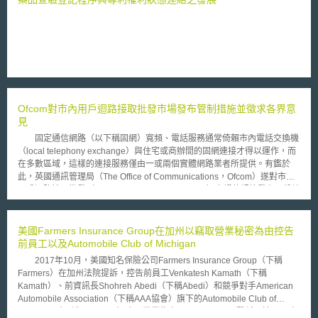
定禁止資訊封鎖行為。「資訊封鎖」，根據資訊封鎖最終規則的定義，是指
健康照護業者或健康資訊技術廠商，包括受認證的健康資訊技術（health
IT）、健康資料交換 （health information exchange）或健康資料網絡
（health information network），在欠缺法律授權或非屬美國公共衛生服務
部（Health and Human Service, HHS）認定合理且必要的情況下，所為之
干擾、防止或嚴重阻礙電子健康資料（Electronic Health Information,
EHI）獲取、交換及使用行為。但以下八種情況，不適用資訊封鎖最終規
則：預防傷害（Preventing Harm）、隱私（Privacy）、安全
Ofcom對市內用戶迴路接取批發市場發布管制措施並徵求各界意
（Security）、不可行性（Infeasibility） 健康IT性能（Health IT
見
Performance）、內容與方式（Content and Manner）、費用（Fees）、
授權（Licensing）。 21世紀醫療法在資訊封鎖章節中規定，資訊封鎖
固定通信網路（以下稱固網）寬頻、電話服務通常倚賴市內電話交換機
相關條文在資訊封鎖例外類型被定義出來後，始生效力。換言之，在資訊封
（local telephony exchange）與住宅或商辦間的固網連接才得以運作，而
鎖最終規則生效後，病患將有權依法近用其電子健康資料，資料持有者原則
在多數區域，這樣的連接服務僅由一或兩個實體網路業者所提供。有鑑於
上不得拒絕。值得注意的是，資訊封鎖最終規則生效後至2022年10月6日
此，英國通訊管理局（The Office of Communications，Ofcom）遂對市內
止，適用資訊封鎖條文的電子健康資料範圍，係以美國協同操作核心資料
用戶迴路接取批發（wholesale local access, WLA）市場的規範發布三份諮
（United States Core Data for Interoperability, USCDI）中所定義之電子健
詢文件，其目的除希望能促進光纖網路的投資外，也要保障消費者免於支付
康資料為準。USCDI，是由ONC主導建立的一套資料標準格式，以統一健
高額的使用費。 為了達成這樣的願景，Ofcom要求英國電信（British
康資料交換格式，促進資料流通。2022年10月6日起，資訊封鎖最終規則所
Telecom, BT）旗下提供WLA服務之子公司Openreach需允許寬頻競爭業者
美國Farmers Insurance Group在加州以竊取營業秘密為由控告
指的電子健康資料範圍將不僅只局限於USCDI標準所定義之電子健康資料，
得以使用其網路銷售寬頻服務予人民或企業。Openreach提供數種傳輸速率
前員工以及Automobile Club of Michigan
將擴及健康保險流通與責任法（Health Insurance Portability and
的服務方案，並依不同方案對服務提供者收取不同的批發價格。根據Ofcom
2017年10月，美國知名保險公司Farmers Insurance Group（下稱
Accountability Act， HIPAA）所定義的所有電子健康資料。
的分析結果，Openreach在高速寬頻服務（superfast broadband service）
Farmers）在加州法院提訴，控告前員工Venkatesh Kamath（下稱
各項方案中，最具影響力的即為提供下載速率40Mbps/上傳速率10Mbps之
Kamath）、前資訊長Shohreh Abedi（下稱Abedi）和競爭對手American
服務方案。截至目前為止，受限於人民可選擇較便宜的寬頻服務當作替代方
Automobile Association（下稱AAA協會）旗下的Automobile Club of
案，故BT對於服務方案價格的調漲有限。然而，這樣的限制隨著人們對網
Michigan（下稱Auto Club）竊取營業秘密。 Farmers聲稱，於2015年
速的需求與連線品質的日益增加而日趨式微，Openreach顯然有足夠的誘因