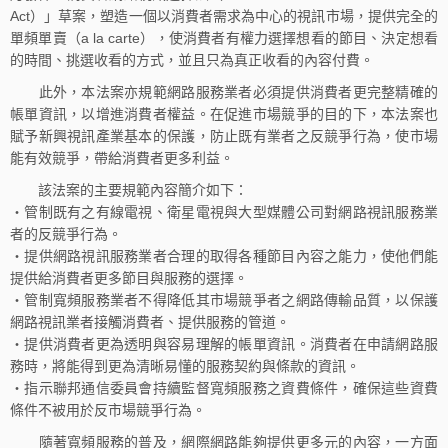
Act）」草案，塑造一個以消費者需求為中心的視訊市場，提供完全的
單頻單賣（a la carte），使消費者有權力選擇想看的節目、決定想看
的時間、挑選收看的方式，並且只為真正收看的內容付費。
此外，本法案亦規範網路服務業者必須提供消費者更完整精確的
帳單資訊，以增進消費者權益。在促進市場競爭的目的下，本法案也
賦予新興視訊產業基本的保護，防止既有業者之反競爭行為，使市場
能有效競爭，帶給消費者更多利益。
該法案的主要規範內容簡介如下：
‧管制既有之有線電視、衛星電視與大型媒體公司對網路視訊服務業
者的反競爭行為。
‧提供網路視訊服務業者合理的取得各種節目內容之能力，使他們能
提供給消費者更多節目與服務的選擇。
‧管制寬頻服務業者不得降低其市場競爭者之網路傳輸品質，以保護
網路視訊業者接觸消費者、提供服務的管道。
‧提供消費者更為透明與容易理解的帳單資訊。消費者在申請網路服
務時，將能得到更為清晰易懂的服務契約與條款的資訊。
‧指示聯邦通信委員會持續監督寬頻服務之資費條件，確保這些資費
條件不被用於反市場競爭行為。
隨著寬頻服務的普及，網際網路能夠提供更多元的內容，一方面