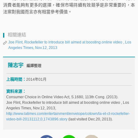
消費者能夠有更多的選擇，確保市場持續有效競爭是非常重要的，本
法案對我國而言亦有相當參考價值。
相關連結
Joe Flint, Rockefeller to introduce bill aimed at boosting online video , Los
Angeles Times, Nov.12, 2013
陳志宇
編譯整理
上稿時間：
2014年01月
資料來源：
Consumer Choice in Online Video Act, S.1680, 113th Cong. (2013).
Joe Flint, Rockefeller to introduce bill aimed at boosting online video , Los
Angeles Times, Nov.12, 2013,
http://www.latimes.com/entertainment/envelope/cotown/la-et-ct-rockefeller-
video-bill-20131112,0,1743896.story
(last visited Dec.20, 2013).