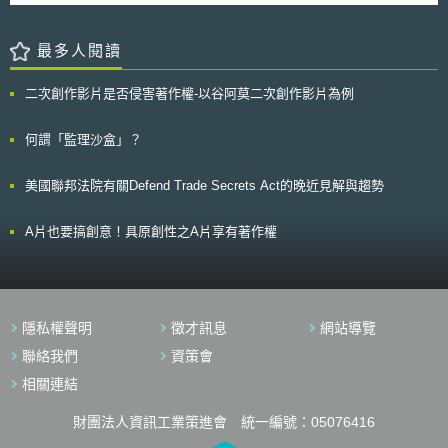
起使用Guidewire Software（下稱Guidewire），以更新其理賠處理和保險
對服務方案的價格進行操作。因此，Ofcom責成Openreach需就其
服務系統。Kamath因Guidewire業務，接觸到Farmers高度敏感與機密資
40/10Mbps之服務方案逐年調降向服務提供者收取之費用，由2017年的每
訊。Abedi前為Kamath上司，曾監督Guidewire計畫初期階段。之後Abedi
最多人閱讀
年88.80英鎊至2020/21年降為每年52.77英鎊。藉由對服務提供者營運成本
至Auto Club任職，協助Auto Club轉換使用Guidewire，並挖角包括Kamath
的逐年遞減，達到消費者服務使用費也隨之降低的目的；對40/10Mbps方案
在內許多Farmers員工。Kamath離職前，從Farmers電腦中拷貝超過6400
設下價格上限（price cap）的做法，長遠來看，也提供BT的競爭對手有投
二次創作影片是否侵害著作權-以谷阿莫二次創作影片為例
份檔案，其中包括與Guidewire計畫及Famers核心業務相關的營業秘密資
資建設其自有超高速網路（ultrafast network）的誘因。 此外，Ofcom
訊。 Farmers控訴Kamath、Abedi及Auto Club違反加州營業秘密法
對於WLA連線過程中，屬於Openreach維護範圍之故障排除或線路建置時
（California Trade Secret Act）、從事不公平競爭、違反忠實義務及其他事
何謂「監理沙盒」？
間等服務品質（quality of service）的要求也更趨嚴格，包括： 於收到通知
由，除訴請賠償外，也請求法院禁止被告使用其營業秘密。 本案非
後1至2個工作天內完成93%的報修（現為80%）； 6至7個工作天內完成
Farmers與AAA協會首次因營業秘密事宜而對訟。2010年間，Farmers曾控
97%的報修； 於收到新線路建置通知後10個工作天內安排90%的新線路建
美國聯邦法院有關Defend Trade Secrets Act的晚近見解與趨勢
告AAA協會旗下Auto Club Group竊取其投保客戶機密資訊，惟該案當時經
置預約（現為12個工作天內安排80%的新線路建置預約）； 於Openreach
法院以Farmers未能證明有何損失或損害為由，駁回其訴。Farmers公司於
與電信供應商協議之日期前完成95%的連線建置（現為90%）。以上要求皆
2017年10月對Auto Club提起的本件訴訟，法院實務的發展為何，值得後續
A片也要搞創意！具原創性之A片享有著作權
需於2020/21年完全實現。 Ofcom這些管制措施是WLA market諮詢文
觀察。
件的一部份，確切施行期間為2018年4月至2021年3月，意見諮詢預計於
2017年6月9日結束。Ofcom預計於2018年初發表其最終決定，而定調後的
規範將於2018年4月生效。
隱私權聲明
徵才訊息
網站導覽
聯絡我們
資策會
相關連結
財團法人資訊工業策進會 統一編號：05076416