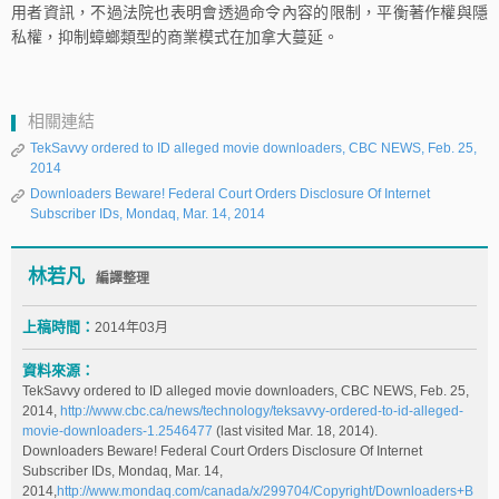
用者資訊，不過法院也表明會透過命令內容的限制，平衡著作權與隱
私權，抑制蟑螂類型的商業模式在加拿大蔓延。
相關連結
TekSavvy ordered to ID alleged movie downloaders, CBC NEWS, Feb. 25,
2014
Downloaders Beware! Federal Court Orders Disclosure Of Internet
Subscriber IDs, Mondaq, Mar. 14, 2014
林若凡
編譯整理
上稿時間：
2014年03月
資料來源：
TekSavvy ordered to ID alleged movie downloaders, CBC NEWS, Feb. 25,
2014,
http://www.cbc.ca/news/technology/teksavvy-ordered-to-id-alleged-
movie-downloaders-1.2546477
(last visited Mar. 18, 2014).
Downloaders Beware! Federal Court Orders Disclosure Of Internet
Subscriber IDs, Mondaq, Mar. 14,
2014,
http://www.mondaq.com/canada/x/299704/Copyright/Downloaders+B