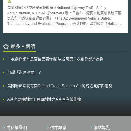
告
實驗場域及創新採購：讓創新的企業可藉由「監理沙盒」（Regulatory
美國國家公路交通安全管理局（National Highway Traffic Safety
Sandbox）等實驗場域（experimentation spaces）驗證其概念，政府則加
Administration, NHTSA）於2025年1月15日發布「配備自動駕駛系統車輛
強對創新產品和服務的公共採購（public procurement），促進創新研發。
之安全、透明度及評估計畫」（The ADS-equipped Vehicle Safety,
（3）打造歐洲創新生態系（European Innovation Ecosystems）：支持包
Transparency, and Evaluation Program , AV STEP）法規預告（Notice of
括低度開發地區在內的區域，建立多個「區域創新谷」（regional
proposed rulemaking, NPRM），建立全國性自願評估與監督制度，以提高
innovation valleys），以強化歐洲創新者間的連結，並促進會員國投入至少
自駕車安全性之公共透明度，並促進其負責任布建。 根據《國家交通與機
100億歐元於各區域創新谷包含「深度技術」在內的創新專案。 （4）育
動車輛安全法》（National Traffic and Motor Vehicle Safety Act），自駕車
才、攬才及留才：確保「深度技術」的人才能來到歐盟國家，並在歐盟國家
在符合〈聯邦機動車輛安全標準〉（Federal Motor Vehicle Safety
最多人閱讀
間流動及發展，當中包括針對新創公司的創新實習生計畫、幫助新創公司尋
Standards, FMVSS）及州、地方法律的前提下，得於公共道路上行駛；若
找非歐盟人才的歐盟人才資料庫（talent pool）計畫、女性創業和領導計
無法符合FMVSS之要求，則需進行豁免申請。惟不論採何種途徑，FMVSS
畫、新創公司員工有認股權（stock option）等。 （5）優化政策制定之流
二次創作影片是否侵害著作權-以谷阿莫二次創作影片為例
皆未針對自駕車之安全性與性能進行評估，因此NHTSA提出AV STEP，為
程及架構，促進歐盟內部協調一致：藉由開發可供各國比對的資料集（data
自駕車設計專門之豁免申請途徑，並針對不同自動化程度車輛提出涵蓋車輛
set），以及對於新創公司設立階段（start-up）及成長階段（scale-up）之
設計、開發與運行之安全性審查條件，以對現行FMVSS之豁免規定進行補
何謂「監理沙盒」？
共通定義，提升並強化政策的傳播及落實，並確保在歐洲創新理事會論壇
充。簡要說明如下： （1）需配置駕駛人之自駕車：需具備手動駕駛功能與
（European Innovation Council）有更好的政策協調。
清晰的交接程序，以於自駕系統失效時透過充分提示與反應時間，使駕駛人
美國聯邦法院有關Defend Trade Secrets Act的晚近見解與趨勢
接管操作。 （2）完全由自駕系統操作之自駕車：監管著重於各種情況下皆
能自主運作、回退（Fallback）機制需具遠端監控能力，且能自動進入最小
風險狀態。 除上述要求外，申請者皆須提供第三方機構之獨立評估報告、
A片也要搞創意！具原創性之A片享有著作權
說明自動駕駛系統故障之應對措施，並持續接受NHTSA監督。
隱私權聲明
徵才訊息
網站導覽