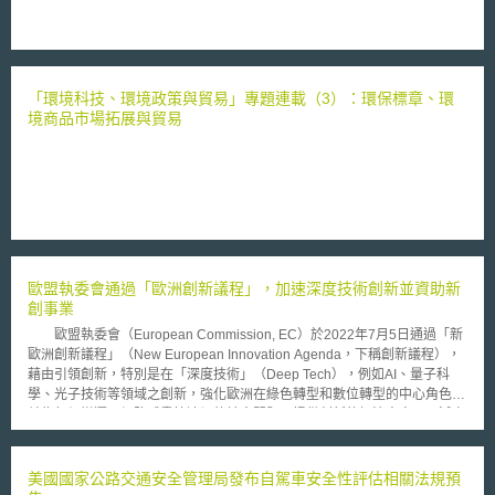
「環境科技、環境政策與貿易」專題連載（3）：環保標章、環
境商品市場拓展與貿易
歐盟執委會通過「歐洲創新議程」，加速深度技術創新並資助新
創事業
歐盟執委會（European Commission, EC）於2022年7月5日通過「新
歐洲創新議程」（New European Innovation Agenda，下稱創新議程），
藉由引領創新，特別是在「深度技術」（Deep Tech），例如AI、量子科
學、光子技術等領域之創新，強化歐洲在綠色轉型和數位轉型的中心角色，
並為氣候變遷及網路威脅等迫切的社會問題，提供創新的解決方案，以減少
能源依賴、改善民眾健康，並繁榮歐洲經濟。創新議程包括以下5項旗艦項
目： （1）資助新創公司（start-ups）：使歐洲私人機構及其他私人投資者
更願意投資於「深度技術」之新創公司。除此之外，簡化上市規則，使公司
美國國家公路交通安全管理局發布自駕車安全性評估相關法規預
上市成本減少，以增加公司上市意願，更易於向公眾募集資金。 （2）重視