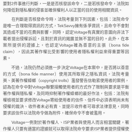
要對2件事進行判斷，一是是否核發該命令，二是若核發命令，法院如
何降低對隱私權的侵害並確保權利人以正當的目的使用相關資訊。
在判斷是否核發命令時，法院考量到下列因素，包括：法院命令
是唯一合理取得資訊的方式，TekSavvy擁有係爭資訊，且命令不會對
其造成不當的花費與影響。同時，認定Voltage有真實的意圖向非法下
載者提出侵權訴訟，且對於資訊的揭露並無不當的目的。此外，在本
案所提供的證據上，也認定Voltage確為善意的主張（bona fide
claim），因此其著作權比受影響的使用者隱私權利益來得重要等因
素。
不過，法院仍然必須進一步決定Voltage在本案中，是否將以善意
的方式（bona fide manner）使用其所取得之隱私資訊，法院考量
英、美著作權蟑螂（copyright trolls）濫發警告信勒索使用者的案例，
認為在命令中對Voltage聯繫接觸使用者的方式作了限制與要求是平衡
著作權與隱私權，及同時抑制著作權蟑螂的最好作法，包括：法院有
權檢視並要求修改Voltage寄給使用者的信件、信件中必須表明尚未有
侵權的裁決、收件者未必有責、並提示收件者可尋求法律意見，同時
要求該信件以法院命令做為附件，確保命令不會被濫用。
Voltage一例對於著作權人、ISP業者與使用人而言相當關鍵，著
作權人只要有適當的證據就可以取得法院命令要求ISP業者提供侵權使