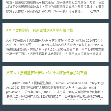
則應針對風險應對框架進行檢討，對於已知的風險，應先以現有的法律制
裝置，運用在交通運輸及可攜式產品（如手機或筆記型電腦等）方面，目前
度、指引與機制進行處理，假如現有法制等無法完全因應這些風險，則應參
以質子交換膜燃料電池為主，其中的關鍵組件是電池內部兩片基板中的薄塑
考各國作法盡速對現行制度進行修正。 AI的透明度與可信賴度於風險因應至
膠質子交換膜，目前仍是杜邦公司（Nafion膜）的專利權。 在世界石
關重要。若能掌握AI學習使用哪些資料、所學習資料之來源、AI如何產生結
油能源有限的情況下，替代能源是各國急於開發的產品。杜邦全球科技長
果等，就能針對使用目的選擇適合的AI，也較易因應發生之問題，並避免AI
Thomas Connelly表示，杜邦將與台灣電腦廠商合作開發筆記型電腦燃料電
產生錯誤結果或在對話中洩漏機密資訊等。對此，本文件呼籲AI開發者及服
池，備機時間可長達10小時，預計二至三年後推出。 燃料電池成為明
務提供者依據現行法令和指引主動揭露資訊，政府則應對透明度和可信賴度
星電源，乃基於三大特色︰第一是效率，它的能量轉換效率非常高；其次是
A片也要搞創意！具原創性之A片享有著作權
相關要求進行檢討，並應依普及程度及各國動向對既有的指引進行必要之修
乾淨，發電過程幾乎沒有造成任何污染；第三是安靜。在國外，燃料電池的
正。 二、應用與開發：本文件建議政府部門積極使用生成式AI於業務工作
發展已趨成熟並邁入商業化階段。在國內，國人對於燃料電池的應用較為熟
上，找出提升行政效率同時不會洩漏機密之方法，並向民眾宣導AI應用之益
A片也要搞創意！具原創性之A片享有著作權 科技法律研究所 2014年04月
悉應屬「電動車」，只不過成本居高不下，在政府補助不足及週邊規劃未盡
處與正確的使用方式，以培養民眾AI相關技能與素養，藉以更進一步建構AI
20日 壹、事件摘要 99年7月北市知名成人光碟店，以每片10元至20元
完善下，造成推廣不佳，商業化困難。
應用與開發之框架，如人才培育、產業環境準備、相關軟硬體開發等。
買進盜版的無碼、有碼Ａ片，再以25元至50元轉售牟利，同年8月檢警查扣
一萬一千三百片，且幾乎都是日本色情影片，引發日本Ａ片商聯合跨海提
告。 檢方認定部分露點Ａ片屬猥褻物品，部分沒露點Ａ片侵犯日本片
商著作權，分依違反《著作權法》及散布販賣猥褻物品罪起訴，但台北地院
根據88年的最高法院判決要旨，認為Ａ片違反公序良俗，不受《著作權法》
保護，僅依販賣猥褻物品罪判處六個月有期徒刑。 檢方上訴智慧財產
英國人工授精暨胚胎新法上路 冷凍胚胎保存規則丕變
法院後，合議庭隨機挑16部Ａ片，由台大教授黃銘傑鑑定，鑑定認為其中3
部有碼Ａ片未抄襲，而係導演透過講故事來表達想法，且拍攝手法、情節設
英國2008年人工授精暨胚胎法（Human Fertilisation and Embryology
計及情慾表現，均有其構思及獨特性，已屬具原創性的著作，遂改判違反
Act 2008）關於胚胎保存之規範及其授權制定之附則（supplemental
《著作權法》及販賣猥褻物品罪。 貳、重點說明 一、88年最高法院台上字
provision），於今年(2009)10月1日正式生效，大幅放寬胚胎保存的限制。
第250號判決 本案原審法院認為A片不能享有著作權，主要是採納最高
依據舊法，胚胎保存之原則法定期間為5年，但基於醫學因素致胚胎為夫婦
法院88年度台上字第250號刑事判決之見解，該判決指出：著作權法第3條
懷有具血緣關係（genetically-related）子女之最後機會，則胚胎保存期限
第1款所稱著作，係指屬於文學、科學、藝術或其他學術範圍之創作，色情
可延長至10年，或最長可延至接受疾病治療婦女55歲。而新法則大幅放寬
光碟片不屬之。蓋著作權法之立法目的除在保障個人或法人智慧之著作，使
胚胎的保存期限至55年，並廢止上述接受疾病治療婦女僅能保存胚胎至55