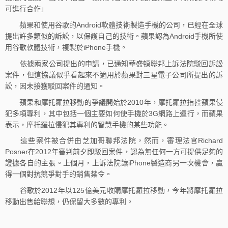
可進行合作」
蘋果和使用谷歌的Android軟體技術製造手機的公司，已經在全球
提出許多類似的訴訟，以保護自己的技術。蘋果認為Android手機所使
用谷歌軟體技術，複製於iPhone手機。
依據兩家公司提出的申請，已通知華盛頓聯邦上訴法院駁回訴訟
案件，但這協議似乎看起來不適用於蘋果對三星電子公司所提出的訴
訟，因未接獲駁回案件的通知。
蘋果和摩托羅拉移動的爭議開始於2010年，摩托羅拉指控蘋果侵
犯多項專利，其中包括一個主要如何使手機於3G網路上運行，而蘋果
表示，摩托羅拉侵犯其專利的智慧手機的某些功能。
這些案件被合併由芝加哥聯邦法院，然而，審理法官Richard
Posner在2012年審判前夕即駁回案件，認為無任何一方可提供足夠的
證據各自的主張。上個月，上訴法院讓iPhone製造商另一次機會，贏
得一個對抗競爭對手的銷售禁令。
谷歌於2012年以125億美元收購摩托羅拉移動，今年將摩托羅拉
移動出售給聯想，仍保留大多數的專利。