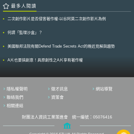
著作物為大眾公正利用外，並注重文化之健全發展，故有礙維持社會秩序或
歲之規定。 這項管理胚胎保存的新法顯示了胚胎保存新舊法間的複雜
最多人閱讀
違背公共利益之著述，既無由促進國家社會發展，且與著作權法之立法目的
性與爭議性，在法令生效前幾週因遭受法律質疑與遊說而做修正，由於先前
有違，基於既得權之保障仍需受公序良俗限制之原則，是以，色情光碟片非
由於新法放寬保存期限至55年的規定，僅適用於2004年10月1日後之保存
屬著作權法所稱之著作，自不受著作權法不得製造或販賣等之保障。
二次創作影片是否侵害著作權-以谷阿莫二次創作影片為例
胚胎，而在此之前的保存胚胎則僅限於不移植於代理孕母（surrogate）之
當年這項判決的背景是因為有人向日本A片商購得台灣地區之發行權後，以
胚胎始能延長保存期限，致遭到法律上不公平的質疑，並有向英國首相進行
刑事訴訟手段到處對錄影帶出租店取締侵害，獲取不當暴利，全國錄影帶出
請願，而最終刪除上述限制。 但新法的問題並不僅於此，尚包括有婦
何謂「監理沙盒」？
租店哀鴻遍野。對於業者以A片為威脅獲取暴利之工具，顯與國民情感相
女因在新法生效前屆滿55歲，使之前因接受子宮頸癌治療所保存的胚胎面臨
違，最高法院釜底抽薪之計，就是讓A片不受著作權法保護，業者就無法為
被銷毀的命運，致有夫婦就此提起法律訴訟，質疑銷毀係爭胚胎有違反歐洲
惡[1]。 二、智慧財產法院101年刑智上易字第74號判決 103年2月20
美國聯邦法院有關Defend Trade Secrets Act的晚近見解與趨勢
人權公約（European Convention on Human Rights）家庭生命權利之虞，
日，智慧財產法院101年刑智上易字第74號判決認為國外具原創性的色情
並對面臨銷毀之胚胎提起假處分，使其胚胎暫時免除被銷毀的下場，然此項
片，應受國內著作權保障，判決理由節錄如下： （一）人民表現自由之基
法律訴訟尚在進行，尚無從得知法院之決定。
A片也要搞創意！具原創性之A片享有著作權
本權利受憲法保護 按人民有言論、講學、著作及出版之自由，憲法第
11條定有明文。我國修正前之著作權法係採註冊保護主義，必須經登記程
序，始得取得著作權，不符憲法保護言論與著作自由之本旨，修正後改採創
作保護主義，避免出版品主管機關動輒依據88年1 月25日廢止之出版法第
32條第3 款之規範[2]（妨害風化），禁止猥褻出版品之出版。且違反公序良
俗之著作，並非著作權法第9 條規定之消極取得著作權之要件。準此，本院
隱私權聲明
徵才訊息
網站導覽
認不得以著作權法未規範之消極要件，禁止或剝奪有原創性之色情著作權
聯絡我們
資策會
人，應受著作權法保護之權利，否則即與憲法賦予人民表現自由之基本權利
不符。 （二）我國為WTO會員應遵守TRIPS協定 我國為WTO 之會員，
相關連結
即應遵守TRIPS 協定，依據TRIPS 協定第9 條第1 項規定，會員應遵從伯恩
公約第1 條至第21條及附錄之內容，應適用國民待遇原則與最低限度保護原
財團法人資訊工業策進會 統一編號：05076416
則。伯恩公約第17條僅容許會員國以立法或行政程序行使允許、演出或展出
等權利，未容許各會員國得將色情著作排除在著作權法保護客體之外。著作
權之保護固具有屬地性，然著作權具有國際普及保護之性，是以，藉由國際