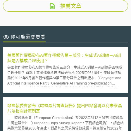
推薦文章
你可能還會想看
美國著作權局發布AI著作權報告第三部分：生成式AI訓練－AI訓
練是否構成合理使用？
美國著作權局發布AI著作權報告第三部分：生成式AI訓練－AI訓練是否構成
合理使用？ 資訊工業策進會科技法律研究所 2025年06月04日 美國著作權
局於2025年5月發布著作權與AI第三部分報告之預出版本 （Copyright and
Artificial Intelligence Part 3: Generative AI Training pre-publication
version）[1]，該報告重點為生成式AI訓練資料與著作權之關係，彙整各方
意見並分析現行法制之挑戰及修改方向，目前發布之版本為預出版本，該報
告說明將於近期發布最終確認版，預期其結論與實質內容並不會有修改。
壹、事件摘要 美國著作權局自2023年起即開始對AI所引發之著作權法律及
歐盟執委會發布《歐盟晶片調查報告》提出四點發現以利未來晶
政策問題進行研究，同年8月著作權局發布著作權及AI諮詢通知
片法相關計畫制定
（Comments on Artificial Intelligence Notice of Inquiry, NOI），徵集各界
歐盟執委會（European Commission）於2022年8月2日發布《歐盟晶
對AI著作權議題之意見，著作權局亦針對相關議題舉辦多場公聽會及研討會
片調查報告》（European Chips Survey Report，下稱調查報告），調查結
協助意見之蒐集[2]。NOI發布後蒐集到之意見經著作權局整理分析，於2024
果顯示業界至2030年為止，對晶片之需求將倍數成長。調查報告於2022年
年7月起發布AI著作權報告，第一部分為數位仿造，第二部分於2025年1月