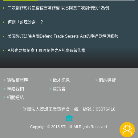
報告中分析作品之轉化性（transformativeness）[10]，AI訓練使用作品是否
的產品，相對地卻沒有得到甚麼安全的提升。 七月初，歐洲議會公共
具有轉化性並非絕對，而是依據模型最終之功能及佈署有程度上之區別，須
健康與食品安全委員會(Public Health and Food Safety Committee, ENVI)
二次創作影片是否侵害著作權-以谷阿莫二次創作影片為例
依個案判斷。若模型之訓練目的為用於研究或封閉系統，則該模型具高轉化
決議將推遲法案表決至9月18日，屆時表決的結果，將主導未來歐盟醫療器
性；若其目的是生成與訓練用作品實質相似之結果時，不具轉化性。多數模
材管理的主要方向。
何謂「監理沙盒」？
型之轉化程度會落在前述兩極端之中間，如模型使用特定類型之作品進行訓
練，用以生成使用目的與原作相同之內容時，即便其生成內容未有實質相
似，頂多僅為有限度之轉化（modestly transformative）[11]。AI開發商得
美國聯邦法院有關Defend Trade Secrets Act的晚近見解與趨勢
於其系統設置防護措施，限制模型複製受著作權保護作品之節錄內容，使生
成內容之目的與原作品不同，此措施能使模型訓練更具轉化性[12]。 有論者
認為，使用受著作權保護作品進行AI模型訓練並非出於表達目的，且近似人
A片也要搞創意！具原創性之A片享有著作權
類學習，因此實質上應是具有轉化性的，著作權局否定了前述兩種說法。報
告中說明，語言模型於訓練時所吸收的內容包含文句、段落及文件之排列選
擇，並非單純僅吸收其單字含意，且所生成之模型是被用作創造表達性內
容，故不得謂AI模型為非表達性目的[13]。其次，針對人類學習觀點，報告
首先闡明，學生基於學習目的亦不得以合理使用為由複製整本著作，因此人
隱私權聲明
徵才訊息
網站導覽
類學習並不得直接作為合理使用之抗辯。生成式AI之訓練能迅速分析並生成
聯絡我們
資策會
完美之作品，此非如同人類經學習後會產出具個別人格特質之結果，故著作
權局不同意AI模型之訓練為與人類學習相同具有轉化性之論點[14]。 (2) 受
相關連結
著作權保護作品之表達性 AI訓練所使用之受著作權保護作品若具較高創作或
表達性，如小說、電影等，其著作權比其他作品如電腦編碼等功能性作品更
財團法人資訊工業策進會 統一編號：05076416
接近著作權之保護核心。而AI模型訓練來源多元，因此判斷上仍須視個案模
型及作品而定。 (3) 使用作品之合理比例 AI模型訓練需大量複製受著作權保
護作品，於判斷其複製比例是否合理時，係判斷模型訓練所複製之部分對於
Copyright © 2016 STLI,III. All Rights Reserved.
受著作權保護作品之數量及重要性使否合理[15]。作品使用之合理性，須考
量重要性以及數量，若模型僅使用小部分作品做訓練，但該部分為著作權作