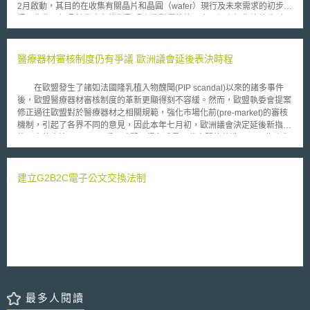
2月啟動，其目的在收集有關晶片和晶圓（wafer）現行及未來需求的初步資
發布為就AI作品之著作可保護性之分析，而同年5月所發布之第三部分則聚
訊，作為了解晶片供應危機對歐盟產業影響的第一步。調查報告總共收到
焦於生成式AI之訓練。 生成式AI於訓練過程可能大量使用受著作權保護之作
141份來自半導體供需雙方廠商之回饋意見，其中有54.9％來自大型企業、
品，此份報告針對訓練過程可能涉及之著作權問題進行分析，主要說明AI模
17.3％來自中型企業、19.5％來自小型企業、8.3％來自微型企業。調查報
型訓練過程中使用受著作權保護作品是否可構成合理使用。 貳、重點說明
告對上述意見進行分析，以提供來自半導體價值鏈洞察與預測的觀點。
醫療器材審核制度仍有爭議 歐洲議會延後表決時程
一、生成式AI模型訓練及模型權重對重製權之侵害 使用受著作權保護作品進
調查報告主要包括以下四點： （1） 預計2022年至2030年間晶片
行AI模型訓練涉及著作權中之重製，除非開發者能提出授權或其他合理抗辯
需求將倍增，未來對領先半導體技術的需求將顯著增加。 （2） 在選擇
如合理使用等，否則可能對一項或多項著作權利構成初步侵權（Prima
在歐盟發生了諸如法國隆乳植入物醜聞(PIP scandal)以來的諸多事件
製造地點時，建立新晶片製造設施的公司將著重合格的勞工及遵循政府法
Facie Infringement）。AI開發者於模型訓練階段會進行多次作品複製，包
後，歐盟醫療器材審核制度的革新更顯得刻不容緩。然而，歐盟執委會提案
令。 （3） 供應危機影響所有生態系統，預計至少會持續到2024年，
含下載作品、於儲存媒介間轉換、將作品進行格式化或製作副本等[3]，模型
修正過往歐盟對於醫療器材之相關規範，強化市場化前(pre-market)的審核
迫使企業採取代價較高的緩解措施。 （4） 半導體研發資金主要與供應
訓練過程中暫時複製之作品亦有可能因其存在於時間足夠而構成重製權之侵
機制，引起了各界不同的意見，因此本年七月初，歐洲議會決定延後新指令
方相關，但補助計畫（support initiatives）也與需求方相關。 2022年2
害[4]。 在特定情形下，模型權重（model weights）[5]之複製亦可能構成重
修正案的表決至9月，以爭取時間取得各成員國代表間的共識。 為強化
月8日歐盟執委會提出《歐盟晶片法草案》，旨在處理半導體短缺以及加強
製權之侵害。訓練過程可能使模型權重包含著作權作品，而若第三方複製了
對於患者健康的保障，歐盟執委會(European Commission)於2012年提出
歐洲技術領先地位。隨著歐洲半導體專家小組開始研究監控與盤點架構，調
包含著作權作品之模型權重，即便其未參與模型之訓練，亦可能構成初步侵
醫療器材規則修正案(Proposal for a Regulation of the European
查報告的結果可以協助制定《歐盟晶片法草案》與相關計畫。
權[6]。若模型能在未經外部輸入之情形下產出與訓練範例相似之內容時，表
Parliament and of the Council on medical devices)，並包括對2001/83號
建立G2B2C電子公文交換法制
示此範例必以某種形式存在於模型權重中，故此模型權重之複製極有可能侵
指令等(Directive 2001/83/EC, Regulation (EC) No 178/2002 and
犯著作重製權[7]。換言之，不僅開發者有可能因模型權重之複製侵害著作權
Regulation (EC) No 1223/2009)的修正，已建立更完善的歐盟醫療器材管
人之權利，部署、使用等第三方若複製模型權重亦有可能構成對重製權之侵
理機制。其中包括歐盟統一而集中的審核程序，此舉卻引起不同意見，認為
害。 著作權局指出，模型權重究竟是否會構成重製權或甚至衍生作品之侵
過於科層化(bureaucratic)的市場化前審核制度設計，將阻礙研發且不見得
權，須判斷該模型權重是否保留與作品受權利保護部分實質相似之內容，僅
對病患有利。有歐洲議會議員指出，現行制度雖有進化的必要，然集中化
有在實質相似之情形下，模型權重之複製才可能構成侵權[8]。 二、合理使
(centralisation)的審核工作，對於行政負擔的加重，或許不如先在各國家層
用 對著作權作品之合理使用可做為作品重製權的抗辯，著作權局於報告中
級的管理機制進行強化。而歐盟醫療器材產業界也認為，集中統一化的審核
就不同因素分析AI使用著作權作品進行訓練是否得主張合理使用。AI於訓練
機制，將會對於中小型研發企業造成衝擊，間接影響歐盟醫材類技術領域的
過程中會有多次複製行為，惟在判斷AI模型訓練是否為對作品之合理使用，
科技研發，業界認為，新法案對於所謂對患者具有高風險第三類醫療器材
最多人閱讀
仍須視整體使用情境進行判斷[9]。 (1) 作品轉化性須視模型目的及佈署判斷
(Class III devices)的審核，將使得患者延遲3至5年才能得到可以拯救其性命