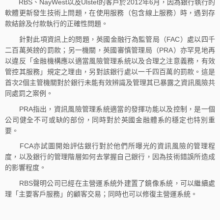
RBS、NayWest以及Ulstet的客戶於2012年6月，因為銀行執行的
軟體更新發生技術上問題，在使用服務（包含線上服務）時，遇到存
款結餘及付款執行的正確性問題。
針對此項資訊上的問題，英國金融行為監管局（FAC）處以四千
二百萬英鎊的罰款；另一機關，英國審慎管理局（PRA）亦罕見地再
以違反「金融機構應以適當風險管理系統以及合理之注意義務，有效
管控其服務」規定之理由，另對該銀行處以一千四百萬的罰款。這是
首次2個主管機關對於銀行未能有效辨識及管理其已暴露之資訊風險共
同處罰之案例。
PRA指出，資訊風險管理系統適當的發揮功能以及控制，是一個
公司健全不可或缺的部份，同時對於英國金融體系的穩定也特別重
要。
FCA亦試圖開始評估銀行對於他們所曝光的資訊風險的管理程
度，以及銀行的管理階層如何去掌握自己銀行，因為技術錯誤所造成
的影響程度。
RBS聲明公司已經在主營運系統外建置了鏡像系統，可以繼續處
理「主要客戶服務」的顧客交易；同時也可以修復主營運系統。