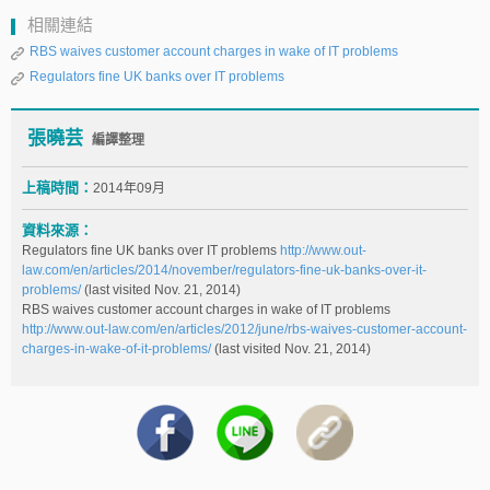
相關連結
RBS waives customer account charges in wake of IT problems
Regulators fine UK banks over IT problems
張曉芸
編譯整理
上稿時間：
2014年09月
資料來源：
Regulators fine UK banks over IT problems
http://www.out-
law.com/en/articles/2014/november/regulators-fine-uk-banks-over-it-
problems/
(last visited Nov. 21, 2014)
RBS waives customer account charges in wake of IT problems
http://www.out-law.com/en/articles/2012/june/rbs-waives-customer-account-
charges-in-wake-of-it-problems/
(last visited Nov. 21, 2014)