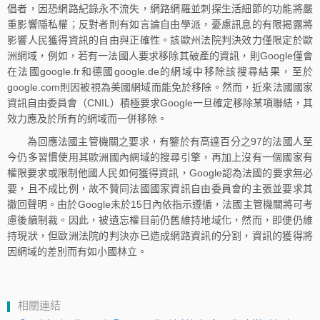
倡者，因恐網路紀錄永不流失，網路網羅並刺探生活細節的功能將嚴
重影響隱私權；反對者則有如言論自由學派，憂慮訊息的有限揭露將
影響人民獲得資訊的自由與正確性。該歐州法院判決效力僅限定於歐
洲網域，例如，若有一法國人要求移除其破產的資訊，則Google僅會
在法國google.fr和德國google.de的網域中移除該搜尋結果，至於
google.com則因被視為美國網域而能免於移除。然而，近來法國國家
資訊自由委員會（CNIL）積極要求Google一旦確定移除某項聯結，其
效力應及於所有的網域而一併移除。
為回應法國主管機關之要求，有鑒於有高達百分之97的法國人至
今仍多習慣使用其歐洲國內網域的搜尋引擎，再加上沒有一個國家有
權限要求或限制他國人民如何獲得資訊，Google認為法國的要求無必
要，且不成比例，故不贊同法國國家資訊自由委員會的主張並要求其
撤回聲明。由於Google未於15日內依指示遵循，法國主管機關將可考
慮後續制裁。因此，被遺忘權目前仍舊維持地域化，然而，即便仍維
持現狀，但歐洲法院的判決亦已造成網路資訊的分割，資訊的獲得將
因網域的差別而有如小國林立。
相關連結