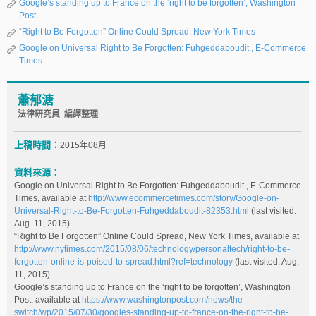
Google’s standing up to France on the ‘right to be forgotten’, Washington
Post
“Right to Be Forgotten” Online Could Spread, New York Times
Google on Universal Right to Be Forgotten: Fuhgeddaboudit , E-Commerce
Times
蕭郁溏
法律研究員 編譯整理
上稿時間：
2015年08月
資料來源：
Google on Universal Right to Be Forgotten: Fuhgeddaboudit , E-Commerce
Times, available at
http://www.ecommercetimes.com/story/Google-on-
Universal-Right-to-Be-Forgotten-Fuhgeddaboudit-82353.html
(last visited:
Aug. 11, 2015).
“Right to Be Forgotten” Online Could Spread, New York Times, available at
http://www.nytimes.com/2015/08/06/technology/personaltech/right-to-be-
forgotten-online-is-poised-to-spread.html?ref=technology
(last visited: Aug.
11, 2015).
Google’s standing up to France on the ‘right to be forgotten’, Washington
Post, available at
https://www.washingtonpost.com/news/the-
switch/wp/2015/07/30/googles-standing-up-to-france-on-the-right-to-be-