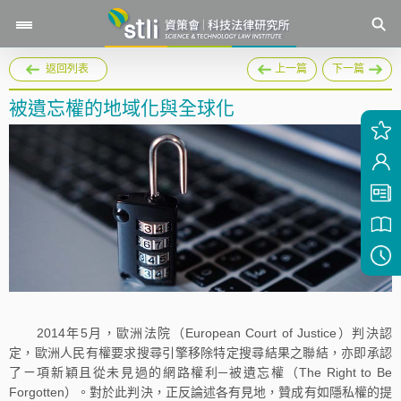
返回列表
上一篇
下一篇
被遺忘權的地域化與全球化
2014年5月，歐洲法院（European Court of Justice）判決認
定，歐洲人民有權要求搜尋引擎移除特定搜尋結果之聯結，亦即承認
了ㄧ項新穎且從未見過的網路權利─被遺忘權（The Right to Be
Forgotten）。對於此判決，正反論述各有見地，贊成有如隱私權的提