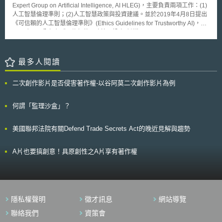
（Designation of national competent authorities）、單一聯絡點的指定
15年間資通訊、生技與汽車產業發展的重要性。
Expert Group on Artificial Intelligence, AI HLEG)，主要負責兩項工作：(1)
（Designation of the single point of contact）、電腦安全事件應變小組的
人工智慧倫理準則；(2)人工智慧政策與投資建議。並於2019年4月8日提出
指定（Designation of computer security incident response team）、執行
《可信賴的人工智慧倫理準則》(Ethics Guidelines for Trustworthy AI)，
機關的資訊分享（Information sharing–enforcement authorities）、北愛爾
2019年6月公布之《可信賴的AI政策及投資建議》(Policy and Investment
蘭的資訊分享（Information sharing–Northern Ireland）。 第三部分則
Recommendations for Trustworthy Artificial Intelligence)則是人工智慧高級
是基本服務營運商（類似於我國的關鍵基礎設施營運商）與其職責，包括基
專家組所交付之第二項具體成果。 該報告主要分為兩大部分，首先第
本服務營運商的確定、營運權廢止、基本服務營運商的安全維護職責、事故
一部分是要透過可信賴的人工智慧建立對歐洲之正面影響，內容提及人工智
最多人閱讀
通報的責任等。根據第8條第1項之規定，如果營運商提供本規則附表2所載
慧應保護人類和社會，並促進歐洲公司各部門利用人工智慧及技術移轉，而
明的基本服務（包括電力、石油、天然氣、航空運輸、船務運輸、鐵路運
公部門則扮演人工智慧增長及創新之催化劑，以確保歐洲具有世界一流之研
輸、公路運輸、醫療健康、數位基礎設施等），並且符合基本服務一定門檻
二次創作影片是否侵害著作權-以谷阿莫二次創作影片為例
究能力；第二部分則是影響歐洲各成員國建立可信賴之人工智慧，內容則提
要求者，則該廠商即被視為基本服務營運商（operator of an essential
及將發展人工智慧相關基礎設施、教育措施、政策規範及資金投資，同時合
service, OES）。舉例而言，規章之附表2第1項載明，營運商提供電力供應
法、有道德的使用各項數據。 在本報告中關於法規面的建議則是進一
何謂「監理沙盒」？
之基本服務者，其一定門檻要求包括：若營運商位於英國，符合「為英國國
步制定政策和監管框架，確保人工智慧在尊重人權、民主及創新下發展，因
內超過25萬名消費者提供電力服務」或「輸電系統的發電量大於或等於2
此將建立人工智慧政策制定者、開發者及用戶間的對話機制，若是遇到將對
gigawatts」之條件者，該營運商即為基本服務營運商（OES）；若營運商
美國聯邦法院有關Defend Trade Secrets Act的晚近見解與趨勢
社會或是人類產生重大影響之敏感性人工智慧系統，除透過歐洲人工智慧聯
位於北愛爾蘭，則應「依據北愛爾蘭1992年的電力法規命令取得供電執
盟(The European AI Alliance)進行對話之外，也需要在尊重各成員國之語
照」，且「為北愛爾蘭境內超過8千名消費者提供電力服務」，或符合「發
言及文化多樣性下展開協調機制。另外，報告中也特別提到如果政府以「保
A片也要搞創意！具原創性之A片享有著作權
電量大於或等於350 megawatts」等條件，則該營運商即為基本服務營運商
護社會」為由建立一個普遍的人工智慧監督系統是非常危險的作法，政府應
（OES）。 再者，若營運商符合第8條第3項所列之條件，則可由主管
該承諾不對個人進行大規模監視，並在遵守法律及基本權利下進行人工智慧
機關指定為基本服務營運商（OES）。此外，主管機關可根據第9條撤銷基
系統之發展。
本服務營運商（OES）的認定，基本服務營運商（OES）必須履行第10條
規定的安全維護責任，並對於第11條規定的事件負有事故通報的責任。
第四部分則是數位服務，包括相關數位服務提供者、成員國跨境合作與
隱私權聲明
徵才訊息
網站導覽
行動、向資訊專門委員進行登記（Registration with the Information
聯絡我們
資策會
Commissioner）、資訊通知（Information notices）、檢查權限、違反義務