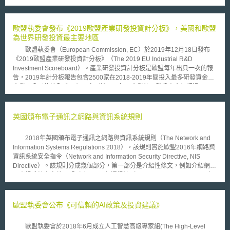
諸該資料之性質，通常多為DPA所規範定義的「個人資料」。因此，為使個
人資料管理有其標準規範，並得以運用在任何規模之公私部門，使組織內之
個人資料管理系統符合DPA之規範且具有一定程度之安全性，BSI試圖提出
歐盟執委會發布《2019歐盟產業研發投資計分板》，美國和歐盟
有關個人資料管理一致性之標準規範，以供組織在個人資料處理程序工作上
為世界研發投資最主要地區
之遵循。該標準規範如同BS EN ISO 9001:2000之品質管理系統(Quality
歐盟執委會（European Commission, EC）於2019年12月18日發布
Management System)及BS ISO/EC 27001:2005之資訊安全管理系統標
《2019歐盟產業研發投資計分板》（The 2019 EU Industrial R&D
準，以PDCA週期(Plan-Do-Check-Act)進行規劃，並透過執行所規範之流
Investment Scoreboard）。產業研發投資計分板是歐盟每年出具一次的報
程落實個人資料之保護。 目前該草案已經公布，BSI於2009年3月31日
告，2019年計分板報告包含2500家在2018-2019年間投入最多研發資金的
前將接受各界對於該草案之諮詢及舉辦公聽會，以求標準規範之完善。
企業，分別位於全球44個國家／地區，每一企業的研發投資金額超過3000
萬歐元，總計約為8234億歐元，為全球研發支出的90%。在這2500家企業
中，551家來自歐盟公司，為投資總額的25％；769家來自美國，為投資總
額的38％；318家來自日本，佔13％；507家中國公司，佔12％。 報
英國頒布電子通訊之網路與資訊系統規則
告中指出，2018年企業研發投資總額較2017年增加8.9%，主要是中國在全
球研發資金投入比例不斷增加。另外，研發投資高度集中於大型企業；在這
2018年英國頒布電子通訊之網路與資訊系統規則（The Network and
2500家企業中，前10大、前50大企業分別佔研發總額的15%和40%。前50
Information Systems Regulations 2018），該規則實施歐盟2016年網路與
大企業中，最多者為美國企業22家和歐盟企業17家。再從研發投資領域觀
資訊系統安全指令（Network and Information Security Directive, NIS
察，前三大領域分別為資通訊產業（38.7%）、健康（20.7%）和汽車產業
Directive）。該規則分成幾個部分，第一部分是介紹性條文，例如介紹網路
（17.2%），佔總量的76.6%。但每一個國家重視的領域不盡相同，例如歐
及資訊系統之定義：「（a）2003年通訊法（Communications Act 2003）
盟投資20%在資通訊、21.6%在健康、31%汽車，而美國的資通訊研發投資
第32條第1項所指的電子通訊網路；（b）一組或多組互聯或相關設備，其
佔了52.8%、26.7%在健康，僅有7.6%在汽車。 再從個別企業研發投
中之設備或程序根據程式自動化處理數位資料；（c）為操作、使用、保護
資排名來看，前四大企業分別為Alphabet、Samsung、Microsoft和
和維護目的，由（a）或（b）款所涵蓋的儲存、處理、檢索或傳輸的數位資
歐盟執委會公布《可信賴的AI政策及投資建議》
Volkswagen。另外，報告統計在過去的15年中，有8家企業在全球研發投
料。」 第二部分是英國政府相關組織架構規定，包括網路及資訊系統
資金額排名中上升了70名以上，分別為：Alphabet、華為、蘋果、
的國家政策（The NIS national strategy）、國家權責機關的指定
Facebook、阿里巴巴、Celgene、Gilead Sciences和德國馬牌；也代表這
歐盟執委會於2018年6月成立人工智慧高級專家組(The High-Level