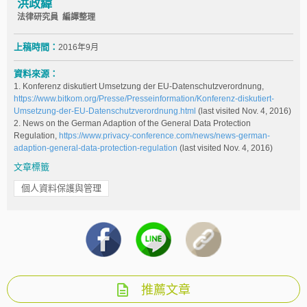
洪政緯
法律研究員 編譯整理
上稿時間：
2016年9月
資料來源：
1. Konferenz diskutiert Umsetzung der EU-Datenschutzverordnung,
https://www.bitkom.org/Presse/Presseinformation/Konferenz-diskutiert-
Umsetzung-der-EU-Datenschutzverordnung.html
(last visited Nov. 4, 2016)
2. News on the German Adaption of the General Data Protection
Regulation,
https://www.privacy-conference.com/news/news-german-
adaption-general-data-protection-regulation
(last visited Nov. 4, 2016)
文章標籤
個人資料保護與管理
推薦文章