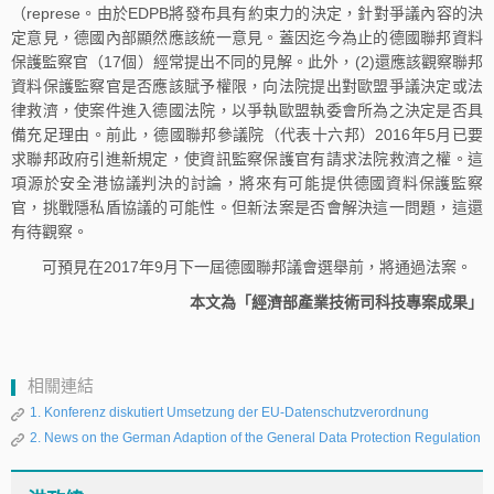
（represe。由於EDPB將發布具有約束力的決定，針對爭議內容的決
定意見，德國內部顯然應該統一意見。蓋因迄今為止的德國聯邦資料
保護監察官（17個）經常提出不同的見解。此外，(2)還應該觀察聯邦
資料保護監察官是否應該賦予權限，向法院提出對歐盟爭議決定或法
律救濟，使案件進入德國法院，以爭執歐盟執委會所為之決定是否具
備充足理由。前此，德國聯邦參議院（代表十六邦）2016年5月已要
求聯邦政府引進新規定，使資訊監察保護官有請求法院救濟之權。這
項源於安全港協議判決的討論，將來有可能提供德國資料保護監察
官，挑戰隱私盾協議的可能性。但新法案是否會解決這一問題，這還
有待觀察。
可預見在2017年9月下一屆德國聯邦議會選舉前，將通過法案。
本文為「經濟部產業技術司科技專案成果」
相關連結
1. Konferenz diskutiert Umsetzung der EU-Datenschutzverordnung
2. News on the German Adaption of the General Data Protection Regulation