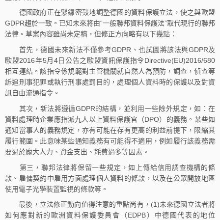
德國政府正在緊鑼密鼓地調整德國的資料保護立法，使之與歐盟
GDPR趨於一致。已知未來將由“一般聯邦資料保護法”取代現行的聯邦
法律。草案內容雖尚未定稿，但修正方向略有以下幾點：
首先，德國未來新法不僅參考GDPR、也試圖將該法與GDPR及
歐盟2016年5月4日公告之歐盟資訊保護指令Directive(EU)2016/680
相互連結。該指令係規範對主管機關就自然人為預防，調查，偵查等
訴追刑事犯罪或執行刑事處罰目的，處理個人資料時的保護以及對資
訊自由流通指令。
其次，新法將遵循GDPR的結構，並利用一些除外規定，如：在
資料處理時企業應指派九人以上資料保護官（DPO）的義務。某些如
通知當事人的義務規定，亦有可能在存有更高的利益前提下，限縮其
履行範圍。此意味某些通知義務有可能得不適用，例如履行該義務需
要過於龐大人力、資金支出、耗費過多等因素。
第三，聯邦法律將保留一些規定，如上傳給信用調查機構的條
款、雇傭契約中雇用方面處理個人資料的條款，以及在公眾開放地區
使用電子光學裝置監視的條款等。
最後，立法修正動向值得注意的重點尚有，(1)未來德國立法者將
如何應對新的歐洲資料保護委員會（EDPB）中德國代表的地位