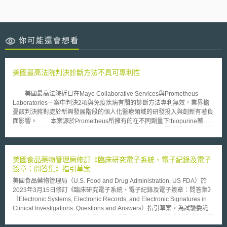
你可能還會想看
美國最高法院判決診斷方法不具可專利性
美國最高法院近日在Mayo Collaborative Services與Prometheus
Laboratories一案中判決2項與免疫疾病有關的診斷方法專利無效，業界擔
憂該判決將對處於新興發展階段的個人化醫療領域的研發投入與創新有著負
面影響。 本案源於Prometheus所擁有的在不同劑量下thiopurine藥物
代謝情況的診斷方法專利（由於病患的藥物代謝率不同，因此醫生在判斷特
定病患的藥物劑量高低有相當的困難度），Mayo購買使用Prometheus的診
斷方法後， 2004年Mayo開始對外販售自己的診斷方法。Prometheus主張
Mayo侵害其專利，聯邦地方法院認為該專利建構於自然法則與現象上，因
美國食品藥物管理局修訂《臨床研究電子系統、電子紀錄及電子
此不具可專利性，但聯邦巡迴上訴法院則有不同的看法，本案因此一路爭執
簽章：問答集》指引草案
至最高法院。 對於自然法則、現象以及抽象的概念，基於其作為科技
美國食品藥物管理局（U.S. Food and Drug Administration, US FDA）於
發展的基礎工具，為避免妨礙創新發展，一直以來法院都持不具可專利性的
2023年3月15日修訂《臨床研究電子系統、電子紀錄及電子簽章：問答集》
看法。在相關的前案中，唯有在自然法則之外，包含創新概念的元素，才能
（Electronic Systems, Electronic Records, and Electronic Signatures in
超越自然法則本身而成為專利。本案中最高法院表示，本案專利方法步驟，
Clinical Investigations: Questions and Answers）指引草案，為試驗委託
不符合前述基於創新概念而授與專利的條件，且該方法步驟為該領域人所熟
者、臨床研究人員、人體研究倫理審查委員會、受託研究機構及其他利害關
知、常用，授與專利將導致既有的自然法則被不當的受限而影響後續進一步
係人統整電子系統、電子紀錄及電子簽章常見問答，供食品、醫療產品、菸