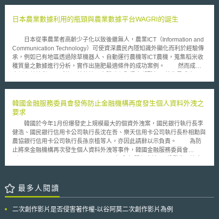
的發現。 評論者表示儘管該判決並未提供一個清楚的判斷標準，但並
草製品及動物新藥臨床研究參考。 本指引草案修訂2017年6月21日所發布
不因此讓下級法院對這類的個人化醫療專利全數否決。然本案對於可專利性
的《21 CFR part 11臨床研究使用電子紀錄及電子簽章—問答集》（Use of
日本農業數據利用的瓶頸與農業數據平台WAGRI的誕生
客體的判斷，影響將不僅止於生命科學，進而包括所有涉及可專利性客體的
Electronic Records and Electronic Signatures in Clinical Investigations
軟體、商業方法類型專利，後續影響值得持續關注。
Under 21 Part 11-Questions and Answers），並將於本指引最終版確定
日本從事農業者高齡少子化以致後繼無人，農業ICT（Information and
後，取代2007年5月10日所發布的《臨床研究使用電腦系統》指引
Communication Technology）可使資深農民內隱知識外顯化而利於經驗傳
（Computerized Systems Used in Clinical Investigations）。US FDA認為
承，例如已有地區透過除草機器人、自動運行農機等ICT農機，蒐集稻米收
電子系統、電子紀錄及電子簽章是可信且可靠的，並且通常可等同於紙本紀
穫質量之數據進行分析，實作出施肥最適條件的成功案例。 然而成功
錄及手寫簽名的方式。 本指引修正重點如下： 一、新增電子系統驗證的風
案例之數據利用，延伸至其他地區實踐時卻顯得窒礙難行。首先是成本面，
險基礎方法，以確保臨床研究建立、修改、維護、歸檔、檢索、傳輸電子資
農場計測溫溼度等數據之感測器的設置、管理維護與通信等成本負擔，宛如
料及紀錄的真實性、完整性及機密性。 二、統整試驗委託者與資訊科技服
藏寶洞前豎立之石門，不得其門而入。另一造門磚是農機或感測器等不同業
務供應商合作應注意事項，以確保電子紀錄符合監管要求。 三、新增數位
者之系統服務互不相容，且數據無法互換共用，為求最適合特定地區與農作
韓國金融服務委員會發佈防止金融機構再度發生個人資料外洩之
健康科技（digital health technology, DHT）定義及使用DHT考量重點。 關
物之農業ICT組合，且能移植成功案例至其他地區，系統相容數據共用亦是
要求
於臨床研究使用DHT，亦可參考2021年12月23日所公布的《透過數位健康
當務之急。 日本農業數據協作平台（簡稱WAGRI），可為大喊芝麻開
科技擷取臨床研究遠端資料》（Digital Health Technologies for Remote
韓國於今年1月份爆發史上規模最大的個資外洩案，國民銀行執行長李
門之鑰，日本於2017年內閣府計畫支持下，由農業生產法人、農機製造
Data Acquisition in Clinical Investigations）指引草案。該指引草案針對
健浩、國民銀行信用卡公司執行長沈在吾、樂天信用卡公司執行長朴相勳與
商、ICT供應商、大學與研究機關等組成聯盟，一同建置具備「合作」（打
DHT的選擇、驗證、應用、訓練及風險提供相關建議。於臨床研究使用電子
農協銀行信用卡公司執行長孫京植等人，亦因此請辭以示負責。 為防
破系統隔閡使數據得以相容互換）、「共有」（數據由提供者選定分享方
系統、電子紀錄及電子簽章已為國際趨勢，對於各國相關規範值得持續關
止將來金融機構再次發生個人資料外洩等事件，韓國金融服務委員會
式）、「提供」（由公私部門提供土壤、氣象等數據）三大功能之
注。 本文同步刊載於stli生醫未來式網站（https://www.biotechlaw.org.tw）
（Financial Services Commission, FSC）與相關部會於3月份發佈一連串
WAGRI，今年已有實作案例指出，活用WAGRI後，在數據蒐集與利用上的
要求，以下為其基本原則 1. 金融機構將被要求在處理客戶的個人資料時的
勞力與時間成本明顯縮減。 台灣農業同樣面臨高齡化、傳承之困境，
每一個階段，包括蒐集、保存、使用和銷毀客戶資料時，都必須擔負起更多
日本WAGRI整合與共享數據的模式可作為我國發展農業ICT活用數據之參
的責任。 2. 確保金融消費者可主張關於其個人資料之相關權利，包括金融
最多人閱讀
考。
消費者可決定金融機構於何時如何使用其個人資料。 3. 提升金融機構對於
其客戶之個人資料保護責任，包括提升首席資訊安全官（Chief Information
二次創作影片是否侵害著作權-以谷阿莫二次創作影片為例
Security Officer, CISO）獨立性與責任、加重金融機構於資訊安全違規時相