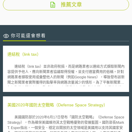
推薦文章
你可能還會想看
連結稅（link tax）
連結稅（link tax）並非政府稅捐，而是網路業者以連結方式擷取新聞內
容提供予他人，應向新聞業者協議取得授權，並支付適當費用的俗稱。針對
網路業者擷取使用或彙整他人的新聞（例如Google News），導致發布該新
聞之新聞業者實際獲得的點擊率與網路流量減少的情形，為了平衡新聞業者
與網路業者間的利益，歐盟於2019年通過施行的歐盟數位單一市場著作權
指令（The Directive on Copyright in the Digital Single Market）中，訂定
網路業者應向新聞業者取得著作使用之授權協議，包含網路業者應與新聞業
者分享一定比例之收益。 本條文於草案階段即備受爭議，草案條文
美國2020年國防太空戰略（Defense Space Strategy）
（第11條）甚至包含使用超連結（hyperlink）的行為在內，而引發網路業
者與使用者的反彈，並戲稱支付使用超連結的費用為繳交超連結稅。而最後
美國國防部於2020年6月17日發布「國防太空戰略」（Defense Space
通過的條文（第15條），則排除了非商業使用的個人、使用超連結或是僅單
Strategy），作為確保美國維持其太空戰略優勢的發展藍圖。國防部長Mark
詞或簡短摘錄的情形，並將新聞業者的權利限於發表後的兩年以內，且不溯
T. Esper指出，一個安全、穩定且開放的太空領域是美國用以支持其國家安
及適用指令施行前發表的新聞。 德國跟西班牙分別於2013年及2014年