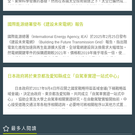
全、繁榮科學發展的基礎，然而在各國太空技術競逐之下，太空已儼然成為
立法賦予新聞業者類似的權利，但結果顯示新聞業者對於網路業者的依賴，
新的作戰領域（warfighting domain），對此美國應針對政策、策略、任
可能還遠大於網路業者擷取新聞業者內容所獲得的利益。法國於2019年7月
務、投資、能力與專業等面向實施全面性的改革，「國防太空戰略」擘劃出
完成將歐盟著作權指令內國法化，Google也因此調整其擷取政策，除非新
美國如何在接下來的10年內達成其確保美國太空戰略優勢的目標。
聞業者主動完成對擷取內容範圍限制與授權的設定，Google將刪除全部擷
「國防太空戰略」提出三大目標：首先，國防部將支持並捍衛美國在太空中
國際能源總署發布《建設未來電網》報告
取內容；連結稅能否保障新聞業者對其所發布新聞的相關權利，並平衡新聞
的軍事行動自由（freedom of operations），並遏止任何具有敵對意圖的使
業者與網路業者間的利益，仍有待觀察。
用以維持美國的太空優勢；其次，美國太空軍（U.S. Space Force）將運用
國際能源總署（International Energy Agency, IEA）於2025年2月25日發布
其先進的國防太空技術優勢以協助美國及其盟友的太空軍事行動，並支持民
《建設未來電網》（Building the Future Transmission Grid）報告，指出隨
間與商用太空技術產業發展；最後，美國將與盟友共同維持太空領域的穩
電氣化進程加速與再生能源擴大投資，全球電網建設與汰換需求大幅增加。
定，防止任何侵略性的太空活動、建構國際公認的太空行為準則，並支持美
然電網關鍵零件的採購週期較2021年、價格較2019年幾乎增長一倍，使電
國在太空交通與長期外太空活動的領導地位。 為了達成上述三大目
網建設與汰換難以跟上需求成長。 對此，《建設未來電網》報告提出以下
標，「國防太空戰略」提出四個優先行動方向，分別為：（1）藉由太空軍
建議： （1）提升需求明確性：政府應推動長期電網投資計畫與規劃，使供
的組織改造整合資源，以應對敵對勢力的太空軍事行動並建立全面性的太空
應商可得知零件需求與種類。 （2）加強產業對話：政府應加強與產業的協
軍事優勢。（2）提升作戰層次，整合太空軍事力量包含任務、情報、技能
調與對話，以確保電網零件準時交付並加速潔淨能源轉型。 （3）積極投資
日本政府將於東京都及愛知縣成立「自駕車實證一站式中心」
與人員於國家與國際聯合軍事行動當中。（3）提升國際對於太空潛在威脅
電網：為避免電網成為再生能源發展瓶頸，應超前規劃並加快投資，確保電
的重視，推動國際太空行為準則以打造太空戰略環境。（4）透過情報共
網發展與電力需求同步。 （4）設計採購框架：政府可透過長期合約、標準
享、研發與採購（research, development, and acquisition, RD&A）與盟
日本政府於2017年9月4日所召開之國家戰略特區區域會議(下稱戰略區
化採購程序、互通的電網零件標準，提升電網採購的一致性、可擴增性
友、合作夥伴、產業及其他政府部門合作，提出對於國家太空政策與國際太
域會議)，決定由政府、東京都及愛知縣，共同成立「自駕車實證一站式中
（scalability）與投資信心。 （5）簡化許可流程：政府應加速與簡化電網
空行為準則的建議。
心」，協助企業及大學之自駕車相關實證研究。在自動駕駛實驗開始前，中
建設許可程序，並消除不必要的行政障礙。 （6）提升電網效率：電網營運
心接受道路交通法等各程序相關諮詢，必要時可將相關程序以其他方式置
商可透過數位科技提升電網輸電效率，最大化電網效能。 （7）供應鏈多元
換，將複數程序整合為一，推動相關實驗。 戰略區域會議並決定將窗
化：政府可與本地供應商或二階供應商合作，增加電網供應鏈多元化。
口設置於東京都及愛知縣，欲進行實驗之企業可至前述窗口諮詢，東京都及
（8）確保技術人才：政府與產業應合作建立人才補給線，並確保數位技能
愛知縣應與相關省廳及所管轄之警察、交通部門進行協調，並將所需之資訊
納入產業培訓中。
彙整後回覆予企業，如此一來，企業可減輕實驗前繁瑣程序所帶來之負擔，
最多人閱讀
進而降低啟動實驗之門檻。 東京都小池百合子知事於會後向記者們表