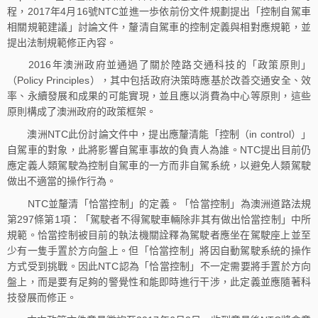
程，2017年4月16號NTC並進一歩依前份文件規劃提出「控制自駕車
相關規範建議」討論文件，釐清自駕車的控制定義與相對應規範，並
提出法制規範修正內容。
2016年澳洲政府並通過了關於陸路交通科技的「政策原則」
（Policy Principles），其中包括政府決策時應基於改善交通安全、效
率、永續發展和成果的可能實現，並且應以消費為中心等原則，這些
原則構成了澳洲政府的政策框架。
澳洲NTC此份討論文件中，提出應釐清能「控制（in control）」
自駕車的對象，此將影響自駕車事故的負責人為誰。NTC提出目前仍
應定義人類駕駛為控制自駕車的一方而非自駕系統，以避免人類駕駛
做出不適當的操作行為。
NTC並釐清「恰當控制」的定義。「恰當控制」為澳洲道路法規
第297條第1項：「駕駛者不得駕駛車輛除非其有做出恰當控制」中所
規範。恰當控制被目前的執法機關詮釋為駕駛者應坐在駕駛座上並至
少有一隻手置於方向盤上。但「恰當控制」將因自動駕駛系統的操作
方式受到挑戰。因此NTC認為「恰當控制」不一定需要將手置於方向
盤上，而是要有足夠的警覺性和能即時進行干涉，此定義並應隨著科
技發展而修正。