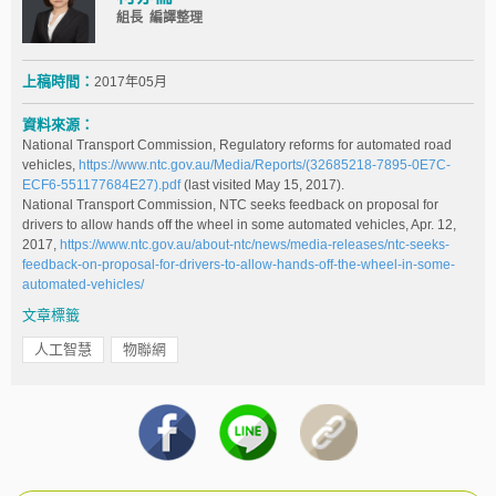
組長 編譯整理
上稿時間：
2017年05月
資料來源：
National Transport Commission, Regulatory reforms for automated road
vehicles,
https://www.ntc.gov.au/Media/Reports/(32685218-7895-0E7C-
ECF6-551177684E27).pdf
(last visited May 15, 2017).
National Transport Commission, NTC seeks feedback on proposal for
drivers to allow hands off the wheel in some automated vehicles, Apr. 12,
2017,
https://www.ntc.gov.au/about-ntc/news/media-releases/ntc-seeks-
feedback-on-proposal-for-drivers-to-allow-hands-off-the-wheel-in-some-
automated-vehicles/
文章標籤
人工智慧
物聯網