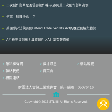
示「自駕系統於汽車產業中，已是國家間之競爭」，且東京都將致力於「沙
二次創作影片是否侵害著作權-以谷阿莫二次創作影片為例
盒特區」體制之推動，於必要時可暫時停止相關現行法規之限制。愛知縣大
村秀章知事則期待「透過實證實驗累積技術，促使愛知縣能維持引領世界汽
車產業聚集地之地位」。 針對上述特區的設置，未來實際落實情況以
何謂「監理沙盒」？
及法規排除作法與範圍，值得我國持續投入關注。
美國聯邦法院有關Defend Trade Secrets Act的晚近見解與趨勢
A片也要搞創意！具原創性之A片享有著作權
隱私權聲明
徵才訊息
網站導覽
聯絡我們
資策會
相關連結
財團法人資訊工業策進會 統一編號：05076416
Copyright © 2016 STLI,III. All Rights Reserved.