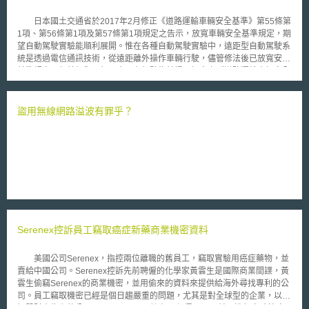
日本國土交通省於2017年2月修正《道路運輸車輛安全基準》第55條第
1項、第56條第1項及第57條第1項規定之告示，放寬車輛安全基準規定，期
望自動駕駛實驗能順利展開。惟在各種自動駕駛實驗中，遠距型自動駕駛系
統是透過電信通訊技術，從遠距離外操作車輛行駛，儘管修法後已放寬安全
基準規定，但其仍與現行以車內有駕駛為前提而訂定之《道路運輸車輛安全
基準》相距甚遠，想一律判斷其符合安全基準有所困難。據此，為使遠距型
自駕系統道路實驗能夠順利進行，國土交通省於2018年3月30日創設「搭載
遠距型系統自駕車基準緩和認定制度」，明確規定遠距型自駕系統實施道路
盜用無線網路溢波有罪乎？
實驗所需各項手續。 「搭載遠距型系統自駕車基準緩和認定制度」規
定項目包括︰申請放寬基準之對象、申請者、申請書及繳交文件、審查項
目、條件及限制、基準放寬之認定、車體標示、行政處分等。
Serenex控訴員工竊取癌症新藥商業機密資料
美國公司Serenex，指控兩位離職的舊員工，竊取實驗用癌症藥物，並
賣給中國公司。Serenex控訴先前聘僱的化學家黃雲生是國際商業間諜，黃
雲生偷竊Serenex的商業機密，並用偷來的資料來提供給海外尋找專利的公
司。員工竊取機密已經是個日趨嚴重的問題，尤其是對全球型的企業，以及
智慧財產為主的公司。 Serenex擁有30個員工，目前正進行實驗性癌