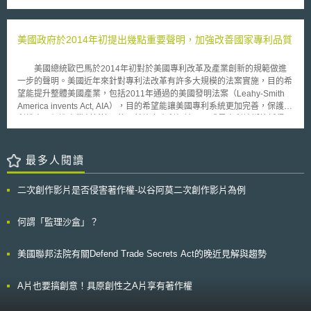
症藥物的人體測試。根據報告Serenex自2001年設立後，所募得的風險資本
已從2千6百萬美元提升至8千1百萬美元。為此，Serenex在威克高等法院提
起訴訟，同時也將北京國藥龍立科技公司、基爾生物科技公司以及負責人
美國政府於2014年初提出幾點重要聲明，加強改善國家專利品質
Tongxiang Zhang列為被告。 Serenex的律師Jonathan Sasser表示，
Serenex以提出訴訟的方式來保護他們的產品，並且希望調查是被百分之百
美國總統歐巴馬於2014年初對於美國專利改革及產業創新的規範做進
確信，沒有人會去提出偽造的主張，並在起訴書上陳述，黃雲生在竊取機密
一步的聲明。美國近年來針對專利法改革有許多大規模的法案實施，目的希
後，Serenex於二月時將他解雇，但是黃雲生的律師Walter Schmidlin抗辯
望能提升整體美國產業，包括2011年通過的美國發明法案（Leahy-Smith
說明黃雲生自願離職，並且否認有做任何不法情事。Schmidlin同時表示
America invents Act, AIA），目的希望能讓美國專利系統更加完善，保護專
Serenex並不能提出任何證據證明黃雲生拿了商業機密資料。
利權人及促進產業創新等目的。然許多專利仍被NPE或是專利蟑螂控訴侵
權，反而讓專利權被用來當做專利訴訟的一個工具，花費更多的經費在訴訟
及和解上，有違當初白宮要進行專利改革的初衷。 因此歐巴馬在年初
為了能鼓勵創新及增加專利系統的品質而發布幾點執行聲明（executive
最多人閱讀
actions）： 1、著重prior art的檢索：USPTO開始著重prior art的搜尋，幫
助專利審查能更詳盡。 2、增進專利審查人的技術訓練：提供教育專業訓
二次創作影片是否侵害著作權-以谷阿莫二次創作影片為例
練，讓專利審查人能隨時更新最新的技術，能在審查過程中對於技術上的認
知能更專業。 3、Pro brono幫助：USPTO提供pro brono的幫助。許多發明
人對於如何申請專利及如何使其專利被妥善保護等規範較缺乏相關資訊、或
何謂「監理沙盒」？
沒有資金聘請顧問協助此方面保護，因此USPTO會提供教育及實務訓練，
讓這些較小的公司或資源較缺乏之發明人的專利得以獲得保護。
美國聯邦法院有關Defend Trade Secrets Act的晚近見解與趨勢
A片也要搞創意！具原創性之A片享有著作權