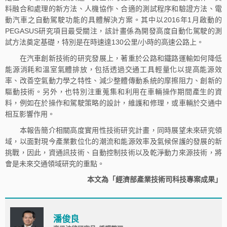
料融合和處理的新方法、人機協作、合適的測試程序和驗證方法、電
動汽車之自動駕駛功能的具體解決方案。其中以2016年1月啟動的
PEGASUS研究項目最受關注，該計畫係為開發高度自動化駕駛的測
試方法奠定基礎，特別是在時速達130公里/小時的高速公路上。
在汽車創新技術的研究發展上，著重於公路和鐵路運輸如何降低
能源消耗和溫室氣體排放，包括透過交通工具輕量化以提高能源效
率、改善空氣動力學之特性、減少整體傳動系統的摩擦阻力、創新的
驅動技術。另外，也特別注重蒐集和利用在車輛操作期間產生的資
料，例如在於操作和駕駛策略的設計，維護和修理，或車輛於交通中
相互影響作用。
本報告簡介相關高度實用性技術研究計畫，同時展望未來研究領
域，以面對現今產業數位化的潮流和能源效率及氣候保護的發展的新
挑戰，因此，資通訊技術、自動控制技術以及乾淨動力來源技術，將
會是未來交通領域研究的重點。
本文為「經濟部產業技術司科技專案成果」
潘俊良