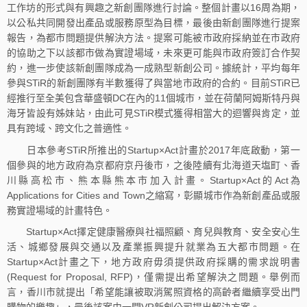
工作坊的形式與有興趣之新創團隊進行討論。整個計畫以16周為期，
以公私共同開發出產品或服務原型為目標，最後由新創團隊進行提案
報告，為都市問題提供解決方法。提案可能被市政府採納並在市政府
的協助之下以該都市做為實證場域，未來更可能與市政府簽訂合作契
約，進一步使該新創團隊成為一成熟型新創公司。據統計，平均每年
參與STiR的新創團隊有半數獲得了與當地市政府的合約。目前STiR已
經推行至全美包含華盛頓DC在內的11個城市，並在荷蘭阿姆斯特丹與
海牙皆設有姊妹站，由此可見STiR模式獲得相當大的迴響與肯定，並
具有跨域、跨文化之普適性。
日本參考STiR所推出的Startup×Act計畫於2017年底啟動，第一
個參與的地方政府為京都府京丹後市，之後陸續有北海道天塩町、香
川縣高松市、熊本縣熊本市加入計畫。Startup×Act的Act為
Applications for Cities and Town之縮寫，彰顯城市作為新創產品或服
務實證場域的計畫特色。
Startup×Act擇定健康醫療與社福照顧、育兒與教育、安全安心生
活、城鄉發展與交通以及產業振興提升就業為五大都市問題。在
Startup×Act計畫之下，地方政府毋須提供政府採購的需求說明書
(Request for Proposal, RFP)，僅需提出希望解決之問題。舉例而
言，香川市就提出「希望能讓被取消駕照資格的高齡者繼續享受出門