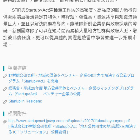
購物的樂趣」，最後該案由一間VR新創公司提出解決方案。
STiR與Startup×Act這種類工作坊的高密度、高強度的腦力激盪與
供需兩端直接溝通是其特色。時程短、彈性高，資源共享與知識流通
量巨大，並且以解決問題為導向，能破除新創企業參與政府採購的障
礙。新創團隊除了可以在短時間內累積大量地方社群與政府人脈，增
加彼此信任度，更可以從具體的實證經驗當中學習並進一步拓展市
場。
相關連結
野村総合研究所，地域の課題をベンチャー企業のICT力で解決する公募プロ
グラム「Startup×Act」を開始
総務省，平成29年度 地方公共団体とベンチャー企業のマッチングプログラ
ム（Startup×Act） ベンチャー企業の公募
Startup in Residenc
相關附件
http://www.startupxact.jp/wp-content/uploads/2017/11/kouboyouryou.pdf
[ 株式会社野村総合研究所，Startup╳Act「地方公共団体の地域課題を解決す
る ICT ソリューション」 公募要領 ]