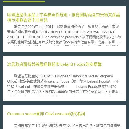
歐盟通過化妝品上市與安全新規則，惟德國對內含奈米物質產品
標示規範表達不同意見
於去年(2009)年11月20日，歐盟會員國通過了一項關於化妝品上市與
安全相關的新規則(REGULATION OF THE EUROPEAN PARLIAMENT
AND OF THE COUNCIL on cosmetic products，以下簡稱化妝品規則)，該
項規則也將歐盟過往用以規範化妝品的55項指令化整為零，成為一項單一且
更具法律拘束力之規範。 化妝品規則中前言中也特別肯認奈米物質於
化妝品之應用為未來趨勢，而有必要於消費者保護、貨物自由流通以及對於
製造商之法律確定性之間取得一衡平作法。針對此種內含奈米物質化妝品之
管理，該規則也十分重視對產品內含奈米物質之事實提供資訊之義務。以標
冰島政府贏得與英國連鎖超市Iceland Foods的商標戰
示為例，化妝品規則第19條針對此等化妝品，要求以「nano」字樣標明於
包裝上之成分標示。值得注意的是，德國針對是項條款於去年(2009)年11月
歐盟智慧財產局（EUIPO , European Union Intellectual Property
17日於歐盟理事會之官方文件中表達不同意見。認為此種標示可能被消費者
Office）裁定英國連鎖超市Iceland Foods（以下簡稱Iceland Foods），不
誤解為一警告標示，且亦強調市售的化妝品皆屬通過嚴格的安全測試者，此
得以「 Iceland」在歐盟申請註冊商標。 Iceland Foods成立於1970
也表示對內含奈米級物質之化妝品不應再給予額外的檢視。其也認為消費者
年，是英國的知名品牌，擁有超過800家的分店共有2.3萬名員工，主要販售
對於奈米物質所關切之重點，應為此等奈米物質對產品之特性所生之改變，
海鮮等冷凍食品。這件商標爭議起源於2014年，Iceland Foods成功以「
而非產品中是否含有奈米物質。 在歐盟綠黨成員和環保遊說團體針對
Iceland」一詞在歐盟註冊商標，但冰島企業的冷凍魚類等產品，也有銷售
奈米科技刻正鼓吹「沒有數據，就不得上市」原則之際，該項原則將加重業
到歐盟，冰島政府因而指控此結果，將造成冰島的企業，無法以
者證明自身產品安全無虞之舉證責任，業者也擔心該項原則將導致市面上有
「Iceland」標示其產品的來源國。此外，冰島政府也指出，「Iceland」已
Common sense並非 Obviousness的代名詞
數百種產品自市場中下架，而德國上述聲明的意見，似乎較傾向於業者以奈
經被廣泛認知為地理名稱，本來就不經該允許其被註冊為商標。如今，歐盟
米物質之功能而非以物質本身作為標示基礎之意見。
智慧財產局支持冰島政府的主張，使英國連鎖超市的註冊商標「Iceland」
美國聯邦第二上訴巡迴法院於去年12月9日做出判決，維持先前佛羅里
完全無效。並進一步表示，歐盟國家的消費者了解冰島是歐洲的一國，也知