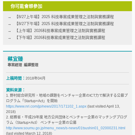
你可能會想參加
【8/27上午場】2025 科技專案成果管理之法制與實務課程
【8/27下午場】2025 科技專案成果管理之法制與實務課程
【上午場】2026科技專案成果管理之法制與實務課程
【下午場】2026科技專案成果管理之法制與實務課程
蔡宜臻
專案經理 編譯整理
上稿時間：
2018年04月
資料來源：
1. 野村総合研究所，地域の課題をベンチャー企業のICT力で解決する公募プ
ログラム「Startup×Act」を開始
https://www.nri.com/jp/news/2017/171102_1.aspx
(last visited April 13,
2018)
2. 総務省，平成29年度 地方公共団体とベンチャー企業のマッチングプログ
ラム（Startup×Act） ベンチャー企業の公募
http://www.soumu.go.jp/menu_news/s-news/01tsushin01_02000231.html
(last visited March 12, 2018)