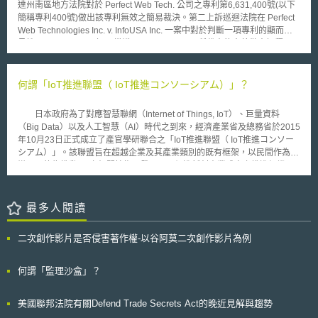
達州南區地方法院對於 Perfect Web Tech. 公司之專利第6,631,400號(以下
道冰島不但與歐盟國家地理位置相接近，且與歐盟國家存在歷史與經濟方面
簡稱專利400號)做出該專利無效之簡易裁決。第二上訴巡迴法院在 Perfect
的聯結。 冰島的外交部長表示樂見此結果，但並不感到意外，並表示
Web Technologies Inc. v. InfoUSA Inc. 一案中對於判斷一項專利的顯而易
此裁定對冰島的出口商，是一個重要且勝利的里程碑。冰島以純淨與永續聞
見性 (obviousness) 上，“常識”(common sense)所代表的意義做出解釋。
名，因此產品的原產地標示「Iceland」具有價值。Iceland Foods則聲明表
此案最初係由 Perfect Web Tech 控訴InfoUSA 侵害其所持專利400號，
示，對此結果感到遺憾，並打算提起上訴。
該專利為 “一種管理大批 (bulk) 電子郵件傳送到各不同鎖定目標的方法”。專
利400號包含了4道程序，第一至第三道程序包含將大批的電子郵件寄送到
何謂「IoT推進聯盟（ IoT推進コンソーシアム）」？
一鎖定目標對象的群組，並計算當中寄送成功的數量。第四道程序則為重覆
程序一至三，直到寄送成功的數量超過原設定的最低成功數量。對此
日本政府為了對應智慧聯網（Internet of Things, IoT）、巨量資料
InfoUSA向法院提出裁定專利400號無效的簡易裁決，而地方法院以 “程序一
（Big Data）以及人工智慧（AI）時代之到來，經濟產業省及總務省於2015
至三為先前技術 (prior art)，程序四則僅為合乎邏輯的常識做法”而准予該請
年10月23日正式成立了產官學研聯合之「IoT推進聯盟（ IoT推進コンソー
求並裁定專利400號無效。 第二上訴巡迴法院維持原判的理由在於專利
シアム）」。該聯盟旨在超越企業及其產業類別的既有框架，以民間作為主
400號不符合於KSR案中關於 “顯而易見性”的判斷原則。訴訟雙方皆同意程
導，目的為推動IoT之相關技術研發，以及促進新創事業成立之推進組織，
序一至三為先前技術，而法院認為程序四是 “常識”下的產物， “是一般人都
未來並將針對IoT相關政策以對政府提出建言。在該聯盟下有三個工作小
顯然會去嘗試的結果”。Linn 法官更進一步指出像這樣的案子根本不需要專
組，包括技術開發、實證、標準化的「智慧IoT推進論壇（スマートIoT推進
家證詞，只需用一般人的常識判斷即可。但是判決中亦同時聲明，若要援用
フォーラム）」；推動先進實證事業，規制改革之「IoT推進實驗室（IoT推
最多人閱讀
“常識”來判斷一項專利的顯而易見性，地院或專利審查官必須要能將判斷的
進ラボ）」，以及針對資訊安全、隱私保護的專門工作小組。 我國自
依據解釋清楚以受公評。此判決結果意味著如果係爭的專利技術較為複雜，
2011年行政院首度召開「智慧聯網產業推動策略會議」以來，積極推動發
被告將必須要依賴有利的專家證詞以成功證實爭論的要點僅止於常識運用且
二次創作影片是否侵害著作權-以谷阿莫二次創作影片為例
展台灣成為全球智慧聯網創新中心，以及成為亞洲智慧聯網解決方案領先
具有顯而易見性。
國；而目前我國有「台灣物聯網聯盟（TIOTA）」、「中華物聯網聯盟」等
民間推進組織，旨皆為結合產官學研各界資源，促進產業與政府、國際間之
何謂「監理沙盒」？
合作。
美國聯邦法院有關Defend Trade Secrets Act的晚近見解與趨勢