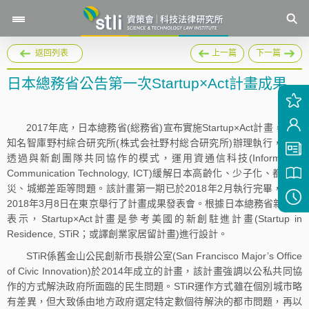
返回列表
上一篇
下一篇
日本總務省公告第一次Startup×Act計畫成果
2017年底，日本總務省(総務省)宣布實施Startup×Act計畫，委由
知名智庫野村綜合研究所(株式会社野村総合研究所)辦理執行，希望
透過與新創團隊共同協作的模式，運用資通信科技(Information
Communication Technology, ICT)緩解日本高齡化、少子化、都市防
災、城鄉差距等問題。該計畫第一期已於2018年2月執行完畢，並於
2018年3月8日在東京舉行了計畫成果發表會。根據日本總務省新聞稿
表示，Startup×Act計畫是參考美國的新創駐進計畫(Startup in
Residence, STiR；或譯創業家居留計畫)進行設計。
STiR係舊金山公民創新市長辦公室(San Francisco Major’s Office
of Civic Innovation)於2014年成立的計畫，該計畫強調以公私共同協
作的方式解決政府所面臨的民生問題。STiR運作方式雖在個別城市略
有差異，但大致係由地方政府選定特定數個待解決的都市問題，再以