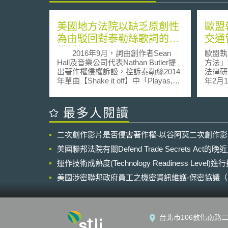
美國地方法院以缺乏原創性
歐盟
為由駁回對泰勒絲歌詞的侵
交通
權訴訟
2016年9月，詞曲創作者Sean
歐盟執
Hall及音樂公司代表Nathan Butler提
方法」聯合通告
出著作權侵權訴訟，控訴泰勒絲2014
法律研究所
年單曲【Shake it off】中「Playas,
年2月1
they gonna play / And haters, they
Com
gonna hate」的詞彙使用方法抄襲了
理方法（A
2001年所錄製的【Playas
Traff
最多人閱讀
Gon'Play】，主張在2001年前這種特
（Joi
定角色加上特定動作的重覆出現組
複使用
二次創作影片是否侵害著作權-以谷阿莫二次創作
合，並未於任何流行文化中所使用。
成熟，
由於原告僅以歌詞部分進行侵權
軌道上
美國聯邦法院有關Defend Trade Secrets Act
訴訟，美國聯邦地區法院法官不需專
重威脅
家或陪審團意見即可進行判決。法官
運作技術成熟度(Technology Readiness Level)
性（re
Michael Fitzgerald以「平庸
交通管理（
美國涉密聯邦政府員工之機密資訊維護-保密協議（Non-disc
（banal）」一詞形容原告所提出的詞
Mana
NDA）之使用
彙組合，駁回該訴訟，並表示被控侵
之公共
權的泰勒絲歌詞內容部分為短語
執委會
（short phrases），缺乏著作權法所
盟之S
台北市106敦化南路二
保護的原始性及創作性，且「Playas
性與產
gonna play / haters gonna hate」所展
用之整體