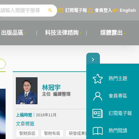
訂閱電子報
會員登入
English
出版品區
科技法律諮詢
媒體露出
熱門主題
林冠宇
主任 編譯整理
會員專區
訂閱電子報
上稿時間：
2018年11月
文章標籤
熱門閱讀
智財訴訟
智財布局
研發成果運用