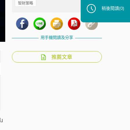
智財策略
稍後閱讀
(0)
用手機閱讀及分享
推薦文章
果」