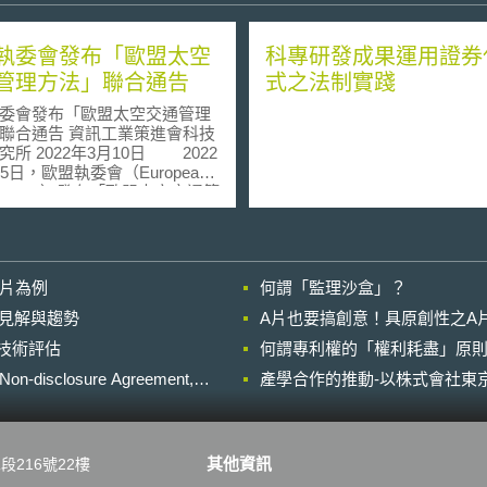
執委會發布「歐盟太空
科專研發成果運用證券
管理方法」聯合通告
式之法制實踐
委會發布「歐盟太空交通管理
 資訊工業策進會科技
 2022年3月10日 2022
5日，歐盟執委會（European
mission）發布「歐盟太空交通管
n EU Approach for Space
ic Management）」聯合通告
nt Communication）。由於可重
之火箭、小型衛星等技術越發
影片為例
何謂「監理沙盒」？
以及私人太空活動發展，地球
之衛星數量呈現指數成長，嚴
的晚近見解與趨勢
A片也要搞創意！具原創性之A
歐盟及其成員國的太空資產韌
進行技術評估
silience）與安全性，亦使太空
何謂專利權的「權利耗盡」原則
Space Traffic
losure Agreement,
產學合作的推動-以株式會社東京
gement, STM）成為具有優先性
安全議題。在此背景下，歐盟
發布聯合通告，希望能確立歐
TM方法。在維護歐盟戰略自主
其他資訊
段216號22樓
業競爭力的同時，提升太空使
安全性（safety and