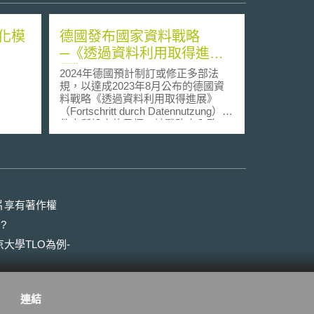
化模
德國發布國家資料戰略
─《透過資料利用取得進
展》
2024年德國預計制訂或修正多部法
規，以達成2023年8月公布的德國資
料戰略《透過資料利用取得進展》
（Fortschritt durch Datennutzung）文
件中所設定的目標。該戰略由內政
部、經濟與氣候行動部、數位與交通
部聯合訂定，規劃德國資料政策與法
規的工作進程，以期打破資料封閉的
現狀、拓展資料應用的範圍。 德國資
料戰略目標與重點摘要如下： 1.更多
的資料： (1)公部門資料：藉由統整跨
片享有著作權
部門的資料增加資料的可近用性，並
?
透過新訂法規提升資料近用機會，包
括《交通資料法》
大學TLO為例-
（Mobilitätsdatengesetz）確保交通資
料的品質和使用規則、《聯邦透明度
法》（Bundestransparenzgesetz）作
為取得政府資料的法源依據、《研究
連結
資料法》（Forschungsdatengesetz）
簡化科研資料的取得，以及為增加健