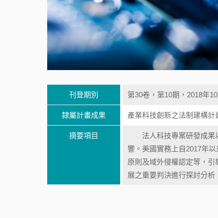
刊登期別
第30卷，第10期，2018年1
隸屬計畫成果
產業科技創新之法制建構計
摘要項目
法人科技專案研發成果以
響。美國實務上自2017
原則及域外侵權認定等，引
展之重要判決進行探討分析