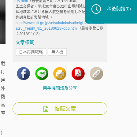
06.html
（最後瀏覽日期︰2018/10/30）
国土交通省，平成30年度CO2排出量削減に資する過
稍後閱讀
(0)
疎地域等における無人航空機を使用した配送実用化推
進調査検証実験地域 ，
http://www.mlit.go.jp/seisakutokatsu/freight/seisakutok
atsu_freight_tk1_20180628kobo.html
（最後瀏覽日期
︰2018/11/12）
文章標籤
日本再興戰略
無人機
行載
向け
交通
用手機閱讀及分享
視外
空機
提高
推薦文章
之空
流）