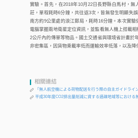
實驗。首先，在2018年10月22日長野縣白馬村，無
莊，單程耗時6分鐘，共往返3次，皆無發生明顯失誤
南方約9公里處的浪江郵局，耗時16分鐘。本次實
電腦掌握兩地衛星定位資訊，並監看無人機上搭載相
2公斤內的傳單等物品。國土交通省與環境省計畫於
非密集區，因貨物乘載率低而運輸效率低落，以及降
相關連結
「無人航空機による荷物配送を行う際の自主ガイドライ
平成30年度CO2排出量削減に資する過疎地域等におけ