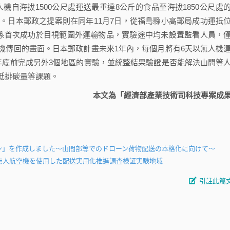
人機自海拔1500公尺處運送最重達8公斤的食品至海拔1850公尺處
。日本郵政之提案則在同年11月7日，從福島縣小高郵局成功運抵
驗係首次成功於目視範圍外運輸物品，實驗途中均未設置監看人員，
機傳回的畫面。日本郵政計畫未來1年內，每個月將有6天以無人機
年底前完成另外3個地區的實驗，並統整結果驗證是否能解決山間等
低排碳量等課題。
本文為「經濟部產業技術司科技專案成
ン」を作成しました～山間部等でのドローン荷物配送の本格化に向けて～
る無人航空機を使用した配送実用化推進調査検証実験地域
引註此篇