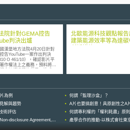
法院針對GEMA控告
北歐能源科技觀點報告
Tube判決出爐
建築能源效率等為達碳
所採措施
漢堡地方法院4月20日針對
A控告YouTube一案作出判決
 310 O 461/10），確認影片平
著作權法上之義務，預料將為
權金協議過程的僵局，造成一
。 本案原告GEMA主張被
uTube應採取措施，阻止其享有
12個影音檔案，繼續透過
Tube平台在德國境內流通。而本
影片為例
何謂「監理沙盒」？
點即在於：對於YouTube平台
友上傳、且涉嫌侵害著作權的
的晚近見解與趨勢
A片也要搞創意！具原創性之A
容，被告移除及防止侵害的責
進行技術評估
圍究竟多大。 本案法院認
何謂專利權的「權利耗盡」原則
被告本身並非將違法內容上傳
losure Agreement,
產學合作的推動-以株式會社東京
人，無法以德國電信服務法
G）第7條規定，課予其侵權行