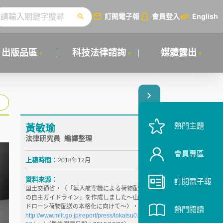
訂閱電子報
會員登入
English
出版品區
科技法律諮詢
媒體露出
熱門主題
黃敏瑜
法律研究員 編譯整理
會員專區
上稿時間：
2018年12月
資料來源：
訂閱電子報
国土交通省，〈「無人航空機による荷物配送を行う際
の自主ガイドライン」を作成しました～山間部等での
ドローン荷物配送の本格化に向けて～〉，
熱門閱讀
http://www.mlit.go.jp/report/press/tokatsu01_hh_0004