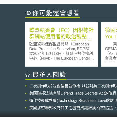
你可能還會想看
歐盟執委會（EC）因根據社
德國
群網站使用者的政治觀點投
You
放精準廣告，遭歐盟資料保
歐盟資料保護監督機關（European
德國
護監督機關（EDPS）訓誡
Data Protection Supervisor, EDPS）
GEM
於2024年12月13日，就歐洲數位權利
（Az.
中心（Noyb - The European Center
台業者
for Digital Rights，下稱noyb）之申訴
兩造授
做成決定，認定歐盟執委會
定影響
（European Commission, EC）於社
告Yo
最多人閱讀
群媒體上依據使用者的政治傾向投放
權利之
精準廣告，違反歐盟機構資料保護規
You
二次創作影片是否侵害著作權-以谷阿莫二次創作
則（Data Protection Regulation for
案的爭
EU institutions, bodies, offices and
上由網
美國聯邦法院有關Defend Trade Secrets Act
agencies, EUDPR），對EC作成訓誡
影片內
處分。 本案背景事實：EC在2023年9
運作技術成熟度(Technology Readiness Level)
任範
月15日至28日間，於社群網站X上投
為，因
美國涉密聯邦政府員工之機密資訊維護-保密協議（Non-disc
放了精準廣告，旨在向公眾傳達EC當
之行為
NDA）之使用
時正在推動的兒少性剝削防治法
（TM