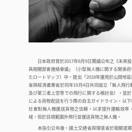
日本政府曾於2017年6月9日閣議公布之《未來投資
具相關部會連絡會議」（小型無人機に関する関係府
たロートマッフ）中，提出「2018年運用於山間地
省與經濟產業省於同年10月4日共同設立「無人飛
及び第三者上空等での飛行に関する検討会），並於2
による荷物配送を行う際の自主ガイドライン，以下
社會對無人機運送貨物之信賴，以求提升運輸效率、
域，但於目視範圍外飛行並運送貨物之無人機。
本指引公布後，國土交通省與環境省於相關提案中