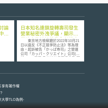
討論
日本知名連鎖旋轉壽司發生
中和
營業秘密外洩爭議，顯示企
業建立及持續推動內部機密
東京地方檢察廳於2022年10月21
資訊管理制度之重要性
日以違反《不正競爭防止法》等為理
由，起訴被告「かっぱ寿司」之營運
公司「カッパ・クリエイト」公司(下
稱Kappa壽司)及其前社長田辺公己(下
稱田辺)等。因本案牽涉上市企業的前
社長，故引起日本社會極大關注，東
京地方法院已於2022年12月22日召開
首次審理庭。 本案被告田辺在
1998年加入「はま寿司(下稱Hama壽
司)」之母公司，並於2014年到2017
片享有著作權
年間擔任Hama壽司董事；嗣後在
?
2020年11月時，轉職至Kappa壽司。
雖然田辺在離職時已簽署保密協議，
大學TLO為例-
但在離職前後數月間，持續透過不正
當方式，取得Hama壽司之食材成本