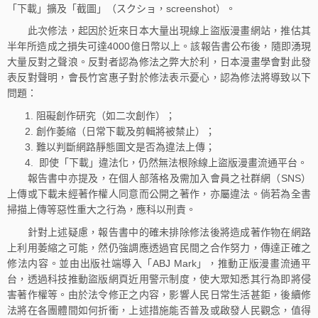
「下載」擴及「截圖」（スクショ，screenshot）。
此次修法，起因於近來日本大量出現線上盜版漫畫網站，推估其
半年所造成之損失可達4000億日幣以上。該報告書公布後，隨即湧現
大量反對之聲浪。反對者認為修法之弊大於利，日本漫畫學會對此發
表反對聲明，會長竹宮惠子對於修法表示憂心，認為修法將導致以下
問題：
阻礙創作研究（如二次創作）；
創作萎縮（日常下載及剪輯將被禁止）；
難以判斷網路靜態圖文是否為違法上傳；
即使「下載」違法化，仍然無法根除線上盜版漫畫流通平台。
報告書中亦提及，在個人部落格及需加入會員之社群網（SNS）
上傳或下載未經著作權人同意而公開之著作，亦屬違法。倘若為全書
掃描上傳等惡性重大之行為，應科以刑責。
針對上述疑慮，報告書中的確未排除修法後將造成著作物在網路
上利用萎縮之可能，然仍強調應透過官民間之合作努力，傳達正確之
修法内容。並由出版社端導入「ABJ Mark」，推動正版漫畫流通平
台，透過科技推動盜版網頁近用警示制度，使大眾知悉其行為即將侵
害著作權等。由於法令修正之内容，影響人民日常生活甚鉅，後續修
法將在各團體間如何折衝，上述措施能否普及或啟發人民觀念，值得