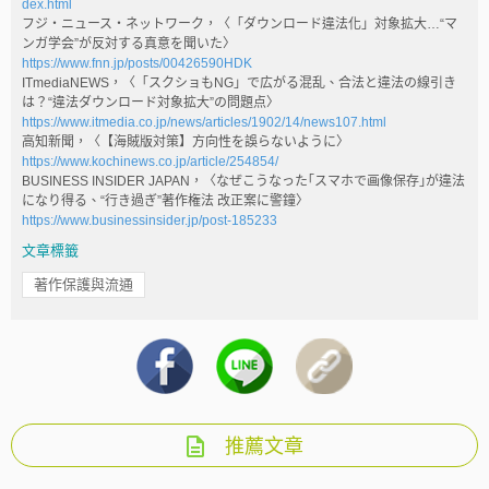
dex.html
フジ・ニュース・ネットワーク，〈「ダウンロード違法化」対象拡大…“マ
ンガ学会”が反対する真意を聞いた〉
https://www.fnn.jp/posts/00426590HDK
ITmediaNEWS，〈「スクショもNG」で広がる混乱、合法と違法の線引き
は？“違法ダウンロード対象拡大”の問題点〉
https://www.itmedia.co.jp/news/articles/1902/14/news107.html
高知新聞，〈【海賊版対策】方向性を誤らないように〉
https://www.kochinews.co.jp/article/254854/
BUSINESS INSIDER JAPAN，〈なぜこうなった｢スマホで画像保存｣が違法
になり得る、“行き過ぎ”著作権法 改正案に警鐘〉
https://www.businessinsider.jp/post-185233
文章標籤
著作保護與流通
推薦文章