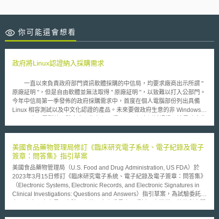
你可能還會想看
政府將Linux認證納入採購需求
一直以來負責政府部門資訊軟體採購的中信局，均要求廠商出示所謂 "
原廠証明 "，但是自由軟體並無法取得 " 原廠証明 "，以致難以打入公部門。
今年中信局第一季發佈的政府採購需求中，首度在個人電腦部份列出具備
Linux 相容測試以及中文化認證的產品。未來要做政府生意的非 Windows-
based 桌面電腦軟硬體廠商，都必須取得 Linux 相容測試認證。這是政府為
了擴大 Linux 軟硬體使用而推動 Linux 相容測試，第一次明文要求， Linux-
based PC 必須要具備 Linux 相容性認證。Linux 相容認證列入 IT 產品採購
規格中，將因政府需求的驅動而有助於刺激國內廠商參與測試、取得認證的
美國食品藥物管理局修訂《臨床研究電子系統、電子紀錄及電子
意願，使推動 Linux 的力量更為聚焦。 眾多 Linux 版本 OS、應用彼此
簽章：問答集》指引草案
相容、以及中文化不足，是國內企業使用與佈署特別是 Linux 桌面軟體造成
美國食品藥物管理局（U.S. Food and Drug Administration, US FDA）於
障礙。三年前工業局推動成立 Linux 相容測試中心，希望能降低 Linux 版本
2023年3月15日修訂《臨床研究電子系統、電子紀錄及電子簽章：問答集》
相容性問題，並在今年開始推動中文化認證。 過去 Linux 相容測試免
（Electronic Systems, Electronic Records, and Electronic Signatures in
費提供廠商產品測試服務，並沒有於政府需求銜接，導致在促進 Linux 產品
Clinical Investigations: Questions and Answers）指引草案，為試驗委託
取得認證過於發散，此次中信局僅在個人電腦部份列出需求，也有助於收斂
者、臨床研究人員、人體研究倫理審查委員會、受託研究機構及其他利害關
投測產品種類。 Linux 相容測試中心，也將在本月頒發第一批「 Linux 軟硬
係人統整電子系統、電子紀錄及電子簽章常見問答，供食品、醫療產品、菸
體相容性基本驗證規範」及「基本中文化實用性驗證」的產品。 Linux