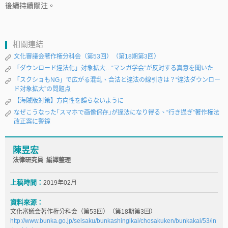
後續持續關注。
相關連結
文化審議会著作権分科会（第53回）（第18期第3回）
「ダウンロード違法化」対象拡大…“マンガ学会”が反対する真意を聞いた
「スクショもNG」で広がる混乱、合法と違法の線引きは？“違法ダウンロー
ド対象拡大”の問題点
【海賊版対策】方向性を誤らないように
なぜこうなった｢スマホで画像保存｣が違法になり得る、“行き過ぎ”著作権法
改正案に警鐘
陳昱宏
法律研究員 編譯整理
上稿時間：
2019年02月
資料來源：
文化審議会著作権分科会（第53回）（第18期第3回）
http://www.bunka.go.jp/seisaku/bunkashingikai/chosakuken/bunkakai/53/in