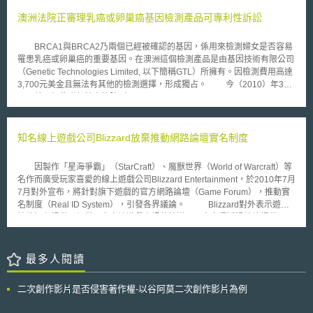
草製品及動物新藥臨床研究參考。 本指引草案修訂2017年6月21日所發布
相容測試中心交由台北市電腦公會（TCA）負責的 Linux 促進會執行
的《21 CFR part 11臨床研究使用電子紀錄及電子簽章—問答集》（Use of
澳洲法院正審理乳癌或卵巢癌基因檢測產品可專利性訴訟
Electronic Records and Electronic Signatures in Clinical Investigations
Under 21 Part 11-Questions and Answers），並將於本指引最終版確定
BRCA1與BRCA2乃兩個已經被確認的基因，係用來檢測婦女是否容易
後，取代2007年5月10日所發布的《臨床研究使用電腦系統》指引
罹患乳癌或卵巢癌的重要基因。在澳洲這個檢測產品是由基因技術有限公司
（Computerized Systems Used in Clinical Investigations）。US FDA認為
（Genetic Technologies Limited, 以下簡稱GTL）所擁有。因檢測費用高達
電子系統、電子紀錄及電子簽章是可信且可靠的，並且通常可等同於紙本紀
3,700元美金且無法有其他的檢測選擇，形成獨占。 今（2010）年3
錄及手寫簽名的方式。 本指引修正重點如下： 一、新增電子系統驗證的風
月，美國紐約聯邦地方法院（United States District Court Southern District
險基礎方法，以確保臨床研究建立、修改、維護、歸檔、檢索、傳輸電子資
of New York）認為BRCA1與BRCA2等人類基因乃如同血液、空氣或水的
料及紀錄的真實性、完整性及機密性。 二、統整試驗委託者與資訊科技服
結構，屬於自然的產物，不具有可專利性，系爭專利阻礙了乳癌與卵巢癌相
務供應商合作應注意事項，以確保電子紀錄符合監管要求。 三、新增數位
關研究與創新，並限制檢測的選擇性，因而作出BRCA1與BRCA2基因不具
知名線上遊戲公司Blizzard放棄推動網路論壇實名制度
健康科技（digital health technology, DHT）定義及使用DHT考量重點。 關
可專利性之判決。 受到美國判決之影響，今（2010）年6月澳洲的癌症
於臨床研究使用DHT，亦可參考2021年12月23日所公布的《透過數位健康
之聲消費者團體（Cancer Voices），及一名患有乳癌的婦女同向雪梨聯邦
科技擷取臨床研究遠端資料》（Digital Health Technologies for Remote
因製作「星海爭霸」（StarCraft）、魔獸世界（World of Warcraft）等
法院（Australian Federal Court in Sydney）提起訴訟，希望免除GTL對於
Data Acquisition in Clinical Investigations）指引草案。該指引草案針對
名作而廣受玩家喜愛的線上遊戲公司Blizzard Entertainment，於2010年7月
檢測乳癌與卵巢癌產品的獨占權利。主要理由包括，對人類的一部分（基
DHT的選擇、驗證、應用、訓練及風險提供相關建議。於臨床研究使用電子
7月對外宣布，將針對旗下遊戲的官方網路論壇（Game Forum），推動實
因）給予專利，不但阻礙了後續研究，也會阻礙乳癌與卵巢癌治療方法的研
系統、電子紀錄及電子簽章已為國際趨勢，對於各國相關規範值得持續關
名制度（Real ID System），引發各界議論。 Blizzard對外表示遊戲
發，更提高許多病患接受此檢測的障礙。固然專利權人得維持高檢測費用，
注。 本文同步刊載於stli生醫未來式網站（https://www.biotechlaw.org.tw）
論壇旨在提供一個供玩家交流遊戲資訊的管道，玩家亦得透過論壇提供
但有別於傳統工程或技術上的專利，生物技術專利也含有高度追求人類健康
Blizzard改進遊戲內容的建議或發表其他意見。然而，部分使用者卻肆意透
之公共利益，因此握有生物技術專利者，實不應利用獨占地位阻礙的人類健
過論壇散布人身攻擊言論，或從事其他不法行為。Blizzard希望透過推動論
康的維持與追求，阻礙醫療或治療方式的研究。 過去澳洲專利局認為
壇實名制度，約束人們透過論壇發表攻擊性言論的現象。然而，論壇實名制
最多人閱讀
自自然產物分離的基因或物質是具有可專利性的，此案若勝訴，澳洲專利局
度訊息公布未久，Blizzard旋即收到眾多玩家的抗議信件。為平息反彈聲
將調整原先承認自自然產物分離的基因或物質，具可專利性之見解，所以該
浪，Blizzard共同創辦人兼執行長Mike Morhaime於7月9日於官方論壇發表
案的後續發展值得我們關注。
二次創作影片是否侵害著作權-以谷阿莫二次創作影片為例
聲明，宣布Blizzard將不會實施論壇實名制，為整起事件劃下句點。
相較於Blizzard放棄推動遊戲論壇實名制度，中國大陸文化部於2010年6月