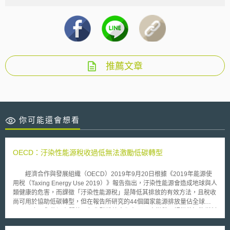
推薦文章
你可能還會想看
OECD：汙染性能源稅收過低無法激勵低碳轉型
經濟合作與發展組織（OECD）2019年9月20日根據《2019年能源使
用稅（Taxing Energy Use 2019）》報告指出，汙染性能源會造成地球與人
類健康的危害，而課徵「汙染性能源稅」是降低其排放的有效方法，且稅收
尚可用於協助低碳轉型，但在報告所研究的44個國家能源排放量佔全球
80%以上，與能源有關的二氧化碳排放中卻有70%未徵稅，課徵的汙染燃料
稅過低，無法促使其改用較為清潔的能源（cleaner energy），而無法鼓勵
低碳能源轉型。 能源稅中，道路燃料稅相對較高，但無法反映其造成