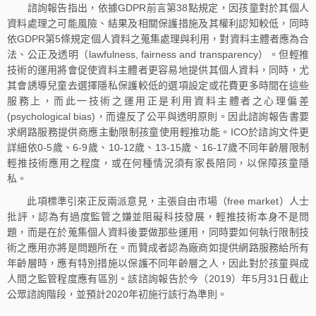
諮詢報告指出，依據GDPR前言第38點規定，因孩童對於其個人
資料處理之可能風險、結果及相關保護措施及其權利認知較低，同時
依GDPR第5條規定個人資料之蒐集處理與利用，對資料主體者應為合
法、公正及透明（lawfulness, fairness and transparency）。但輕推
技術的運用將會促使資料主體者更容易地提供其個人資料，同時，尤
其會誘導兒童去選擇隱私保護較低的選項設定或花費更多時間在這些
服務上，而此一技術之運用正是利用資料主體者之心理偏差
(psychological bias)，而違反了公平與透明原則。因此諮詢報告書要
求網路服務提供商應主動限制孩童使用輕推功能。ICO於諮詢文件更
詳細依0-5歲、6-9歲、10-12歲、13-15歲、16-17歲不同年齡層限制
輕推技術應用之程度，或在何種情況須有家長陪同，以保障孩童隱
私。
此項標準引來正反兩派意見，主張自由市場（free market）人士
批評，認為有過度監管之嫌並阻礙科技發展，輕推技術本身不是問
題，而是在於蒐集個人資料後要做那些運用，同時要如何執行限制技
術之應用亦將是問題所在。而贊成者認為廠商如提供網路服務給所有
年齡層時，應有特別措施以保護不同年齡層之人，因此對於孩童與成
人間之監管程度應有區別。該諮詢報告於今（2019）年5月31日截止
公眾諮詢階段，並預計2020年初施行該行為準則。