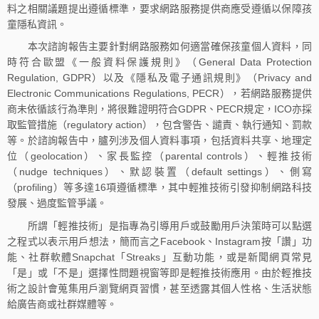
料之相關議題提出遵循標準，要求網路服務提供商應受遵循以保障孩
童隱私資訊。
本次諮詢報告主要針對網路服務如何適當確保孩童個人資料，同
時符合歐盟《一般資料保護規則》（General Data Protection
Regulation, GDPR）以及《隱私及電子通訊規則》（Privacy and
Electronic Communications Regulations, PECR），若網路服務提供
商未依循該行為準則，將很難證明符合GDPR、PECR規定，ICO亦採
取監管措施（regulatory action），包含警告、譴責、執行通知、罰款
等。於諮詢報告中，臚列涉及個人資料事項，包括資料共享、地理定
位（geolocation）、家長監控（parental controls）、輕推技術
（nudge techniques）、默認裝置（default settings）、側寫
（profiling）等多達16項遵循標準，其中輕推技術引發抑制網路科技
發展、過度監管爭議。
所謂「輕推技術」是指專為引導用戶或鼓勵用戶決策時可以點選
之程式以表示用戶想法，簡而言之Facebook、Instagram按「讚」功
能、社群軟體Snapchat「Streaks」互動功能，或是新聞網頁常見
「是」或「不是」選擇性問題視窗等即是輕推技術應用。由於輕推技
術之設計會蒐集用戶瀏覽網頁習慣，甚至透露其個人性格、生活狀態
給廣告商或社群媒體等。