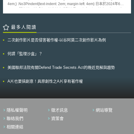
information and protection for consumers），宣示推動「Midata計畫」，
4em;} .No3Pindent{text-indent: 2em; margin-left: 4em} 日本於2024年6月
作為提昇資訊力量（power of information）重要策略。為積極推動，
21日內閣決議更新「實現數位社會重點計畫」（デジタル社会の実現に向け
「Midata計畫」，並協助產業界能有更詳細遵循指引，於2012年7月公告
た重点計画），作為日本最新數位與資料治理革新之上位政策，以達成實現
「Midata政府產業諮詢報告」（midata: government response to the 2012
Society5.0以及整合並協調各機關數位政策之目標，力求克服日本近年面臨
consultation），同年12月出版「Midata隱私影響評估報告」 （midata:
人口減少、勞動力不足、產業競爭力下降、災害風險等之課題。 「實現數
最多人閱讀
privacy impact assessment report）。 為配合上述政策施行，由產業
位社會重點計畫」自2021年發布第一版起，即以六項願景整合相關政策，
界、組織、政府機構所共同組成的「Midata創新實驗計畫平台」（midata
分別為： 1. 數位化實現成長：數位轉型推動整體社會的生產力與競爭力；
innovation lab），已開始展開運作。此平台認為，近來越來越多實務情形
二次創作影片是否侵害著作權-以谷阿莫二次創作影片為例
2. 重要領域數位化：資料串連推動醫療、教育、防災、兒童等領域的安全發
證明，個人資料對於企業而言已被視為日漸重要的資產，並且未來將成為提
展； 3. 數位化實現區域振興：數位工具活化各區域特色； 4. 沒有人落後的
供更個人化、多元化之產品服務之重要基礎。倘若能在確保消費者個人資料
數位社會：使所有人都可以體驗數位化服務； 5. 開發與保護數位人力：建
何謂「監理沙盒」？
相關權利之前提下，促成產業界積極投入發展，以「我的資料（Midata）創
立持續培養數位人力的社會； 6. 推動國際資料流通：實現資料可信任的跨
新實驗計畫」為運作平台，對於企業所持有個人資料，兼顧企業與消費者原
國自由流通。 2024年「實現數位社會重點計畫」以六項願景分述各機關計
則共同獲益，將可因應趨勢取得商業先機。 以英國商務創新技術部規
美國聯邦法院有關Defend Trade Secrets Act的晚近見解與趨勢
劃推動的320個相關政策，如有醫院急救時共享醫療資訊、電子母子健康手
劃政策，前期試行推動先以「核心產業」（core sectors）（金融產業、電
冊、兒童資料串接、減少長者數位障礙、女性數位人才培育，以及推動資料
信產業、能源產業）為導入適用，待實施具一定成效後，將延伸推廣至其他
可信任自由流通（Data Free Flow with Trust）等。 此外，本次更新之計畫
A片也要搞創意！具原創性之A片享有著作權
產業領域（non-core sectors），而後也將由現行初期以產業自律性參與計
新增「業務、系統、制度三位一體」作為推動架構。其中業務指結合資料與
畫模式，進展至以法令規範強制實施的階段。
數位應用的行政服務；系統則是指適合於業務運作的軟、硬體；制度則指透
過包含資料標準、指引或法令等方式形成之規範。日本藉此推動架構評估資
料與數位之政策從起草、規劃到執行等階段中業務、系統與制度之間的協調
性，為政策的制定者、使用者提供便利與高品質的數位體驗。 由2024年實
隱私權聲明
徵才訊息
網站導覽
現數位社會重點計畫的更新可知，日本強調在數位轉型階段中社會整體革新
的企圖，加強政策在業務、系統、制度三個層面的一致性，以在邁向數位社
聯絡我們
資策會
會的同時克服社會轉型的挑戰。
相關連結