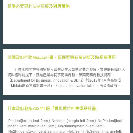
環境損害的成本；煤炭稅在多數國家中幾乎為零，但煤炭的碳排放幾乎佔了
標準必要專利法制發展及對應策略
能源碳排放的一半；天然氣是較為潔淨的能源，其稅收通常較高。在非道路
的能源碳排放中，有97%被徵稅，但44個國家中只有4個國家（丹麥、荷
蘭、挪威、瑞士）的徵稅在每噸30歐元以上，遠低於環境損害的程度，近年
來甚至有國家降低能源稅。 該報告表示，改善稅收政策、為低碳技術
提供公平的機會，將有助於將投資轉向更環保的選擇，且額外的稅收可用於
社會目的，例如降低所得稅、增加基礎設施或醫療健保支出，OECD未來將
衡量減排與其他社會目標（如健康與工作），採取有效的激勵措施減少碳排
放，並呼籲各國政府應正視此一問題。
英國政府推動Midata計畫，促進智慧商業創新及跨產業應用
近來國際間許多國家投入智慧商業及智慧消費之發展，為兼顧保障個人
資料權利前提下，鼓勵產業界從事商業創新，英國商務創新技術部
（Department for Business, Innovation & Skills）於2013年7月宣布促成
「Midata創新實驗計畫平台」（midata innovation lab），由英國政府、企
業界、消費者團體、監管機構和貿易機構共同組成，此為示範性自律性組
織，參與之業者/機構於應消費者要求（consumer’s request）情形下，將所
擁有消費者資料，特別是交易資料（transaction data），以電子形式及機
器易讀取形式（electronic, machine readable format）對「我的資料」
日本政府發布2024年版「實現數位社會重點計畫」
（Midata）體系公開（release）；並且，將可更便利消費者利用這些資料
瞭解自己的消費行為，在購買產品和服務時可以做出更為明智的選擇。
.Pindent{text-indent: 2em;} .Noindent{margin-left: 2em;} .NoPindent{text-
英國商務創新技術部係於2011年4月，開始提出所謂「Midata計畫」：
indent: 2em; margin-left: 2em;} .No2indent{margin-left: 3em;}
於「更好選擇；更好交易環境；提昇消費者權力」政策（Providing better
.No2Pindent{text-indent: 2em; margin-left: 3em} .No3indent{margin-left: