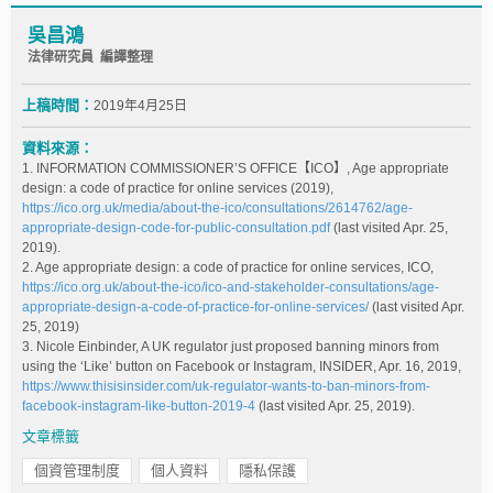
吳昌鴻
法律研究員 編譯整理
上稿時間：
2019年4月25日
資料來源：
1. INFORMATION COMMISSIONER’S OFFICE【ICO】, Age appropriate
design: a code of practice for online services (2019),
https://ico.org.uk/media/about-the-ico/consultations/2614762/age-
appropriate-design-code-for-public-consultation.pdf
(last visited Apr. 25,
2019).
2. Age appropriate design: a code of practice for online services, ICO,
https://ico.org.uk/about-the-ico/ico-and-stakeholder-consultations/age-
appropriate-design-a-code-of-practice-for-online-services/
(last visited Apr.
25, 2019)
3. Nicole Einbinder, A UK regulator just proposed banning minors from
using the ‘Like’ button on Facebook or Instagram, INSIDER, Apr. 16, 2019,
https://www.thisisinsider.com/uk-regulator-wants-to-ban-minors-from-
facebook-instagram-like-button-2019-4
(last visited Apr. 25, 2019).
文章標籤
個資管理制度
個人資料
隱私保護