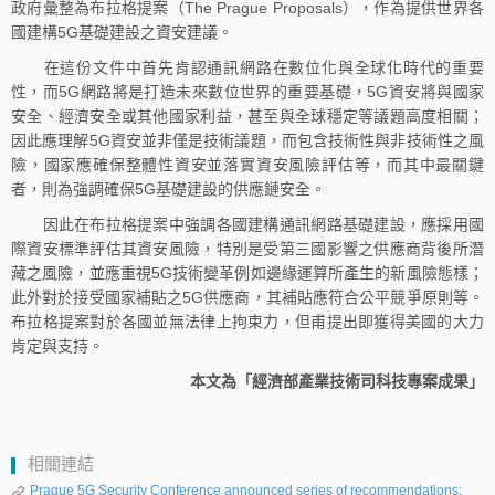
政府彙整為布拉格提案（The Prague Proposals），作為提供世界各
國建構5G基礎建設之資安建議。
在這份文件中首先肯認通訊網路在數位化與全球化時代的重要
性，而5G網路將是打造未來數位世界的重要基礎，5G資安將與國家
安全、經濟安全或其他國家利益，甚至與全球穩定等議題高度相關；
因此應理解5G資安並非僅是技術議題，而包含技術性與非技術性之風
險，國家應確保整體性資安並落實資安風險評估等，而其中最關鍵
者，則為強調確保5G基礎建設的供應鏈安全。
因此在布拉格提案中強調各國建構通訊網路基礎建設，應採用國
際資安標準評估其資安風險，特別是受第三國影響之供應商背後所潛
藏之風險，並應重視5G技術變革例如邊緣運算所產生的新風險態樣；
此外對於接受國家補貼之5G供應商，其補貼應符合公平競爭原則等。
布拉格提案對於各國並無法律上拘束力，但甫提出即獲得美國的大力
肯定與支持。
本文為「經濟部產業技術司科技專案成果」
相關連結
Prague 5G Security Conference announced series of recommendations: