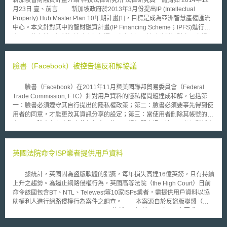
新加坡智財融資計畫介紹 科技法律研究所 法律研究員 羅育如 2014年12
則即可能失去網域使用權。不符合現行規範者，得以兩種方式調整：(1)出
月23日 壹、前言 新加坡政府於2013年3月份提出IP (Intellectual
具證明其非依據註冊商標註冊網域名，或(2)於澳洲申請註冊商標，使網域
Property) Hub Master Plan 10年期計畫[1]，目標是成為亞洲智慧產權匯流
名稱與商標名同一。 澳洲域名註冊新規定，有相當程度可阻止域名搶
中心。本文針對其中的智財融資計畫(IP Financing Scheme；IPFS)進行觀
註者侵害品牌商標權。建議預計前往澳洲發展之品牌企業，可事前布局域名
察，目的在於了解新加坡政府如何運用政府資源，協助建構智財交易市場。
及商標權；特別是可事先申請註冊商標，如此亦可有權申請同於商標名之網
貳、重點說明 新加坡政府2014年4月18日公布總值為1億新元(約24億
域名稱，穩固品牌對外識別的一致性。
新台幣)的智財權融資計畫，以協助新加坡本地的企業通過所持有的智財權
獲得銀行的融資。 根據這項計畫，新加坡智財局將委託新加坡三家智
臉書（Facebook）被控告違反和解協議
財鑑價機構，為那些擁有智財權的企業進行鑑價，而相關企業則可以智財權
為抵押，向參與本計畫的三家當地銀行—星展銀行(DBS Bank Ltd)、華僑銀
臉書（Facebook）在2011年11月與美國聯邦貿易委員會（Federal
行(Oversea-Chinese Banking Corporation (OCBC) Ltd)和大華銀行(United
Trade Commission, FTC）針對用戶資料的隱私權問題達成和解，包括第
Overseas Bank (UOB) Ltd)申請企業貸款，用以擴展企業業務。 而新
一：臉書必須遵守其自行提出的隱私權政策；第二：臉書必須要事先得到使
加坡智財局將依據不同企業貸款的申請情況，以計畫經費承擔部分違約風
用者的同意，才能更改其資訊分享的設定；第三：當使用者刪除其帳號的三
險，對於企業的智財資產融資負擔連帶責任(the Government partially
十天內，臉書必須實際上使任何人不能再取得相關資訊；第四：必須對新產
underwrites the value of IP used as collateral)。須強調的是，該項計畫的
品或服務建立並維護其隱私權保障的計畫；第五：在未來二十年內，臉書必
申請資格需符合兩個標準：1.必須是新加坡企業；2.擔保品必須包含已獲證
須由獨立的第三人稽查其隱私政策，以維護使用者的資訊隱私保護。
的專利。其餘具體推動作法，介紹如下： 一、申請流程 智財權融資計
但是公益團體電子隱私資訊中心（Electronic Privacy Information Center,
英國法院命令ISP業者提供用戶資料
畫的申請流程分為三個步驟[2]，首先必須向任選三家融資銀行的其中一家提
EPIC）最近指控臉書的Timeline功能違反和解協議的第二條。在EPIC的指
出初步評估申請。接著則從三家合格之專門鑑價服務公司中，挑選適合的IP
控中表示：臉書必須要事先得到使用者的同意，才能更改其資訊分享的設
鑑價師，針對要作為擔保品的已獲證專利，進行價值評估。最後，該申請企
據統計，英國因為盜版軟體的猖獗，每年損失高達16億英鎊，且有持續
定。而Timeline的功能在2011年12月6日上線後，完全改變了使用者揭露其
業再將專業鑑價報告以及融資申請書，提交給融資銀行作審查。 二、合格
上升之趨勢。為遏止網路侵權行為，英國高等法院（the High Court）日前
資訊的方式，強化使用者張貼的重要事件，並回溯資料至該使用者第一次登
之專業鑑價機構 如欲成為融資銀行可接受之合格智財權鑑價服務公
命令該國包含BT、NTL、Telewest等10家ISPs業者，需提供用戶資料以協
入臉書時（甚至更早至第一次輸入相關資料時）。雖然臉書提供七天時間給
司，必須通過新加坡智財局的評選機制，參加評選的公司必須符合以下四個
助權利人進行網路侵權行為案件之調查。 本案源自於反盜版聯盟（
使用者可以編輯Timeline，刪除不希望公開的照片或貼文，但幾乎沒有人知
條件： 1.在專利鑑價領域至少五年經驗。 2.過去曾替營業額500萬新元(約
Federation Against Software Theft，簡稱Fast）於2005年1月之要求。
道。EPIC因而要求FTC介入調查。
一億兩千萬台幣)的企業進行過智財鑑價。 3.曾經評鑑過至少100萬新元(約
FAST經過長達一年之調查，鎖定了150個利用P2P軟體非法進行資料分享之