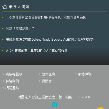
2400萬台幣)智財價值的案件。 4.每年的營業額最少為100萬新元(約2400萬
個人，為進一步取得渠等之個人資料，Fast於日前請求英國法院，命令各該
台幣)。 目前通過評選之合格鑑價服務公司包括American Appraisal
業者交出相關侵權者之資料。高等法院根據資料保護法（Data Protection
最多人閱讀
Singapore Pte Ltd(地點在新加坡)、Consor Intellectual Asset
Act）之規定，同意Fast之請求，下令ISPs業者必須在兩個禮拜內提供侵權
Management(地點在美國)以及Deloitte & Touche Financial Advisory
行為人之姓名、地址與其他個人詳細資料，以利Fast會同警察及檢察官進一
二次創作影片是否侵害著作權-以谷阿莫二次創作影片為例
Services Pte Ltd(地點在新加坡)。換言之，除上述三家公司外，融資銀行將
步調查侵權情形並提起告訴。 目前軟體業者對於網路盜版軟體之處理
不接受其他公司提供之智財權鑑價報告。 三、智財鑑價費用補助 新加
方式，大多是透過『通知即取下』（ Notice and Take-down）程序，要求
坡智財局會補助欲申請智財權融資計畫之企業智財鑑價費用，但前提條件
網站業者協助，將侵權軟體刪除或移除連結，但遭取下之連結，隨時有可能
何謂「監理沙盒」？
是，申請企業必須獲得通過融資審查，並提取100%獲准貸款之後，政府才
在其他網站上再次被公布，並無法真正解決侵權行為之問題。唯有直接將侵
會補助智財鑑價費用，而補助費用計算方式有三種選擇，政府從中選擇較低
權者繩之以法，始可能達到嚇阻之效果。但權利人卻往往礙於難以取得侵權
美國聯邦法院有關Defend Trade Secrets Act的晚近見解與趨勢
金額作為補助費用，包括： 1.50%智財鑑價費用。 2.該項智財價值2%。 3.
者之真實姓名與聯絡方式，而無法對侵權者有效提起民刑事訴訟以維護其權
新幣2.5萬(約60萬台幣)。 參、事件評析 一般而言，銀行不接受智財資
利。Fast表示，此次行動只是其策略的第一步，最終希望能達到在發現網路
產作為企業融資的擔保品，因為智財資產無明確的交易以及流通市場，當企
侵權行為發生之當下，便能立即要求ISPs業者提供該侵權行為者之資料。
A片也要搞創意！具原創性之A片享有著作權
業無法依約償還貸款時，銀行無法買賣智財擔保品，取回資金。 為了
若侵權行為罪名成立，這些透過 P2P 軟體進行網路侵權行為者將可能
解決這個根本性的問題，新加坡政府透過智財融資計畫，直接提供資金挹
被處以 2 年以下有期徒刑或無上限之罰金。
注，協助銀行承擔智財融資風險，使企業可透過智財資產實質的取得資金，
一方面讓企業更加願意投注智財相關費用，因為智財產出除了可用於內部製
造與創新之外，還可以成為融資擔保品，協助企業取得資金。另一方面則可
隱私權聲明
徵才訊息
網站導覽
活絡智財交易市場，因為雖然政府承擔部份銀行風險，但智財交易市場還是
會因為有需求而慢慢浮現。 [1] IP STEERING COMMITTEE, Intellectual
聯絡我們
資策會
Property (IP) Hub Master Plan─Developing Singapore as a Global IP
相關連結
Hub in Asia (2013)
http://www.ipos.gov.sg/Portals/0/Press%20Release/IP%20HUB%20M
後瀏覽日2014/10/15) [2] Intellectual Property Financing Scheme,
財團法人資訊工業策進會 統一編號：05076416
ipos.gov,
http://www.ipos.gov.sg/IPforYou/IPforBusinesses/IPFinancingScheme.aspx(las