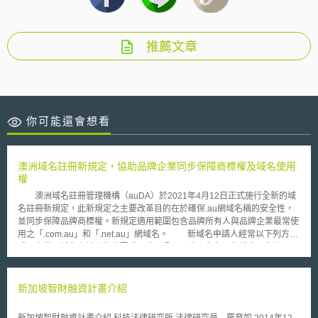
推薦文章
你可能還會想看
澳洲域名註冊新規定，協助品牌企業同步保障商標權及域名使用
權
澳洲域名註冊管理機構（auDA）於2021年4月12日正式施行全新的域
名註冊新規定，此新規定之主要改革目的在於確保.au網域名稱的安全性，
並同步保障品牌商標權。新規定適用範圍包含品牌所有人與品牌企業最常使
用之「.com.au」和「.net.au」網域名。 新域名申請人經常以下列方
式，來滿足域名申請資格的要求：澳洲公民、澳洲永久居住權人；依據
2001年澳洲公司法所合法註冊的本土公司；澳洲商標權所有權人或商標申
請人等。若以澳洲商標權作為域名申請資格者，其域名必須與其澳洲註冊商
標名稱相同（在規定修正前，僅要求網域名與商標註冊名稱一定程度的密切
新加坡智財融資計畫介紹
關聯），但不包括標點符號和諸如a、the、of或＆等類似用語或符號。
如現有已經註冊「.com.au」或「.net.au」域名者，同樣須遵守新規則，否