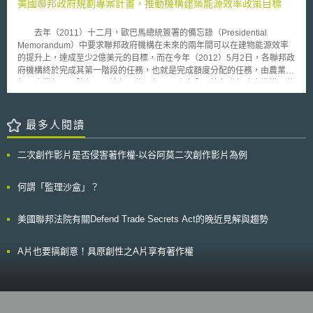
服務業者擁有龐大的儲存設備，並提供有限上傳檔案空間、檔案寄存時間及
美國聯邦政府規劃專案計畫，推動機構建築能源效率政策目標
下載速度之免費服務，為雲端服務之一種形式，其主要收入是廣告或用戶付
費，以維持營運。跟BitTorrent不同的是，cyberlocker無需下載任何軟體即
去年（2011）十二月，歐巴馬總統簽署的備忘錄（Presidential
可資訊共享，用戶只要上cyberlocker網站即可直接觀賞影片或電視節目。
Memorandum）中要求聯邦政府機構在未來的兩年間可以在建物能源效率
MPAA在聲明中表示，Hotfile以支付費用之獎勵方式，鼓勵其會員上傳
的提升上，達成至少2億美元的目標，而在今年（2012）5月2日，各聯邦政
並散布受著作權保護之最熱門的電影或電視節目到Hotfile網站，任何人均可
府機構終於完成其第一階段的任務，也就是完成額度分配的任務，由農業
透過網路連結，到Hotfile網站下載受著作權保護之電影或電視節目。Hotfile
部、商業部、國防部、司法部、能源部、國土安全局等各聯邦政府機構，共
並向下載該電影或電視節目之會員收取費用，卻未向所上述電影公司支付任
同參與並完成這2億目標額的分配。 在能源效率的提升計畫中，各機構
何費用。原告（電影公司）因此對被告Hotfile訴請損害賠償及禁制令。
預計簽訂總共約21億的成效式合約（performance-based contract），用以
Hotfile提供上傳空間的網站用戶和流量近幾個月迅速增加，但該網站是否會
支付其改善能源效率上所需的經費，其中已完成超過1億美元節能績效保證
最多人閱讀
因為原告（電影公司）向法院訴請損賠及禁制令，而支付巨額賠款或停止網
契約（Energy Savings Performance Contracts ，ESPCs) 和節能服務契約
路服務，則需視該案訴訟之發展情況。
（Utility Energy Savings Contracts ，UESCs)的簽訂，另外還有約12億美
二次創作影片是否侵害著作權-以谷阿莫二次創作影片為例
元的項目正在開發中，預計於2013年前完成所有21億美元契約的簽訂，以
呼應總統要求強力發展能源效率氣勢。 節能績效保證契約是與
ESCO（energy service company）簽訂的一種合約，合約中，聯邦政府不
何謂「監理沙盒」？
需要國會事先撥款支付資金成本予ESCO，而是由ESCO在經過諮詢後，擬
定符合聯邦機構需求的節約能源計畫，並支付所需的資金支出，但是ESCO
美國聯邦法院有關Defend Trade Secrets Act的晚近見解與趨勢
將會保證計畫中所節省下來的能源支出，足以支付契約期間內的支出並取得
獲利為報酬，契約期間最長可達25年；節能服務契約則是供電業者提供更有
效率的供電方式，並由業者編列資金來支付計畫的資金支出，而業者將會由
A片也要搞創意！具原創性之A片享有著作權
契約期間內所節省來的電費獲得回報。 同時，在這些聯邦政府機構聯
合領導下，60個主要企業的CEO、大學、市長和勞工領袖等皆代表不同單
位，共同做出改善估計約1.6億平方英尺商業建物的能源效率，例如一些大
型賣場正著手於改善他們的照明設備以及為他們的冷凍設備裝上門，一些醫
院以及大學也意識到能源效率的改善將會為他們節省大筆的支出並且為病患