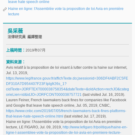
leave hate speech online
Haine en ligne: l'Assemblée vote la proposition de loi Avia en première
lecture
吳采薇
法律研究員 編譯整理
上稿時間：
2019年07月
資料來源：
Avis relatif à la proposition de loi visant à lutter contre la haine sur internet,
Jul. 13, 2019,
https://www.legifrance.gouv.fr/affichTexte.do;jsessionid=306DF4ABF2C5FE
DF310A7D954407F23F.tplgfr26s_1?
cidTexte=JORFTEXT000038758354&dateTexte=&oldAction=rechJO&categ
orieLien=id&idJO=JORFCONT000038757721
(last visited Jul. 16, 2019).
Lauren Feiner, French lawmakers back fines for companies like Facebook
and Google that leave hate speech online, Jul. 05, 2019, CNBC,
https://www.cnbc.com/2019/07/05/french-lawmakers-back-fines-platforms-
that-leave-hate-speech-online.html
(last visited Jul. 17, 2019).
Haine en ligne: l'Assemblée vote la proposition de loi Avia en première
lecture, LE FIGARO, Jul. 09, 2019,
http://www.lefigaro.fr/politique/haine-en-
ligne-l-assemblee-vote-la-proposition-de-loi-avia-en-premiere-lecture-