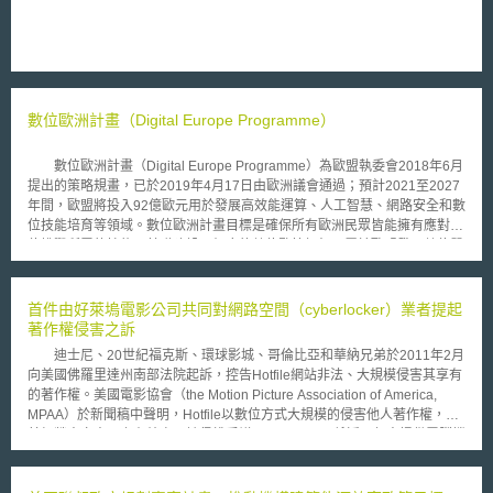
數位歐洲計畫（Digital Europe Programme）
數位歐洲計畫（Digital Europe Programme）為歐盟執委會2018年6月
提出的策略規畫，已於2019年4月17日由歐洲議會通過；預計2021至2027
年間，歐盟將投入92億歐元用於發展高效能運算、人工智慧、網路安全和數
位技能培育等領域。數位歐洲計畫目標是確保所有歐洲民眾皆能擁有應對數
位挑戰所需的技能、基礎建設及相應的數位監管框架，屬於歐盟發展數位單
一市場政策的一部分，預估將創造400萬個就業機會、推動4150億歐元的經
濟成長，提升歐盟整體國際競爭力。歐盟為關鍵數位技術提供92億歐元科技
預算分配： （1）27億歐元用於高效能運算（預計在2022至2023年建立高
首件由好萊塢電影公司共同對網路空間（cyberlocker）業者提起
效能運算及數據處理能力，2026至2027年將技術導入高階設施設備）。
著作權侵害之訴
（2）25億歐元投入人工智慧（支持企業及公部門使用AI、建立安全便利且
迪士尼、20世紀福克斯、環球影城、哥倫比亞和華納兄弟於2011年2月
能儲存大量數據的運算系統、鼓勵會員國相互合作進行AI測試）。 （3）20
向美國佛羅里達州南部法院起訴，控告Hotfile網站非法、大規模侵害其享有
億歐元用於網路安全技術（採購先進網路安全設備及數位基礎設施、拓展網
的著作權。美國電影協會（the Motion Picture Association of America,
路安全知識與技能、優化歐盟整體網路安全系統）。 （4）7億歐元投入數
MPAA）於新聞稿中聲明，Hotfile以數位方式大規模的侵害他人著作權，而
位技能培育（加強中小企業短期數位培訓課程、IT專業人員長期訓練、青年
其經營人亦未馬上有效處理該侵權爭議。 Hotfile係近二年來提供電腦檔
企業家培訓）。 （5）13億歐元用於推廣使用數位技術（鼓勵中小企業運用
案寄存最熱門的網路空間（cyberlocker）服務業者之一，主要的業務在提
先進數位技術、建構數位創新中心、關注新興技術發展）。
供民眾一藏塞夾（stash box）儲存其私人影片。網路空間（cyberlocker）