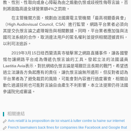
教、性別、性取向或身心障礙為由之煽動仇恨或歧視性侮辱言論，否
則將面臨高達全球營業額4%之罰款。
在主管機關方面，規劃由法國廣電主管機關「最高視聽委員會」
（High Audiovisual Council, CSA）進行監管，網路平台業者必須向
其提交仇恨言論之處理報告與相關數據。同時，平台業者應加強與法
國司法系統的合作，取消違法用戶的匿名權利並提供相關證據資料，
以利司法追訴。
2019年3月15日紐西蘭清真寺槍擊案之網路直播事件，讓各國警
惕勿讓網路平台成為傳遞仇恨言論的工具。發起立法的法國議員
Laetitia Avia表示，對抗網絡仇恨言論是場艱巨且長期的戰鬥，希望透
過立法讓各方負起應有的責任，讓仇恨言論無所遁形，但反對者認為
平台業者為了避免裁罰的風險，可能會對內容進行過度審查，相關自
動化過濾技術也可能對言論自由產生不利影響。本立法提案仍待法國
參議院完成審議。
相關連結
Avis relatif à la proposition de loi visant à lutter contre la haine sur internet
French lawmakers back fines for companies like Facebook and Google that