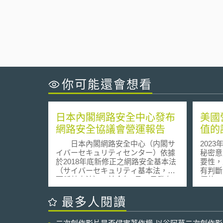
你可能還會想看
日本內閣網路安全中心發布
美國
網路安全協議會營運報告
值的
日本內閣網路安全中心（内閣サ
202
イバーセキュリティセンター）依據
秘密意
於2018年底新修正之網路安全基本法
要性，
（サイバーセキュリティ基本法，以
有判斷
下稱基本法），於今年1月30日發布
價值，
網路安全協議會的營運報告（以下稱
密，所
營運報告）。 基本法修法原因在於網
價值。
最多人閱讀
路攻擊日趨複雜，若組織受到網路攻
過薄弱
擊，並非每個組織都有能力因應，如
秘密具