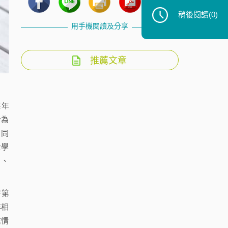
稍後閱讀
(0)
用手機閱讀及分享
推薦文章
每年
分為
，同
士學
」、
居第
年相
業情