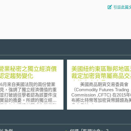
引註此篇
營業秘密之獨立經濟價
美國紐約東區聯邦地區
認定趨勢變化
裁定加密貨幣屬商品交
中的大宗商品
3年6月來自美國法院的兩份營業
美國商品期貨交易委員會
見，強調了獨立經濟價值的重
（Commodity Futures Trading
並打破過往學者認為該要件沒
Commission ,CFTC) 在2015
實益的擔憂。所謂的獨立經濟
布將比特幣等加密貨幣歸類為
是指任何資訊若要成為營業秘
品交易法（Commodity Exchang
需具備源自其保密狀態的經濟
,CEA）中的大宗商品
由於兩份意見都不允許原告透
（commodity），與黃金、原
之推論與假設，來證明其營業
麥的歸類一樣，受到委員會的
有獨立之經濟價值，顯示出法
範圍包含在衍生商品契約