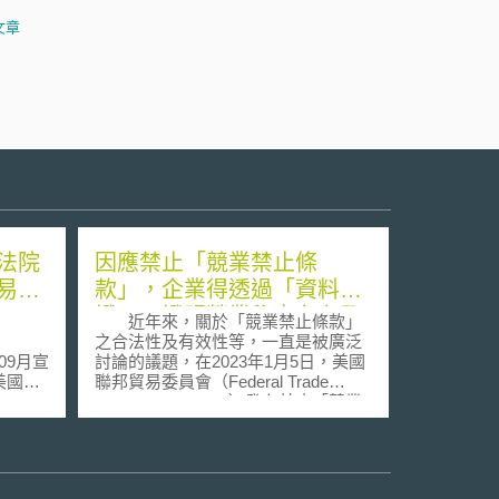
文章
法院
因應禁止「競業禁止條
易法
款」，企業得透過「資料存
證」，證明營業秘密存在及
近年來，關於「競業禁止條款」
擁有
之合法性及有效性等，一直是被廣泛
年09月宣
討論的議題，在2023年1月5日，美國
美國商
聯邦貿易委員會（Federal Trade
e Act
Commission, FTC）發布禁止「競業
禁止條款」之提案，並指出依調查結
油或小
果顯示，其造成勞工薪資降低及壓抑
監管，
流動性等負面影響，故企業未來可能
須透過主張《統一營業秘密法》