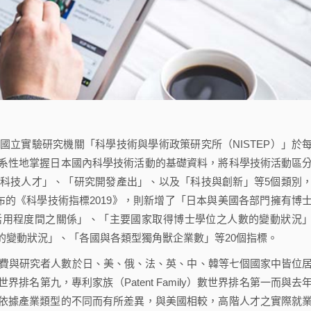
實驗研究機關「科學技術與學術政策研究所（NISTEP）」於
系性地掌握日本國內科學技術活動的基礎資料，將科學技術活動區
科技人才」、「研究開發產出」、以及「科技與創新」等5個類別
布的《科學技術指標2019》，則新增了「日本與美國各部門擁有博
活用程度間之關係」、「主要國家取得博士學位之人數的變動狀況
的變動狀況」、「各國與各類型獨角獸企業數」等20個指標。
費與研究者人數於日、美、俄、法、英、中、韓等七個國家中皆位
名第九，專利家族（Patent Family）數世界排名第一而與去
依據產業類型的不同而有所差異，與美國相較，高階人才之實際就