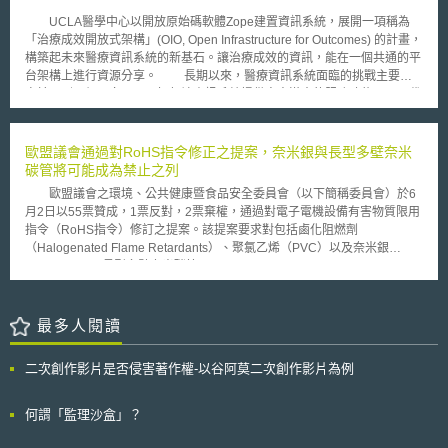
Director of National Intelligence)下之網路威脅情報整合中心(Cyber Threat
家的關注，在這些國家約有 3600 萬人感染 HIV 病毒。巴西政府在最後一刻
Intelligence Integration Center)負責相關事宜。如係政府機關本身遭受影
UCLA醫學中心以開放原始碼軟體Zope建置資訊系統，展開一項稱為
改變心意，同意不破壞專利權的舉動，必定會激怒許多 HIV 遊說團體。這些
響，則機關應處理該資安事件對其業務運作、客戶及員工之影響。另在遭遇
「治療成效開放式架構」(OIO, Open Infrastructure for Outcomes) 的計畫，
團體一再敦促巴西政府破壞 Kaletra 之專利權。他們認為，根據世界貿易組
重大資安事件時，為使聯邦政府能有效率因應，指令指出聯邦政府應就國家
構築起未來醫療資訊系統的新基石。讓治療成效的資訊，能在一個共通的平
織法則（ World Trade Organization rules ），破壞該藥物專利權是合法
政策、全國業務及機關間為協調。此外，指令中亦指示國土安全部及司法部
台架構上進行資源分享。 長期以來，醫療資訊系統面臨的挑戰主要來
的，並且有助於降低全世界抗逆轉濾過性病毒藥物的價格。
應建立當個人或組織遭遇資安事件時得以聯繫相關聯邦機關之管道。
自於下列三個面向：一、如何讓資訊系統提供令人滿意的服務功能，以取代
該指令加強了現有政策的執行，並就美國機構組織上於資安事件與現行政策
將醫療記錄登載在紙張上的傳統方式。二、資訊系統的需求經常會改變，如
之互動做了進一步之解釋。
何快速因應系統的改變需求。三、如何與其他醫療團隊夥伴，共同分享資料
與工具。 OIO計劃透過資訊共享可加速醫療研究。開放式架構計畫的主
歐盟議會通過對RoHS指令修正之提案，奈米銀與長型多壁奈米
要目的，並不是用來要求臨床工作者與醫療研究中心分享病歷資料，而是提
碳管將可能成為禁止之列
供一個分享管理工具的機制，讓使用者能夠利用這些管理工具，進行資料的
歐盟議會之環境、公共健康暨食品安全委員會（以下簡稱委員會）於6
收集與分析，並和特定的診療研究人員進行溝通，而透過系統安全的機制，
月2日以55票贊成，1票反對，2票棄權，通過對電子電機設備有害物質限用
在過程當中並不會讓其他人得知資料內容。不過，如果有人想要進行管理工
指令（RoHS指令）修訂之提案。該提案要求對包括鹵化阻燃劑
具或資料的進一步加值利用，僅需額外投入相當小的成本。 另外， 開
（Halogenated Flame Retardants）、聚氯乙烯（PVC）以及奈米銀
放式架構計畫的設計極具彈性，除了目前所專注的治療成效資訊統計之外，
(nanosilver)、長型多壁奈米碳管(long multi-walled carbon nanotubes，
其系統概念也可以用來管理客戶資訊、進銷存資訊、會計資訊等。整個系統
MWCNT)等目前未列於有害物質禁用清單之化學物質，評估是否列入清單。
開發環境是針對使用者而設計，而非程式人員，並且以網頁應用程式來實
RoHS指令適用於自其他第三國進口以及於歐盟地區所生產之電子電機
作，力求操作的便利性，目的之一是讓使用者能夠動手創造出自己所需的表
設備產品，影響層面廣泛，值得注意的是，該修訂提案中就其適用對象改採
最多人閱讀
格資料。另一方面，設計上也面對來自於法律與技術層面的挑戰，例如取得
「開放性適用」（open scope），亦即除有特別明文排除者外，所有電子
病患的同意及對系統的信任感，促使這套系統在實作時，必須能夠提供高度
電機設備產品皆適用此一指令。歐盟議會目前提議排除用於生產再生能源、
的修改彈性與安全性。 由於 OIO 在設計上，包含低成本、高效益、使
二次創作影片是否侵害著作權-以谷阿莫二次創作影片為例
特定大規模設備與工業工具以及用於生產軍事目的之物質和車輛之電子電機
用者導向、架構具有彈性等特色，並以開放源碼開發模式來鼓勵使用者測試
設備。 針對奈米銀和長型多壁奈米碳管兩項奈米物質，委員會於修訂
及提供回饋意見，目前的應用效果持續擴大中。
提案將其增列於附件IV當中，將產生對內含上述二種物質且達可探測程度
何謂「監理沙盒」？
（detectable level）之電子電機設備禁止進入歐盟市場流通之效果。委員會
也對內含奈米物質之電子電機設備要求進行標示，製造商亦應向歐盟執委會