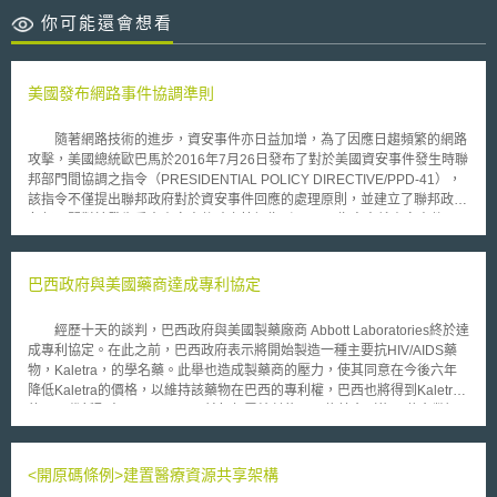
你可能還會想看
美國發布網路事件協調準則
隨著網路技術的進步，資安事件亦日益加增，為了因應日趨頻繁的網路
攻擊，美國總統歐巴馬於2016年7月26日發布了對於美國資安事件發生時聯
邦部門間協調之指令（PRESIDENTIAL POLICY DIRECTIVE/PPD-41），
該指令不僅提出聯邦政府對於資安事件回應的處理原則，並建立了聯邦政府
各部門間對於發生重大資安事件時之協調指引。 指令中就資安事件及
重大資安事件進行了定義：資安事件包含資訊系統漏洞、系統安全程序、內
部控制、利用電腦漏洞的執行；而重大資安事件則指可能對國家安全利益、
外交關係、美國經濟、人民信心、民眾自由或大眾健康與安全發生明顯危害
巴西政府與美國藥商達成專利協定
的有關攻擊。 此外，就遭遇資安事件時，列舉出下列幾點作為聯邦政府因
應資安事件時之原則：（A）責任分擔；（B）基於風險的回應；（C）尊重
經歷十天的談判，巴西政府與美國製藥廠商 Abbott Laboratories終於達
受影響者；（D）政府力量之聯合；（E）促進重建及恢復。 聯邦政府
成專利協定。在此之前，巴西政府表示將開始製造一種主要抗HIV/AIDS藥
機關於因應資安事件時，需同時在威脅、資產及情報支援三方面上做相關之
物，Kaletra，的學名藥。此舉也造成製藥商的壓力，使其同意在今後六年
因應。其中司法部透過轄下聯邦調查局(Federal Bureau of Investigation,
降低Kaletra的價格，以維持該藥物在巴西的專利權，巴西也將得到Kaletra
FBI)、國家網路調查聯合行動小組(National Cyber Investigative Joint Task
的下ㄧ代新配方。 巴西目前每年需給付約1.07億美金（約34億台幣）
Force, NCIJTF)負責威脅之回應；國土安全部(Department of Homeland
購買Kaletra，並免費提供給國內病患。 Abbort Laboratories 同意在不提高
Security, DHS)則透過轄下的國家網路安全與通訊整合中心(National
整體費用的前提下治療更多病患，為巴西節省超過2.5億美金。製藥商表示
Cybersecurity and Communications Integration Center, NCCIC)負責保護
巴西是非洲之外取得最多價格讓步的國家。另外，若此藥物的專利權被破
<開原碼條例>建置醫療資源共享架構
資產之部分，而情報支援部分，則由國家情報總監辦公室(Office of the
壞，製藥公司也將不敢投資進一步的研究。 此談判受到許多開發中國