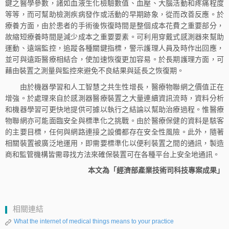
鍵之醫學參數，諸如血液生化檢驗數值、血壓、大腦活動和疼痛程度
等等，而可幫助檢測疾病發作或活動的早期跡象，從而改善反應。於
療養方面，由於患者的手術後恢復時間是整個成本花費之重要部分，
故縮短療養時間是減少成本之重要要素。可利用穿戴式感測器來幫助
運動、遠端監控，追蹤各種關鍵指標，警示護理人員及時作出回應，
並可與遠距醫療相結合，使加速恢復更加容易。於長期護理方面，可
藉由裝置之測量與監控來避免不良結果與延長之恢復期。
由於機器學習和人工智慧之共生性增長，醫療物聯網之價值正在
增強。於處理來自於感測器醫療裝置之大量連續資訊流時，資料分析
和機器學習可更快地提供可據以執行之結論以幫助治療過程。惟醫療
物聯網亦可能面臨安全與標準化之挑戰。由於醫療保健的資料是駭客
的主要目標，任何與網路連接之設備都存在安全性風險。此外，隨著
相關裝置被廣泛地運用，即需要標準化以便利裝置之間的通訊，製造
商和監管機構皆需尋找方法來確保裝置可在各種平台上安全地通訊。
本文為「經濟部產業技術司科技專案成果」
相關連結
What the internet of medical things means to your practice