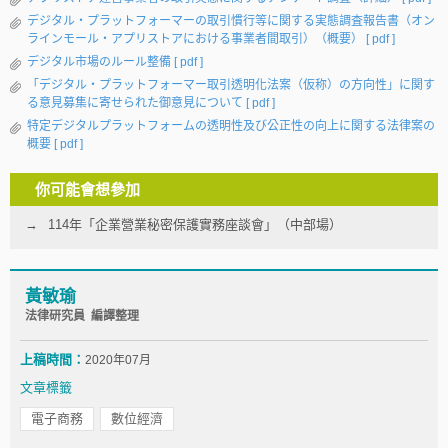
デジタル・プラットフォーマーの取引慣行等に関する実態調査報告書（オン
ラインモール・アプリストアにおける事業者間取引）（概要）
[ pdf ]
デジタル市場のルール整備
[ pdf ]
「デジタル・プラットフォーマー取引透明化法案（仮称）の方向性」に関す
る意見募集に寄せられた御意見について
[ pdf ]
特定デジタルプラットフォームの透明性及び公正性の向上に関する法律案の
概要
[ pdf ]
你可能會想參加
114年「企業營業秘密保護實務座談會」（中部場）
黃敏瑜
法律研究員 編譯整理
上稿時間：
2020年07月
文章標籤
電子商務
數位經濟