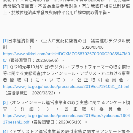
業發展角度而言，不啻為重要參考對象，有助我國在相關法制整備
上，於數位經濟產業發展與保障平台用戶權益間取得平衡。
[1]
日本經濟新聞，〈巨大IT支配に監視の目 議論進むデジタル規
制〉，2020/05/06，
https://www.nikkei.com/article/DGXMZO58702670R00C20A5947M0
0/
（最後瀏覽日：2020/05/06）。
[2]
〈(令和元年10月31日)デジタル・プラットフォーマーの取引慣行
等に関する実態調査(オンラインモール・アプリストアにおける事業
者間取引)について〉，公正取引委員会，
https://www.jftc.go.jp/houdou/pressrelease/2019/oct/191031_2.html
（最後瀏覽日：2020/03/22）。
[3]
〈オンラインモール運営事業者の取引実態に関するアンケート調
査（詳細）〉，公正取引委員会，
https://www.jftc.go.jp/houdou/pressrelease/2019/apr/kyokusou/1904
17besshi1.pdf
（最後瀏覽日：2020/05/19）。
[4]
〈アプリストア運営事業者の取引実態に関するアンケート調査