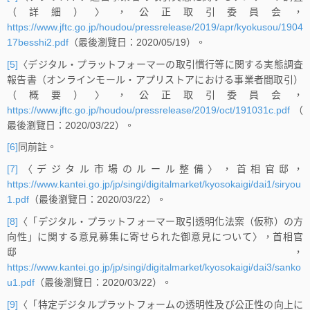
（詳細）〉，公正取引委員会，
https://www.jftc.go.jp/houdou/pressrelease/2019/apr/kyokusou/1904
17besshi2.pdf
（最後瀏覽日：2020/05/19）。
[5]
〈デジタル・プラットフォーマーの取引慣行等に関する実態調査
報告書（オンラインモール・アプリストアにおける事業者間取引）
（概要）〉，公正取引委員会，
https://www.jftc.go.jp/houdou/pressrelease/2019/oct/191031c.pdf
（
最後瀏覽日：2020/03/22）。
[6]
同前註。
[7]
〈デジタル市場のルール整備〉，首相官邸，
https://www.kantei.go.jp/jp/singi/digitalmarket/kyosokaigi/dai1/siryou
1.pdf
（最後瀏覽日：2020/03/22）。
[8]
〈「デジタル・プラットフォーマー取引透明化法案（仮称）の方
向性」に関する意見募集に寄せられた御意見について〉，首相官
邸，
https://www.kantei.go.jp/jp/singi/digitalmarket/kyosokaigi/dai3/sanko
u1.pdf
（最後瀏覽日：2020/03/22）。
[9]
〈「特定デジタルプラットフォームの透明性及び公正性の向上に