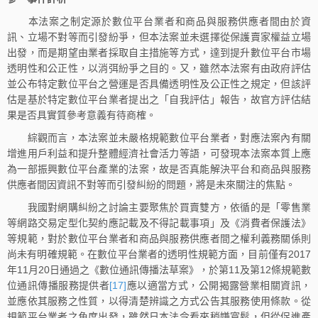
本法案之制定源於數位平台業者和商品與服務供應者間由於資
訊、立場不對等而引發紛爭，但本法案並未選擇從保護賣家權益立場
出發，而是期望由業者採取自主措施等方式，達到提升數位平台市場
透明性和公正性，以消弭紛爭之目的。又，雖然本法案有由政府評估
並公布特定數位平台之營運是否具備透明性及公正性之規定，但該評
估是基於特定數位平台業者提出之「自我評估」報告，故官方評估結
果是否具實質參考意義有待商榷。
綜觀而言，本法案並未嚴格規範數位平台業者，對應法案內有關
增進用戶利益和提升整體經濟社會活力等語，可發現本法案本質上應
為一部振興數位平台產業的法案，故是否真能解決平台和商品與服務
供應者間因資訊不對等而引發糾紛的問題，將是未來關注的焦點。
我國對網購糾紛之討論主要聚焦於買賣雙方，依循的是「零售業
等網路交易定型化契約應記載及不得記載事項」及《消費者保護法》
等規範，對於數位平台業者和商品與服務供應者間之權利義務關係則
尚未有明確規範。在數位平台業者的透明性規範方面，目前僅有2017
年11月20日通過之《數位通訊傳播法草案》，於第11及第12條規範數
位通訊傳播服務提供者
[17]
應以適當方式，公開揭露營業相關資訊，
並應依其服務之性質，以得清楚辨識之方式公告其服務使用條款。從
規範平台業者之角度出發，雖然日本法令看來稍嫌寬鬆，但從促進產