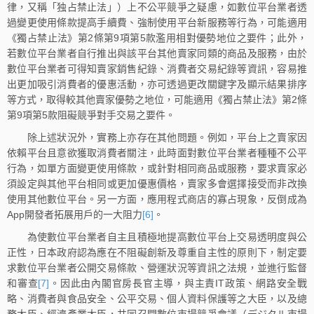
律，又稱「独占禁止法」）上不公平競爭之疑慮，如數位平台業者透
過變更使用條款提高手續費、強制使用平台新服務等行為，可能適用
《獨占禁止法》第2條第9項第5款濫用相對優勢地位之要件；此外，
若數位平台業者自行推出與該平台其他賣家同類的商品及服務，由於
數位平台業者可得知賣家銷售紀錄、消費者交易紀錄等資訊，容易推
出更加吸引消費者的優惠活動，亦可透過更改關鍵字及顯示結果排序
等方式，取得較其他賣家優勢之地位，可能適用《獨占禁止法》第2條
第9項第5款阻礙競爭對手交易之要件。
除上述狀況外，實務上亦存在其他問題。例如，平台上之賣家因
依賴平台且意欲獲取消費者關注，此時面對數位平台業者種種不公平
行為，如單方面變更使用條款，或針對相同商品或服務，要求賣家必
須設定與其他平台相同或更加優惠價格，賣家多會選擇接受而非改換
使用其他數位平台。另一方面，應用程式商店的寡占現象，反倒成為
App開發者拓展用戶的一大阻力
[6]
。
為使數位平台業者自主且積極地提高數位平台上交易透明度與公
正性，日本政府認為應在不阻礙創新及尊重自主性的原則下，制定要
求數位平台業者公開交易條款、營運狀況等資訊之法規，並進行監督
和審查
[7]
。因此由內閣官房長官主導，與主責IT政策、網路安全戰
略、消費者與食品安全、公平交易、個人資料保護等之大臣，以及總
務大臣、經濟產業大臣，共同召開數位市場競爭會議（デジタル市場