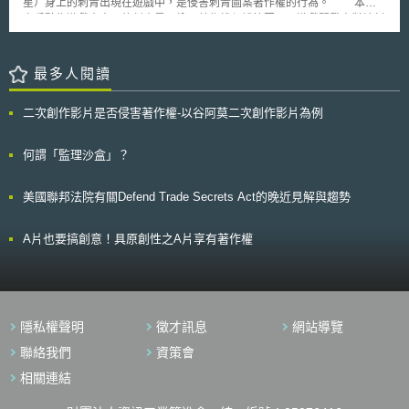
星）身上的刺青出現在遊戲中，是侵害刺青圖案著作權的行為。 本案
用。經營運報告統計，自協議會成立（2019年4月1日）至同年年底，一共
之爭點為遊戲中出現的刺青是否納入著作權保護範圍內及遊戲開發商對於刺
發生33起網路攻擊事件，皆透過協議會促使各政府機關、私人組織迅速掌握
青的再次使用及展示有無違著作權法。Solid Oak顯然符合關於著作權法對
網路攻擊資訊。 招募成員方面，協議會於去年5月加入第一期91名成
於原創性（original works）的要求，惟由於刺青師與運動員並無任何著作
員；同年10月，再加入64名第二期成員，目前為止共計155名；第三期成員
權協議，因此推斷刺青師仍保有著作權。Take-Two主張在遊戲的使用上屬
最多人閱讀
已於今年三月開放申請加入，預計五月確定第三期成員。此外，營運報告中
於公平且微量的。他們在遊戲中所呈現之畫面，其唯一目的是保持運動員真
列有協議會成員名簿，成員包含內閣官房首長、資訊處理推進機構（情報処
實性形象，若不去暫停或者放大畫面，幾乎看不清楚那些圖案（刺青）。由
理推進機構）、宮城縣網路安全協議會、NTT DOCOMO電信公司、成田國
二次創作影片是否侵害著作權-以谷阿莫二次創作影片為例
於本案仍在訴訟中，未來是否能肯認此為合理使用，並未明確。現階段如要
際機場公司、石油化學工業協會、富士通、三菱電機等產、官、公協會組織
避免此類爭訟，或許遊戲開發商得考慮直接向刺青師（藝術家）取得授權，
單位。日本藉由設立協議會，期許透過政府與民間協力合作，共同維護政府
或由運動員與刺青師簽約並取得授權，進而使遊戲開發商出版遊戲時，得透
何謂「監理沙盒」？
公部門及產業之基礎網路安全。
過與運動員或聯盟等簽訂使用球員形象之合約，間接使用該等圖案。
隨著科技的發展，從虛擬實境內容涉及實體藝術品之著作權，到真實人物形
美國聯邦法院有關Defend Trade Secrets Act的晚近見解與趨勢
象於遊戲中呈現的著作權歸屬，智財權議題越趨多元。未來在快速變遷的時
代，在智財權保護及科技發展之衡平上，更應保留彈性不設限範圍。
A片也要搞創意！具原創性之A片享有著作權
隱私權聲明
徵才訊息
網站導覽
聯絡我們
資策會
相關連結