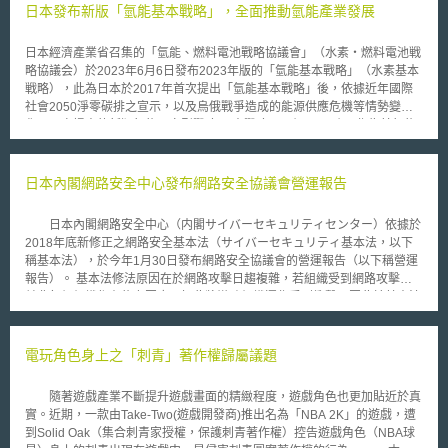
飛行に関する検討会），並於2018年9月18日公布《無人飛行載具運送貨物
日本發布新版「氫能基本戰略」，全面推動氫能產業發展
自主指引》（無人航空機による荷物配送を行う際の自主ガイドライン，以
下稱「本指引」）。本指引目的係制定安全運輸貨物所應遵守事項、提高社
日本經濟產業省召集的「氫能、燃料電池戰略協議會」（水素・燃料電池戦
會對無人機運送貨物之信賴，以求提升運輸效率、節省人力成本。適用對象
略協議会）於2023年6月6日發布2023年版的「氫能基本戰略」（水素基本
為非屬航空法第132條規定須申請許可之空域，但於目視範圍外飛行並運送
戦略），此為日本於2017年首次提出「氫能基本戰略」後，依據近年國際
貨物之無人機。 本指引公布後，國土交通省與環境省於相關提案中選
社會2050淨零碳排之宣示，以及烏俄戰爭造成的能源供應危機等情勢變
出5個人口非密集區，以進行之無人機運輸貨物（ドローン物流）實驗。首
化，再次提出的新版氫能國家型戰略。 本戰略以一個S、三個E作為其氫能
先，在2018年10月22日長野縣白馬村，無人機自海拔1500公尺處運送最重
發展基本原則，即安全性（Safety）、能源保全（Energy Security）、經濟
達8公斤的食品至海拔1850公尺處的山莊，單程耗時6分鐘，共往返3次，皆
效益（Economic Efficiency）、環境（Environment）；在確保使用安全性
無發生明顯失誤。日本郵政之提案則在同年11月7日，從福島縣小高郵局成
的前提下，期望透過發展氫能，實現「氫能社會」理想，兼顧能源供給穩定
日本內閣網路安全中心發布網路安全協議會營運報告
功運抵位於南方約9公里處的浪江郵局，耗時16分鐘。本次實驗係首次成功
與經濟成長，同時對環境有所貢獻。基此，本戰略提出擴大氫供給、創造氫
於目視範圍外運輸物品，實驗途中均未設置監看人員，僅以電腦掌握兩地衛
需求、建構大規模供應鏈、發展地區性氫能利用、推動技術革新、國際合
星定位資訊，並監看無人機上搭載相機傳回的畫面。日本郵政計畫未來1年
日本內閣網路安全中心（内閣サイバーセキュリティセンター）依據於
作、促進國民理解等七項推動方向。 為強化氫產業競爭力，本戰略從製
內，每個月將有6天以無人機運送2公斤內的傳單等物品。國土交通省與環境
2018年底新修正之網路安全基本法（サイバーセキュリティ基本法，以下
造、運輸、使用等三個面向著手，首先，確立2030年水電解裝置達15GW之
省計畫於年底前完成另外3個地區的實驗，並統整結果驗證是否能解決山間
稱基本法），於今年1月30日發布網路安全協議會的營運報告（以下稱營運
目標，支援生產設備設置；其次，建置輸送管路等基礎設施，以降低運輸成
等人口非密集區，因貨物乘載率低而運輸效率低落，以及降低排碳量等課
報告）。 基本法修法原因在於網路攻擊日趨複雜，若組織受到網路攻擊，
本，並確保足夠的氫運輸船以供海上運輸使用；最後，於技術方面，加速燃
題。
並非每個組織都有能力因應，如此將導致組織運作受到衝擊。因此於基本法
料電池車、燃氫，以及以氫作為原料之製鋼、化學品製造等技術發展。 針
第17條新增設立「網路安全協議會」（サイバーセキュリティ協議会，以下
對氫能安全性，則計畫擬定「氫能安全戰略」（水素保安戦略），從「氫安
稱協議會）。日本內閣網路安全中心於前揭發布之營運報告中說明協議會之
全性相關科學資料取得及共享」、「統一技術標準」、「第三方認證及技術
運作模式及招募成員情形。 運作模式上，協議會設有秘書處、營運委
電玩角色身上之「刺青」著作權歸屬議題
機構之設立」、「人才培育」等面向，全面檢視並調整與氫供應鏈相關的法
員會及總會，秘書處由內閣網路安全中心擔任，營運委員會由各機關首長組
規範，以確保整體安全性。
成，總會則由所有協議會成員組成並且定期召開會議；協議會將成員分成第
隨著遊戲產業不斷提升遊戲畫面的精緻程度，遊戲角色也更加貼近於真
一類成員、第二類成員及一般成員。第一類成員與第二類成員組成特別工作
實。近期，一款由Take-Two(遊戲開發商)推出名為「NBA 2K」的遊戲，遭
小組（タスクフォース），小組成員間會交換不對外公開且尚未確認的機密
到Solid Oak（集合刺青家授權，保護刺青著作權）控告遊戲角色（NBA球
資訊，一般成員則依循特別工作小組提供的資訊及因應對策，加以實際運