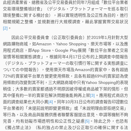
此經濟產業省、總務省及公平交易委員於同年7月組成「數位平台業者
交易環境整備檢討會」（デジタル・プラットフォーマーを巡る取引
環境整備に関する検討会），將以實現透明性及公正性為目的，進行
相關規範之整備，並規劃進行大規模調查，藉此掌握實際交易狀況
[2]
。
因此公平交易委員會（公正取引委員会）於2019年1月針對大型
網路購物商城，如Amazon、Yahoo Shopping、樂天市場等，以及應
用程式商店，即App Store、Google Play展開「數位平台業者之交易
習慣等相關實態調查」。根據同年4月17日公布的上開調查中間報告
（デジタル・プラットフォーマーの取引慣行等に関する実態調査に
ついての中間報告），使用樂天市場及Amazon的賣家中，各有超過
72%的賣家被平台單方變更使用條款，且各有超過69%的賣家認為使
用條款的改變對其不利，三大網路商城中只有Yahoo Shopping的表現
稍佳；大多數的賣家都遇過不明原因被停權或商品被下架的情形，但
其中僅有約一半的賣家在解決問題後能夠再上架
[3]
。應用程式商店方
面的調查結果也大同小異
[4]
。同年10月31日公布的調查報告印證數位
平台業者的「未提前說明即變更條款」或「未說明理由即拒絕交易」
等行為，以及商品與服務供應者聯繫客服提出意見、申請等機制不夠
完善，均有妨礙市場透明性和公正性之疑慮
[5]
。除此之外，也恐有
《獨占禁止法》（私的独占の禁止及び公正取引の確保に関する法