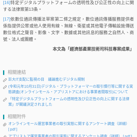
[16]
特定デジタルプラットフォームの透明性及び公正性の向上に関
する法律案第13条。
[17]
依數位通訊傳播法草案第二條之規定，數位通訊傳播服務提供者
係指提供公眾或他人使用有線、無線、衛星或其他電子傳輸設施傳送
數位格式之聲音、影像、文字、數據或其他訊息的服務之自然人、商
號、法人或團體。
本文為「經濟部產業技術司科技專案成果」
相關連結
巨大IT支配に監視の目 議論進むデジタル規制
(令和元年10月31日)デジタル・プラットフォーマーの取引慣行等に関する実
態調査(オンラインモール・アプリストアにおける事業者間取引)について
「特定デジタルプラットフォームの透明性及び公正性の向上に関する法律
案」が閣議決定されました
相關附件
オンラインモール運営事業者の取引実態に関するアンケート調査（詳細）
[ pdf ]
アプリストア運営事業者の取引実態に関するアンケート調査（詳細）
[ pdf ]