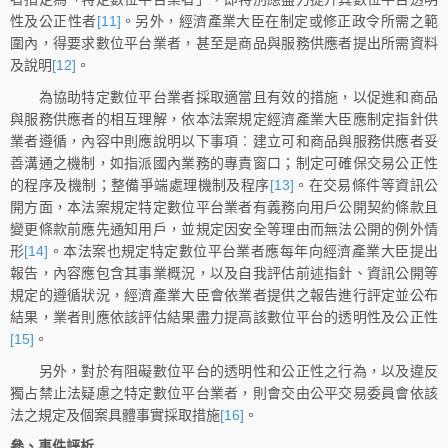
性及公正性者
[11]
。另外，經濟產業大臣在制定或修正政令所需之範
圍內，得要求數位平台業者，甚至是商品與服務供應者提出所需資料
及說明
[12]
。
為協助特定數位平台業者採取適當且有效的措施，以促進和商品
與服務供應者的相互理解，依本法案規定經濟產業大臣應制定指針供
業者遵循，內容中則應說明以下事項︰建立可和商品與服務供應者妥
善溝通之機制，如指派國內業務的專責窗口；制定可確保交易公正性
的程序及機制；整備爭端處理機制及程序
[13]
。在交易條件等資訊公
開方面，本法案規定特定數位平台業者有義務向用戶公開契約條款且
變更條款前應先通知用戶，並規定因安全等理由而無法公開的例外情
形
[14]
。本法案也規定特定數位平台業者應每年向經濟產業大臣提出
報告，內容應包含其事業概況，以及自我評估前述指針、資訊公開等
規定的遵循狀況，經濟產業大臣會依業者提供之報告進行評定並公布
結果，業者則應依該評估結果盡力提高該數位平台的透明性及公正性
[15]
。
另外，對於有阻礙數位平台的透明性和公正性之行為，以及違反
獨占禁止法疑慮之特定數位平台業者，則會交由公平交易委員會依該
法之規定及個案具體事實採取措施
[16]
。
參、事件評析