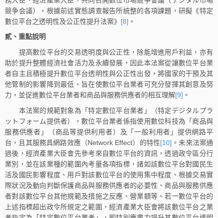
競争会議），根據前述實態調查報告所統整的各項課題，研擬《特定
數位平台之透明性及公正性提升法案》
[8]
。
貳、重點說明
提高數位平台的交易透明度與公正性，除能增進用戶利益，亦有
助於提升整體經濟社會活力及永續發展，因此本法案從讓數位平台業
者自主且積極提升數位平台透明性與公正性出發，將國家的干預及其
他管制的影響降到最低，旨在使數位平台業者可充分發揮其創意及努
力，並促進數位平台業者和商品與服務供應者的相互理解
[9]
。
本法案的規範對象為「特定數位平台業者」（特定デジタルプラ
ットフォーム提供者），數位平台業者係指使用數位科技為「商品與
服務供應者」（商品等提供利用者）及「一般利用者」提供網路平
台，且其服務具網路效應（Network Effect）的特性
[10]
。未來法案通
過後，經濟產業大臣會先參考來自數位平台的資訊，透過政令區分行
業別，並在該業種的範圍內考量各項指標，諸如該數位平台對國民生
活及國民影響程度、用戶對該數位平台的使用集中程度、根據交易實
際狀況及動向判斷保護商品與服務供應者的必要性、商品與服務供應
者對該數位平台其他規範及措施之反應、營業額等。若一數位平台的
上述指標超出政令所規定之範圍，經濟產業大臣會將該數位平台之業
者指定為「特定數位平台業者」，即特別應盡力提升其數位平台透明