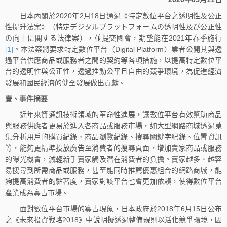
日本內閣於2020年2月18日通過《特定數位平台之透明性及公正
性提升法案》（特定デジタルプラットフォームの透明性及び公正性
の向上に関する法律案），並提交國會，期望能在2021年春季施行
[1]
。本法案將要求特定數位平台（Digital Platform）業者公開其與透
過平台供應商品或服務者之間的契約等各項措施，以提高特定數位平
台的透明性與公正性，透過推動公平且自由的競爭環境，為促進經濟
發展和國民經濟的健全發展做出貢獻。
壹、事件摘要
近年來資通訊技術領域的革命性進展，讓數位平台有效幫助商品
與服務供應者更易於進入各商品或服務市場，如大型網路商城透過蒐
集分析用戶的購買紀錄、商品瀏覽紀錄、搜尋關鍵字紀錄、位置資訊
等，能夠更精準投放廣告至消費者的搜尋頁面，增加賣家商品或服務
的曝光機會，減輕新手賣家觸及潛在消費者的負擔。賣家越多、越容
易搜尋到所需商品或服務，甚至能同時推薦優惠組合的網路商城，能
夠提高消費者的黏著度，賣家對該平台也會更加依賴，使得數位平台
產業成為寡占市場。
面對數位平台市場的寡占現象，日本政府於2018年6月15日公布
之《未來投資戰略2018》中說明擬透過整備規則以活化競爭環境，因