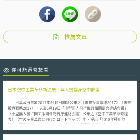
推薦文章
你可能還會想看
日本空中工業革命新進展：無人機變身空中郵差
日本政府曾於2017年6月9日閣議公布之《未來投資戰略2017》（未来
投資戦略2017），以及5月19日「小型無人飛行載具相關部會連絡會議」
（小型無人機に関する関係府省庁連絡会議）公布之《空中工業革命時程
表》（空の産業革命に向けたロートマッフ）中，提出「2018年運用於山
間地區運送貨物、2020年可正式在都市內安全運送貨物」之目標。故國土
交通省與經濟產業省於同年10月4日共同設立「無人飛行載具於目視範圍外
及第三者上空等飛行檢討會」（無人航空機の目視外及び第三者上空等での