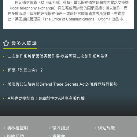
的行為已非頭一遭，其於今年初對一家販售Tommy Gun複刻品玩具槍的公
固定通信網路（以下稱固網）寬頻、電話服務通常倚賴市內電話交換機
善。以下節錄摘要該裁決之重點： 一、 偽裝成電子郵件的偽裝廣告與電子
司提告，並於2011年對一家類似玩具槍製造公司提起相關商標侵權訴訟。
（local telephony exchange）與住宅或商辦間的固網連接才得以運作，而
郵件廣告均須獲當事人同意始得投放 歐盟《電子隱私指令》第13條1項及法
甚至早於2008年，對一家販售Tommy Gun復刻品的公司提起訴訟維護商標
在多數區域，這樣的連接服務僅由一或兩個實體網路業者所提供。有鑑於
國《電子通訊法》規定，電子郵件直接推銷（direct marketing）僅在其目
權。 在S公司大動作保護Tommy Gun商標權的持續攻勢下，相信對於
此，英國通訊管理局（The Office of Communications，Ofcom）遂對市內
標是已事先給予同意的使用者時被允許。CNIL，依循歐盟法院（CJEU）判
之後欲以Tommy Gun為名販售相關產品的公司將產生警示作用。
用戶迴路接取批發（wholesale local access, WLA）市場的規範發布三份諮
例法（C-102/20）見解，認為若廣告訊息被展示在收件匣中，且形式類似
詢文件，其目的除希望能促進光纖網路的投資外，也要保障消費者免於支付
真實電子郵件，與真實電子郵件相同位置，則應被認為是電子郵件直接推
高額的使用費。 為了達成這樣的願景，Ofcom要求英國電信（British
銷，須得到當事人之事前同意。因此，CNIL認定偽裝廣告即便技術上不是
Telecom, BT）旗下提供WLA服務之子公司Openreach需允許寬頻競爭業者
最多人閱讀
狹義的電子郵件，僅僅因其在通常專門用於私人電子郵件的空間中展示，就
得以使用其網路銷售寬頻服務予人民或企業。Openreach提供數種傳輸速率
足以認為這些廣告是透過使用者電子郵件收件匣傳遞的廣告，屬於電子郵件
的服務方案，並依不同方案對服務提供者收取不同的批發價格。根據Ofcom
廣告，而與出現在郵件列表旁邊且獨立分開的廣告横幅不同，後者非屬電子
二次創作影片是否侵害著作權-以谷阿莫二次創作影片為例
的分析結果，Openreach在高速寬頻服務（superfast broadband service）
郵件廣告。 二、 Cookie Wall下當事人的有效同意：「廣告類型」的選擇、
各項方案中，最具影響力的即為提供下載速率40Mbps/上傳速率10Mbps之
服務申請流程的隱私設計與資訊透明 CNIL參酌歐盟個人資料保護委員會
服務方案。截至目前為止，受限於人民可選擇較便宜的寬頻服務當作替代方
何謂「監理沙盒」？
（European Data Protection Board, EDPB）第2024/08號關於「同意與付
案，故BT對於服務方案價格的調漲有限。然而，這樣的限制隨著人們對網
費模式」意見，認為同意接受廣告在特定條件下得作為使用Gmail服務的條
速的需求與連線品質的日益增加而日趨式微，Openreach顯然有足夠的誘因
件。換言之，以「cookie wall」（註：拒絕cookie的蒐集即無法獲得服務之
美國聯邦法院有關Defend Trade Secrets Act的晚近見解與趨勢
對服務方案的價格進行操作。因此，Ofcom責成Openreach需就其
網站設計）取得之當事人「同意」，非當然不自由或無效。CNIL認為，在
40/10Mbps之服務方案逐年調降向服務提供者收取之費用，由2017年的每
免費服務的框架下，cookie wall在維持提供服務與服務成本之間的經濟平衡
年88.80英鎊至2020/21年降為每年52.77英鎊。藉由對服務提供者營運成本
A片也要搞創意！具原創性之A片享有著作權
上，要求服務申請者須接受投放廣告的cookie是合法的。惟CNIL認為，這
的逐年遞減，達到消費者服務使用費也隨之降低的目的；對40/10Mbps方案
不代表Google可以任意決定所蒐集的cookies和相應廣告模式的類型。
設下價格上限（price cap）的做法，長遠來看，也提供BT的競爭對手有投
CNIL要求，當事人在cookie wall的框架內仍應享有選擇自由，才能取得蒐
資建設其自有超高速網路（ultrafast network）的誘因。 此外，Ofcom
集為投放個人化廣告之cookies的當事人有效同意，亦即：在個人化廣告處
對於WLA連線過程中，屬於Openreach維護範圍之故障排除或線路建置時
理更多個資和對當事人造成更多風險的情況下，當事人應被給予機會選擇
間等服務品質（quality of service）的要求也更趨嚴格，包括： 於收到通知
「等值的替代選項」，亦即通用廣告，並完全且清晰地了解其選擇的價值、
隱私權聲明
徵才訊息
網站導覽
後1至2個工作天內完成93%的報修（現為80%）； 6至7個工作天內完成
範圍及後果。 然而，CNIL發現，Google將與廣告個性化相關的cookies拒
97%的報修； 於收到新線路建置通知後10個工作天內安排90%的新線路建
聯絡我們
資策會