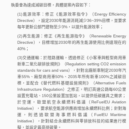
執委會為達成減碳目標，具體提案內容如下：
(1)能源效率：修正《能源效率指令》（Energy Efficiency
Directive），設定2030年能源消耗減少36~39%目標，並要求
每年更新公部門建物至少3%，以提升能源效率；
(2)再生能源：修正《再生能源指令》（Renewable Energy
Directive），目標增加2030年的再生能源使用比例達現在的
40%；
(3)交通運輸：於陸路運輸，透過修正《小客車與輕型商用車
新車二氧化碳排放規則》（Regulation setting CO2 emission
standards for cars and vans），針對出廠新車制定2030年汽
車55%、廂型商用車50%、2035年所有新車100%之減碳目
標，並配合《替代燃料基礎設施規則》（Alternative Fuels
Infrastructure Regulation）之修正，明訂高速公路每60公里
設置充電站、150公里設置加氫站，以提供低碳運具之需求；
於空運，歐盟航空永續燃料倡議（ReFuelEU Aviation
Initiative），要求航空能源供應商增加永續燃料比例；針對海
運，則透過歐盟海事燃料倡議（FuelEU Maritime
Initiative），針對結合永續燃料與零排放科技的結果進行模
擬，並設定最高排碳量。