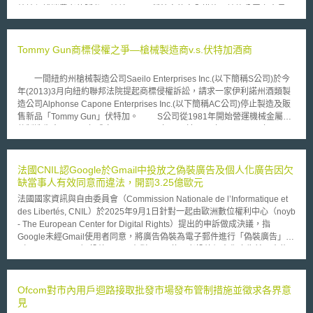
效地保護消費者的隱私，並就以下五種特定的安全措施，諮詢公眾之意見，
包括： (1) 由消費者設定密碼。 (2) 建立一套查驗機制，此一機制必須能夠
記錄消費者個人資料之接近使用情況，包括時間、接近使用的資料內容、接
近使用人…等之資訊。 (3) 電信公司必須就客戶專有之網路資訊 (customer
Tommy Gun商標侵權之爭—槍械製造商v.s.伏特加酒商
proprietary network information，CPNI)進行加密。 (4) 限制資料之保存，
要求電信公司必須刪除所有不必要的資料。 (5) 當個人資料遭他非法接近使
一間紐約州槍械製造公司Saeilo Enterprises Inc.(以下簡稱S公司)於今
用時，電信公司應通知消費者。 除此之外，FCC亦就其是否應修改現
年(2013)3月向紐約聯邦法院提起商標侵權訴訟，請求一家伊利諾州酒類製
行法規，要求電信公司應就其實施消費者保護措施之狀況，提交年度稽核報
造公司Alphonse Capone Enterprises Inc.(以下簡稱AC公司)停止製造及販
告以及全年之客訴資料進行公眾意見諮詢，並且就電信公司是否應於提供
售新品「Tommy Gun」伏特加。 S公司從1981年開始營運機械金屬零
CPNI前，致電予消費者，以確保CPNI資料之索取係由消費者本人親為一事
件製造生意，1994年成立了Kahr Arms部門，於1999年Kahr Arms部門買下
諮詢公眾之意見。
一家製造Tommy Gun(輕型衝鋒槍)的公司Auto-Ordance後，持續製造相關
槍械。S公司並取得了Tommy Gun商標權，此商標從1920年就開始持續被
使用。 AC公司則為一家酒類製造商，其推出兩款伏特加，一款為酒瓶
法國CNIL認Google於Gmail中投放之偽裝廣告及個人化廣告因欠
上貼有Tommy Gun字樣，一款為酒瓶本身形狀即為Tommy Gun樣式。雖然
缺當事人有效同意而違法，開罰3.25億歐元
尚未確定AC公司製造的Tommy Gun兩款伏特加是否已經對外販售或是否目
法國國家資訊與自由委員會（Commission Nationale de l’Informatique et
前仍持續販售，但仍可於其官網搜尋到商品相關資訊。 AC公司製造販
des Libertés, CNIL）於2025年9月1日針對一起由歐洲數位權利中心（noyb
售Tommy Gun伏特加的行為引來S公司強力捍衛商標地盤的積極維權行動。
- The European Center for Digital Rights）提出的申訴做成決議，指
根據S公司的起訴書，其共提起10項訴因(cause of action)，包含商標侵
Google未經Gmail使用者同意，將廣告偽裝為電子郵件進行「偽裝廣告」
權、商標淡化、錯誤指示商品來源、商業表徵(trade dress)侵權、詐欺商業
（Disguised Ads）投放，以及在對Gmail使用者投放個人化廣告前，未能
交易、不公平競爭等。S公司主張AC公司的行為對其造成無法弭補的損害
於Gmail帳號申請流程中提供當事人提供較少cookies、選擇非個人化之通用
(irreparable harm)，請求法院發出永久禁制令(permanent injunction)禁止
廣告（generic ads）的選項，違反了《電子通訊法》（code des postes et
AC公司製造及販售Tommy Gun伏特加，並支付損害賠償額及律師費用。此
des communications électroniques）與《資訊與自由法》（loi
Ofcom對市內用戶迴路接取批發市場發布管制措施並徵求各界意
外，S公司更進一步要求法院判決AC公司應將所有庫存的Tommy Gun伏特
Informatique et Libertés）中關於歐盟《電子隱私指令》（ePrivacy
見
加交由S公司進行銷毀。 而事實上，S公司主動捍衛Tommy Gun商標權
Directive）之施行規定，對Google裁處了3.25億歐元的罰鍰，並要求改