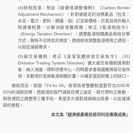
(4)財稅政策：制定《碳邊境調整機制》（Carbon Border
Adjustment Mechanism），針對被選定的目標產品（包含：
水泥、電力、肥料、鋼鐵、鋁）訂定碳價格，於其自境外輸入
時課徵稅費，以解決碳洩露問題；修正《能源稅指令》
（Energy Taxation Directive），調整能源相關產品稅收計算
方式、刪除不合時宜的規定，透過稅收調整能源使用之誘因，
以貼近減碳需求。
(5)碳交易機制：修正《溫室氣體排放交易指令》（EU
Emission Trading System Directive）擴大碳交易機制適用對
象，納入海運、燃料供應中心，同時要求會員國應將碳交易所
得，全數用於氣候能源相關計畫，以補足當前財務上的缺口。
總結而言，歐盟「Fit for 55」政策為使整體制度更符合2030年
55%的減碳目標，透過個別部門減碳目標之設定、替代燃料之推動、
財政誘因之調整等三種手段，希望多方面對減碳做出貢獻，以加速減
碳的進程。
本文為「經濟部產業技術司科技專案成果」