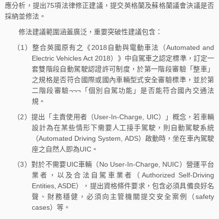
應分析，提出75項法律修正建議，提交英格蘭及蘇格蘭議會決議是否
採納並修法。
修法建議範圍涵蓋廣泛，重要突破性建議包含：
（1）整合英國原有之《2018自動與電動車法（Automated and
Electric Vehicles Act 2018）》中自駕車之認定標準，訂定一
套雙階段自動駕駛認證許可制度，於第一階段審驗「整車」
之規格是否符合國際或國內車輛型式安全審驗標準，並於第
二階段審驗¬¬¬「個別自駕功能」是否能符合國內交通法
規。
（2）提出「主責使用者（User-In-Charge, UIC）」概念，若車輛
設計為在某些情形下需要人工接手駕駛，則自動駕駛系統
（Automated Driving System, ADS）啟動時，坐在車內駕駛
座之自然人即為UIC。
（3）對於不需要UIC車輛（No User-In-Charge, NUIC）營運平台
業者，以及合法自駕車業者（Authorized Self-Driving
Entities, ASDE），提出資格條件要求，包含必須具備良好名
聲、財務穩健，必須向主管機關提交安全案例（safety
cases）等。