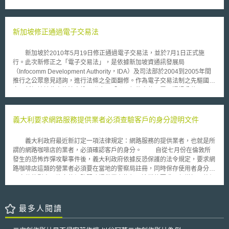
案，方智股份有限公司之股東與被上訴人共同成立台灣綠牆開發股份有限公
司(原審原告，以下稱上訴人)。被上訴人將新型專利第Ｍ367678號授權予上
訴人使用，並簽立專利授權書，約定被上訴人如使用上訴人資源進行研發，
研發成果由雙方共享。被上訴人於就職期間逕行在台灣申請並取得新型專利
新加坡修正通過電子交易法
第Ｍ417768號，並依此專利向中國大陸申請相同內容之中國大陸實用新型
專利CN202026637U號。上訴人請求法院確認台灣新型專利第Ｍ417768號
新加坡於2010年5月19日修正通過電子交易法，並於7月1日正式施
及中國大陸實用新型專利CN202026637U號(以下簡稱系爭專利)為上訴人與
行。此次新修正之「電子交易法」，是依據新加坡資通訊發展局
被上訴人共有。 貳、本案重點說明[1] 一、上訴人可循民事訴訟程序請求認
（Infocomm Development Authority，IDA）及司法部於2004到2005年間
定專利申請權及專利權歸屬 有關專利申請人的變更，專利申請人能否
推行之公眾意見諮詢，進行法條之全面翻修。作為電子交易法制之先驅國
提起確認之訴？主要考量論點有二說：（一）行政法構造論；（二）利益考
家，新加坡於此次修法中納入聯合國「跨國契約中使用電子通訊公約」
量論[2]。行政法構造論認為行政處分若有違法應以行政訴訟的程序予以撤
（United Nations Convention on the Use of Electronic Communications
銷，或尋舉發之程序予以撤銷專利權。真正專利權人不能用確認訴訟的方式
in International Contracts）之相關規定，此一公約旨在促進全球之電子通
變更專利權人。而利益考量論認為真正專利權人能用確認訴訟的方式變更專
訊及交易以相同之法律模式加以運作。 該法之修正係為因應新加坡電
義大利要求網路服務提供業者必須查驗客戶的身分證明文件
利權人。 本案法院認為因僱傭關係而生專利申請權及專利權歸屬之爭
子商務之日趨成長以及國民對電子化政府之需求，以建立新加坡成為全球可
執，可先向民事法院提起確認專利申請權及專利權歸屬之訴訟，於獲勝訴判
信賴之資通訊中心。此次修正重點如下： 一、參照聯合國「跨國契約中使
決確定後，即可附具該確定判決，向專利專責機關申請變更權利人名義[3]。
義大利政府最近新訂定一項法律規定：網路服務的提供業者，也就是所
用電子通訊公約」之規定，調整電子簽章之要件以及對於收發電子文件時間
二、系爭專利為兩造所共有 本案系爭專利授權書第4條記載：「甲方
謂的網路咖啡店的業者，必須確認客戶的身分。 自從七月份在倫敦所
與地點之認定。納入以自動處理訊息系統做為契約訂立之方式，以電子文件
（按：即馬○旦）如使用乙方（按：即綠○公司）資源進行研發，研發成果由
發生的恐怖炸彈攻擊事件後，義大利政府依據反恐保護的法令規定，要求網
作為正本以取代實體書面之正本文件，並就電子交易中要約之引誘以及電子
雙方共享之」。雙方的締約真意在於若被上訴人研發之專利有使用上訴人資
路咖啡店這類的營業者必須要在當地的警察局註冊，同時保存使用者身分證
通訊中發生錯誤時之解決方式加以規定，使新加坡之法律制度能與國際電子
源，則該專利須登記為雙方共有。法院認定系爭專利係利用上訴人資源所研
明文件的影本。許多的網路服務提供業者抱怨，這樣的要求不但增加了他們
商務法律制度接軌。 二、促進民眾及企業與政府機關進行互動時，更有效
發，依前開系爭專利授權書第4條及兩造訂約真意，系爭專利應登記為兩造
的工作成本，也影響到他們的生意。網路咖啡業者指出，大部份上網咖的客
率地使用電子文件相關服務，以加強電子化政府服務之應用。如提供綜合性
所共有。 參、事件評析 一、職務發明或非職務發明的界定 我國關於職
人都是外國人，一般而言，這些使用者不是沒有隨身攜帶他們的護照證明文
電子表格，讓使用者僅需填寫一次相關資訊，即能利用不同種類的電子化政
務發明的定義主要規定在專利法第7條第2項[4]，職務發明係指受雇人於僱
件，要不然就是不願意主動的配合查驗身分。事實上，多數的使用者都只提
最多人閱讀
府服務。 三、對憑證管理中心之規範採用技術中立的認證架構，未來憑證
傭關係中之工作所完成之發明、新型或設計。我國智慧財產局公布之專利逐
供其姓名，而並沒有提供護照文件的號碼，至於照片影本的提供更是少數中
管理中心不一定要使用公開金鑰基礎建設（Public Key Infrastructure，
條釋義進一步提到「職務上發明」係指受雇人於僱傭關係存續中，基於本身
的少數。 反對者指出，這樣的強制法律規定是很難執行的。除了擾民
PKI）之相關技術作為提供驗證服務之方式，相對地，在其他技術逐漸開發