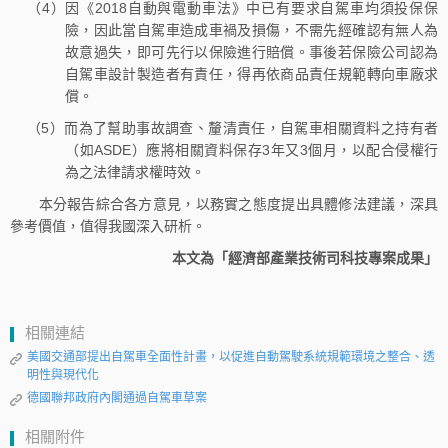
（4）因《2018自動與電動車法》中已有要求自駕車均須投保保
險，因此當自駕車造成車禍及損傷，不需先經確認有無人為
故意過失，即可先行以保險進行賠償。事後若保險公司認為
自駕車設計製造者有責任，得再依商品責任規範轉向車廠求
償。
（5）而為了幫助事故調查、釐清責任，自駕車相關資料之持有者
（如ASDE）應將相關資料保存3年又3個月，以配合侵權行
為之法律請求權時效。
本分報告綜合各方意見，以務實之態度提出具體修法建議，深具
參考價值，值得我國深入研析。
本文為「經濟部產業技術司科技專案成果」
相關連結
美國交通部提出自駕車全面性計畫，以促進自動駕駛系統規範環境之整合、透
明性與現代化
德國聯邦政府內閣通過自駕車草案
相關附件