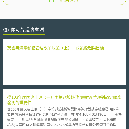
你可能還會想看
英國無線電頻譜管理改革政策（上）－政策源起與目標
從103年度民專上更（一）字第7號淺析智慧財產管理對認定職務
發明的重要性
從103年度民專上更（一）字第7號淺析智慧財產管理對認定職務發明的重
要性 資策會科技法律研究所 法律研究員 林明賢 105年01月30日 壹、事件
摘要 馬克旦(台灣綠牆開發股份有限公司員工，原審被告，以下稱被上
訴人)以其所有之新型專利第M367678號與方智股份有限公司簽訂合作開發