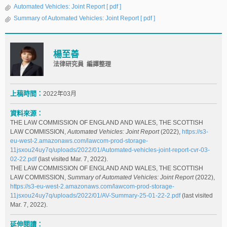
Automated Vehicles: Joint Report
[ pdf ]
Summary of Automated Vehicles: Joint Report
[ pdf ]
楊至善
法律研究員 編譯整理
上稿時間：
2022年03月
資料來源：
THE LAW COMMISSION OF ENGLAND AND WALES, THE SCOTTISH
LAW COMMISSION,
Automated Vehicles: Joint Report
(2022),
https://s3-
eu-west-2.amazonaws.com/lawcom-prod-storage-
11jsxou24uy7q/uploads/2022/01/Automated-vehicles-joint-report-cvr-03-
02-22.pdf
(last visited Mar. 7, 2022).
THE LAW COMMISSION OF ENGLAND AND WALES, THE SCOTTISH
LAW COMMISSION,
Summary of Automated Vehicles: Joint Report
(2022),
https://s3-eu-west-2.amazonaws.com/lawcom-prod-storage-
11jsxou24uy7q/uploads/2022/01/AV-Summary-25-01-22-2.pdf
(last visited
Mar. 7, 2022).
延伸閱讀：