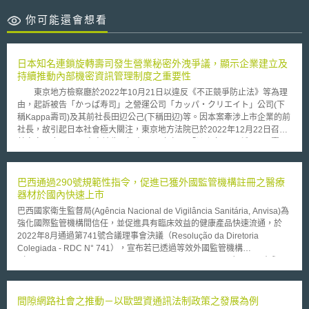
你可能還會想看
日本知名連鎖旋轉壽司發生營業秘密外洩爭議，顯示企業建立及
持續推動內部機密資訊管理制度之重要性
東京地方檢察廳於2022年10月21日以違反《不正競爭防止法》等為理
由，起訴被告「かっぱ寿司」之營運公司「カッパ・クリエイト」公司(下
稱Kappa壽司)及其前社長田辺公己(下稱田辺)等。因本案牽涉上市企業的前
社長，故引起日本社會極大關注，東京地方法院已於2022年12月22日召開
首次審理庭。 本案被告田辺在1998年加入「はま寿司(下稱Hama壽
司)」之母公司，並於2014年到2017年間擔任Hama壽司董事；嗣後在2020
年11月時，轉職至Kappa壽司。雖然田辺在離職時已簽署保密協議，但在離
職前後數月間，持續透過不正當方式，取得Hama壽司之食材成本及其供應
巴西通過290號規範性指令，促進已獲外國監管機構註冊之醫療
商等資訊，同時更指示仍任職於Kappa壽司之部屬製作Kappa壽司與Hama
器材於國內快速上市
壽司之成本對照表，並以郵件方式提供被告，被告再於Kappa壽司內部使
巴西國家衛生監督局(Agência Nacional de Vigilância Sanitária, Anvisa)為
用。 雖然Kappa壽司嗣後發表公開聲明，強調並無跡象顯示該公司曾
強化國際監管機構間信任，並促進具有臨床效益的健康產品快速流通，於
依據相關成本對照表，進行開發新產品或更換批發商等措施，但田辺在審理
2022年8月通過第741號合議理事會決議（Resolução da Diretoria
庭上，已承認指控，而且在被捕時，曾坦言行為動機為希望提高業績。
Colegiada - RDC N° 741），宣布若已透過等效外國監管機構
對於本案，有日本輿論指出海外因應人員轉職較頻繁，對於機密資訊之
（Autoridade Reguladora Estrangeira Equivalente, AREE）–即具有與
管理，通常訂有較嚴格的規定，惟日本目前欠缺相關觀念；亦有論者認為因
Anvisa一致之監管方式的外國監管機構–認定符合公認之品質、安全性和有
為必須符合營業秘密之法定要件，始受《不正競爭防止法》之保護，故強調
效性標準之醫療產品，可利用AREE的註冊或授權證明相關文件，於巴西當
機密管理對於保護商業秘密及針對機密外洩之法律救濟的重要性。從本案觀
地申請上市註冊的過程中，獲得簡化審查的優惠措施。在此框架下，Anvisa
間隙網路社會之推動－以歐盟資通訊法制政策之發展為例
之，任何產業類型的企業都可能會有屬於營業秘密的資訊，為維護企業的商