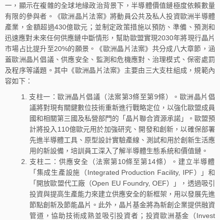
一，顯示在複雜的全球地緣政治背景下，半導體價值鏈極度依賴數量
有限的參與者。《歐洲晶片法案》將動員公共及私人投資歐洲半導體
產業，金額超過430億歐元；並制定政策措施以預防、準備、預測和
迅速應對未來任何供應鏈中斷情形，幫助歐盟實現2030年將現行晶片
市場占比提升至20%的願景。《歐洲晶片法案》共分成八大章節，涵
蓋歐洲晶片倡議、供應安全、監測和危機應對、治理模式、保密處罰
及程序等議題。其中《歐洲晶片法案》主要由三大支柱組成，規範內
容如下：
支柱一：歐洲晶片倡議（法案第3條至第9條）。歐洲晶片倡
議將對現有關鍵數位技術重新進行戰略定位，以強化歐盟成員
國和相關第三國及私營部門的「晶片聯合資源承諾」。歐盟預
計將投入110億歐元用於加強研究、開發和創新，以確保部署
先進半導體工具、原型設計實驗產線、測試和用於創新生活應
用的新設備，培訓員工深入了解半導體生態系統和價值鏈。
支柱二：供應安全（法案第10條至第14條）。建立半導體
「集成生產設施（Integrated Production Facility, IPF）」和
「開放歐盟代工廠（Open EU Foundry, OEF）」，透過吸引
投資與提高生產能力來建立供應安全的新框架，用以發展先進
節點創新及節能晶片。此外，晶片基金將為新創企業提供融資
管道，協助技術成熟並吸引投資者；投資歐洲基金（Invest