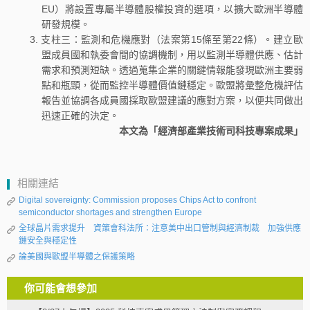
EU）將設置專屬半導體股權投資的選項，以擴大歐洲半導體
研發規模。
支柱三：監測和危機應對（法案第15條至第22條）。建立歐
盟成員國和執委會間的協調機制，用以監測半導體供應、估計
需求和預測短缺。透過蒐集企業的關鍵情報能發現歐洲主要弱
點和瓶頸，從而監控半導體價值鏈穩定。歐盟將彙整危機評估
報告並協調各成員國採取歐盟建議的應對方案，以便共同做出
迅速正確的決定。
本文為「經濟部產業技術司科技專案成果」
相關連結
Digital sovereignty: Commission proposes Chips Act to confront
semiconductor shortages and strengthen Europe
全球晶片需求提升 資策會科法所：注意美中出口管制與經濟制裁 加強供應
鏈安全與穩定性
論美國與歐盟半導體之保護策略
你可能會想參加