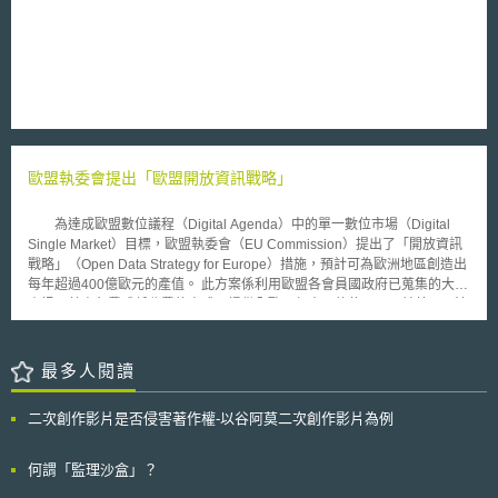
於2024年4月4日通過第290號規範性指令 （Instrução Normativa - N°
業競爭力，避免因營業秘密外洩影響公司營運，企業應建立及持續推動內部
290），內文指出醫療器材及體外診斷醫材產品可於2024年6月3日起，於
機密資訊管理制度，並因應社會與管理環境變化等，精進管理模式。同時應
註冊上市的過程中提交AREE之證明文件以進入簡審程序。 第290號規範性
定期進行教育訓練，提高人員的機密保護意識，強化營業秘密外洩事件發生
指令明確指出，目前獲巴西政府認可之醫療器材AREE及對應之註冊或授權
時的舉證，以有效的主張權利。 本文同步刊登於TIPS網站
證明，包含以下機構：（1）美國食品及藥物管理局（U.S. Food and Drug
（https://www.tips.org.tw）
Administration, FDA）之上市前批准（PMA）、510(k)或De Novo；（2）
加拿大衛生部（Health Canada, HC） 之醫療器材許可證；（3）澳洲醫療
用品管理局（Therapeutic Goods Administration, TGA）之澳洲治療用品登
記冊 ；（4）日本厚生勞動省（Ministry of Health, Labour and Welfare,
歐盟執委會提出「歐盟開放資訊戰略」
MHLW）之上市前批准。另外，欲適用簡化程序的註冊產品，則需與AREE
頒發授權證明之產品具有「本質上相同性」（Dispositivo Médico
Essencialmente Idêntico），具體包含產品之技術規格、適應症、預期用
為達成歐盟數位議程（Digital Agenda）中的單一數位市場（Digital
途、製造商、製造流程，以及安全與性能上的一致性。 此政策透過值得信
Single Market）目標，歐盟執委會（EU Commission）提出了「開放資訊
賴的監管單位把關，不僅可促進國際間醫療器材之貿易流通，更可能有效減
戰略」（Open Data Strategy for Europe）措施，預計可為歐洲地區創造出
少巴西當局於審查過程的行政成本，進而提升國內的產品審查效率。然值得
每年超過400億歐元的產值。 此方案係利用歐盟各會員國政府已蒐集的大量
注意的是，在各國醫療器材監管法規與行政裁量基準不完全一致的現況下，
資訊，藉由免費或低收費的方式，提供全歐洲任意目的使用。目前英國、法
各國政府對於醫療器材之分類、臨床數據及健康風險的解釋與判斷結果也不
國已完成相關整備，蓄勢待發 。 歐盟此目標包含三個具體措施：a.歐
見得相同，Avisa未來在醫療器材上市審核的過程中，將如何看待及利用來
盟執委會將率先開始，利用新網站（data portals）免費開放資訊；b.建立全
自AREE之證明文件，有待未來持續觀察其實施成效。
歐洲開放資訊的公平競爭環境；c.從2011至2013年投入共1億歐元，以進行
最多人閱讀
資料處理研究。 此外執委會建議修正2003年公共部門資訊再利用指令
（2003/98/EC），包含：a.所有公部門蒐集的資訊，在無妨礙著作權情形
二次創作影片是否侵害著作權-以谷阿莫二次創作影片為例
下，應開放予所有人任何目的使用；b.除了必要成本外，不得收取其他費
用；c.任何機器均可使用，以確保資料有效重新利用；d.引入監管機制；e.
擴展指令覆蓋範圍，包含博物館與圖書館等。 歐盟執委會現已著手建立新
何謂「監理沙盒」？
的專屬公開網站，未來該網站將可連結到歐盟各會員國公開資訊。該網站預