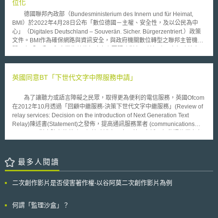
響進行調查，且CDRH功能表現與器材使用實驗室(CDRH’s Functional
位化
款於契約提早終止一定期間內仍有效。 [1]Dr. Henrik Holzapfel，New
Performance and Device Use Laboratory)也正開發與採用電腦模組化方法
german law on the protection of trade secrets,
德國聯邦內政部（Bundesministerium des Innern und für Heimat,
來評估小規模設計變更於醫療器材使用安全性所帶來的影響。此外，固體力
https://www.mwe.com/insights/new-german-law-protection-trade-secrets/
BMI）於2022年4月28日公布「數位德國－主權、安全性，及以公民為中
學實驗室(Laboratory of Solid Mechanics)也正著手研究3D列印素材於列印
(last visisted Sep.25,2019).
心」（Digitales Deutschland – Souverän. Sicher. Bürgerzentriert.）政策
過程中對於醫療器材耐久性與堅固性所帶來的影響。 對於3D列印就醫
文件。BMI作為確保網路與資訊安全，與政府機關數位轉型之聯邦主管機
療器材製造所帶來的法制面挑戰，在Focus noted in August 2013中，其論
關，在「以公民和企業為數位行政之主要服務對象，並加強國家行政效率」
及的問題包含：藉由3D列印所製造的醫療器材，由於其未經由品質檢證是
之前提下，規劃2025年前預計達成之目標與具體措施，分述如下： （1）以
否不應將其視為是醫療器材？3D列印醫療器材是否需於FDA註冊登記？於
公民與企業為中心的國家服務數位化：政府應以使用者導向
網路分享的3D列印設計檔案，由於未事先做出醫療器材風險與效益分析，
（Nutzerorientierung）作為行政數位化的指導原則，推動簡易、具透明
英國同意BT「下世代文字中際服務申請」
FDA是否應將其視為是未授權推廣等問題。 針對3D列印於醫療器材製
度，且可隨時隨地使用之數位行政服務，包含制定如何提供良好數位化行政
造所帶來的影響，CDRH預計近期推出相關的管理指引，然FDA認為在該管
服務之指引、調修《網路近用法》（Onlinezugangsgesetz）等。 （2）國
理指引推出前，必須先行召開公聽會來援引公眾意見作為該管理指引的建議
為了讓聽力或語言障礙之民眾，取得更為便利的電信服務，英國Ofcom
家現代化：未來聯邦法律應於立法程序中，確認數位化之可行性，並刪除其
參考。而就該公聽會所討論的議題，主要依列印前、列印中與列印後區分三
在2012年10月透過「回顧中繼服務-決策下世代文字中繼服務」(Review of
中有關書面形式之要求。另應加強聯邦政府內部之系統整合、促進行政工作
階段不同議題。列印前議題討論包含但不限於材料化學、物理特性、可回收
relay services: Decision on the introduction of Next Generation Text
數位化，並透過訓練計畫讓員工適應數位化環境。 （3）資訊安全架構的現
性、部分重製性與過程有效性等；列印中議題討論包含但不限於列印過程特
Relay)陳述書(Statement)之發佈，提高通訊服務業者 (communications
代化：調整德國聯邦資訊安全局（Bundesamt für Sicherheit in der
性、軟體使用、後製程序與額外加工等；列印後議題討論則包含但不限於清
providers)對身障者的義務。根據陳述書內容，英國市話、行動通信業者必
Informationstechnik, BSI）職權，強化BSI與資訊技術安全中央辦公室
潔/多餘材料去除、消毒與生物相容性複雜度影響、最終裝置力學測定與檢
須在2014年4月18日，達成「下世代文字中繼服務」(Next Generation Text
（Zentrale Stelle für Informationstechnik im Sicherheitsbereich, ZITiS）等
證等議題。
Relay，NGTR)之要求。因此，英國電信BT於去(2013)年11月提出審查申
資安主管機關之數位能力與技能。 （4）資料合法開放與使用：加強行政機
請，並在今年3月獲得Ofcom許可。 Ofcom要求下世代中繼服務最主要
最多人閱讀
關之資料能力與相關分析技能，並以歐盟「資料法案」（Data Act）為法律
重點，主要可分為(1)透過網際網路的連接，提供雙向語音服務，讓雙方談
基礎，為資料品質與資料使用建立標準。 （5）強化數位主權（Digitalen
話更為流暢；(2)促使更多載具皆可使用文字中繼服務。BT為了落實上述核
Souveränität）與互通性：為確保國家在數位領域的長期能量，必須加強個
二次創作影片是否侵害著作權-以谷阿莫二次創作影片為例
心要求，除了透過提升服務性能、技術應變能力、員工培訓與申訴機制，增
人與公部門的數位能力，使其能在數位世界中獨立、自主與安全地發揮作
加中繼服務的品質，以通過Ofcom核可外，BT亦允諾2014年4月18日後，
用。與此同時，BMI亦與各邦及聯邦資訊技術合作組織（Föderale IT-
該公司文字中繼服務將可進一步延伸至： 1.既有文字電話(textphones)與視
何謂「監理沙盒」？
Kooperation, FITKO）合作，建立可信賴之標準與介面，並借助開源軟體
障閱讀器(Braille readers)。 2.支援Windows XP系統以上個人、筆記型電
（Open-Source）、開放介面與開放標準，降低對個別技術供應商之依賴。