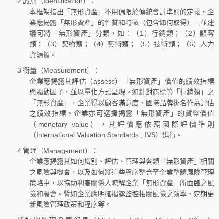
2.識別（Identification）：
本框架指出「無形資產」不用侷限於傳統會計準則的定義，企
業應揭露「無形資產」的性質和特徵（包含如何取得），並建
議可將「無形資產」分類，如：（1）行銷類；（2）顧客
類；（3）契約類；（4）藝術類；（5）技術類；（6）人力
資源類。
3.衡量（Measurement）：
企業應揭露其評估（assess）「無形資產」價值的績效指標
與驅動因子，並以量化方式呈現。如針對商標等「行銷類」之
「無形資產」，企業得以顧客滿意度、國際品牌排名作為評估
之績效指標。企業亦可選擇揭露「無形資產」的貨幣價值
（monetary value），其評價應依照國際評價準則
（International Valuation Standards , IVS）進行。
4.管理（Management）：
企業應揭露其如何識別、評估、管理與各類「無形資產」相關
之風險與機會，以及如何將這些程序整合至企業整體風險管理
策略中，以協助利害關係人瞭解企業「無形資產」所面臨之風
險和機會。譬如企業應明確揭露監控相關風險之頻率、定期更
新風險管理政策和程序等。