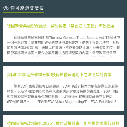
你可能還會想看
德國新營業秘密保護法—契約擬定「禁止逆向工程」條款建議
德國新營業秘密保護法(The new German Trade Secrets Act, TSA)其中
一個亮點即為：除非有明確契約或其他法規要求，逆向工程是合法的，其規
範於該法第3條第1款，德國以往舊法（不正競爭防止法）並未特別明文，我
國營業秘密法亦同。現今企業應盡快透過調整契約內容、保密政策或保密技
術來防止該類法所「允許」之情形發生[1]，以避免供應鏈間之風險。德國法
律專家提出有關「制定合作契約」建議供參： 禁止條款應有期間明文：契
約起草禁止逆向工程條款時需注意其法律效力。法明文允許進行逆向工程，
也代表著可促進企業市場參與並能從現有技術中受益做進一步發展。如契約
美國FDA計畫舉辦3D列印技術於醫療運用下之法制探討會議
一律禁止形同限制經濟自由，無論該條款訂於平行契約（如研發契約）或於
垂直契約（如授權契約），往後遇有爭議恐被法院認為條款無效。故可折衷
隨著3D印表機的價格日趨親民、3D列印設計檔案於網際網路交流越趨
於「期間」加以限制，禁止逆向工程直到產品或服務上市為止，基本上企業
頻繁，以及預期3D列印技術在未來的應用會更加精進與複雜化，3D列印技
只有在確信可以收回成本情況下才會投資於新技術開發。合理而言應在產品
術於醫療器材製造面所帶來的影響，已經逐漸引起美國食品藥物管理局
或服務公開上市後，才可以對產品或服務進行逆向工程。 注意誠實信用原
(FDA)的關注。 在近期FDA Voice Blog posting中，FDA注意到使用3D
則並延長條款效力：現行法就禁止逆向工程與否可由締約雙方協議。該禁止
列印所製造出的醫療器材已經使用於FDA所批准的臨床干預行為(FDA-
條款並不當然有違德國民法第307條第2項誠實信用原則而不利益於締約雙
cleared clinical interventions)，並預料未來將會有更多3D列印醫療器材投
方之情況。但為避免仍有違誠實信用原則疑慮，契約可明確約定於產品或服
入；同時，FDA科學及工程實驗辦公室(FDA’s Office of Science and
務上市前不限制締約人使用相對人產品或服務並從中發現技術或資訊，也確
Engineering Laboratories)也對於3D列印技術就醫療器材製造所帶來的影
德國聯邦內政部提出2025年數位政策計畫，加強推動國家行政數
保該期間內營業秘密所有權人之營業秘密專有權。合作契約亦可約定禁止條