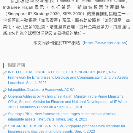
新加坡總理公署部長（Minister of Prime Minister's Office）
Indranee Rajah表示，本框架是「新加坡智慧財產戰略」
（Singapore IP Strategy 2030, SIPS 2030）的重要推動措施之一，
企業若能主動揭露「無形資產」現況，將有助於將其「無形資產」商
業化、吸引更多的投資、增進風險管理、提升企業競爭力，持續強化
新加坡作為全球智財活動及交易樞紐的地位。
本文同步刊登於TIPS網站（
https://www.tips.org.tw
）
相關連結
INTELLECTUAL PROPERTY OFFICE OF SINGAPORE [IPOS], New
Framework for Enterprises to Disclose and Communicate Intangible Assets
Launched, Sep. 4, 2023
Intangibles Disclosure Framework, ACRA
Opening Address by Ms Indranee Rajah, Minister in the Prime Minister’s
Office, Second Minister for Finance and National Development, at IP Week
2023 Celebratory Dinner on 4 Sept 2023, MOF
Sharanya Pillai, New framework encourages companies to disclose
intangible assets, The Straits Times, Sep. 4, 2023
SINGAPORE BUSINESS REVIEW, Singapore proposes new standard for
businesses to disclose intangible assets, Sep. 4, 2023