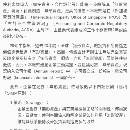
使利害關係人（如投資者、合作夥伴等）能進一步瞭解其「無形資
產」現況，藉此創造「無形資產」更高的價值。本框架是在「新加坡
智慧財產局」（Intellectual Property Office of Singapore, IPOS）及
「會計與企業管理局」（Accounting and Corporate Regulatory
Authority, ACRA）主導下，由產業代表組成的工作小組歷時2年討論
後制定發布。
框架中指出，過去20年間，全球「無形資產」的投資和所創造之
價值逐步超過「有形資產」。然而，傳統會計準則往往無法完全真實
反映企業所持有之「無形資產」價值，亦即「無形資產」價值往往被
低估。因此，本框架鼓勵企業主動揭露，並建議可將「無形資產」現
況納入公司年報（Annual Report）中，亦可獨立成一份報告，與公司
財報（financial statements）一同發布。
此外，企業在揭露「無形資產」時可依循以下四項原則（簡稱
「SIMM原則」）：
1.策略（Strategy）：
企業應揭露「無形資產」與其商業經營策略的關聯性、佈局狀
況、貢獻度，使利害關係人瞭解企業是如何利用「無形資產」
維持其競爭優勢及替投資者創造更多的收益。