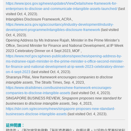
https://www.ipos.gov.sg/news/updates/ViewDetails/new-framework-for-
enterprises-to-disclose-and-communicate-intangible-assets-launched/
(last
visited Oct. 4, 2023).
Intangibles Disclosure Framework, ACRA ,
https://www.acra.gov.sg/accountancy/industry-development/industry-
development-programme/intangibles-disclosure-framework
(last visited
Oct. 4, 2023).
Opening Address by Ms Indranee Rajah, Minister in the Prime Minister’s
Office, Second Minister for Finance and National Development, at IP Week
2023 Celebratory Dinner on 4 Sept 2023, MOF ,
https://www.mof.gov.sg/news-publications/speeches/opening-address-by-
ms-indranee-rajah-minister-in-the-prime-minister-s-office-second-minister-
for-finance-and-national-development-at-ip-week-2023-celebratory-dinner-
on-4-sept-2023
(last visited Oct. 4, 2023).
Sharanya Pillai,
New framework encourages companies to disclose
intangible assets
, The Straits Times, Sep. 4, 2023,
https://www.straitstimes.com/business/new-framework-encourages-
companies-to-disclose-intangible-assets
(last visited Oct. 4, 2023).
SINGAPORE BUSINESS REVIEW
, Singapore proposes new standard for
businesses to disclose intangible assets
, Sep. 4, 2023,
https://sbr.com.sg/economy/news/singapore-proposes-new-standard-
businesses-disclose-intangible-assets
(last visited Oct. 4, 2023).
延伸閱讀：
韓佳盈，〈新加坡宣布啟動「無形資產轉化」指導計畫，以協助企業更好地利