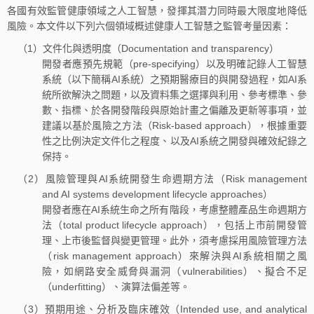
各國有效監管健康領域之人工智慧，發揮其潛力同時最大限度地降低
風險。本文件以下列六個領域概述健康人工智慧之監管考量因素：
（1）文件化與透明度（Documentation and transparency）
開發者應預先規範（pre-specifying）以及明確記錄人工智慧
系統（以下簡稱AI系統）之預期醫療目的與開發過程，如AI系
統所欲解決之問題，以及資料集之選擇與利用、參考標準、參
數、指標、於各開發階段與原始計畫之偏離及更新等事項，並
建議以基於風險之方法（Risk-based approach），根據重要
性之比例決定文件化之程度、以及AI系統之開發與確效紀錄之
保持。
（2）風險管理與AI系統開發生命週期方法（Risk management
and AI systems development lifecycle approaches）
開發者應在AI系統生命之所有階段，考慮整體產品生命週期方
法（total product lifecycle approach），包括上市前開發管
理、上市後監督與變更管理。此外，須考慮採用風險管理方法
（risk management approach）來解決與AI系統相關之風
險，如網路安全威脅與漏洞（vulnerabilities）、擬合不足
（underfitting）、演算法偏差等。
（3）預期用途、分析及臨床確效（Intended use, and analytical