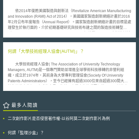
合由上而下及由下而上兩種組織結構： EIT 本身具有獨立之法人格，其內部
除設置管理局（ Governing Board , GB ）監督組織運作外，並有約六十位
依2014年復甦美國製造與創新法（Revitalize American Manufacturing
常設之科學及職員人力；另 EIT 將由數個知識及創新社群（ Knowledge
and Innovation (RAMI) Act of 2014），美國國家製造創新網絡計畫於2016
and Innovation Communities, KICs ）組成，各 KICs 代表不同區域之大
年2月公布年度報告（Annual Report）。國家製造創新網絡計畫的目標是處
學、研究組織與企業，各 KISs 與 EIT 以契約規範彼此間的權利義務關係；
理發生於執行面的、介於初期基礎研究與技術布建之間的製造技術轉型
至於各個 KICs 的組織結構，以及其如何達到契約目的，則交由其自治。目
（manufacturing related technology transition）挑戰。 國家製造創新
前歐盟執委會規劃在 2013 年以前建構約六個 KICs ，預計在此以前， EIT
網絡計畫的關鍵核心之一，是連結創新與製造，而「研發機構」
需要來自公私部門總計約 24 億歐元（ €2.4bn ）的經費資助。 由於
（Institute）在這當中扮演最為關鍵的角色。此所稱之研發機構，係指2013
EIT 的設立尚須經過歐洲議會及歐盟理事會同意，若執委會目前所提出的設
年「國家製造創新網絡先期規劃」（NNMI-PD）以及2014年復甦美國製造
何謂「大學技術經理人協會(AUTM)」？
立規劃草案順利取得前述兩機構同意，預計 EIT 將可能從 2008 年起正式運
與創新法（RAMI Act of 2014）第278s條(c)項所界定之「製造創新中心」
作，並在 2010 年以前完成兩個 KICs 的設立。
（center for manufacturing innovation）——其採公私合營制（public-
大學技術經理人協會( The Association of University Technology
private partnership），其成員可包括各該業界之業者與學研機構，以及商
Managers, AUTM)是一個專門贊助並增進全球學術科技移轉的非營利組
務部長認屬適當之產業聯盟（industry-led consortia）、技職教育學校、聯
織，成立於1974年，其前身為大學專利管理協會(Society Of University
邦政府所屬實驗室、以及非營利機構等。「研發機構」將以上之利害關係各
Patents Administrators），至今已經擁有超過3000位來自超過300間大學
方匯聚形成一個創新生態系（innovation ecosystem），以共同因應高風險
技術轉移室的經理人成為會員，為美國產學合作的重要組織。 該協會
之製造業挑戰並協助製造業者維持並提升產能與競爭力。 我國於民國
運作之目的為充實成員對於技術轉移的知識、贊助技術轉移活動的進行、增
105年7月由行政院核定通過之「智慧機械產業推動方案」，亦規劃透過
進產業及學界的合作與交流，以及打造友善的跨國技轉環境。 該協會
「智機產業化」與「產業智機化」，建構智慧機械產業生態體系，整合產學
每年對美國及加拿大的大學、教學醫院，以及研究機構進行問卷調查，以了
最多人閱讀
研能量，並深化智慧機械自主技術中長期布局與產品創新。
解各大學級研究機構的技術授權情形，並發布年度授權活動調查報告
(AUTM Licensing Activity Surveys)。其亦每年舉辦年會，提供來自全美各
二次創作影片是否侵害著作權-以谷阿莫二次創作影片為例
地的大學、研究機構、營利及非營利組織，以及全球對技術轉移議題有興趣
的單位一個資訊交流的場合，會中除了舉辦針對技術轉移議題的研討會以
外，並會提供相關企業或組織展示其技術移轉之服務及成果的機會，提供與
何謂「監理沙盒」？
會者認識技術移轉之世界趨勢的機會。