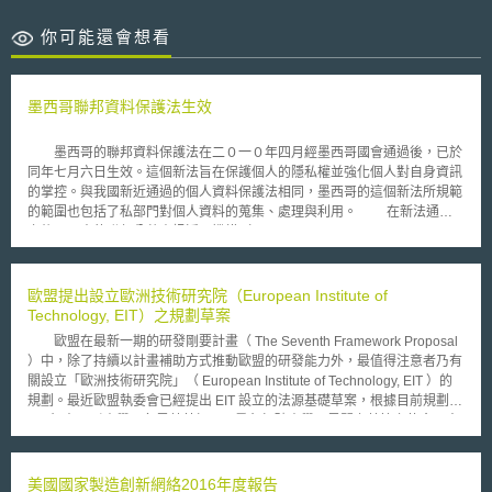
你可能還會想看
墨西哥聯邦資料保護法生效
墨西哥的聯邦資料保護法在二０一０年四月經墨西哥國會通過後，已於
同年七月六日生效。這個新法旨在保護個人的隱私權並強化個人對自身資訊
的掌控。與我國新近通過的個人資料保護法相同，墨西哥的這個新法所規範
的範圍也包括了私部門對個人資料的蒐集、處理與利用。 在新法通過
之後，原本的聯邦公共資訊近用機構（Federal Institute for Access to
Public Information），亦擴張執掌並更名為聯邦公共資料近用及資料保護機
構（Federal Institute of Access to Information and Data Protection）。在
新制下，該機構將在原有負責事務外，另肩負起監督私部門就個人資料保護
歐盟提出設立歐洲技術研究院（European Institute of
的相關事務。 此外，該法設計了一個雙重的監督機制：當資料的蒐
Technology, EIT）之規劃草案
集、處理或利用人，也就是所謂的資料控制者（Data Controller）出現可能
歐盟在最新一期的研發剛要計畫（ The Seventh Framework Proposal
違反聯邦資料保護法的狀況，將先由各相關部門的主管機關，例如主管經濟
）中，除了持續以計畫補助方式推動歐盟的研發能力外，最值得注意者乃有
事務的機關或主管交通事務的機關來介入處理，而非由聯邦公共資料近用及
關設立「歐洲技術研究院」（ European Institute of Technology, EIT ）的
資料保護機構立刻介入。
規劃。最近歐盟執委會已經提出 EIT 設立的法源基礎草案，根據目前規劃，
EIT 旨在吸引產學研各界菁英加入，肩負打破產學研界間之藩籬之使命，未
來 EIT 除為產學研合作之參考模式外，並將扮演歐洲地區創新、研究與高等
教育之菁英領航者（ a flagship for excellence ），期使歐盟得更有效率地
面對全球化及知識經濟社會所帶來之挑戰。 就組織面而言， EIT 係整
美國國家製造創新網絡2016年度報告