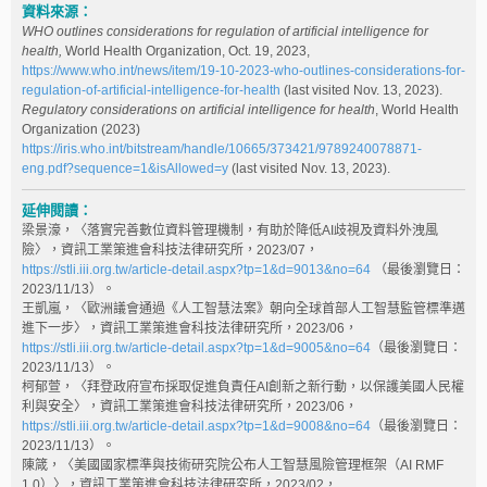
資料來源：
WHO outlines considerations for regulation of artificial intelligence for
health,
World Health Organization, Oct. 19, 2023,
https://www.who.int/news/item/19-10-2023-who-outlines-considerations-for-
regulation-of-artificial-intelligence-for-health
(last visited Nov. 13, 2023).
Regulatory considerations on artificial intelligence for health
, World Health
Organization (2023)
https://iris.who.int/bitstream/handle/10665/373421/9789240078871-
eng.pdf?sequence=1&isAllowed=y
(last visited Nov. 13, 2023).
延伸閱讀：
梁景濠，〈落實完善數位資料管理機制，有助於降低AI歧視及資料外洩風
險〉，資訊工業策進會科技法律研究所，2023/07，
https://stli.iii.org.tw/article-detail.aspx?tp=1&d=9013&no=64
（最後瀏覽日：
2023/11/13）。
王凱嵐，〈歐洲議會通過《人工智慧法案》朝向全球首部人工智慧監管標準邁
進下一步〉，資訊工業策進會科技法律研究所，2023/06，
https://stli.iii.org.tw/article-detail.aspx?tp=1&d=9005&no=64
（最後瀏覽日：
2023/11/13）。
柯郁萱，〈拜登政府宣布採取促進負責任AI創新之新行動，以保護美國人民權
利與安全〉，資訊工業策進會科技法律研究所，2023/06，
https://stli.iii.org.tw/article-detail.aspx?tp=1&d=9008&no=64
（最後瀏覽日：
2023/11/13）。
陳箴，〈美國國家標準與技術研究院公布人工智慧風險管理框架（AI RMF
1.0）〉，資訊工業策進會科技法律研究所，2023/02，