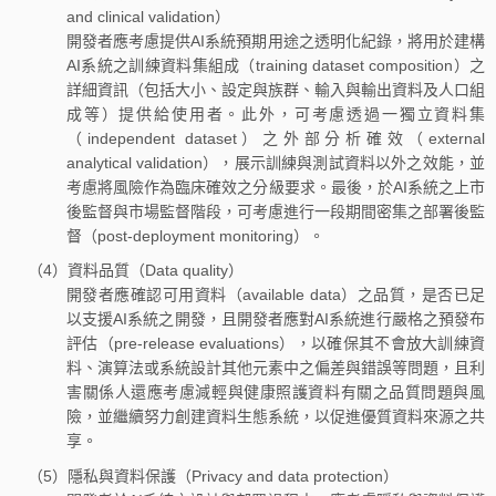
and clinical validation）
開發者應考慮提供AI系統預期用途之透明化紀錄，將用於建構
AI系統之訓練資料集組成（training dataset composition）之
詳細資訊（包括大小、設定與族群、輸入與輸出資料及人口組
成等）提供給使用者。此外，可考慮透過一獨立資料集
（independent dataset）之外部分析確效（external
analytical validation），展示訓練與測試資料以外之效能，並
考慮將風險作為臨床確效之分級要求。最後，於AI系統之上市
後監督與市場監督階段，可考慮進行一段期間密集之部署後監
督（post-deployment monitoring）。
（4）資料品質（Data quality）
開發者應確認可用資料（available data）之品質，是否已足
以支援AI系統之開發，且開發者應對AI系統進行嚴格之預發布
評估（pre-release evaluations），以確保其不會放大訓練資
料、演算法或系統設計其他元素中之偏差與錯誤等問題，且利
害關係人還應考慮減輕與健康照護資料有關之品質問題與風
險，並繼續努力創建資料生態系統，以促進優質資料來源之共
享。
（5）隱私與資料保護（Privacy and data protection）