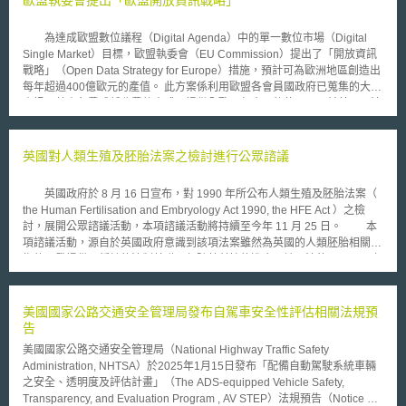
不服，主張法律及相關規定未就請求銀行提供資料的情形或條件進行足夠細
緻的規定，亦未就稅務機關行使調閱權設計有效的事前及事後控制程序，從
為達成歐盟數位議程（Digital Agenda）中的單一數位市場（Digital
而賦予稅務機關不受約束的裁量空間。 義大利稅務機關則回應，為履行其
Single Market）目標，歐盟執委會（EU Commission）提出了「開放資訊
「核查納稅人提交的申報資料及繳納款項，偵測任何遺漏事項，並據此進行
戰略」（Open Data Strategy for Europe）措施，預計可為歐洲地區創造出
應繳稅款的核定與徵收」職權，法律賦予其要求銀行提供納稅人的相關資料
每年超過400億歐元的產值。 此方案係利用歐盟各會員國政府已蒐集的大量
之權限。 法院強調，凡涉及人權的政府措施，均必須保障個人免受任意干
資訊，藉由免費或低收費的方式，提供全歐洲任意目的使用。目前英國、法
預，並接受在獨立機構進行前進行的某種對抗性程序審查，以適時審核決策
國已完成相關整備，蓄勢待發 。 歐盟此目標包含三個具體措施：a.歐
依據及相關證據，始符合法治之要求。在本案中，法院認為，若義大利稅務
盟執委會將率先開始，利用新網站（data portals）免費開放資訊；b.建立全
機關發布行政規則，能補充並進一步界定了銀行資料之調閱事由及權限，且
歐洲開放資訊的公平競爭環境；c.從2011至2013年投入共1億歐元，以進行
英國對人類生殖及胚胎法案之檢討進行公眾諮議
對執行單位具有拘束力，相關規定應能符合法治之要求。 但法院發現，在
資料處理研究。 此外執委會建議修正2003年公共部門資訊再利用指令
事前的內部授權流程中，執行單位可以不附理由地提出調閱申請，不須就前
（2003/98/EC），包含：a.所有公部門蒐集的資訊，在無妨礙著作權情形
述行政規則例示之調閱事由，如「稅務申報存在異常」等情形提供證據。
英國政府於 8 月 16 日宣布，對 1990 年所公布人類生殖及胚胎法案（
下，應開放予所有人任何目的使用；b.除了必要成本外，不得收取其他費
法院也發現，申訴人也無法在事後針對調閱決定透過法院獲得有效救濟。一
the Human Fertilisation and Embryology Act 1990, the HFE Act ）之檢
用；c.任何機器均可使用，以確保資料有效重新利用；d.引入監管機制；e.
方面，若申訴人依附於稅務評定書（tax assessment notice）向稅務法庭就
討，展開公眾諮議活動，本項諮議活動將持續至今年 11 月 25 日。 本
擴展指令覆蓋範圍，包含博物館與圖書館等。 歐盟執委會現已著手建立新
調閱行為進行爭執，由於根據義大利判決先例，調閱缺乏授權或授權理由不
項諮議活動，源自於英國政府意識到該項法案雖然為英國的人類胚胎相關技
的專屬公開網站，未來該網站將可連結到歐盟各會員國公開資訊。該網站預
足，不足以構成撤銷稅務評定書的正當理由，調閱行為之合法性本身可能因
術的研發提供了穩健的法制基礎，但隨著科技的進步，該項法律早已跟不上
計於2012年春季正式推出。
此被視為訴訟上不相關的爭議，在訴訟過程中並不受到審查。另一方面，即
時代的腳步，甚至形成阻礙；有鑑於此，英國政府於 2004 年 1 月公布檢討
便直接針對向民事法院請求救濟，在調閱決定可不附理由之情形下，也難以
上述法案，這項檢討包括預定在 2005 舉行公眾諮議活動（ consultation
想像法院如何進行審查。 因此，法院判決最後認為，義大利法律框架賦予
），希望夠過公眾參與獲得各界對上述法案的批評與建言，一方面建立公眾
美國國家公路交通安全管理局發布自駕車安全性評估相關法規預
了稅務機關不受約束的調閱裁量權，違反ECHR第8條對隱私權之保障。
對相關科技的信心，一方面檢視該法是否仍適合英國 21 世紀初期的需求，
告
並其建立一套為社會廣泛所接受的規範架構。本項諮詢的主要議題，包括了
美國國家公路交通安全管理局（National Highway Traffic Safety
為醫療目的而選取胚胎之相關管控規範、供研究目的用之胚胎的定義與 粒
Administration, NHTSA）於2025年1月15日發布「配備自動駕駛系統車輛
線體遺傳疾病（ mitochondrial disease ）研究之規範。 根據英國健康部在
之安全、透明度及評估計畫」（The ADS-equipped Vehicle Safety,
其網站上發表的文件指出，這項檢討希望參酌科技的進展、社會態度的轉
Transparency, and Evaluation Program , AV STEP）法規預告（Notice of
變、國際相關科技的發展與對可確實有效之法規的需求。 這項活動引