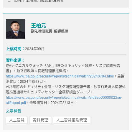
製程工業AI應用與規範研討會
王柏元
副法律研究員 編譯整理
上稿時間：
2024年09月
資料來源：
IPAテクニカルウォッチ「AI利用時のセキュリティ脅威・リスク調査報告
書」，独立行政法人情報処理推進機構，
https://www.ipa.go.jp/security/reports/technicalwatch/20240704.html
，最後
瀏覽日：2024年8月3日。
AI利用時のセキュリティ脅威・リスク調査調査報告書，独立行政法人情報処
理推進機構セキュリティセンター企画部調査グループ，
https://www.ipa.go.jp/security/reports/technicalwatch/eid2eo00000022sn-
att/report.pdf
，最後瀏覽日：2024年8月3日。
文章標籤
人工智慧
資料管理
人工智慧風險管理