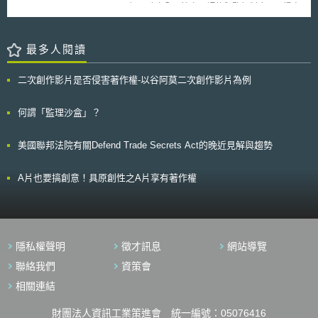
proposed rulemaking, NPRM），建立全國性自願評估與監督制度，以提高
起了英國下議院科技委員會（ the House of Commons Science and
自駕車安全性之公共透明度，並促進其負責任布建。 根據《國家交通與機
Technology Committee ）對生殖科技（ reproductive technologies ）與相
動車輛安全法》（National Traffic and Motor Vehicle Safety Act），自駕車
關法律的注意，並對此做出回應。科技委員會建議，未來的修正應不會對胚
在符合〈聯邦機動車輛安全標準〉（Federal Motor Vehicle Safety
最多人閱讀
胎重新定義，而是將焦點放在何種胚胎適合移植，何種胚胎可提供研究。委
Standards, FMVSS）及州、地方法律的前提下，得於公共道路上行駛；若
員會更建議，因粒腺體遺傳疾病研究，而造成基因結構改變之細胞成為胚胎
無法符合FMVSS之要求，則需進行豁免申請。惟不論採何種途徑，FMVSS
的一部份的情形，應加以禁止。
二次創作影片是否侵害著作權-以谷阿莫二次創作影片為例
皆未針對自駕車之安全性與性能進行評估，因此NHTSA提出AV STEP，為
自駕車設計專門之豁免申請途徑，並針對不同自動化程度車輛提出涵蓋車輛
設計、開發與運行之安全性審查條件，以對現行FMVSS之豁免規定進行補
何謂「監理沙盒」？
充。簡要說明如下： （1）需配置駕駛人之自駕車：需具備手動駕駛功能與
清晰的交接程序，以於自駕系統失效時透過充分提示與反應時間，使駕駛人
美國聯邦法院有關Defend Trade Secrets Act的晚近見解與趨勢
接管操作。 （2）完全由自駕系統操作之自駕車：監管著重於各種情況下皆
能自主運作、回退（Fallback）機制需具遠端監控能力，且能自動進入最小
風險狀態。 除上述要求外，申請者皆須提供第三方機構之獨立評估報告、
A片也要搞創意！具原創性之A片享有著作權
說明自動駕駛系統故障之應對措施，並持續接受NHTSA監督。
隱私權聲明
徵才訊息
網站導覽
聯絡我們
資策會
相關連結
財團法人資訊工業策進會 統一編號：05076416