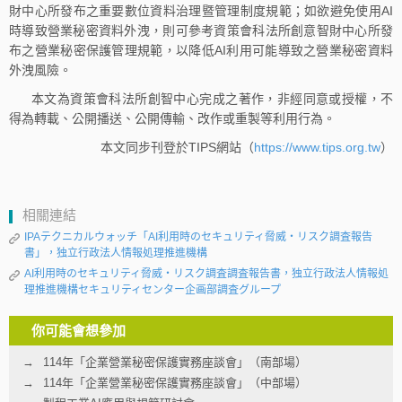
財中心所發布之重要數位資料治理暨管理制度規範；如欲避免使用AI
時導致營業秘密資料外洩，則可參考資策會科法所創意智財中心所發
布之營業秘密保護管理規範，以降低AI利用可能導致之營業秘密資料
外洩風險。
本文為資策會科法所創智中心完成之著作，非經同意或授權，不
得為轉載、公開播送、公開傳輸、改作或重製等利用行為。
本文同步刊登於TIPS網站（
https://www.tips.org.tw
）
相關連結
IPAテクニカルウォッチ「AI利用時のセキュリティ脅威・リスク調査報告
書」，独立行政法人情報処理推進機構
AI利用時のセキュリティ脅威・リスク調査調査報告書，独立行政法人情報処
理推進機構セキュリティセンター企画部調査グループ
你可能會想參加
114年「企業營業秘密保護實務座談會」（南部場）
114年「企業營業秘密保護實務座談會」（中部場）