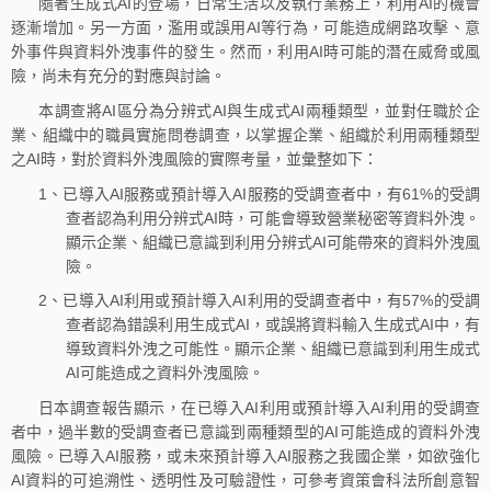
隨著生成式AI的登場，日常生活以及執行業務上，利用AI的機會
逐漸增加。另一方面，濫用或誤用AI等行為，可能造成網路攻擊、意
外事件與資料外洩事件的發生。然而，利用AI時可能的潛在威脅或風
險，尚未有充分的對應與討論。
本調查將AI區分為分辨式AI與生成式AI兩種類型，並對任職於企
業、組織中的職員實施問卷調查，以掌握企業、組織於利用兩種類型
之AI時，對於資料外洩風險的實際考量，並彙整如下：
1、已導入AI服務或預計導入AI服務的受調查者中，有61%的受調
查者認為利用分辨式AI時，可能會導致營業秘密等資料外洩。
顯示企業、組織已意識到利用分辨式AI可能帶來的資料外洩風
險。
2、已導入AI利用或預計導入AI利用的受調查者中，有57%的受調
查者認為錯誤利用生成式AI，或誤將資料輸入生成式AI中，有
導致資料外洩之可能性。顯示企業、組織已意識到利用生成式
AI可能造成之資料外洩風險。
日本調查報告顯示，在已導入AI利用或預計導入AI利用的受調查
者中，過半數的受調查者已意識到兩種類型的AI可能造成的資料外洩
風險。已導入AI服務，或未來預計導入AI服務之我國企業，如欲強化
AI資料的可追溯性、透明性及可驗證性，可參考資策會科法所創意智