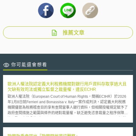
推薦文章
你可能還會想看
歐洲人權法院認定義大利稅務機關對銀行用戶資料存取享過大且
欠缺有效司法或獨立監督之裁量權，違反ECHR
歐洲人權法院（European Court of Human Rights，簡稱ECtHR）於2026
年1月8日就Ferrieri and Bonassisa v. Italy一案作成判決，認定義大利稅務
機關儘管為稅務稽查目的享有查閱當事人銀行資料，但相關授權規定賦予了
政府查閱措施之範圍與條件的絕對裁量權，缺乏避免恣意裁量之程序保障，
違反歐洲人權公約（European Convention on Human Rights, ECHR）對
隱私權之保障。 本案起源於申訴人接獲其銀行通知，表示接獲稅務機關要
求，須提供特定時間段內與申訴人相關或可追溯至申訴人之銀行帳戶、交易
紀錄及其他金融活動之資料。銀行並表示將配合稅務機關之要求。 申訴人
歐盟執委會提出「歐盟開放資訊戰略」