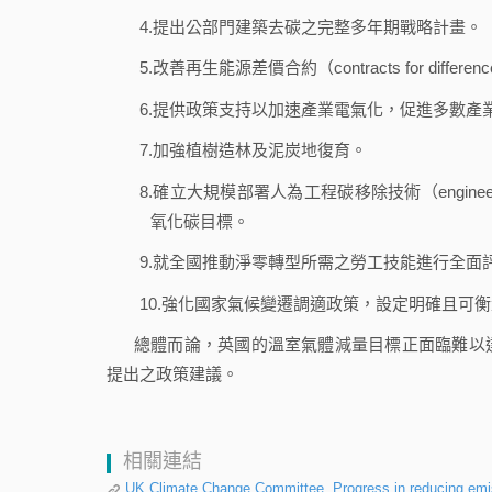
4.提出公部門建築去碳之完整多年期戰略計畫。
5.改善再生能源差價合約（contracts for diff
6.提供政策支持以加速產業電氣化，促進多數產
7.加強植樹造林及泥炭地復育。
8.確立大規模部署人為工程碳移除技術（enginee
氧化碳目標。
9.就全國推動淨零轉型所需之勞工技能進行全面
10.強化國家氣候變遷調適政策，設定明確且可
總體而論，英國的溫室氣體減量目標正面臨難以
提出之政策建議。
相關連結
UK Climate Change Committee, Progress in reducing em