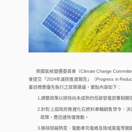
英國氣候變遷委員會（Climate Change Commit
會提交「2024年減排進度報告」（Progress in Redu
量目標應優先執行之政策建議，重點內容如下：
1.調整政策以排除尚未成熟的低碳發電部署相關
2.針對上屆政府推遲化石燃料車輛銷售禁令、決
政策，應迅速恢復推動。
3.移除阻礙熱泵、電動車充電樁及陸域風電等關