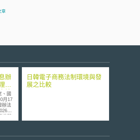
文章
息辦
日韓電子商務法制環境與發
理總
展之比較
出境
室、國
0月17
證辦法
26年
認證即
語使用
予敘
詞說