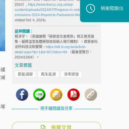
2024）,
https://www.theccc.org.uk/wp-
稍後閱讀
(0)
content/uploads/2024/07/Progress-in-reducing-
emissions-2024-Report-to-Parliament-Web.pdf
(last
visited Oct. 4, 2024).
延伸閱讀：
蔡淳宇，〈英國展開「碳排放交易框架」修正意見徵
集，擬將溫室氣體移除技術納入現行機制〉，資策會科
法所科技法制要聞，
https://stli.iii.org.tw//article-
detail.aspx?tp=1&d=9215&no=64
（最後瀏覽日：
2024/10/04）。
文章標籤
向議
節能減碳
再生能源
淨零排放
體減
務等
用手機閱讀及分享
推薦文章