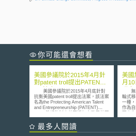
你可能還會想看
美國參議院於2015年4月針
美國
對patent troll提出PATENT
月1
Act法案
理方
美國參議院於2015年4月底針對
無人
抗衡美國patent troll提出法案，該法案
輪式移
名為the Protecting American Talent
一種，
and Entrepreneurship (PATENT)
作為自
Act。希望能制止美國近年來濫用美國
要人為
專利系統制度，造成許多不必要之專
目前無
利訴訟案件等情形。 該法案指
均為原
最多人閱讀
出，許多濫用之專利訴訟案不僅發生
術才下
在大公司，許多中小公司也受到
車逐漸