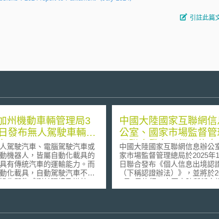
引註此篇
加州機動車輛管理局3
中國大陸國家互聯網信
0日發布無人駕駛車輛管
公室、國家市場監督管
案
局聯合發布《個人信息
駕駛汽車、電腦駕駛汽車或
中國大陸國家互聯網信息辦公
認證辦法》
動機器人，皆屬自動化載具的
家市場監督管理總局於2025年1
具有傳統汽車的運輸能力。而
日聯合發布《個人信息出境認
動化載具，自動駕駛汽車不需
（下稱認證辦法）》，並將於20
操作即能感測其環境及導航。
1月1日施行。中國大陸所稱之
人車仍未全面商用化，大多數
為臺灣所稱之驗證，屬兩岸詞
型機及展示系統，部份可靠技
之差異，容易產生混淆誤認先
放至商用車型，但有關於自駕
明，下將以臺灣慣用之驗證一
成為現實，已經引起了很多有
明。 依照《中華人民共和國個人信息