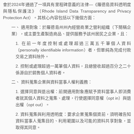
會於2024年通過了一項具有里程碑意義的法律—《羅德島資料透明度
與隱私保護法》（Rhode Island Data Transparency and Privacy
Protection Act）。其核心內容包括以下幾個方面：
一、 適用對象：於羅德島州州內經營商業之營利組織（下簡稱企
業），或主要生產製造商品、提供服務予該州居民之企業，且：
1. 在前一年度控制或處理超過三萬五千筆個人資料
（personally identifiable information）者，但單純為完成付款
交易之資料除外。
2. 控制或處理超過一萬筆個人資料，且總營收超過百分之二十
係源自於銷售個人資料者。
二、 資料蒐集企業與資料當事人權利義務：
1. 選擇同意與退出權：前開適用對象應賦予資料當事人即消費
者就其個人資料之蒐集、處理，行使選擇同意權（opt in）與退
出權（opt out）。
2. 資料蒐集與利用透明度：要求企業蒐集個資前，須明確告知
資料當事人蒐集目的、利用範圍以及可能的資料共享對象，並
取得其同意。