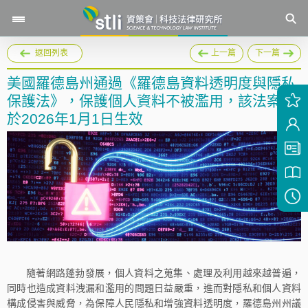
返回列表
上一篇
下一篇
美國羅德島州通過《羅德島資料透明度與隱私
保護法》，保護個人資料不被濫用，該法案將
於2026年1月1日生效
隨著網路蓬勃發展，個人資料之蒐集、處理及利用越來越普遍，
同時也造成資料洩漏和濫用的問題日益嚴重，進而對隱私和個人資料
構成侵害與威脅，為保障人民隱私和增強資料透明度，羅德島州州議