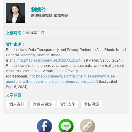
劉姵伶
副法律研究員 編譯整理
上稿時間：
2024年11月
資料來源：
Rhode Island Data Transparency and Privacy Protection Act - Rhode Island
General Assembly, State of Rhode
Island,
https://legiscan.com/RI/text/S2500/2024
(last visited Sept.6, 2024).
Rhode Island's comprehensive privacy bill raises patchwork misalignment
concerns, International Association of Privacy
Professionals,
https://iapp.org/news/a/omissions-misalignment-raise-
questions-with-rhode-island-s-comprehensive-privacy-bill
(last visited
Sept.6, 2024).
文章標籤
個人資料
消費者保護
資訊安全
隱私保護