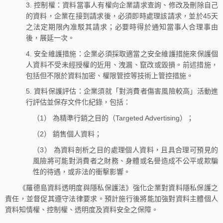
3. 控制權：資料當事人有權向企業請求查詢、修改及刪除自己
的資料，企業在接到請求後，必須即時處理該請求，並於45天
之法定期限內准駁其請求；必要時得於通知當事人合理事由
後，展延一次。
4. 安全維護措施：企業必須採取適當之安全維護措施來保護個
人資料不受未經授權的近用、洩漏、竄改或毀損。前述措施，
包括但不限於資料加密、權限管控等技術上管控措施。
5. 資料保護評估：企業須就「對消費者傷害風險較高」活動進
行評估並保存文件化紀錄，包括：
（1） 為精準行銷之目的（Targeted Advertising）；
（2） 銷售個人資料；
（3） 為資料剖析之目的處理個人資料，且具合理可預見的
風險將可能對消費者之財務、身體或名譽造成不公平或欺騙
性的待遇，或非法的衝擊影響。
《羅德島資料透明度與隱私保護法》強化企業對資料隱私保護之
責任，並督促其遵守法律要求。預計施行後將能加強對資料主體個人
資料知情權、控制權、透明度及資料安全之保障。