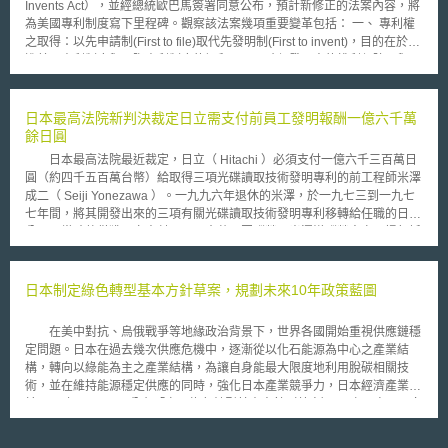
Invents Act），並經總統歐巴馬簽署同意公布，預計新修正的法案內容，將
有仿冒品出現在eBay 的網站上， eBay會迅速地將該物品下架，但此次的判
為美國專利制度寫下里程碑。觀察該法案幾項重要變革包括： 一、 專利權
決非關仿冒品”。 Sravanthi Agrawal, eBay 的另一發言人表示 “此次判決的
之取得：以先申請制(First to file)取代先發明制(First to invent)，目的在於增
重點在銷售管制 (指LVMH集團企圖壟斷其銷售管道)，因eBay 並非LVMH集
進美國專利制度與國際專利制度的調和，以及確保發明人的權利保障可與國
團所授權的銷售管道之一”。 eBay 表示LVMH集團的壟斷行為將對消費者造
際普遍的制度接軌。新規定將自2013年3月16日開始實施。 二、 先前技術
成傷害，將代表消費者提起上訴。 以上兩案經由法國法院針對拍賣網
(prior art)之定義與新穎性優惠期（grace period）：新法擴張先前技術
站提供平台販售仿冒品之判決結果預計將於國際間引發連鎖效應。一位美國
(Prior Art)之範圍，申請專利之發明於申請日之前，如已見於刊物、已公開
日本最高法院新判決裁定日立需支付前員工發明報酬一億六千萬
智財律師表示美國法院目前認為在美國商標法下，eBay 有義務將仿冒品從
使用、已銷售或其他公眾所得知悉者，即因已公開而成為先前技術之一部
餘日圓
其網站上移除。而法國法院的判決則更進一步要求拍賣網站在仿冒品被放上
分，喪失新穎性。惟在例外的情況下，申請專利之發明，在申請日前一年內
網站拍賣前就有義務制止其被拿出來販售。法國法院的見解如未被推翻將可
日本最高法院最近裁定，日立（ Hitachi ）必須支付一億六千三百萬日
由發明人或共同發明人自己，或間接透過第三人進行之公開行為等，則不被
能鼓勵其它國法院針對類似案件做出相同的判決結果。
圓（約四千五百萬台幣）給取得三項光碟讀取技術發明專利的前工程師米澤
視為先前技術。 三、 支持小型企業或獨立發明人：修正條文要求美國專利
成二（ Seiji Yonezawa ）。一九九六年退休的米澤，於一九七三到一九七
及商標局(USPTO)應與相關智慧財產權協會合作，為小型企業或獨立發明人
七年間，將其開發出來的三項有關光碟讀取技術發明專利移轉給任職的日立
提供協助，並設立專利監察專案（Patent Ombudsman Program）提供申請
公司，當時他僅獲日立支付二百三十萬日圓酬勞，米澤嫌酬勞太少而提起訴
專利之相關幫助，同時給予小型企業與微型實體（Micro Entities）最高75%
訟，要求日立支付二億八千萬日圓酬勞。 東京地方法院於二○○二年作
的規費減免優惠。 美國在此次修正其發明法的過程中，納入過去25年
成的裁定，認定日立因該專利在日本國內所獲利益約兩億五千萬日圓，依米
來國際專利制度協商後的成果，雖有論者指出該法仍未解決部分問題，然而
澤的貢獻度百分之十四計算，命令日立支付約三千五百萬日圓。但在日立上
日本制定綠色轉型基本方針草案，規劃未來10年政策藍圖
儘管有這些不足之處，新通過的法案仍解決了舊法時期不合理之處。
訴至東京高等法院的第二審，高院於二○○四年裁定，加上日立在英美等六個
外國取得專利所獲利益約共十一億八千萬日圓，扣除已支付金額，日立應再
在美中對抗、烏俄戰爭等地緣政治背景下，世界各國開始重視供應鏈穩
支付約一億六千三百萬日圓酬勞給米澤。米澤原本訴請日立支付發明報酬兩
定問題。日本在過去幾次供應危機中，逐漸從以化石能源為中心之產業結
億八千萬日圓，此案在最高法院駁回日立提起的上訴後判決定讞。 根
構，轉向以綠能為主之產業結構，為讓自身能最大限度地利用脫碳相關技
據日本特許法（專利法）規定，受雇人取得發明專利時，企業需支付相對報
術，並在維持能源穩定供應的同時，強化日本產業競爭力，日本經濟產業省
酬予發明人，不過對於報酬之合理性，受雇人及雇用人近年來迭有爭議並訴
於2022年12月23日公布「實現綠色轉型基本方針（草案）」（GX実現に向
諸司法解決。雖然日本國會在 2004 年 5 月 28 日 通過專利法修正案，進一
けた基本方針），提出未來10年政策藍圖，目前正於全國各地辦理意見交流
步使報酬之計算要件更加具體、明確化，日本專利局也隨後在 2004 年 11
會，徵集民眾意見。 根據上述方針草案，日本未來將採取之措施包