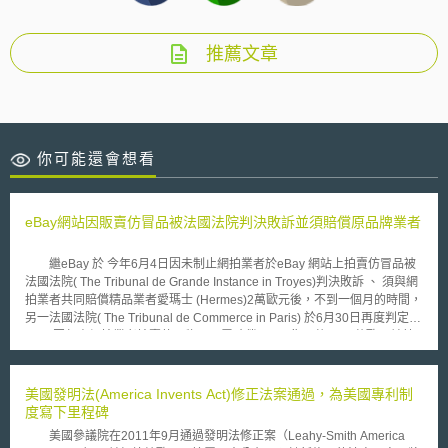
推薦文章
你可能還會想看
eBay網站因販賣仿冒品被法國法院判決敗訴並須賠償原品牌業者
繼eBay 於 今年6月4日因未制止網拍業者於eBay 網站上拍賣仿冒品被
法國法院( The Tribunal de Grande Instance in Troyes)判決敗訴 、 須與網
拍業者共同賠償精品業者愛瑪士 (Hermes)2萬歐元後，不到一個月的時間，
另一法國法院( The Tribunal de Commerce in Paris) 於6月30日再度判定
eBay因任由網拍業者拍賣仿冒物品而需賠償LVMH集團共3860萬歐元並禁
止eBay在其網站上販賣LVMH集團旗下包括迪奧(Dior)、嬌蘭(Guerlain)、
紀梵希(Givenchy)及Kenzo 4個品牌之香水。 eBay 表示為了保護品牌
業者的智慧財產權，其已投資了超過2000萬美元建置相關機制(The Verified
美國發明法(America Invents Act)修正法案通過，為美國專利制
Rights Owner) 讓品牌業者可以容易的發現仿冒的網拍品並通知eBay 將該
度寫下里程碑
物品下架。但愛瑪士及LVMH集團皆認為該機制尚不足以杜絕仿冒品的銷
美國參議院在2011年9月通過發明法修正案（Leahy-Smith America
售。 針對LVMH之判決，Vanessa Canzini, eBay 的發言人表示 “如果