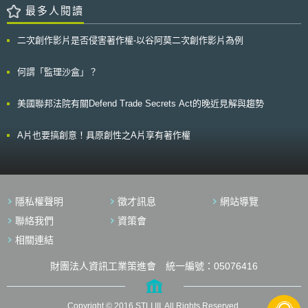
月公布「新受雇人發明制度之程序個案研究」（ The Case Studies of the
括：（1）透過《能源使用合理化法》（エネルギーの使用の合理化に関す
最多人閱讀
Procedures under the New Employee Invention System ），以問答方式
る法律）徹底推動節能、製造業結構轉型為碳循環型生產體制，並導入蓄電
闡釋新修正之發明人報酬規定之意義與適用方法，並尋求一個較為合理的標
池和控制系統；（2）再生能源成為主力電源，2030年再生能源占比達到
準，提供受雇人與雇用人間訂定報酬金時之參考。 然而，境外專利權
二次創作影片是否侵害著作權-以谷阿莫二次創作影片為例
36-38%；（3）2030年核能占比達到20-22%；（4）導入氫能、尿素等新
是否應該列入報酬金之計算，新法則未規定，故此問題仍然存在，對此下級
能源，於2025年大阪萬博將進行實驗，並參酌外國實際案例，以安全為前
法院的判決不一，日本最高法院最近做出確定在海外取得的專利亦得支付相
提，制定合理之氫能安全戰略及國際標準；（5）整備電力及瓦斯市場，以
何謂「監理沙盒」？
對報酬之裁決，這項司法裁定，勢必會影響到擁有國外專利的眾多日本企
確保供應穩定；（6）強化資源外交及國際合作，避免因依賴外國資源而產
業。
生斷鏈危機；（7）推動蓄電池產業；（8）促進資源循環；（9）運輸部門
美國聯邦法院有關Defend Trade Secrets Act的晚近見解與趨勢
綠色轉型，包括下一世代汽車、飛機、船舶、鐵路、人物流等；（10）以脫
碳為目的之數位投資；（11）住宅、建築物節能；（12）基礎設施投資；
（13）碳捕捉技術；（14）食材、農林水產業轉型等。 除上述措施
A片也要搞創意！具原創性之A片享有著作權
外，日本亦將運用綠色經濟轉型債券（暫定）及各種金融手段，支援綠色轉
型前期投資。相關法案預計於下次國會提出，並於兩年內檢討具體措施。
隱私權聲明
徵才訊息
網站導覽
聯絡我們
資策會
相關連結
財團法人資訊工業策進會 統一編號：05076416
Copyright © 2016 STLI,III. All Rights Reserved.