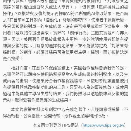
創作的參與，機器人分析僅是『單純機械式的被操作』，則該成果之
表達的著作權由該自然人或法人享有。」，但何謂「單純機械式的被
操作」?以複雜與反復的提示再擇取AI符合所需的AI修改結果，是否屬
之?在目前AI工具朝向「自動化」發展的趨勢下，使用者下達提示後，
多只須被動的對單一的生成結果，決定是否接受或重新下達指令，使
用者只是以指令提出需求，實際的「創作行為」主體其實是AI而非人
類。因此，美國著作權局於此報告中更進一步的說明使用者即使有複
雜與反復的提示且有意的選擇特定結果，並不能就認定為「對結果有
控制權」的創作。必須其結果可為使用者主導、控制，而非被動決定
是否接受。
相對而言，在創作的保護實務上，美國著作權局告訴我們的是，
人類仍然可以藉由在使用過程提高對AI生成結果的控制程度，以及生
成內容的後製，使結果符合著作權保護標準。AI使用者應該盡量使用
有提供具體修改控制功能的AI工具，只要有人為的事後修改，或使用
過程中能具體主導AI生成的結果，我們仍然可以透過複雜與反復的提
示AI，取得受著作權保護的生成結果。
本文為資策會科法所創智中心完成之著作，非經同意或授權，不
得為轉載、公開播送、公開傳輸、改作或重製等利用行為。
本文同步刊登於TIPS網站（
https://www.tips.org.tw
）