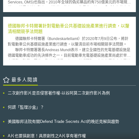
Services, OMS)也指出，2010年全球的偽劣藥品約有750億美元的市場規
許權利人評估值得尋求訴訟救濟的時間點，除非權利人刻意誤導第三人不會
模，而消費者於網路上買到的藥品約有50%都是仿冒藥品。全球每年約奪走
對其起訴，而這是禁反言原則（thedoctrine of estoppel）的問題，本案下
七十萬人命的肺結核和瘧疾，其中約二十萬人的死亡主因並非疾病，而是服
級法院顯然混淆了二者之區別，從而肯定原告有權向MGM請求著作權侵害
用了仿冒藥品。 為了阻止仿冒藥品在網路銷售通路的氾濫，NABP申請
之損害賠償。
並通過審核，成為新創立的.PHARMACY頂級域名(gTLD)的註冊資料庫管理
德國聯邦卡特爾署針對電動車公共基礎設施產業進行調查，以釐
者(Registry Operator)，負責.PHARMACY頂級域名的網域名稱資料管
清相關競爭法問題
理。.PHARMACY頂級域名提供藉由網路銷售處方藥、處方藥相關產品、藥
德國聯邦卡特爾署（Bundeskartellamt）於2020年7月9日公布，將針
事服務或資訊的公司提出申請。公司提出域名申請時，會由NABP負責審
對電動車公共基礎設施產業進行調查，以釐清目前市場相關競爭法問題。
核，以確保使用.PHARMACY頂級域名販售藥品的網站，都符合相關管制標
聯邦卡特爾署署長Andreas Mundt表示，建立全國性的充電基礎設施是
準及當地法規，包含網站所設立的地點及藥品銷售或運送地點等。為執
德國電動車成功的先決條件之一，目前電動車充電基礎設施產業尚處於早期
行.PHARMACY頂級域名計畫，NABP下設不同功能的常設或非常設組織，
市場發展階段，因此，釐清市場是否有不正競爭問題，方能使電動車充電基
例如在.PHARMACY開放申請的國家，如法國、日本及德國等，設立國家標
礎設施布建能迅速擴張。在公共場所充電的條件和價格，也將影響消費者是
準制定委員會(National Standard Setting Committees)，於該國家的公司提
否決定改用電動車。然而在目前市場發展階段時，已收到越來越多關於充電
出.PHARMACY頂級域名申請時，為NABP提供該國藥事相關法規的協助，
站價格和條件的投訴。 根據聯邦政府的計畫，2030年前德國將於全國
最多人閱讀
以利NABP審核頂級網域名稱的申請案件。 .PHARMACY頂級網域名稱
範圍內布建大規模的充電基礎設施，其中包括公用的充電基礎設施。雖然充
於2014年11月開放申請。未來，世界各地的消費者在網路購買藥品時，只
電站之布建及營運，不適用例如高壓電網擴建加速法、電網擴張法等與電網
要認明有後綴.PHARMACY的網址，就不用擔心會購買到偽劣藥品了。
二次創作影片是否侵害著作權-以谷阿莫二次創作影片為例
相關法規之適用。但可依德國不正當競爭防止法(Gesetz gegen den
unlauteren Wettbewerb, UWG)拘束該領域可能存在的競爭法議題。除了應
確保非歧視性地近用充電站外，更應研擬充電站相關使用條款，以確保充電
何謂「監理沙盒」？
站能正常營運。此外，並應研究城市及地方政府是否有提供合適的充電站位
置，及其對充電站營運商之間的競爭影響。另外，聯邦高速公路上充電站之
美國聯邦法院有關Defend Trade Secrets Act的晚近見解與趨勢
市場競爭狀況亦為聯邦卡特爾署關注的議題。 聯邦卡特爾署將於兩個
調查階段中，向利害關係人進行產業調查。第一階段，將確定公共收費充電
基礎設施的建設狀況，以及城市及地方政府和其他參與者，在規劃和提供充
A片也要搞創意！具原創性之A片享有著作權