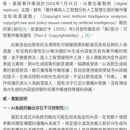
後，美國著作權局於2024年7月31日，以數位複製物（digital
replicas）主題，發布「著作權與人工智慧分析人工智慧引發的著作權
法和政策議題」（Copyright and Artificial Intelligence analyzes
copyright law and policy issues raised by artificial intelligence）報告
的第1部分
[3]
，並隨後於今（2025）年1月發布報告的「第2部分：可
受著作權保護性（Part 2: Copyrightability）」
[4]
。
此報告指出現有的法律原則可根據個案判斷是否具有足夠的人為
貢獻，有足夠的彈性足以解決關於AI生成內容是否具有著作權的問
題，並不需要修法；當人工智慧被用作工具，且人類能夠決定作品的
表達元素時，對AI生成結果的創意選擇、協調或安排，以及對生成結
果的創意修改，都可獲得著作權保護；但目前使用者即使給予AI詳細
的提示，也無法控制AI如何生成內容，不足以使其成為「作者」；著
作保護仍須以人為創意投入，既有法令已足以激勵AI發展，沒有理由
為AI生成的內容提供額外的著作權或特殊權利保護。
貳、重點說明
一、AI系統的輸出存在不可控制性
[5]
當前生成式AI系統的輸出可能包括未指定的內容，在有數十億個
參數的模型構建的複雜AI系統下，特定提示或其他輸入對於AI生成內
容的影響存在不確定性，即使是專家研究人員在理解或預測特定模型