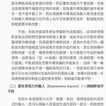
想法轉換為固定表達的控制。而反覆修改提示不會改變、也無
法為取得著作權提供足夠的依據，因為著作權保護的是作者身
份，而不是辛勤工作。而且美國著作權局認為輸入修改後的提
示與輸入單個提示在作用上似乎沒有實質性區別，對過程的控
制程度都沒有改變。
不過，有些評論意見舉自然攝影作品做類比，認為即使攝
影家無法控制野生動物何時進入畫面，這些作品也可能有資格
獲得著作權保護。但美國著作權局認為，這與AI生成不同—攝
影家的創作過程並沒有結束於他對作品的想法，其在照相機中
控制角度、位置、速度和曝光的選擇，且可能進行作品的後製
調修。該局指出「從（AI系統）提供的選項（生成結果）中進
行選擇」不能被視為受著作權保護的作者身份， 因為「單一輸
出的選擇本身並不是一種創造性的行為」。但該局也表示有時
提示可以充分控制AI生成內容中的表達元素，如果AI技術進一步
為使用者提供表達元素的更多控制，則結論可能會不同。
（二）富有表現力的輸入（Expressive Inputs）
[10]
與純粹指令
不同
目前AI 系統接受以文本、圖像、音訊、視頻或這些內容形
式的輸入，而可以將輸入保留成生成內容的一部分，例如修改