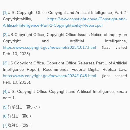
[1]
U.S. Copyright Office Copyright and Artificial Intelligence, Part 2:
Copyrightability,
https://www.copyright.gov/ai/Copyright-and-
Artificial-Intelligence-Part-2-Copyrightability-Report.pdf
[2]
US Copyright Office, Copyright Office Issues Notice of Inquiry on
Copyright and Artificial Intelligence,
https://www.copyright.gov/newsnet/2023/1017.html
(last visited
Feb. 10, 2025).
[3]
US Copyright Office, Copyright Office Releases Part 1 of Artificial
Intelligence Report, Recommends Federal Digital Replica Law,
https://www.copyright.gov/newsnet/2024/1048.html
(last visited
Feb. 10, 2025).
[4]
U.S. Copyright Office Copyright and Artificial Intelligence,
supra
note 1.
[5]
詳前註1，頁5~7。
[6]
詳註1，頁8。
[7]
詳註1，頁9。