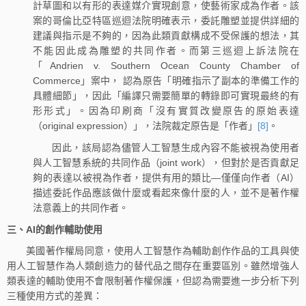
計草圖和以有形的表達媒介實現創意，使藝術家成為作者。該
案的哥倫比亞特區巡迴法院明確表示，委託雕塑並提供詳細的
建議與指示是不夠的，因為此類貢獻構成不受保護的想法，其
不能因此成為雕塑的共同作者。而第三巡迴上訴法院在
「Andrien v. Southern Ocean County Chamber of
Commerce」案中， 認為原告「明確指示了副本的準備工作的
具體細節」，因此「編譯只需要簡單的轉錄即可實現最終的有
形形式」。因為印刷商「沒有實質改變原告的原始表達
（original expression）」，法院裁定原告是「作者」
[8]
。
因此，該局認為儘管人工智慧生成內容不能被視為使用者
與人工智慧系統的共同作品（joint work），但對於是否貢獻足
夠的表達以被視為作者，提供有用的類比—僅僅向作者（AI）
描述委託作品應該做什麼或看起來像什麼的人，並不是著作權
法意義上的共同作者。
三、AI的創作輔助使用
美國著作權局同意，使用人工智慧作為輔助創作作品的工具與使
用人工智慧作為人類創造力的替代品之間存在重要區別。雖然增強人
類表達的輔助使用不會限制著作權保護，但認為需要進一步分析下列
三種使用方式的差異：