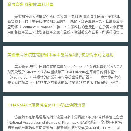
發展奈米 應避開專利地雷
美國知名研究機構雷克斯研究公司 ，九月底 應經濟部邀請，在國際招
商論壇上，以「奈米科技的創新與創投」為題，發表專題演講。其副總裁挪
登馬修（ Matthew M.Nordan ）指出，奈米科技的重要性，在於其未來將應
用到各個產業上，改變各個產業原有風貌。從創投業者立場，所選擇投資對
象，是要能以奈米科技來促進原有產品功能，或能大幅降低原有產品成本。
此外，如何避開專利地雷，亦將是各企業在投入奈米科技時，必須正視的問
題。 挪登表示，二○○三年全球在奈米科技的相關研究經費約為八十六
億美元，其中只有二億美元來自於創投基金，創投業界對奈米科技的投入如
美國最高法院在電影蠻牛案中釐清權利行使怠惰原則之適用
此保守，除受到網路經濟泡沫衝擊，主要是因為奈米科技的商品化，還有一
段很長的路要走，加上創投業者多半對材料工業比較陌生，業界過去又傳出
美國最高法於近日判決電影編劇Frank Petrella之女得對電影公司MGM
多起投資失敗的案例，均讓創投業者不敢對奈米科技有大手筆投入。相對於
對其父親於1963年以世界中量級拳王Jake LaMotta生平創作的劇本蠻牛
創投業者的保守態度 ， 如何判斷優質的奈米科技投資案更形重要 。 其表
（Raging Bull）持續性的商業利用行為提出侵權訴訟。 本案緣起於在
示，除企業必須提出如何能避開國際已有的「專利地雷」，或取得國際專利
美國著作權法下，1978年以前發表的著作受到28年的著作權保護，並得於
的交互授權外，更重要的是，投資人必須瞭解，奈米科技的應用，並不是要
到期後延展保護67年，而若作者在延展之前死亡亦即本案情形，著作受讓人
開發出一個全新的「奈米產品」，或者應用奈米科技就能帶來超額的利潤，
僅得於繼承人移轉延展權的情況下繼續使用，而著作權法507(b)規定民事賠
而是能對現存產業，帶來功效的提升或成本的降低。
償請求需於侵權行為發生後的三年內提出。 原告編劇Frank Petrella之
女於2009年向MGM提出2006年後侵權行為之賠償，MGM則以法律不保護
.PHARMACY頂級域名(gTLD)防止偽藥流竄
權利怠於行使之人（thedoctrine of laches）作為抗辯，主張原告不得起
訴。地方法院及第九巡迴上訴法院皆贊同被告MGM之主張，認為原告於
仿冒藥品在網路通路的銷售流通向來十分猖獗，根據國家藥事管理全會
1991年延展著作權保護時即知悉，此舉對MGM並不合理且帶有偏見。
(National Association of Boards of Pharmacy, NABP)統計，全球約有97%
最高法院近日推翻下級法院的看法，認為權利行使怠惰並不阻卻權利人對請
的藥品銷售網站販賣仿冒藥品。職業醫療服務機構(Occupational Medical
求權時效內發生的侵權行為提出訴訟，同時更進一步釐清著作權法507(b)允