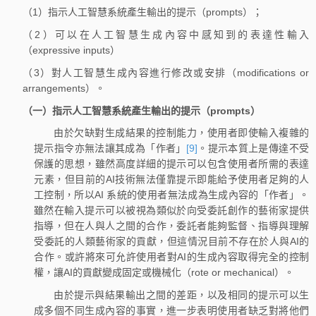
（1）指示人工智慧系統產生輸出的提示（prompts）；
（2）可以在人工智慧生成內容中感知到的表達性輸入
（expressive inputs）
（3）對人工智慧生成內容進行修改或安排（modifications or
arrangements）。
（一）指示人工智慧系統產生輸出的提示（prompts）
由於欠缺對生成結果的控制能力，使用者即使輸入複雜的
提示指令亦無法讓其成為「作者」
[9]
。提示本質上是傳達不受
保護的思想，雖然高度詳細的提示可以包含使用者所需的表達
元素，但目前的AI技術無法僅靠提示即能給予使用者足夠的人
工控制，所以AI 系統的使用者無法成為生成內容的「作者」。
雖然在輸入提示可以被視為類似於向受委託創作的藝術家提供
指導，但在人與人之間的合作，委託者能夠監督、指導與理解
受委託的人類藝術家的貢獻，但這情況目前不存在於人與AI的
合作。或許將來可允許使用者對AI的生成內容取得完全的控制
權，讓AI的貢獻變成固定或機械化（rote or mechanical）。
由於提示與結果輸出之間的差距，以及相同的提示可以生
成多個不同生成內容的事實，進一步表明使用者缺乏對將他們