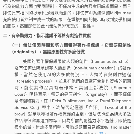
行為的能力方面也受到限制。不僅AI生成的內容會因請求而異，而且
即使具有相同的提示也是難以預測的，即使有AI系統例如Midjourney
允許使用者控制生成一致的結果，在重複相同的提示時收到幾乎相同
的圖像，然而即使如此也無法保證完美的一致性。
二、有辛勤努力、指示建議不等於有創造性貢獻
（一）無法僅因時間和努力而獲得著作權保護，它需要原創性
（originality），無論原創性有多麼低微
美國的著作權保護限於人類的創作（human authorship）
沒有任何法院承認非人類創造（non-human creation）的著作
權。當然在使用AI的大多數情況下，人類將參與創作過程
（creation process），並且在他們的貢獻符合創作資格的範圍
時，能使其作品具有著作權。美國上訴法院（Supreme
Court）明確表示，需要的是原創性 （originality），而不僅僅
是時間和努力。在「Feist Publications, Inc. v. Rural Telephone
Service Co.」案中，法院否定僅憑「血汗」（sweat of the
brow）就足以獲得著作權保護的主張，但法院也認為絕大多數
作品都很容易達到標準，因為所需的創造力水平極低；即使是
很小的量、無論多麼粗糙、卑微或顯而易見都無妨（no matter
how crude, humble or obvious’ it might be.）
[6]
。