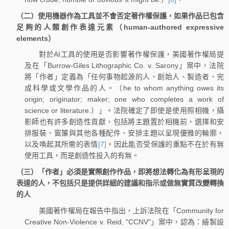
（二）使用機器作為工具並不會否定著作權保護，如果作品已包含
足夠的人類創作表達元素（human-authored expressive
elements）
對於AI工具的使用是否影響著作權保護，美國著作權局提
及在「Burrow-Giles Lithographic Co. v. Sarony」案中，法院
將「作者」定義為「任何事物起源的人、創始人、製造者、完
成科學或文學作品的人。（he to whom anything owes its
origin; originator; maker; one who completes a work of
science or literature.）」。法院確定了即使是使用照相機，攝
影師也有許多創造性貢獻，包括將主題置於相機前，選擇和安
排服裝、窗簾與其他各種配件、安排主題以呈現優雅的輪廓，
以及喚起其所需的表情
[7]
。因此能否受保護的重點不在於有無
使用工具，而是創造性投入的有無。
（三）「作者」必須是實際創作作品，即將想法轉化為有形呈現的
表達的人，不包括只是提供詳細的建議和指示或做無實質改變轉換
的人
美國著作權局在報告中指出，上訴法院在「Community for
Creative Non-Violence v. Reid, "CCNV"」案中，認為：繪製設