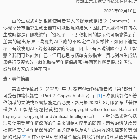
資訊工業策進會科技法律研究所
2025年02月10日
由於生成式AI是根據使用者輸入的提示或稱指令（prompts），
依機率分布推算生成出最有可能出現的結果，因此有人戲稱AI在每次
生成時都是在隨機進行「擲骰子」，即便相同的提示也可能會得到有
差異的輸出結果。為應對AI回應的不確定性和多樣性，如何下達提
示，有效使用AI，為必須學習的課題。因此，有人說訓練不了人工智
慧？我們可以訓練自己，但用心思考精準有效指令，費心對AI生成結
果進行反復修改，就能取得著作權保護嗎?美國著作權局提出的看法，
或許與大家的期待不同。
壹、事件摘要
美國著作權局今（2025）年1月發布AI著作權報告的「第2部分：
可受著作權保護性（Part 2: Copyrightability）」
[1]
。為幫助評估AI著
作領域的立法或監管措施是否必要，該局於2023年8月即發布「著作
權與人工智慧議題徵詢通知（Copyright Office Issues Notice of
Inquiry on Copyright and Artificial Intelligence）」，對外尋求對包括
涉及使用受著作權保護的作品來訓練AI模型的問題、適當的透明度與
揭露程度受著作權保護的作品的使用以及AI生成內容的法律定位等問
題的意見
[2]
。在分析AI引發的著作權法與政策問題的意見徵詢結果