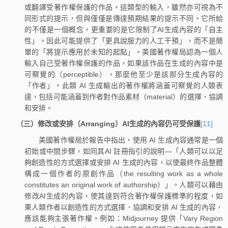
或翻譯受著作權保護的作品。這類型的輸入，雖然亦可視為不
同形式的提示，但與僅僅是傳達預期結果的提示不同。它所給
的不僅是一個概念，更重要的是它限制了AI生成內容的「自主
性」。因此可能提供了「更具說服力的人工干預」，而不是簡
單的「將提示應用於未知的起點」。美國著作權局認為一個人
輸入自己受著作權保護的作品，如果該作品在生成的內容中是
可察覺的（perceptible），那麼他至少是該部分生成內容的
「作者」。此類 AI 生成輸出的著作權將涵蓋可察覺的人類表
達，包括可能涵蓋到作者對作品素材（material）的選擇、協調
和安排。
（三）修改或安排（Arranging）AI生成的內容仍可受保護
[11]
美國著作權局於報告中指出，使用 AI 生成內容通常是一個
初始或中間步驟，如同其AI 註冊指引的說明—「人類可以以足
夠創造性的方式選擇或安排 AI 生成的內容，以使最終作品整體
構成一個作者的原創作品（the resulting work as a whole
constitutes an original work of authorship）」。人類可以藉由
修改AI生成的內容，使其達到符合著作權保護標準的程度，如
果人類作者以創造性的方式選擇、協調和安排 AI 生成的內容，
應該能夠主張著作權。例如：Midjourney 提供「Vary Region