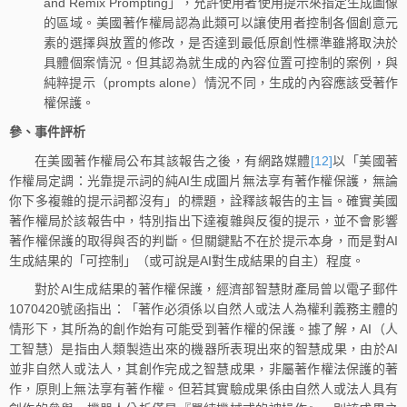
and Remix Prompting」，允許使用者使用提示來指定生成圖像
的區域。美國著作權局認為此類可以讓使用者控制各個創意元
素的選擇與放置的修改，是否達到最低原創性標準雖將取決於
具體個案情況。但其認為就生成的內容位置可控制的案例，與
純粹提示（prompts alone）情況不同，生成的內容應該受著作
權保護。
參、事件評析
在美國著作權局公布其該報告之後，有網路媒體
[12]
以「美國著
作權局定調：光靠提示詞的純AI生成圖片無法享有著作權保護，無論
你下多複雜的提示詞都沒有」的標題，詮釋該報告的主旨。確實美國
著作權局於該報告中，特別指出下達複雜與反復的提示，並不會影響
著作權保護的取得與否的判斷。但關鍵點不在於提示本身，而是對AI
生成結果的「可控制」（或可說是AI對生成結果的自主）程度。
對於AI生成結果的著作權保護，經濟部智慧財產局曾以電子郵件
1070420號函指出：「著作必須係以自然人或法人為權利義務主體的
情形下，其所為的創作始有可能受到著作權的保護。據了解，AI（人
工智慧）是指由人類製造出來的機器所表現出來的智慧成果，由於AI
並非自然人或法人，其創作完成之智慧成果，非屬著作權法保護的著
作，原則上無法享有著作權。但若其實驗成果係由自然人或法人具有