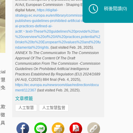
AI Act, European Commission - Shaping Europe’s
稍後閱讀
(0)
digital future,
https://digital-
strategy.ec.europa.eu/en/library/commission-
publishes-guidelines-prohibited-artificial-intelligence-
ai-practices-defined-ai-
act#:~:text=These%20guidelines%20provide%20an
%20overview%20of%20AI%20practices,potential%2
0risks%20to%20European%20values%20and%20fu
ndamental%20rights
. (last visited Feb. 26, 2025).
ANNEX To The Communication To The Commission
Approval Of The Content Of The Draft
Communication From The Commission -Commission
Guidelines On Prohibited Artificial Intelligence
al
Practices Established By Regulation (EU) 2024/1689
智慧
(AI Act)
, C(2025) 884 final (Feb. 4, 2025),
https://ec.europa.eu/newsroom/dae/redirection/docu
避免
ment/112367
(last visited Feb. 26, 2025).
文章標籤
或欺
人工智慧
人工智慧監管
特徵
之具