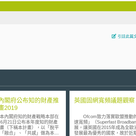
引註此篇
內閣府公布知的財產推
英國固網寬頻議題觀察
2019
內閣府知的財產戰略本部在
Ofcom致力落實歐盟推動
9年6月21日公布本年度知的財產
速寬頻」（Superfast Broadb
畫（下稱本計畫），以「脫平
展，讓英國在2015年成為全歐
「融合」、「共感」做為本計
發展最為優秀的國家，故於近