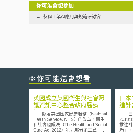
你可能會想參加
製程工業AI應用與規範研討會
你可能還會想看
英國成立英國衛生與社會照
日本
護資訊中心整合政府醫療資
進計畫
訊
隨著英國國家健康服務（National
日本
Health Service, NHS）的改革，衛生
201
和社會照護法（The Health and Social
推進計
Care Act 2012）第九部分第二章，規
均」、