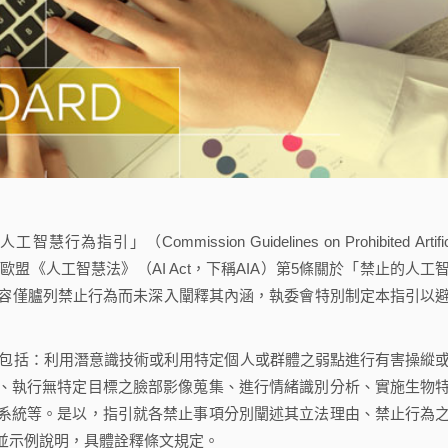
（Commission Guidelines on Prohibited Artifici
）」，以因應歐盟《人工智慧法》（AI Act，下稱AIA）第5條關於「禁止的人工
內容僅臚列禁止行為而未深入闡釋其內涵，執委會特別制定本指引以
，包括：利用潛意識技術或利用特定個人或群體之弱點進行有害操縱
、執行無特定目標之臉部影像蒐集、進行情緒識別分析、實施生物
系統等。是以，指引就各禁止事項分別闡述其立法理由、禁止行為
並示例說明，具體詮釋條文規定。