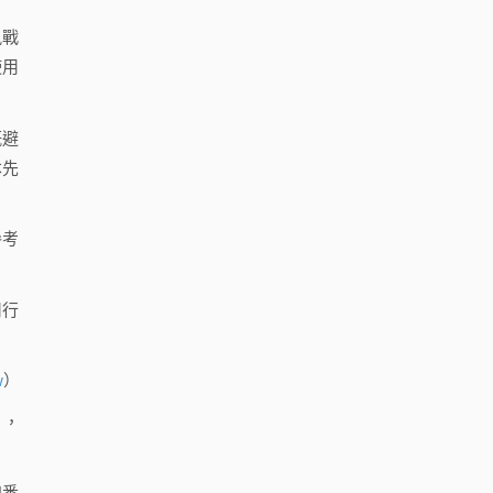
訊戰
使用
既避
本先
參考
用行
w
）
，
知悉