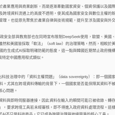
限於產業應用與商業創新，而是逐漸牽動國家資安、個資保護以及國
源及跨境資料流通上的高度不透明，使其成為國家安全與數位主權的
險管理，也從原先聚焦於產業自律與技術規範，提升至涉及國安與外
安全部與教育部也在同時宣布限制DeepSeek使用，歐盟、美國
和美國皆採取「軟法」（soft law）的治理策略，然而，相較於
國的生成式AI採取明確防範的態度，這一點與韓國近期禁止政府機
裝特定中國應用程式類似。
技治理中的「資料主權問題」（data sovereignty）：即一個國
料。尤其在跨境資料傳輸的背景下，一個國家是否能保障其資料不
核心問題。
練資料與即時伺服器連接，因此資料在輸入的瞬間可能已被收錄、轉
檻」，要求跨境工具若未經審核，即不得進入政府資料處理流程。這
式AI不只是科技商品，它已成為跨國治理與地緣競爭的核心工具。