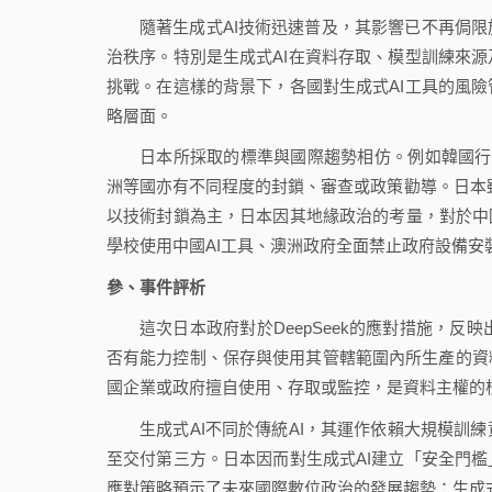
隨著生成式AI技術迅速普及，其影響已不再侷
治秩序。特別是生成式AI在資料存取、模型訓練來
挑戰。在這樣的背景下，各國對生成式AI工具的風
略層面。
日本所採取的標準與國際趨勢相仿。例如韓國行政
洲等國亦有不同程度的封鎖、審查或政策勸導。日本雖然
以技術封鎖為主，日本因其地緣政治的考量，對於中
學校使用中國AI工具、澳洲政府全面禁止政府設備安
參、事件評析
這次日本政府對於DeepSeek的應對措施，反映出科
否有能力控制、保存與使用其管轄範圍內所生產的資
國企業或政府擅自使用、存取或監控，是資料主權的
生成式AI不同於傳統AI，其運作依賴大規模訓
至交付第三方。日本因而對生成式AI建立「安全門
應對策略預示了未來國際數位政治的發展趨勢：生成