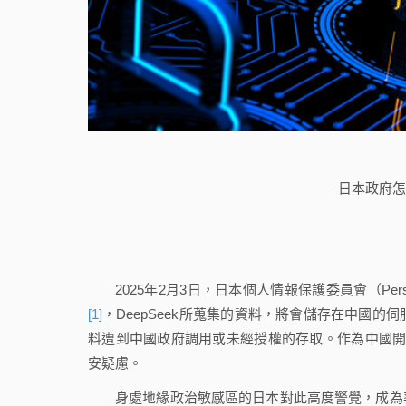
日本政府怎
2025年2月3日，日本個人情報保護委員會（Personal 
[1]
，DeepSeek所蒐集的資料，將會儲存在中國
料遭到中國政府調用或未經授權的存取。作為中國開發
安疑慮。
身處地緣政治敏感區的日本對此高度警覺，成為