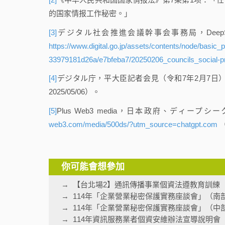
的国家情报工作秘密。」
[3]
デジタル社会推進会議幹事会事務局，Deep
https://www.digital.go.jp/assets/contents/node/basic
33979181d26a/e7bfeba7/20250206_councils_social-pr
[4]
デジタル庁，平大臣記者会見（令和7年2月7日
2025/05/06）。
[5]
Plus Web3 media，日本政府、ディ
web3.com/media/500ds/?utm_source=chatgpt.com
（
你可能會想參加
【台北場2】通訊傳播事業個資法遵教育訓練
114年「企業營業秘密保護實務座談會」（南
114年「企業營業秘密保護實務座談會」（中
114年資訊服務業者個資安維辦法宣導說明會