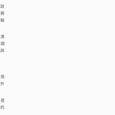
際政
新興
交戰
、澳
美國
構與
家是
被外
存甚
樣的