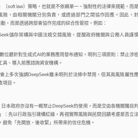
soft law）策略，也就是不依賴單一、強制性的法律來規範，而
在風險，由相關機關分別負責，或透過部門之間協作因應。因此，
獨推動，而是透過跨部會協作完成的綜合性管控，例如：
epSeek儲存架構與中國法規交錯風險，提醒政府機關與公務人員謹
日本數位廳針對生成式AI的業務應用發布通知，明列三項原則：禁止涉
工具、導入前應諮詢資安機構。
上多次強調DeepSeek雖未明列於法條中禁用，但其高風險屬性
查項目。
，日本政府亦沒有一概禁止DeepSeek的使用，而是交由各機關獨自
則」：先以行政指引建構紅線，再視實際風險與民間回饋考慮是否立
，避免「先開放、後收緊」所帶來的信任危機。