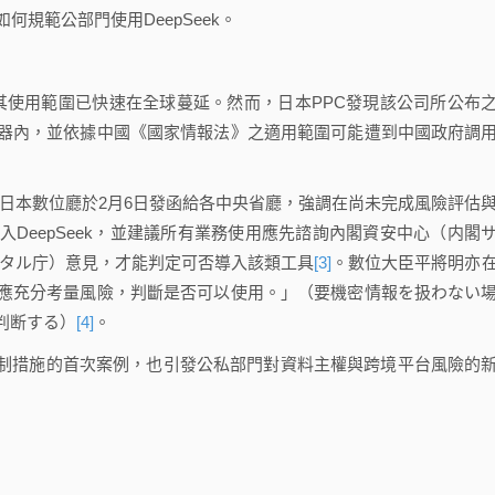
規範公部門使用DeepSeek。
務，其使用範圍已快速在全球蔓延。然而，日本PPC發現該公司所公布
器內，並依據中國《國家情報法》之適用範圍可能遭到中國政府調
隨後日本數位廳於2月6日發函給各中央省廳，強調在尚未完成風險評估
DeepSeek，並建議所有業務使用應先諮詢內閣資安中心（内閣
ジタル庁）意見，才能判定可否導入該類工具
[3]
。數位大臣平將明亦
應充分考量風險，判斷是否可以使用。」（要機密情報を扱わない
判断する）
[4]
。
限制措施的首次案例，也引發公私部門對資料主權與跨境平台風險的