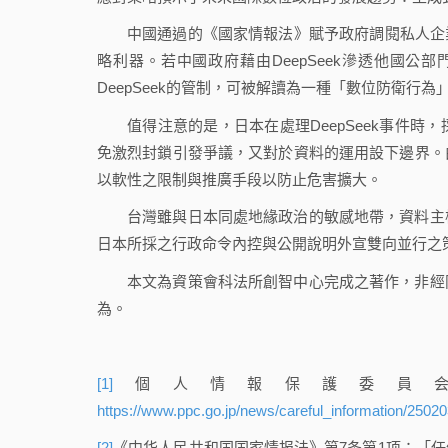
中國通過的《國家情報法》賦予政府調閱私人企
略利器。若中國政府藉由DeepSeek滲透他國
DeepSeek的管制，可被解讀為一種「數位防衛行
值得注意的是，日本在處理DeepSeek事件
免激烈封鎖引發爭議，又對於資料的運用設下邊界。
以軟性之限制與推廣手段以防止危害擴大。
台灣雖與日本同處地緣政治的敏感地帶，資料主
日本所採之行政命令內控與公開說明外宣雙向並行之
本文為資策會科法所創智中心完成之著作，非經
為。
[1]
個人情報保護委員会，D
https://www.ppc.go.jp/news/careful_information/2502
[2]
《中华人民共和国国家情报法》第7条第1项：「