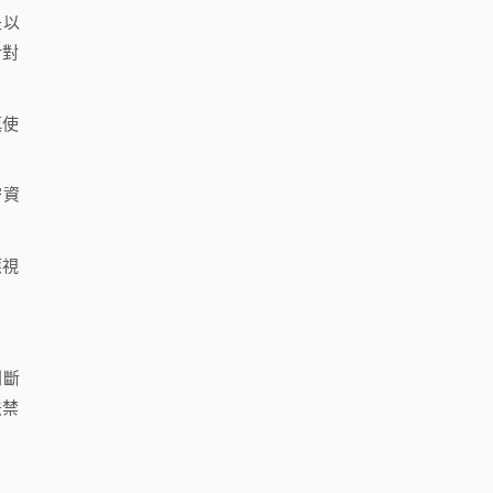
是以
針對
慎使
密資
應視
判斷
法禁