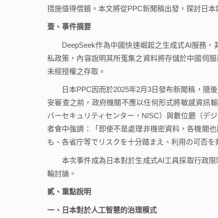
措施值得借鏡。本文將從PPC新聞稿出發，探討日本如何
壹、事件摘要
DeepSeek作為中國快速崛起之生成式AI服
私政策，內容說明其所蒐集之資料將存儲於中國伺服
未經授權之存取。
日本PPC因而於2025年2月3日發布新聞稿，
安審查之前，政府機關不應以任何形式將敏感資訊輸入
バーセキュリティセンター，NISC）與數位廳（デ
者會中強調：「即使不是處理非機密資料，各機關也
も、各省庁等でリスクを十分踏まえ、利用の可否を
本次事件成為日本對於生成式AI工具採取行政
輪討論。
貳、重點說明
一、日本對於人工智慧的治理模式