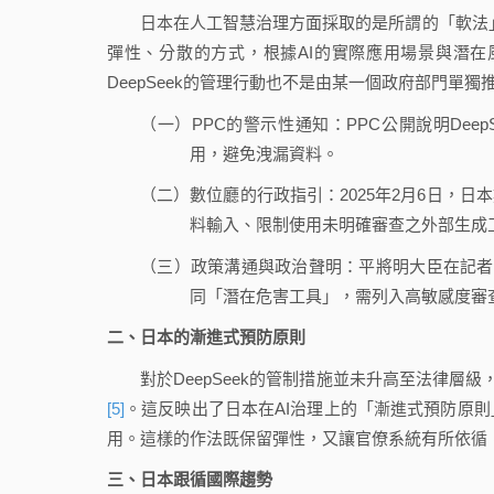
日本在人工智慧治理方面採取的是所謂的「軟法」（
彈性、分散的方式，根據AI的實際應用場景與潛
DeepSeek的管理行動也不是由某一個政府部門單
（一）PPC的警示性通知：PPC公開說明De
用，避免洩漏資料。
（二）數位廳的行政指引：2025年2月6日，
料輸入、限制使用未明確審查之外部生成
（三）政策溝通與政治聲明：平將明大臣在記者會
同「潛在危害工具」，需列入高敏感度審
二、日本的漸進式預防原則
對於DeepSeek的管制措施並未升高至法律層級
[5]
。這反映出了日本在AI治理上的「漸進式預防原
用。這樣的作法既保留彈性，又讓官僚系統有所依循
三、日本跟循國際趨勢