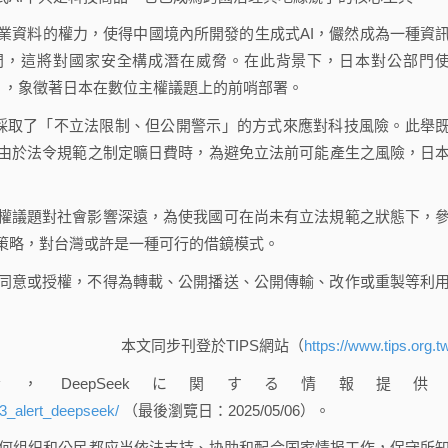
業資料的權力，使得中國境內所開發的生成式AI，儼然成為一種資
公部門，這將對國家安全構成潛在威脅。在此背景下，日本對公部門
為」，象徵著日本在數位主權議題上的前哨部署。
時，採取了「不立法限制、但公開警示」的方式來應對科技風險。此舉
由於法令規範之制定曠日費時，為避免立法前可能產生之風險，日
權議題對社會影響深遠，為使我國可在尚未有立法規範之狀態下，
策略，對台灣或許是一種可行的借鏡模式。
同意或授權，不得為轉載、公開播送、公開傳輸、改作或重製等利
本文同步刊登於TIPS網站（
https://www.tips.org.t
eepSeekに関する情報提供
03_alert_deepseek/
（最後瀏覽日：2025/05/06）。
任何组织和公民都应当依法支持、协助和配合国家情报工作，保守所