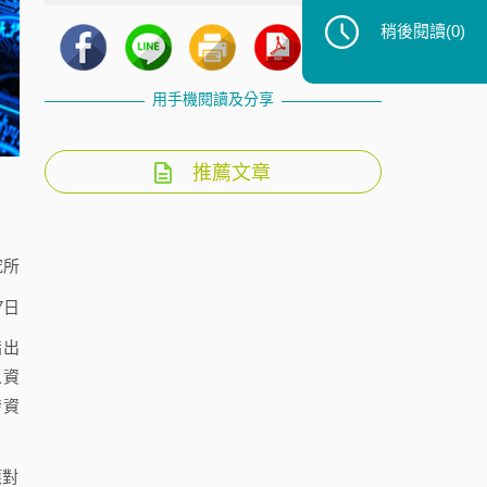
稍後閱讀
(0)
用手機閱讀及分享
推薦文章
究所
7日
指出
人資
發資
應對