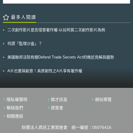
栽種，持續地努力讓傳統、有機與生物科技生產系統得以共存。 由甜
Horacio Gutierrez表示，在該公司提告之前曾多次與致伸公司協商相關授權
菜根所製取的（食用）糖，大約供應了美國國內50%的需求；其中，從
條件，但致伸公司卻無授權的意願，因此才向ITC提出控訴。 微軟公
2007年開始種植的基因改造甜菜根，其耕地面積在2010年時已達470,000
司向ITC控告致伸公司侵犯該公司七項的專利權，這些專利權的內容主要是
最多人閱讀
公頃，佔全美甜菜根收成總數的95%之譜!本案深刻地點出基因改造生物體
與電腦滑鼠的技術有關。其中一項為U2技術，該技術可以讓電腦滑鼠連結
（Genetically Modified Organism，簡稱GMO）所涉及之安全風險與經濟
USB與PS/2二種不同規格的連接埠，並自動偵測目前在使用中的是哪一種
效益的衡平問題，後續所引發的討論值得我們追蹤下去。
二次創作影片是否侵害著作權-以谷阿莫二次創作影片為例
連接埠。另外還有一項技術為TiltWheel，該技術使滾輪可以左右方向的滾
動，並藉由傾斜方式讓滑鼠增添更多移動的功能。 一般來說，ITC收
到專利相關案件的控訴後，會視案件的複雜程度，在12-18個月內完成審理
何謂「監理沙盒」？
及判決，因此本案後續判決結果尚有待觀察。
美國聯邦法院有關Defend Trade Secrets Act的晚近見解與趨勢
A片也要搞創意！具原創性之A片享有著作權
隱私權聲明
徵才訊息
網站導覽
聯絡我們
資策會
相關連結
財團法人資訊工業策進會 統一編號：05076416