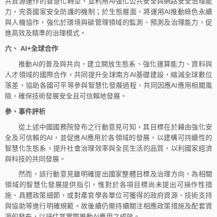
共資源運作的智慧化轉型，並利用AI強化公共安全與網路安全治理能
力，完善國家安全防護的機制；於生態層面，將運用AI推動綠色永續
與人機協作，強化於環境與碳管理領域的監測、預測及治理能力，促
進高效及精準的治理模式。
六、 AI+全球合作
推動AI的普及與共向，建立開放生態系、強化運算能力、資料與
人才領域的國際合作，共同提升全球南方AI基礎建設，縮減全球數位
落差，協助各國可平等參與智慧化發展過程，共同因應AI應用相關風
險，確保技術發展安全且可信賴地發展。
參、事件評析
從上述中國國務院發布之行動意見可知，其目標在於藉由強化安
全及可信賴的AI，並促進AI應用於各領域的發展，以建構可持續性的
智慧化生態系，提升社會治理效率與全民生活的品質，以利國家經濟
與科技的共同發展。
然而，該行動意見雖明確提出國家整體目標及治理方向，為相關
領域的智慧化發展提供指引，惟對於各項目標尚未提出可操作性措
施、具體政策細節，或對產官學各單位可獲得的政府資源、技術支持
與協助等進行明確規範。故後續仍需持續關注相應政策措施及配套資
源的發布，以評估其實際推動AI應用之成效。