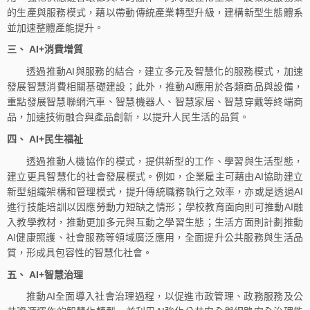
的生產與服務模式，藉以帶動傳統產業轉型升級，建構新型生態體系
並加速整體產能提升。
三、 AI+消費增質
透過推動AI與服務的結合，建立多元及智慧化的服務模式，加速
發展智慧消費相關基礎建設；此外，推動AI應用於各類商品與設備，
重點發展智慧聯網汽車、智慧機器人、智慧家居、智慧穿戴等終端商
品，加速技術融合與產品創新，以提升人民生活的品質。
四、 AI+民生福祉
透過推動人機協作的模式，提供新型的工作、學習與生活型態，
建立更具智慧化的社會發展模式。例如，企業雇主可藉由AI協助建立
新型組織架構和管理模式，提升傳統職務執行之效率，亦或是透過AI
進行技能培訓以因應勞動力短缺之情形；學校教育面向則可推動AI融
入教學教材，推動更加多元與互動之學習生態；生活方面則計劃推動
AI健康照護、社會服務等領域廣泛應用，全面提升公共服務與生活品
質，形成具包容性的智慧化社會。
五、 AI+智慧治理
推動AI全面導入社會治理過程，以促進市政管理、政務服務及公