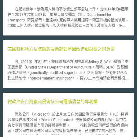
過兩造說法後會由法官做單方面的判決，且根據日本最高法院的資料顯示，
智財訴訟平均需花費十二點九個月的時間才能結案。有的從訴訟提起到一審
在過去幾年，涉及無人機的事故發生頻率急遽上升，從2014年的6起事
宣判就需花費一年又八個月，再到最高法院判決確定還需花費一年又二兩個
件至2017年增加到93起，根據英國交通部（The Department for
月。 而日本新推行的智財調解制度計畫將透過視訊的方式，讓當事人
Transport）研究顯示，重達400克的無人機可撞碎一架直升機的擋風玻璃、
與法官進行非公開的對話，並儘量促成兩造達成合意，調解過程最短僅需花
2000克無人機可嚴重損壞一架客機的擋風玻璃。為防止濫用無人機，保障
費約三個月的時間就能有結果，若調解沒有共識，當事人一樣能進行智財訴
大眾安全，英國交通部將提出更嚴格的規管措施，並於2018年7月26日起於
訟。智財調解制度除了能有效減少爭議時間外，費用上智財調解申請費也遠
網站上公開徵求意見，若通過將成為無人機法案（Drones Bill）草案的一部
低於智財訴訟的申請費。 「本文同步刊登於TIPS網站
分。 擬議之規管措施包括：（1）設定小型無人機持有者之最低年齡；
（https://www.tips.org.tw ）」
（2）賦予警察對於違規無人機之執法權力，如對於違規之無人機，即時開
美國聯邦地方法院撤銷農業部對基因改造甜菜根之同意案
立罰緩處分；（3）使用新的反無人機技術（counter-drone technology）
以保護公眾活動，確保國家關鍵基礎設施免受滋擾，並防止物品走私至監
今（2010）年8月中，美國聯邦地方法院法官Jeffrey S. White撤銷了美
獄；（4）規定無人機操作員於無人機起飛前，透過應用程式（apps）提交
國農業部（United States Department of Agriculture，簡稱USDA）對基因
飛行計劃。 無人機應用產業在未來十年將迅速成長，新措施之目的係
改造甜菜根（genetically modified sugar beets）之同意案，並發出非永久
為確保無人機之使用安全。交通部政務次長（Parliamentary Under
性之禁制令（non-permanent injunction），從2011年開始禁止商業種植基
Secretary of State for Transport）Baroness Sugg表示，無人機為社會和經
因改造甜菜根。 事實上，早在去（2009）年由多個環保與消費者團體
濟帶來良好效益，為防止無人機造成的滋擾超過其潛在利益，將新增規管措
所提起的訴訟中，White法官即已認定美國農業部並未適切地評估商業化種
施，並進行公開諮詢。 此外，從2018年7月30日起，禁止無人機飛行
植基因改造甜菜根所可能帶來的生態影響，特別是遠血緣繁殖（out-
高度超過122公尺（400英尺），及不得於距離機場邊界1公里（0.6英里）
crossing）的風險，因此，該同意案實已違反國家環境政策法（National
微軟控告台灣廠商侵害該公司電腦滑鼠的專利權
內飛行之飛航令（Air Navigation Order）已正式施行，違反者將面臨高達
Environmental Policy Act，簡稱 NEPA）之規定，但當時法院並未具體指明
2,500英鎊的罰金或處五年以下有期徒刑。
補救之辦法；在今年8月上旬的聽證會結束後，White法官認為原告已充分闡
微軟公司（Microsoft）於上月30日向美國國際貿易委員會（ITC）控訴
明基因改造甜菜根可能對環境造成「無可修補之傷害」，在考量到可能造成
台灣致伸科技公司（Primax Electronics）侵害微軟公司的專利權，其中包
之經濟影響後，聯邦地方法院特意裁定允許農民仍可按期收穫尚在成長中之
含七項與電腦滑鼠有關的硬體專利權。 根據微軟公司所公開的資訊內
基因改造甜菜根，直至2011年春季始完全禁止。然而，美國農業部則是初
容，該公司在與致伸公司協商授權協議未果後，已經向ITC提出控訴，要求
步回應，他們打算在明年准許基因改造甜菜根在受到控制的情況下有限度地
ITC下令禁止致伸公司涉及侵權的產品進口到美國。此外微軟公司高層