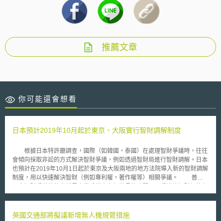
推薦文章
你可能還會想看
日本預計2019年10月起於東京、大阪實行智財調解制度
根據日本特許廳調查，國際（如韓國，泰國）在處理智財爭議時，往往
會傾向採取非訟的方式解決智財爭議，例如透過智財局進行智財調解。日本
也預計在2019年10月1日起於東京及大阪兩地的地方法院導入新的智財調解
制度，用以快速解決智財（例如專利權，著作權等）相關爭議。 普遍
而言智財爭議往往會耗費企業或當事人相當長的時間，且爭議的智財標的在
訴訟期間也無法被使用，故日本政府計劃推行新的智財調解制度。新的智財
調解制度，除了能降低訴訟成本外，日本政府更迫切想解決的問題是，不希
望爭議的智財標的影響企業經營。 在日本智財訴訟是公開，法官在聽
英國交通部將擬議新增無人機規管措施