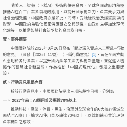
隨著人工智慧（下稱AI）技術的快速發展，全球各國政府均積極
推動AI在百工百業各領域的應用，以提升國家創新力、產業競爭力與
社會治理效能，中國政府亦是如此。同時，受地緣政治及經貿競爭的
影響，中國政府為強化國家供應鏈安全與韌性，由政府主導加速現代
化建設，以推動智慧社會新型態的發展為目標。
壹、事件摘要
中國國務院於2025年8月26日發布「關於深入實施人工智能+行動
的意見」（國發［2025〕11號）（下稱行動意見）
[1]
，旨在全面推動
AI應用於各行各業，以提升國內產業生產力與創新量能，並促進人機
協作的智慧社會新型態，作為推動「中國式現代化」發展之重要建
設。
貳、行動意見重點內容
於該行動意見中，中國國務院提出三項階段性目標，分別為：
一、 2027年前：AI應用普及率達70%以上
推動科技、產業、消費、民生、治理與全球合作的6大核心領域全
面結合AI應用，擴大AI使用普及率達70%以上，以達加速公共治理與
產業創新之成效。