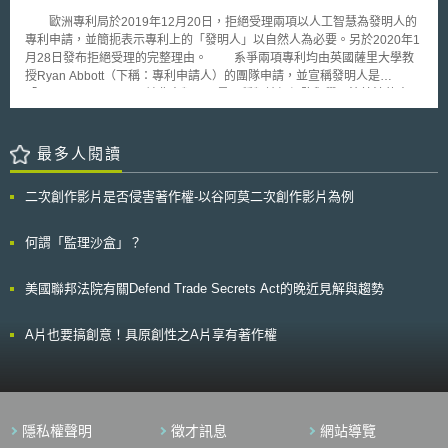
歐洲專利局於2019年12月20日，拒絕受理兩項以人工智慧為發明人的
專利申請，並簡扼表示專利上的「發明人」以自然人為必要。另於2020年1
月28日發布拒絕受理的完整理由。 系爭兩項專利均由英國薩里大學教
授Ryan Abbott（下稱：專利申請人）的團隊申請，並宣稱發明人是
「DABUS」。DABUS並非人類，而是一種類神經網路與學習演算法的人工
智慧，由Stephen Thaler教授發明並取得專利。專利申請人先於2019年7月
24日將自己定義為DABUS的雇主並遞出首次專利申請，再於2019年8月2日
改以權利繼受人名義申請（Successor in Title）。專利申請人強調系爭申請
最多人閱讀
是由DABUS發明，且DABUS在人類判定前，即自我判定其想法具新穎性
（identified the novelty of its own idea before a natural person did）。專
二次創作影片是否侵害著作權-以谷阿莫二次創作影片為例
利申請人認為該機器應可以被視為發明人，而機器的所有人則是該機器創造
出的智慧財產權之所有人─這樣的主張是符合專利系統的主旨，給予人們揭
露資訊、商業化和進行發明的動機。申請人進一步強調：承認機器為發明人
何謂「監理沙盒」？
可以促進人類發明人的人格權和認證機器的創作。 在經過2019年11月
25日的聽證程序（Oral Proceedings）後，歐洲專利局決定依《歐洲專利公
美國聯邦法院有關Defend Trade Secrets Act的晚近見解與趨勢
約》（European Patent Convention）Article 81, Rule 19 (1)駁回申請。歐
洲專利局強調，發明人必須是自然人（Natural Persons）是國際間的標
準，且許多法院曾經對此做過相應的判決。再者，專利申請必須強制指定發
A片也要搞創意！具原創性之A片享有著作權
明人，因為發明人需要承擔許多法律責任與義務，諸如取得專利權後衍生的
法律權利。最後，雖然Article 81, Rule 19 (1)規定發明人應該要附上姓名與
地址，但單純幫一個機器取名字，並不會使之符合《歐洲專利公約》的發明
人要件。歐洲專利局強調，從立法理由即可知道，《歐洲專利公約》的權利
主體僅限自然人和法人（Legal Persons）、專利申請的發明人僅限自然
隱私權聲明
徵才訊息
網站導覽
人。歐洲專利局表示，目前AI系統或者機器不具有權利，因為他們沒有如同