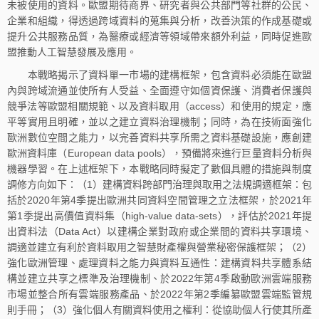
未被使用的資料。歐盟期待商界、研究者與公共部門等社群的公民、
企業和組織，得透過跨域資料的蒐集與分析，改善決策的作成基礎或
提升公共服務品質，為醫療或經濟等領域帶來額外利益，同時促進歐
盟推動人工智慧發展及應用。
本戰略揭示了資料單一市場的建構框架，包含資料必須能在歐盟
內與跨域流通並使所有人受益、全面遵守如個資保護、消費者保護與
競爭法等歐盟相關規範、以及資料取用（access）和使用的規定，應
平等實用且明確，並以之建立資料治理機制；同時，為在技術面強化
歐洲數位空間之能力，以完善資料共享所需之資料基礎設施，應創建
歐洲資料庫（European data pools），預備將來進行巨量資料分析與
機器學習。在上述框架下，本戰略同時擬定了數個具體的措施與制度
調修方向如下：（1）建構資料跨部門治理與取用之法規調適框架：包
括於2020年第4季提出歐洲共同資料空間管理之立法框架，於2021年
第1季提出高價值資料集（high-value data-sets），評估於2021年提
出資料法（Data Act）以建構企業對政府或企業間的資料共享環境、
調適並建立有利於資料取用之智慧財產權與營業秘密保護框架；（2）
強化歐洲管理、處理資料之能力與資料互通性：建構資料共享體系結
構並建立共享之標準及治理機制、於2022年第4季啟動歐洲雲端服務
市場並整合所有雲端服務產品、於2022年第2季編纂歐盟雲端監管規
則手冊；（3）強化個人有關資料使用之權利：從協助個人行使其所產