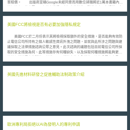
害賠償。 出版商宣稱Google未經同意而用數位掃描將近1萬本書籍內容
於網站上，使大眾可以在線上獲得。出版商的法律團隊代表表示每掃描一本
出版社書籍就要付1000歐元損害賠償。 對此，Google回應，他們堅信
書籍掃描計畫是合法的，並且說明，我們非常驚訝收到此種指控，我們確信
Google Book計畫符合法國法律和國際著作權法。 Google對出版商表
美國FCC將檢視是否有必要加強隱私規定
示：「Google肩負著繼續與出版商一同工作，並且幫助出版商發展數位服
務和讓出版的著作得以讓法國與海外的網路使用者接觸。」 另一位法
美國FCC於二月份表示其將檢視採取額外的安全措施，是否能夠有效防
國的出版商La Martiniere，在2009年用同樣的爭議成功的起訴了Google，
止電信公司所持有之個人敏感性資訊外洩之問題，並就與此所涉之問題與建
在美國法院也推翻了Google掃描美國出版書籍內容的經營模式。
議採取之法律措施諮詢公眾之意見。此次諮詢的議題包括目前電信公司所採
取的安全措施為何、此等措施存有何種缺失、以及採取何種措施將能夠更有
效地保護消費者的隱私，並就以下五種特定的安全措施，諮詢公眾之意見，
包括： (1) 由消費者設定密碼。 (2) 建立一套查驗機制，此一機制必須能夠
記錄消費者個人資料之接近使用情況，包括時間、接近使用的資料內容、接
近使用人…等之資訊。 (3) 電信公司必須就客戶專有之網路資訊 (customer
英國先進材料研發之促進輔助法制政策介紹
proprietary network information，CPNI)進行加密。 (4) 限制資料之保存，
要求電信公司必須刪除所有不必要的資料。 (5) 當個人資料遭他非法接近使
用時，電信公司應通知消費者。 除此之外，FCC亦就其是否應修改現
行法規，要求電信公司應就其實施消費者保護措施之狀況，提交年度稽核報
告以及全年之客訴資料進行公眾意見諮詢，並且就電信公司是否應於提供
CPNI前，致電予消費者，以確保CPNI資料之索取係由消費者本人親為一事
諮詢公眾之意見。
歐洲專利局拒絕以AI為發明人的專利申請